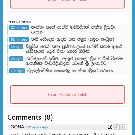
ʀᴇᴄᴇɴᴛ ɴᴇᴡꜱ
හැත්තෑ හතේ ආච්චි මිනිපිරියන් එක්ක බූරුවා
20min ago
ගහලා
තනි රෝදෙන් ඇදන් යන අනුර (සඳුදා කාටූන්)
52min ago
සිසුවිය නගර සභා පුස්තකාලයේ පාඩම් කරන අතරේ
1h ago
සේවකයන් දොර වසා ගෙදර ගිහින්
'රත්මලානේ සයිමා' ඇතුළු පාතාල ක්‍රියාකාරීන් විශේෂ
2h ago
ආරක්ෂක වැඩපිළිවෙළක් යටතේ ශ්‍රී ලංකාවට
විදුහල්පතිනිය නොඉවසූ කාන්තා ක්‍රිකට් පරාජය
10h ago
Error: Failed to fetch
Comments
(
8
)
GONA
+18
·
22 weeks ago