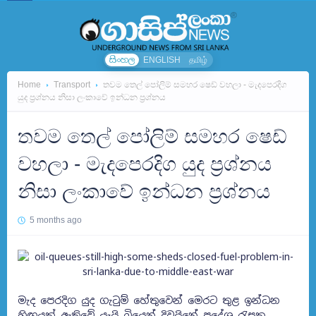
සිංහල
ENGLISH
தமிழ்
Home
Transport
තවම තෙල් පෝලිම් සමහර ෂෙඩ් වහලා - මැදපෙරදිග
යුද ප්‍රශ්නය නිසා ලංකාවේ ඉන්ධන ප්‍රශ්නය
තවම තෙල් පෝලිම් සමහර ෂෙඩ්
වහලා - මැදපෙරදිග යුද ප්‍රශ්නය
නිසා ලංකාවේ ඉන්ධන ප්‍රශ්නය
5 months ago
මැද පෙරදිග යුද ගැටුම් හේතුවෙන් මෙරට තුළ ඉන්ධන
හිඟයක් ඇතිවේ යැයි බියෙන් දිවයිනේ ප්‍රදේශ රැසක