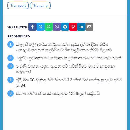
Transport
Trending
ꜱʜᴀʀᴇ ᴡɪᴛʜ:
ʀᴇᴄᴏᴍᴇɴᴅᴇᴅ
කැලණිවැලි දුම්රිය මාර්ගය රත්නපුරය දක්වා දීර්ඝ කිරීම,
1
කොළඹ තදාසන්න දුම්රිය මාර්ග විදුලියනය කිරීම ඊළඟ​ට
බහුවිධ ප්‍රවාහන මධ්‍යස්ථාන කළමනාකරණයට නව සමාගමක්
2
පැරණි වාහන සඳහා ආසන පටි සවිකිරීමට මාස 3 ක සහන
3
කාලයක්
ජූලි මස 06 වැනිදා සිට සියයට 12 කින් බස් ගාස්තු ඉහළට අවම
4
රු 34
වාහන රක්ෂණ කාඩ් වෙනුවට 1338 දැන් සක්‍රීයයි
5