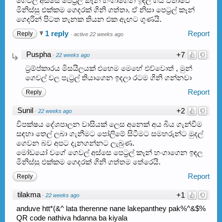
ගෙවල් අස්සෙ පෙට්‍රල් කෑන් හංගාගෙන ඉඳල ගිය වතාවේ
මිනිස්සු එක්කම ගෙදරක් ගිනි ගත්තා. ඒ නිසා පෙට්‍රල් කෑන්
ගෙදරින් පිටත තැනක තියන එක ඇඟට ගුණයි.
1 reply
Report
Reply
·
active 22 weeks ago
Puspha
+7
·
22 weeks ago
ට්‍රම්ප්කාරය මිසයිලයක් එහෙම මෙහේ එව්වොත් , මුන්
ගෙවල් වල පැට්‍රල් තියාගෙන ඉදලා රටම ගිනි ගන්නවා
Report
Reply
Sunil
+2
·
22 weeks ago
විපක්ෂය දේශපාලන වාසියක් ලෙස අනෙක් අය බිය ගැන්වීම
සඳහා තෙල් ලබා ගැනීමට පෝලිමේ සිටීමට සමහරුන්ට මුදල්
ගෙවන බව අපට දැනගන්නට ලැබුණ.
මෝඩයෝ වගේ ගෙවල් අස්සෙ පෙට්‍රල් කෑන් හංගාගෙන ඉඳල
මිනිස්සු එක්කම ගෙදරක් ගිනි ගත්තම තේරෙයි.
Report
Reply
tilakma
+1
·
22 weeks ago
anduve htt*(&^ lata therenne nane lakepanthey pak%^&$%
QR code nathiva hdanna ba kiyala