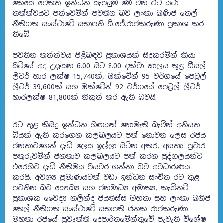
කෙසේ වෙතත් ඉන්ධන සැපයුම මේ වන විට යථා
තත්ත්වයට පත්වෙමින් පවතින බව ලංකා ඛණිජ තෙල්
නීතිගත සංස්ථාවේ සභාපති ඩී.ජේ.රාජකරුණා ප්‍රකාශ කර
තිබේ.
පවතින තත්ත්වය පිළිබඳව ප්‍රකාශයක් සිදුකරමින් කියා
සිටියේ අද උදෑසන 6.00 සිට 8.00 දක්වා කාලය තුළ ඩීසල්
ලීටර් හාර ලක්ෂ 15,740ක්, ඔක්ටේන් 95 වර්ගයේ පෙට්‍රල්
ලීටර් 39,600ක් සහ ඔක්ටේන් 92 වර්ගයේ පෙට්‍රල් ලීටර්
හාරලක්ෂ 81,800ක් නිකුත් කර ඇති බවයි.
රට තුළ කිසිදු ඉන්ධන හිඟයක් නොමැති බැවින් අනියත
බියක් ඇති කරගෙන කලබලයට පත් නොවන ලෙස රජය
ජනතාවගෙන් දැඩි ලෙස ඉල්ලා සිටින අතර, අසත්‍ය ප්‍රචාර
පතුරුවමින් ජනතාව කලබලයට පත් කරන පුද්ගලයන්ට
එරෙහිව දැඩි නීතිමය පියවර ගන්නා බව අවධාරණය
කරයි. අවශ්‍ය ප්‍රමාණයටත් වඩා ඉන්ධන සංචිත රට තුළ
පවතින බව සෞඛ්‍ය සහ ජනමාධ්‍ය අමාත්‍ය, කැබිනට්
ප්‍රකාශක වෛද්‍ය නලින්ද ජයතිස්ස මහතා සහ ලංකා ඛනිජ
තෙල් නීතිගත සංස්ථාවේ සභාපති ජනක රාජකරුණා
මහතා රජයේ ප්‍රවෘත්ති දෙපාර්තමේන්තුවේ පැවැති විශේෂ