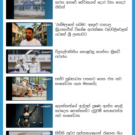
කරන අතරේ සේවකයන් දොර වසා ගෙදර
ගිහින්
'රත්මලානේ සයිමා' ඇතුළු පාතාල
ක්‍රියාකාරීන් විශේෂ ආරක්ෂක වැඩපිළිවෙළක්
යටතේ ශ්‍රී ලංකාවට
විදුහල්පතිනිය නොඉවසූ කාන්තා ක්‍රිකට්
පරාජය
සත්ව සුබසාධන පනතට ගෙන එන නව
සංශෝධන ගැන මතභේ​ද
ලොක්කන්ගේ අල්ලස් දූෂණ ඇත්ත හෙළි
කරදෙන සොක්කන්ට දඩුවම් නොකරන්න
නව සංශෝධන
සිඩ්නි නුවර පුස්තකාලයෙන් රැගෙන ගිය