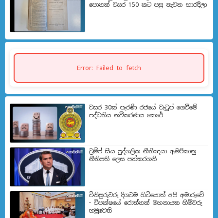
පොතක් වසර 150 කට පසු නැවත භාරදීලා
Error: Failed to fetch
වසර 30ක් පැරණි රජයේ වැටුප් ගෙවීමේ
පද්ධතිය නවීකරණය කෙරේ
ට්‍රම්ප් සිය පුද්ගලික නීතීඥයා ඇමරිකානු
නීතිපති ලෙස පත්කරගනී
විනිසුරුවරු දිගටම හිටියොත් අපි අමාරුවේ
- විපක්ෂයේ රොත්තක් මහනායක හිමිවරු
හමුවෙති