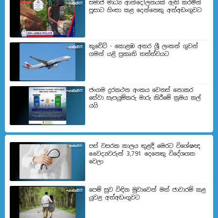
සමාජ මාධ්‍ය ආන්දෝලනයක් ඇති කරමින්
පූසාට හිංසා කළ දෙන්නෙකු අත්අඩංගුවට
කුවේට් - කොළඹ අතර ශ්‍රී ලංකන් ගුවන්
ගමන් යළි ප්‍රකෘති තත්ත්වයට
ජංගම දුරකථන අංකය වෙනස් නොකර
සේවා සැපයුම්කරු මාරු කිරීමේ ක්‍රමය කල්
යයි
පස් වසරක කාලය තුළදී මෙරට විශේෂඥ
වෛද්‍යවරුන් 3,791 දෙනෙකු විදේශගත
වෙලා
පෙම් සුව විඳින මුවාවෙන් මත් ජාවාරම් කළ
යුවළ අත්අඩංගුවට