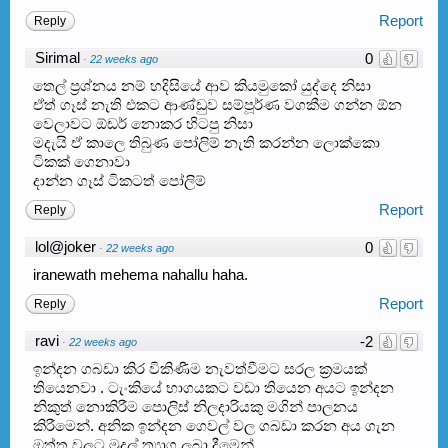
Report
Reply
Sirimal
0
·
22 weeks ago
තෙල් ප්‍රශ්නය නම් හදිසියේ ආව කියමුකෝ යුද්දෙ නිසා
ඒත් ගෑස් නැති එකට ආණ්ඩුව සම්පූර්ණ වගකීම ගන්න ඕන
වෙලාවට ඕඩර් නොකර හිටපු නිසා
මදැයි ඒ කාලෙ තිබුණ පෝලිම් නැති කරන්න ලොක්කො
ටිකක් ගෙනාවා
දාන්න ගෑස් ටිකටත් පෝලිම්
Report
Reply
lol@joker
0
·
22 weeks ago
iranewath mehema nahallu haha.
Report
Reply
ravi
-2
·
22 weeks ago
ඉන්දන ගබඩා කිර විකිණීම නැවත්වීමට සරල ක්‍රමයක්
තියෙනවා . ටැංකියේ භාගයකට වඩා තියෙන අයට ඉන්දන
නිකුත් නොකිරීම පොලිස් නිලදාරියකු මගින් පාලනය
කිරීමෙන්. අනික ඉන්දන ගෙවල් වල ගබඩා කරන අය ගැන
ඔත්තු වලට මුදල් ත්‍යාග ලබා දීමෙන්