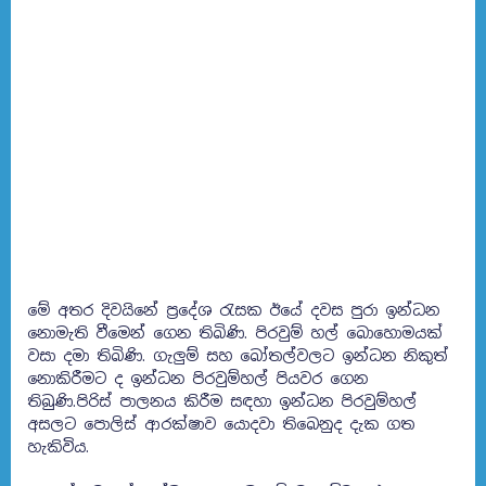
මේ අතර දිවයිනේ ප්‍රදේශ රැසක ඊයේ දවස පුරා ඉන්ධන
නොමැති වීමෙන් ගෙන තිබිණි. පිරවුම් හල් බොහොමයක්
වසා දමා තිබිණි. ගැලුම් සහ බෝතල්වලට ඉන්ධන නිකුත්
නොකිරීමට ද ඉන්ධන පිරවුම්හල් පියවර ගෙන
තිබුණි.පිරිස් පාලනය කිරීම සඳහා ඉන්ධන පිරවුම්හල්
අසලට පොලිස් ආරක්ෂාව යොදවා තිබෙනුද දැක ගත
හැකිවිය.