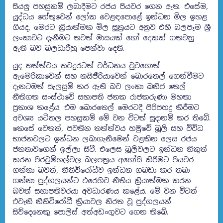
සියලු පහසුකම් ලබාදීමට රජය පියවර ගෙන ඇත. එසේම,
යුද්ධය හේතුවෙන් ලෝක වෙළඳපොළේ ඉන්ධන මිල ඉහළ
ගියද, මෙරට ක්‍රියාත්මක මිල සූත්‍රයට අනුව එහි බලපෑම ශ්‍රී
ලංකාවට දැනීමට තවත් මාසයක් හෝ දෙකක් ගතවනු
ඇති බව බලධාරීහු පෙන්වා දෙති.
යුද තත්ත්වය තවදුරටත් වර්ධනය වුවහොත්
ඇමෙරිකාවෙන් සහ නයිජීරියාවෙන් බොරතෙල් ගෙන්වීමට
දැනටමත් සැලසුම් කර ඇති බව ලංකා ඛනිජ තෙල්
නීතිගත සංස්ථාවේ සභාපති ජනක රාජකරුණා මහතා
ප්‍රකාශ කළේය. එම බොරතෙල් මෙරටදී පිරිපහදු කිරීමට
අවශ්‍ය යටිතල පහසුකම් මේ වන විටත් සූදානම් කර තිබේ.
කෙසේ වෙතත්, පවතින තත්ත්වය හමුවේ බූලි සහ විවිධ
භාජනවලට ඉන්ධන ලබාගැනීමෙන් වළකින ලෙස රජය
ජනතාවගෙන් ඉල්ලා සිටී. එලෙස බූලිවලට ඉන්ධන නිකුත්
කරන පිරවුම්හල්වල බලපත්‍රය අහෝසි කිරීමට පියවර
ගන්නා බවත්, නීතිවිරෝධීව ඉන්ධන ගබඩා කර තබා
ගන්නා පුද්ගලයන්ට එරෙහිව නීතිය ක්‍රියාත්මක කරන
බවත් සභාපතිවරයා අවධාරණය කළේය. මේ වන විටත්
එවැනි නීතිවිරෝධී ක්‍රියාවල නිරත වූ පුද්ගලයන්
සිව්දෙනෙකු පොලිස් අත්අඩංගුවට ගෙන තිබේ.