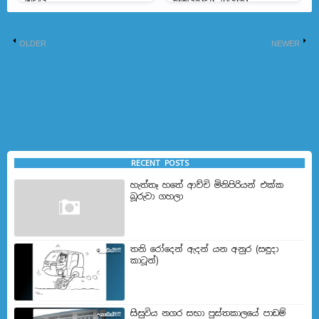
මවයි
තියෙනවා- ගයාන්
ගුණවර්ධන
OLDER
NEWER
RECENT POSTS
හැත්තෑ හතේ ආච්චි මිනිපිරියන් එක්ක
බූරුවා ගහලා
තනි රෝදෙන් ඇදන් යන අනුර (සඳුදා
කාටූන්)
සිසුවිය නගර සභා පුස්තකාලයේ පාඩම්