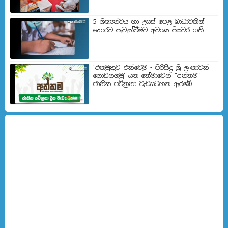
5 ශිෂ්‍යත්වය හා උසස් පෙළ බාධාවකින්
තොරව පැවැත්වීමට අවශ්‍ය පියවර ගනී
'එකමුතුව එක්වෙමු - පිරිසිදු ශ්‍රී ලංකාවක්
ගොඩනගමු' යන තේමාවෙන් "අත්තම"
ජාතික පවිත්‍රතා වැඩසටහන ඇරඹේ