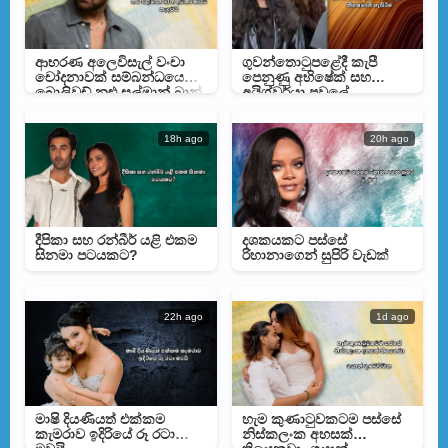
ආභරණ අලෙවිසැල් වංචා
ගුවන්තොටුපළේදී කැපී
චෝදනාවක් සම්බන්ධයෙන්
පෙනුණු අභිෂේක් සහ
බොලිවුඩ් නළු සල්මාන් ඛාන්
අයිශ්වර්යා පවුලේ
අධිකරණයට කැඳවයි
නිහතමානී හැසිරීම
18h ago
20h ago
දීපිකා සහ රන්බීර් යළි එකම
දශකයකට පස්සේ
සිනමා පටයකට?
රිහානාගෙන් සුපිරි වැඩක්
22h ago
1d ago
මාෂි දියණියත් එක්කම
හැම කුණාටුවකටම පස්සේ
කැමරාව ඉදිරියේ රූ රටා
නිස්කලංක අහසක්