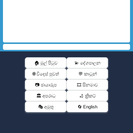
🏠 මුල් පිටුව
💫 දේශපාලන
🌐 විදෙස් පුවත්
💬 කාටූන්
📷 ඡායාරූප
🎞️ සිනමාව
🏛️ අපරාධ
🏏 ක්‍රිකට්
🎭 අමුතු
🔄 English