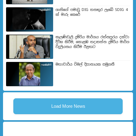
ශානිගේ පමාවූ DIG තනතුර ලැබේ SDIG 4
ක් මාරු කෙරේ
කැලණිවැලි දුම්රිය මාර්ගය රත්නපුරය දක්වා
දීර්ඝ කිරීම, කොළඹ තදාසන්න දුම්රිය මාර්ග
විදුලියනය කිරීම ඊළඟ​ට
මහාචාර්ය විමල් දිසානායක සමුගනී
Load More News