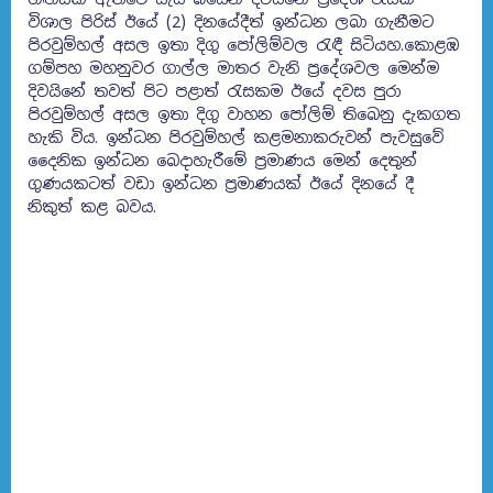
විශාල පිරිස් ඊයේ (2) දිනයේදීත් ඉන්ධන ලබා ගැනීමට
පිරවුම්හල් අසල ඉතා දිගු පෝලිම්වල රැඳී සිටියහ.කොළඹ
ගම්පහ මහනුවර ගාල්ල මාතර වැනි ප්‍රදේශවල මෙන්ම
දිවයිනේ තවත් පිට පළාත් රැසකම ඊයේ දවස පුරා
පිරවුම්හල් අසල ඉතා දිගු වාහන පෝලිම් තිබෙනු දැකගත
හැකි විය. ඉන්ධන පිරවුම්හල් කළමනාකරුවන් පැවසුවේ
දෛනික ඉන්ධන බෙදාහැරීමේ ප්‍රමාණය මෙන් දෙතුන්
ගුණයකටත් වඩා ඉන්ධන ප්‍රමාණයක් ඊයේ දිනයේ දී
නිකුත් කළ බවය.