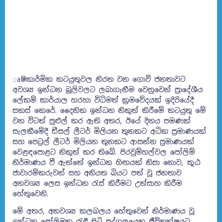
ෘෂිකාර්මික කටයුතුවල නිරත වන ගොවි ජනතාවට
අවශ්‍ය ඉන්ධන බූලිවලට ලබාගැනීම වෙනුවෙන් ප්‍රාදේශීය
ලේකම් කාර්යාල හරහා විධිමත් ක්‍රමවේදයක් ඉදිරියේදී
සකස් කෙරේ. දෛනික ඉන්ධන නිකුත් කිරීමේ කටයුතු මේ
වන විටත් පුළුල් කර ඇති අතර, ඊයේ දිනය පමණක්
සැලකීමේදී ඩීසල් ලීටර් මිලියන තුනකට අධික ප්‍රමාණයක්
සහ පෙට්‍රල් ලීටර් මිලියන තුනකට ආසන්න ප්‍රමාණයක්
වෙළඳපොළට නිකුත් කර තිබේ. පිරවුම්හල්වල පෝලිම්
නිර්මාණය වී ඇත්තේ ඉන්ධන හිඟයක් නිසා නොව, කූඨ
ජාවාරම්කරුවන් සහ අනියත බියට පත් වූ ජනතාව
අනවශ්‍ය ලෙස ඉන්ධන රැස් කිරීමට උත්සාහ කිරීම
හේතුවෙනි.
මේ අතර, අනවශ්‍ය කලබලය හේතුවෙන් නිර්මාණය වූ
ඉන්ධන පෝලිමක රැඳී සිටි පුද්ගලයෙකු ජීවිතක්ෂයට