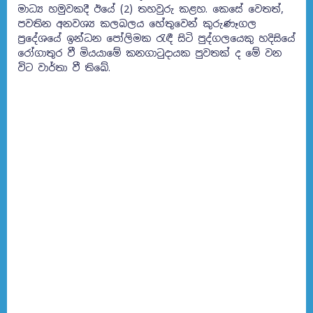
මාධ්‍ය හමුවකදී ඊයේ (2) තහවුරු කළහ. කෙසේ වෙතත්,
පවතින අනවශ්‍ය කලබලය හේතුවෙන් කුරුණෑගල
ප්‍රදේශයේ ඉන්ධන පෝලිමක රැඳී සිටි පුද්ගලයෙකු හදිසියේ
රෝගාතුර වී මියයාමේ කනගාටුදායක පුවතක් ද මේ වන
විට වාර්තා වී තිබේ.