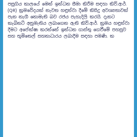
පසුගිය කාලයේ මෙන් ඉන්ධන සීමා කිරීම සඳහා කිව්.ආර්.
(QR) ක්‍රමවේදයක් නැවත හඳුන්වා දීමේ කිසිදු අවශ්‍යතාවක්
පැන නැගී නොමැති බව රජය පැහැදිලි කරයි. දැනට
කැබිනට් අනුමැතිය ලබාගෙන ඇති කිව්.ආර්. ක්‍රමය හඳුන්වා
දීමට අපේක්ෂා කරන්නේ ඉන්ධන ගාස්තු ගෙවීමේ පහසුව
සහ භූමිතෙල් සහනාධාරය ලබාදීම සඳහා පමණි. ක