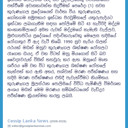
පත්වීමේ අවාසනාවන්ත සිදුවීමක් පෙරේදා (1) සවස
කුරුණෑගල ප්‍රදේශයෙන් වාර්තා විය. කුරුණෑගල,
ගෝනගම සමූපකාර ඉන්ධන පිරවුම්හලේ යතුරුපැදියට
ඉන්ධන ලබාගැනීම සඳහා පෝලිමේ සිටි 43 හැවිරිදි මද්දුම
කංකානම්ලාගේ අසිත රුවන් මද්දුමගේ නැමැති වැල්ලව,
මුළුගහපිටිය ප්‍රදේශයේ පදිංචිකරුවෙකු මෙලෙස හදිසියේ
රෝගාතුර වී ඇද වැටී තිබේ. 1990 සුව සැරිය ගිලන්
රථයක් මගින් ඔහුව කුරුණෑගල ශික්ෂණ රෝහලට
රැගෙන ගියද, ඒ වන විටත් ඔහු මියගොස් සිටි බව
වෛද්‍යවරුන් විසින් තහවුරු කර ඇත. ඔහුගේ මෘත
ශරීරය මේ වන විට කුරුණෑගල ශික්ෂණ රෝහලේ
තැන්පත් කර ඇති අතර, පශ්චාත් මරණ පරීක්ෂණය සහ
හදිසි මරණ පරීක්ෂණය එහිදී පැවැත්වීමට නියමිතය.
කුරුණෑගල මූලස්ථාන පොලිසියේ විවිධ පැමිණිලි විමර්ශන
අංශය මගින් මෙම මරණය සම්බන්ධයෙන් වැඩිදුර
පරීක්ෂණ ක්‍රියාත්මක කරනු ලබයි.
𝔾𝕠𝕤𝕤𝕚𝕡 𝕃𝕒𝕟𝕜𝕒 ℕ𝕖𝕨𝕤
:(2008-2026)
✉️ editor@gossiplankanews.com