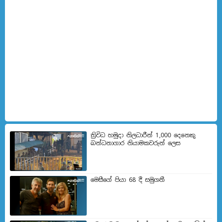
ත්‍රිවිධ හමුදා නිලධාරීන් 1,000 දෙනෙකු
බන්ධනාගාර නියාමකවරුන් ලෙස
මෙසීගේ පියා 68 දී සමුගනී