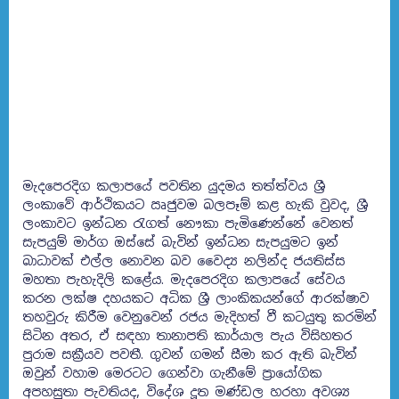
මැදපෙරදිග කලාපයේ පවතින යුදමය තත්ත්වය ශ්‍රී
ලංකාවේ ආර්ථිකයට ඍජුවම බලපෑම් කළ හැකි වුවද, ශ්‍රී
ලංකාවට ඉන්ධන රැගත් නෞකා පැමිණෙන්නේ වෙනත්
සැපයුම් මාර්ග ඔස්සේ බැවින් ඉන්ධන සැපයුමට ඉන්
බාධාවක් එල්ල නොවන බව වෛද්‍ය නලින්ද ජයතිස්ස
මහතා පැහැදිලි කළේය. මැදපෙරදිග කලාපයේ සේවය
කරන ලක්ෂ දහයකට අධික ශ්‍රී ලාංකිකයන්ගේ ආරක්ෂාව
තහවුරු කිරීම වෙනුවෙන් රජය මැදිහත් වී කටයුතු කරමින්
සිටින අතර, ඒ සඳහා තානාපති කාර්යාල පැය විසිහතර
පුරාම සක්‍රීයව පවතී. ගුවන් ගමන් සීමා කර ඇති බැවින්
ඔවුන් වහාම මෙරටට ගෙන්වා ගැනීමේ ප්‍රායෝගික
අපහසුතා පැවතියද, විදේශ දූත මණ්ඩල හරහා අවශ්‍ය