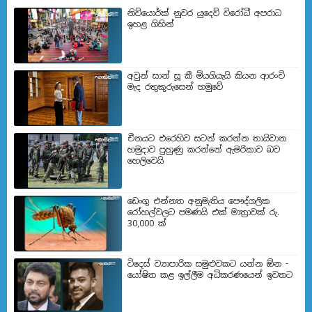
නිව්යොර්ක් නුවර යුදෙව් විරෝධී අපරාධ
ඉහළ ගිහින්
අවුන් සාන් සූ කී මියගියැයි කියන ආරංචි
මැද රතුකුරුසෙන් හමුවේ
චීනයට එරෙහිව සටන් කරන්න තායිවාන
හමුදාව පුහුණු කරන්නේ ඇමරිකාව බව
හෙලිවෙයි
ඩෙංගු එන්නත අනුමැතිය පෞද්ගලික
රෝහල්වලට පමණයි එක් මාත්‍රාවක් රු.
30,000 ක්
විදෙස් ව්‍යාපාරික සමුළුවකට යන්න ඕන -
යෝෂිත කළ ඉල්ලීම අධිකරණයෙන් ඉවතට