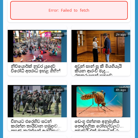
Error: Failed to fetch
2h ago
2h ago
නිව්යොර්ක් නුවර යුදෙව්
අවුන් සාන් සූ කී මියගියැයි
විරෝධී අපරාධ ඉහළ ගිහින්
කියන ආරංචි මැද
රතුකුරුසෙන් හමුවේ
3h ago
4h ago
චීනයට එරෙහිව සටන්
ඩෙංගු එන්නත අනුමැතිය
කරන්න තායිවාන හමුදාව
පෞද්ගලික රෝහල්වලට
පුහුණු කරන්නේ ඇමරිකාව
පමණයි එක් මාත්‍රාවක් රු.
බව හෙලිවෙයි
30,000 ක්