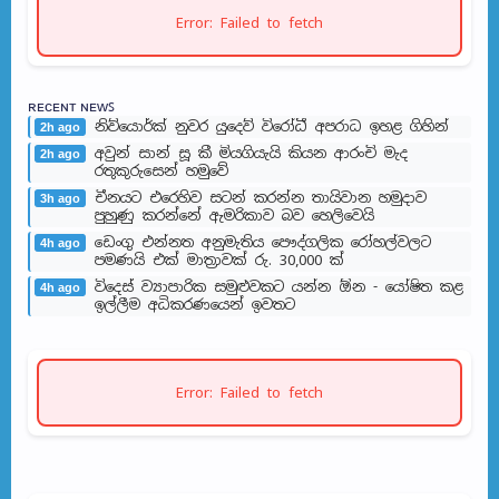
Error: Failed to fetch
ʀᴇᴄᴇɴᴛ ɴᴇᴡꜱ
නිව්යොර්ක් නුවර යුදෙව් විරෝධී අපරාධ ඉහළ ගිහින්
2h ago
අවුන් සාන් සූ කී මියගියැයි කියන ආරංචි මැද
2h ago
රතුකුරුසෙන් හමුවේ
චීනයට එරෙහිව සටන් කරන්න තායිවාන හමුදාව
3h ago
පුහුණු කරන්නේ ඇමරිකාව බව හෙලිවෙයි
ඩෙංගු එන්නත අනුමැතිය පෞද්ගලික රෝහල්වලට
4h ago
පමණයි එක් මාත්‍රාවක් රු. 30,000 ක්
විදෙස් ව්‍යාපාරික සමුළුවකට යන්න ඕන - යෝෂිත කළ
4h ago
ඉල්ලීම අධිකරණයෙන් ඉවතට
Error: Failed to fetch