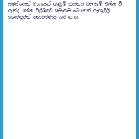
සමස්තයක් වශයෙන් ගිණුම් කීයකට බලපෑම් එල්ල වී
ඇත්ද යන්න පිළිබඳව සමාගම මෙතෙක් පැහැදිලි
තොරතුරක් අනාවරණය කර නැත.