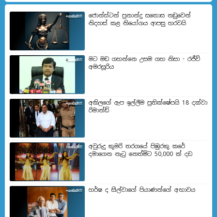
ජොන්ස්ටන් ප්‍රනාන්දු සතොස නඩුවෙන්
නිදහස් කළ නියෝගය ආපසු හරවයි
මට මඩ ගහන්නෙ උසම ගහ නිසා - රජීව්
අමරසූරිය
අකිලගේ ඇප ඉල්ලීම ප්‍රතික්ෂේපයි 18 දක්වා
රිමාන්ඩ්
අවුරුදු කුමරි තරගයේ පිඹුරකු කරේ
දමාගෙන නැටු නෙත්මිට 50,000 ක් දඩ
හර්ෂ ද සිල්වාගේ පියාණන්ගේ අභාවය