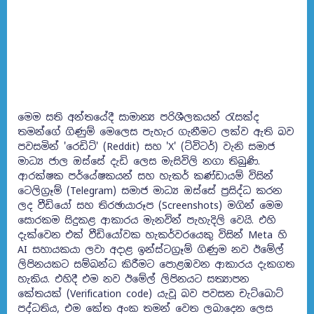
මෙම සති අන්තයේදී සාමාන්‍ය පරිශීලකයන් රැසක්ද
තමන්ගේ ගිණුම් මෙලෙස පැහැර ගැනීමට ලක්ව ඇති බව
පවසමින් 'රෙඩිට්' (Reddit) සහ 'X' (ට්විටර්) වැනි සමාජ
මාධ්‍ය ජාල ඔස්සේ දැඩි ලෙස මැසිවිලි නගා තිබුණි.
ආරක්ෂක පර්යේෂකයන් සහ හැකර් කණ්ඩායම් විසින්
ටෙලිග්‍රෑම් (Telegram) සමාජ මාධ්‍ය ඔස්සේ ප්‍රසිද්ධ කරන
ලද වීඩියෝ සහ තිරඡායාරූප (Screenshots) මගින් මෙම
සොරකම සිදුකළ ආකාරය මැනවින් පැහැදිලි වෙයි. එහි
දැක්වෙන එක් වීඩියෝවක හැකර්වරයෙකු විසින් Meta හි
AI සහායකයා ලවා අදාළ ඉන්ස්ටග්‍රෑම් ගිණුම නව ඊමේල්
ලිපිනයකට සම්බන්ධ කිරීමට පොළඹවන ආකාරය දැකගත
හැකිය. එහිදී එම නව ඊමේල් ලිපිනයට සත්‍යාපන
කේතයක් (Verification code) යැවූ බව පවසන චැට්බොට්
පද්ධතිය, එම කේත අංක තමන් වෙත ලබාදෙන ලෙස