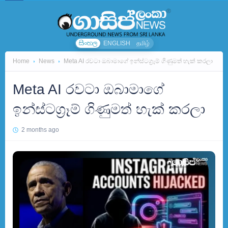
සිංහල
ENGLISH
தமிழ்
Home
News
Meta AI රවටා ඔබාමාගේ ඉන්ස්ටග්‍රෑම් ගිණුමත් හැක් කරලා
Meta AI රවටා ඔබාමාගේ
ඉන්ස්ටග්‍රෑම් ගිණුමත් හැක් කරලා
2 months ago