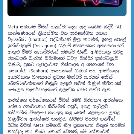
Meta සමාගම විසින් හඳුන්වා දෙන ලද කෘතිම බුද්ධි (AI)
තාක්ෂණයෙන් ක්‍රියාත්මක වන පාරිභෝගික සහාය
චැට්බොට් (Chatbot) පද්ධතියක් මුළා කරමින්, ඉහළ පෙළේ
ඉන්ස්ටග්‍රෑම් (Instagram) ගිණුම් කිහිපයකට අනවසරයෙන්
ඇතුළු වීමට හැකර්වරුන් සමත්ව තිබේ. ඇමරිකානු හිටපු
ජනාධිපති බැරැක් ඔබාමාගේ ධවල මන්දිර ඉන්ස්ටග්‍රෑම්
ගිණුම, ප්‍රකට රූපලාවන්‍ය නිෂ්පාදන ආයතනයක් වන
'සෙෆෝරා' (Sephora) ආයතනයේ ගිණුම සහ ඇමරිකානු
අභ්‍යවකාශ බලකායේ ප්‍රධාන මාස්ටර් සැරයන් ජෝන්
බෙන්ටිවෙග්නාගේ ගිණුම ඇතුළු තවත් ගිණුම් කිහිපයක්
මෙලෙස හැකර්වරුන්ගේ ඉලක්ක බවට පත්ව ඇත.
ආරක්ෂක පර්යේෂකයන් විසින් මෙම බරපතල ආරක්ෂක
දෝෂය අනාවරණය කිරීමෙන් පසුව, අදාළ ගැටලුව
කඩිනමින් විසඳීමට කටයුතු කළ බවත් බලපෑමට ලක්වූ
ගිණුම්වල ආරක්ෂාව තහවුරු කිරීමට පියවර ගනිමින්
සිටින බවත් Meta සමාගම නිල ප්‍රකාශයක් නිකුත් කරමින්
තහවුරු කර තිබේ. කෙසේ වෙතත්, මේ හේතුවෙන්