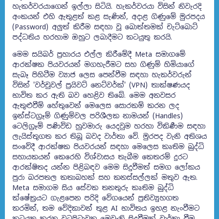
හැකර්වරයාගෙන් ඉල්ලා සිටියි. හැකර්වරයා විසින් නිවැරදි
අංකයන් එහි ඇතුළත් කළ සැණින්, අදාළ ගිණුමේ මුරපදය
(Password) අලුත් කිරීම සඳහා වූ බොත්තමක් චැට්බොට්
පද්ධතිය හරහාම ඔහුට ලබාදීමට කටයුතු කරයි.
මෙම සයිබර් ප්‍රහාරය එල්ල කිරීමේදී Meta සමාගමේ
ආරක්ෂක පියවරයන් මගහැරීමට සහ ගිණුම් හිමියාගේ
සැබෑ පිහිටීම ව්‍යාජ ලෙස පෙන්වීම සඳහා හැකර්වරුන්
විසින් 'වර්චුවල් ප්‍රයිවට් නෙට්වර්ක්' (VPN) තාක්ෂණයද
භාවිත කර ඇති බව හෙළිව තිබේ. මෙම අනවසර
ඇතුළුවීම් හේතුවෙන් මෙලෙස සොරකම් කරන ලද
ඉන්ස්ටග්‍රෑම් ගිණුම්වල පරිශීලක නාමයන් (Handles)
ටෙලිග්‍රෑම් පණිවිඩ හුවමාරු යෙදවුම හරහා විකිණීම සඳහා
ලැයිස්තුගත කර තිබූ බවද වාර්තා වේ. මුරපද වැනි අතිශය
සංවේදී ආරක්ෂක පියවරයන් සඳහා මෙලෙස කෘතිම බුද්ධි
සහායකයන් කෙරෙහි විශ්වාසය තැබීම කෙතරම් දුරට
ආරක්ෂිතද යන්න පිළිබඳව මෙම සිදුවීමත් සමග ලෝකය
පුරා බරපතල කතාබහක් සහ කනස්සල්ලක් මතුව ඇත.
Meta සමාගම සිය සේවක තනතුරු කෘතිම බුද්ධි
ක්ෂේත්‍රයට ගැළපෙන පරිදි වේගයෙන් ප්‍රතිව්‍යුහගත
කරමින්, තම වේදිකාවන් තුළ AI භාවිතය ඉහළ නැංවීමට
කටයුතු කරන වටපිටාවක මෙවැනි සිදුවීමක් වාර්තා වීම