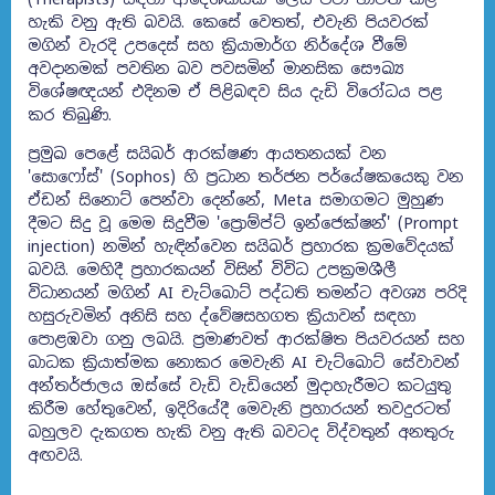
හැකි වනු ඇති බවයි. කෙසේ වෙතත්, එවැනි පියවරක්
මගින් වැරදි උපදෙස් සහ ක්‍රියාමාර්ග නිර්දේශ වීමේ
අවදානමක් පවතින බව පවසමින් මානසික සෞඛ්‍ය
විශේෂඥයන් එදිනම ඒ පිළිබඳව සිය දැඩි විරෝධය පළ
කර තිබුණි.
ප්‍රමුඛ පෙළේ සයිබර් ආරක්ෂණ ආයතනයක් වන
'සොෆෝස්' (Sophos) හි ප්‍රධාන තර්ජන පර්යේෂකයෙකු වන
ඒඩන් සිනොට් පෙන්වා දෙන්නේ, Meta සමාගමට මුහුණ
දීමට සිදු වූ මෙම සිදුවීම 'ප්‍රොම්ප්ට් ඉන්ජෙක්ෂන්' (Prompt
injection) නමින් හැඳින්වෙන සයිබර් ප්‍රහාරක ක්‍රමවේදයක්
බවයි. මෙහිදී ප්‍රහාරකයන් විසින් විවිධ උපක්‍රමශීලී
විධානයන් මගින් AI චැට්බොට් පද්ධති තමන්ට අවශ්‍ය පරිදි
හසුරුවමින් අනිසි සහ ද්වේෂසහගත ක්‍රියාවන් සඳහා
පොළඹවා ගනු ලබයි. ප්‍රමාණවත් ආරක්ෂිත පියවරයන් සහ
බාධක ක්‍රියාත්මක නොකර මෙවැනි AI චැට්බොට් සේවාවන්
අන්තර්ජාලය ඔස්සේ වැඩි වැඩියෙන් මුදාහැරීමට කටයුතු
කිරීම හේතුවෙන්, ඉදිරියේදී මෙවැනි ප්‍රහාරයන් තවදුරටත්
බහුලව දැකගත හැකි වනු ඇති බවටද විද්වතුන් අනතුරු
අඟවයි.