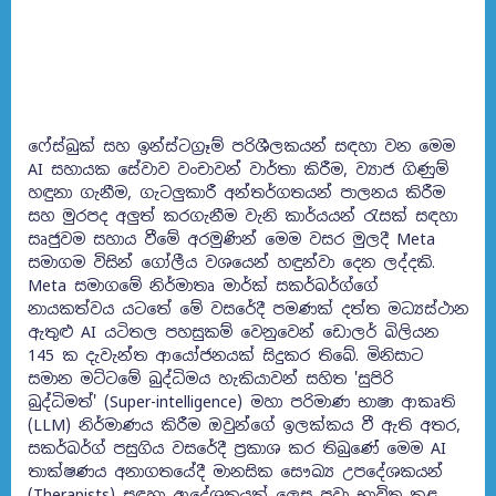
ෆේස්බුක් සහ ඉන්ස්ටග්‍රෑම් පරිශීලකයන් සඳහා වන මෙම
AI සහායක සේවාව වංචාවන් වාර්තා කිරීම, ව්‍යාජ ගිණුම්
හඳුනා ගැනීම, ගැටලුකාරී අන්තර්ගතයන් පාලනය කිරීම
සහ මුරපද අලුත් කරගැනීම වැනි කාර්යයන් රැසක් සඳහා
සෘජුවම සහාය වීමේ අරමුණින් මෙම වසර මුලදී Meta
සමාගම විසින් ගෝලීය වශයෙන් හඳුන්වා දෙන ලද්දකි.
Meta සමාගමේ නිර්මාතෘ මාර්ක් සකර්බර්ග්ගේ
නායකත්වය යටතේ මේ වසරේදී පමණක් දත්ත මධ්‍යස්ථාන
ඇතුළු AI යටිතල පහසුකම් වෙනුවෙන් ඩොලර් බිලියන
145 ක දැවැන්ත ආයෝජනයක් සිදුකර තිබේ. මිනිසාට
සමාන මට්ටමේ බුද්ධිමය හැකියාවන් සහිත 'සුපිරි
බුද්ධිමත්' (Super-intelligence) මහා පරිමාණ භාෂා ආකෘති
(LLM) නිර්මාණය කිරීම ඔවුන්ගේ ඉලක්කය වී ඇති අතර,
සකර්බර්ග් පසුගිය වසරේදී ප්‍රකාශ කර තිබුණේ මෙම AI
තාක්ෂණය අනාගතයේදී මානසික සෞඛ්‍ය උපදේශකයන්
(Therapists) සඳහා ආදේශකයක් ලෙස පවා භාවිත කළ