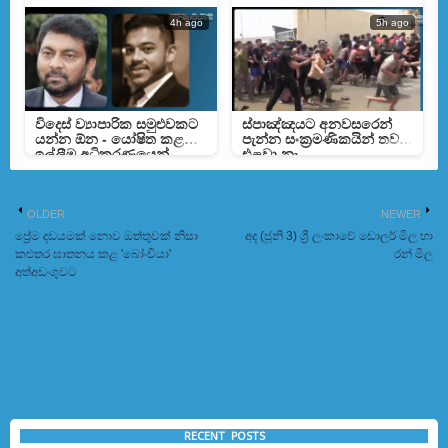
4h ago
5h ago
විදෙස් ව්‍යාපාරික සමුළුවකට
ස්පාඤ්ඤයට අනවසරෙන්
යන්න ඕන - යෝෂිත කළ
පැන්න සංක්‍රමණිකයින් තවම
ඉල්ලීම අධිකරණයෙන්
එළවා නෑ
ඉවතට
OLDER
NEWER
ප්‍රේම දඩයමක් නොව ඔත්තුවක් නිසා
අද (ජූනි 3) ශ්‍රී ලංකාවේ ඩොලර් මිල හා
කළුතර ඝාතනය කළ 'බෝංචියා'
රන් මිල
අත්අඩංගුවට
RECENT POSTS