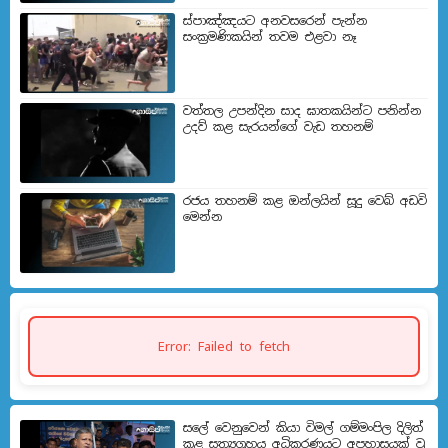
ස්පාඤ්ඤයට අනවසරෙන් පැන්න
සංක්‍රමණිකයින් තවම එළවා නෑ
වත්තල උපන්දින සාද ඝාතකයින්ට පනින්න
උදව් කළ සැරයන්ගේ වැඩ තහනම්
රජය තහනම් කළ ඔන්ලයින් සූදු වෙබ් අඩවි
මෙන්න
Error: Failed to fetch
සලේ වෙනුවෙන් කියා විමල් ගම්මංපිල දිලිත්
කළ සත්‍යග්‍රහය අධිකරණයට අපහාසයක් වූ