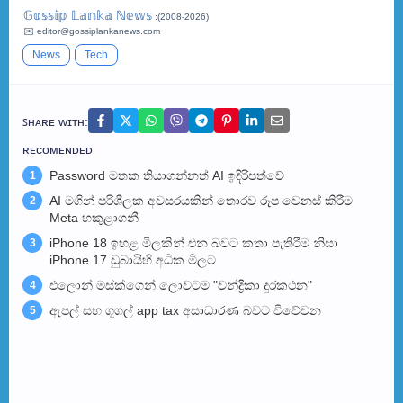
𝔾𝕠𝕤𝕤𝕚𝕡 𝕃𝕒𝕟𝕜𝕒 ℕ𝕖𝕨𝕤
:(2008-2026)
✉️ editor@gossiplankanews.com
News
Tech
ꜱʜᴀʀᴇ ᴡɪᴛʜ:
ʀᴇᴄᴏᴍᴇɴᴅᴇᴅ
Password මතක තියාගන්නත් AI ඉදිරිපත්වේ
1
AI මගින් පරිශීලක අවසරයකින් තොරව රූප වෙනස් කිරීම
2
Meta හකුළාගනී
iPhone 18 ඉහළ මිලකින් එන බවට කතා පැතිරීම නිසා
3
iPhone 17 ඩුබායිහි අධික මිලට
එලොන් මස්ක්ගෙන් ලොවටම "චන්ද්‍රිකා දුරකථන"
4
ඇපල් සහ ගූගල් app tax අසාධාරණ බවට විවේචන
5