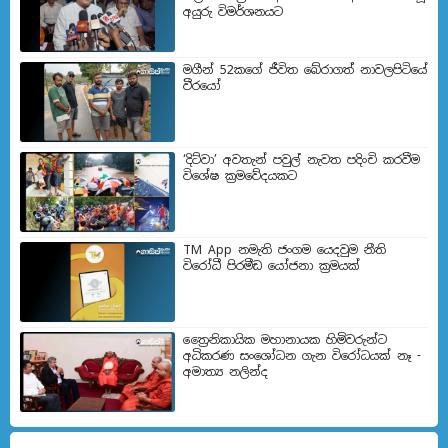
අයුරු විමර්ශනයට
මගීන් 52කගේ ජීවිත බේරා­ගත් නාව­ල­පි­ටියේ
වීරයෝ
‘දිට්වා’ අවතැන් පවුල් නැවත පදිංචි කරවීම
විශේෂ ක්‍රමවේදයකට
TM App නමැති ජංගම යෙදවුම නීති
විරෝධී පිරමීඩ යෝජනා ක්‍රමයක්
ත්‍රෛනිකායික මහානායක හිමිවරුන්ට
අධිකරණ සංශෝධන ගැන විරෝධයක් නෑ -
අමාත්‍ය නලින්ද