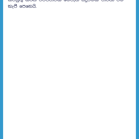
කැපී පෙනෙයි.