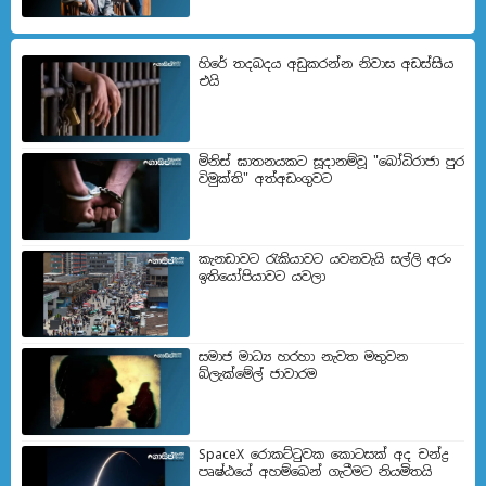
හිරේ තදබදය අඩුකරන්න නිවාස අඩස්සිය
එයි
මිනිස් ඝාතනයකට සූදානම්වූ "බෝධිරාජා පුර
විමුක්ති" අත්අඩංගුවට
කැනඩාවට රැකියාවට යවනවැයි සල්ලි අරං
ඉතියෝපියාවට යවලා
සමාජ මාධ්‍ය හරහා නැවත මතුවන
බ්ලැක්මේල් ජාවාරම
SpaceX රොකට්ටුවක කොටසක් අද චන්ද්‍ර
පෘෂ්ඨයේ අහම්බෙන් ගැටීමට නියමිතයි