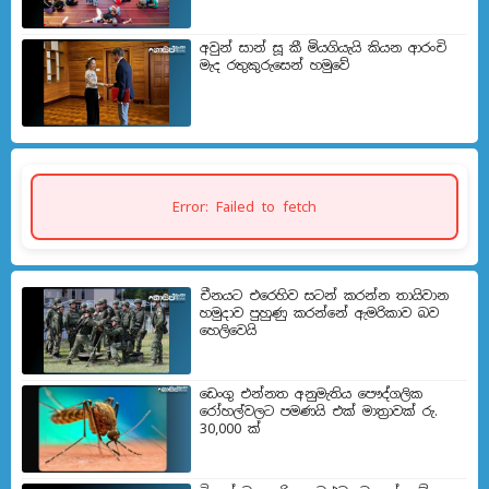
අවුන් සාන් සූ කී මියගියැයි කියන ආරංචි
මැද රතුකුරුසෙන් හමුවේ
Error: Failed to fetch
චීනයට එරෙහිව සටන් කරන්න තායිවාන
හමුදාව පුහුණු කරන්නේ ඇමරිකාව බව
හෙලිවෙයි
ඩෙංගු එන්නත අනුමැතිය පෞද්ගලික
රෝහල්වලට පමණයි එක් මාත්‍රාවක් රු.
30,000 ක්