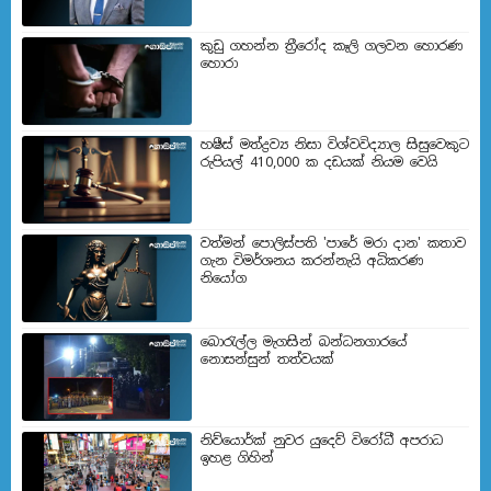
කුඩු ගහන්න ත්‍රීරෝද කෑලි ගලවන හොරණ
හොරා
හෂීස් මත්ද්‍රව්‍ය නිසා විශ්වවිද්‍යාල සිසුවෙකුට
රුපියල් 410,000 ක දඩයක් නියම වෙයි
වත්මන් පොලිස්පති 'පාරේ මරා දාන' කතාව
ගැන විමර්ශනය කරන්නැයි අධිකරණ
නියෝග
බොරැල්ල මැගසින් බන්ධනගාරයේ
නොසන්සුන් තත්වයක්
නිව්යොර්ක් නුවර යුදෙව් විරෝධී අපරාධ
ඉහළ ගිහින්