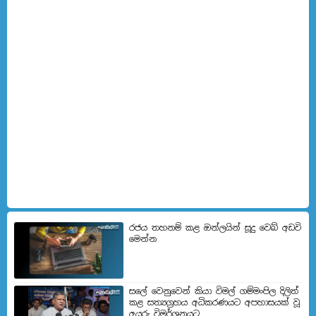
රජය තහනම් කළ ඔන්ලයින් සූදු වෙබ් අඩවි
මෙන්න
සලේ වෙනුවෙන් කියා විමල් ගම්මංපිල දිලිත්
කළ සත්‍යග්‍රහය අධිකරණයට අපහාසයක් වූ
අයුරු විමර්ශනයට