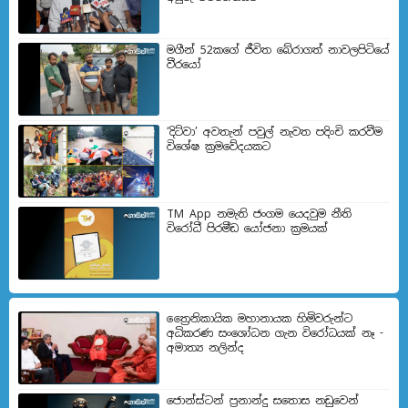
මගීන් 52කගේ ජීවිත බේරා­ගත් නාව­ල­පි­ටියේ
වීරයෝ
‘දිට්වා’ අවතැන් පවුල් නැවත පදිංචි කරවීම
විශේෂ ක්‍රමවේදයකට
TM App නමැති ජංගම යෙදවුම නීති
විරෝධී පිරමීඩ යෝජනා ක්‍රමයක්
ත්‍රෛනිකායික මහානායක හිමිවරුන්ට
අධිකරණ සංශෝධන ගැන විරෝධයක් නෑ -
අමාත්‍ය නලින්ද
ජොන්ස්ටන් ප්‍රනාන්දු සතොස නඩුවෙන්