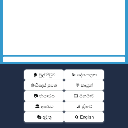
🏠 මුල් පිටුව
💫 දේශපාලන
🌐 විදෙස් පුවත්
💬 කාටූන්
📷 ඡායාරූප
🎞️ සිනමාව
🏛️ අපරාධ
🏏 ක්‍රිකට්
🎭 අමුතු
🔄 English