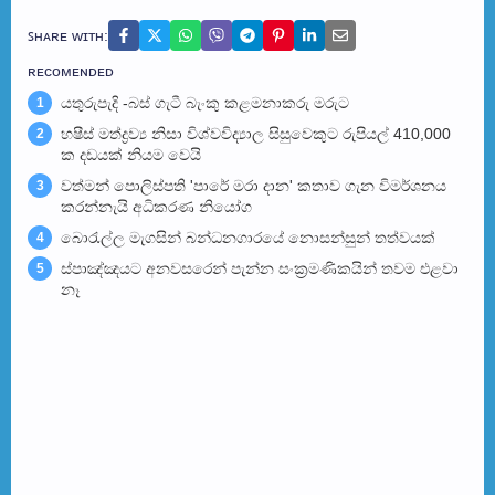
ꜱʜᴀʀᴇ ᴡɪᴛʜ:
ʀᴇᴄᴏᴍᴇɴᴅᴇᴅ
යතුරුපැදි -බස් ගැටී බැංකු කළමනාකරු මරුට
1
හෂීස් මත්ද්‍රව්‍ය නිසා විශ්වවිද්‍යාල සිසුවෙකුට රුපියල් 410,000
2
ක දඩයක් නියම වෙයි
වත්මන් පොලිස්පති 'පාරේ මරා දාන' කතාව ගැන විමර්ශනය
3
කරන්නැයි අධිකරණ නියෝග
බොරැල්ල මැගසින් බන්ධනගාරයේ නොසන්සුන් තත්වයක්
4
ස්පාඤ්ඤයට අනවසරෙන් පැන්න සංක්‍රමණිකයින් තවම එළවා
5
නෑ