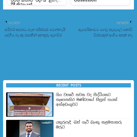
ජීවිත කතාව ‘එදා රෑ’ ළඟදීම
Obsession
රිදී තිරයෙන්
OLDER
NEWER
සයිබර් අපරාධ ගැන පරිස්සම් වෙන්නැයි
ඇමෙරිකාවට ගෙවූ තැපෑලේ කෝටි
දේශීය බැංකු රැසකින් අනතුරු ඇඟවීම්
විස්සකුත් ආගිය අතක් නෑ
RECENT POSTS
ගිය වසරේ නවක වද සිද්ධියකට
නැගෙනහිර මණ්ඩපයේ සිසුන් හයක්
අත්අඩංගුවට
යතුරුපැදි -බස් ගැටී බැංකු කළමනාකරු
මරුට