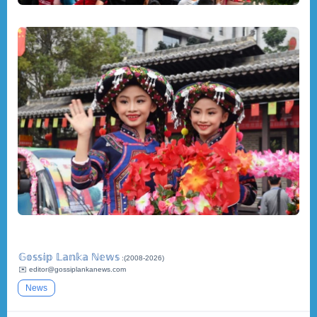
𝔾𝕠𝕤𝕤𝕚𝕡 𝕃𝕒𝕟𝕜𝕒 ℕ𝕖𝕨𝕤
:(2008-2026)
✉️ editor@gossiplankanews.com
News