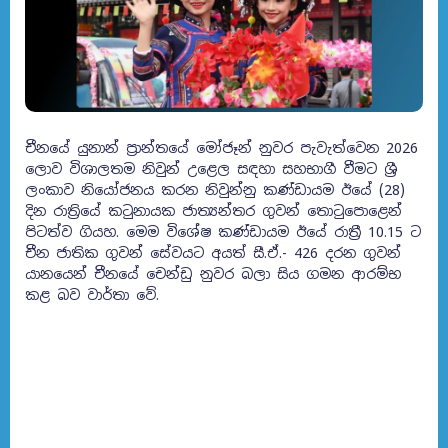
චීනයේ යුනාන් ප්‍රාන්තයේ මෝජෑන් නුවර පැවැත්වෙන 2026
ලොව විශාලතම නිවුන් උළෙල සඳහා සහභාගී වීමට ශ්‍රී
ලංකාව නියෝජනය කරන නිවුන්නු කණ්ඩායම ඊයේ (28)
දින රාත්‍රියේ කටුනායක ජාත්‍යන්තර ගුවන් තොටුපොළෙන්
පිටත්ව ගියහ. මෙම විශේෂ කණ්ඩායම ඊයේ රාත්‍රී 10.15 ට
චීන ජාතික ගුවන් සේවයට අයත් සී.ඒ.- 426 දරන ගුවන්
යානයෙන් චීනයේ චෙන්ඩු නුවර බලා සිය ගමන ආරම්භ
කළ බව වාර්තා වේ.