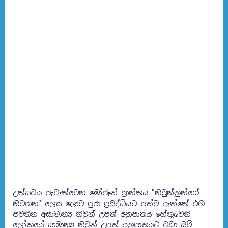
උත්සවය පැවැත්වෙන මෝජෑන් ප්‍රාන්තය "නිවුන්නුන්ගේ
නිවහන" ලෙස ලොව පුරා ප්‍රසිද්ධියට පත්ව ඇත්තේ එහි
පවතින අසාමාන්‍ය නිවුන් උපත් අනුපාතය හේතුවෙනි.
ලෝකයේ සාමාන්‍ය නිවුන් උපත් අනුපාතයට වඩා සිව්