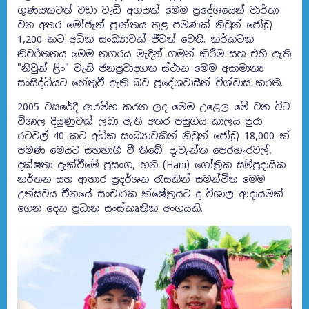
ගුණයකටත් වඩා වැඩි අගයක් මෙම ප්‍රදේශයෙන් වාර්තා
වන අතර මෝජෑන් ප්‍රාන්තය තුළ පමණක් නිවුන් ජෝඩු
1,200 කට අධික සංඛ්‍යාවක් ජීවත් වෙති. කර්කටක
නිවර්තනය මෙම නගරය මැදින් ගමන් කිරීම සහ එහි ඇති
"නිවුන් ළිං" වැනි ජනප්‍රවාදගත ස්ථාන මෙම අසාමාන්‍ය
සංසිද්ධියට හේතුවී ඇති බව ප්‍රදේශවාසීන් විශ්වාස කරති.
2005 වසරේදී ආරම්භ කරන ලද මෙම උළෙල මේ වන විට
විශාල දියුණුවක් ලබා ඇති අතර පසුගිය කාලය පුරා
රටවල් 40 කට අධික සංඛ්‍යාවකින් නිවුන් ජෝඩු 18,000 ක්
පමණ මෙයට සහභාගී වී තිබේ. දැවැන්ත පෙරහැරවල්,
දක්ෂතා දැක්වීමේ ප්‍රසංග, හනි (Hani) ගෝත්‍රික සම්ප්‍රදායික
නර්තන සහ ආහාර ප්‍රදර්ශන රැසකින් සමන්විත මෙම
උත්සවය චීනයේ සංචාරක ක්ෂේත්‍රයට ද විශාල ආදායමක්
ගෙන දෙන ප්‍රධාන සංස්කෘතික අංගයකි.