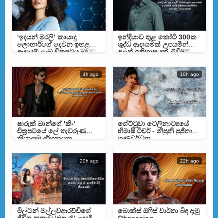
‘ඉදයන් මුරලි’ කායාදු
ඉන්දියාව තුළ කෝටි 300ක
ලොහාර්ගේ දෙවන ඉහළම
ශුද්ධ ආදායමක් උපයමින්
ආදායම් ලැබූ චිත්‍රපටය බවට
අලුත් ඉතිහාසයක් ලිවීමට
පත්වෙයි
දේව්ගන්ට අවස්ථාවක්
4h ago
18h ago
ෂාරුක් ඛාන්ගේ 'කිං'
ගේට්ටුවා ටෙලිනාට්‍යයේ
චිත්‍රපටයේ ලේ තැවරුණු
හිමාෂි ටීචර් - නිපුනි පුජිතා
ක්‍රියාදාම දර්ශනයක
ගුණවර්ධන
ඡායාරූපයක් අන්තර්ජාලයට
20h ago
22h ago
මිල්ටන් මල්ලවආරච්චිගේ
බොක්ස් ඔෆිස් වාර්තා බිඳ දැමූ