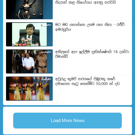
නිදහස් කළ නියෝගය ආපසු හරවයි
මට මඩ ගහන්නෙ උසම ගහ නිසා - රජීව්
අමරසූරිය
අකිලගේ ඇප ඉල්ලීම ප්‍රතික්ෂේපයි 18 දක්වා
රිමාන්ඩ්
අවුරුදු කුමරි තරගයේ පිඹුරකු කරේ
දමාගෙන නැටු නෙත්මිට 50,000 ක් දඩ
Load More News