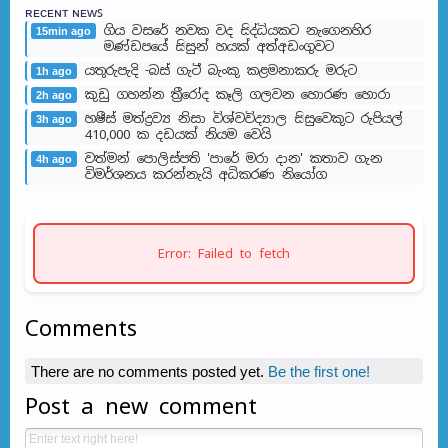
ʀᴇᴄᴇɴᴛ ɴᴇᴡꜱ
ගිය වසරේ නවක වද සිද්ධියකට නැගෙනහිර
15min ago
මණ්ඩපයේ සිසුන් හයක් අත්අඩංගුවට
යතුරුපැදි -බස් ගැටී බැංකු කළමනාකරු මරුට
1h ago
කුඩු ගහන්න ත්‍රීරෝද කෑලි ගලවන හොරණ හොරා
2h ago
හෂීස් මත්ද්‍රව්‍ය නිසා විශ්වවිද්‍යාල සිසුවෙකුට රුපියල්
3h ago
410,000 ක දඩයක් නියම වෙයි
වත්මන් පොලිස්පති 'පාරේ මරා දාන' කතාව ගැන
4h ago
විමර්ශනය කරන්නැයි අධිකරණ නියෝග
Error: Failed to fetch
Comments
There are no comments posted yet.
Be the first one!
Post a new comment