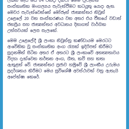
ලබන මැයි මස 04 වනදා දක්වා මෙම දැවැන්ත
සංස්කෘතික මංගල්‍යය පැවැත්වීමට කටයුතු යොදා ඇත.
මෙවර පැවැත්වෙන්නේ මෝජෑන් ජාත්‍යන්තර නිවුන්
උළෙලේ 20 වන සංස්කරණය වන අතර එය චීනයේ වඩාත්
ජනප්‍රිය සහ ජාත්‍යන්තර අවධානය දිනාගත් වාර්ගික
උත්සවයක් ලෙස සැලකේ.
මෙම උළෙලේදී ශ්‍රී ලංකා නිවුන්නු කණ්ඩායම මෙරටට
ආවේනික වූ සංස්කෘතික අංග රැසක් ඉදිරිපත් කිරීමට
සූදානමින් සිටින අතර ඒ අතරට ශ්‍රී ලංකාවේ අනන්‍යතාවය
විදහා දැක්වෙන නර්තන අංග, ගීත, කවි සහ කතා
ඇතුළත් වේ. ජාත්‍යන්තර ප්‍රජාව හමුවේ ශ්‍රී ලාංකීය උරුමය
ප්‍රදර්ශනය කිරීමට මෙය සුවිශේෂී අවස්ථාවක් වනු ඇතැයි
අපේක්ෂා කෙරේ.