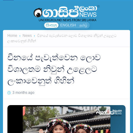
සිංහල
ENGLISH
தமிழ்
Home
News
චීනයේ පැවැත්වෙන ලොව විශාලතම නිවුන් උළෙලට
ලංකාවෙනුත් ගිහින්
චීනයේ පැවැත්වෙන ලොව
විශාලතම නිවුන් උළෙලට
ලංකාවෙනුත් ගිහින්
3 months ago