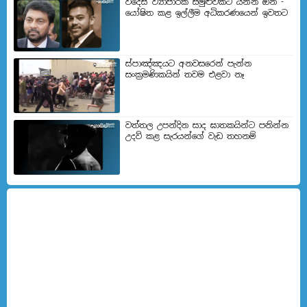
විදෙස් ව්‍යාපාරික සමුළුවකට යන්න ඕන -
යෝෂිත කළ ඉල්ලීම අධිකරණයෙන් ඉවතට
ස්පාඤ්ඤයට අනවසරෙන් පැන්න
සංක්‍රමණිකයින් තවම එළවා නෑ
වත්තල උපන්දින සාද ඝාතකයින්ට පනින්න
උදව් කළ සැරයන්ගේ වැඩ තහනම්