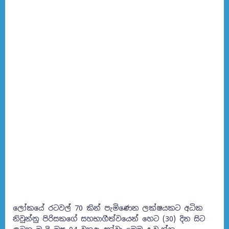
ලෝකයේ රටවල් 70 කින් පැමිණෙන ලක්ෂයකට අධික
නිවුන්නු පිරිසකගේ සහභාගීත්වයෙන් හෙට (30) දින සිට