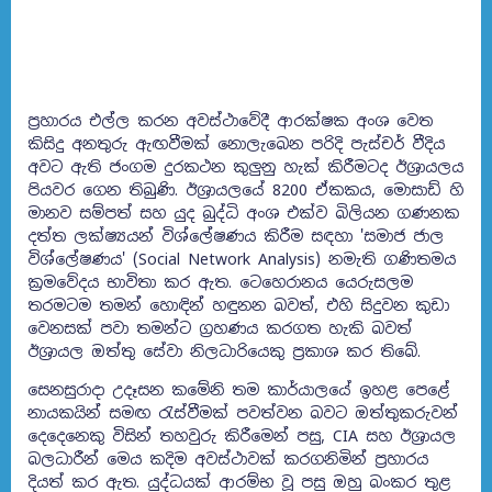
ප්‍රහාරය එල්ල කරන අවස්ථාවේදී ආරක්ෂක අංශ වෙත
කිසිදු අනතුරු ඇඟවීමක් නොලැබෙන පරිදි පැස්චර් වීදිය
අවට ඇති ජංගම දුරකථන කුලුනු හැක් කිරීමටද ඊශ්‍රායලය
පියවර ගෙන තිබුණි. ඊශ්‍රායලයේ 8200 ඒකකය, මොසාඩ් හි
මානව සම්පත් සහ යුද බුද්ධි අංශ එක්ව බිලියන ගණනක
දත්ත ලක්ෂ්‍යයන් විශ්ලේෂණය කිරීම සඳහා 'සමාජ ජාල
විශ්ලේෂණය' (Social Network Analysis) නමැති ගණිතමය
ක්‍රමවේදය භාවිතා කර ඇත. ටෙහෙරානය යෙරුසලම
තරමටම තමන් හොඳින් හඳුනන බවත්, එහි සිදුවන කුඩා
වෙනසක් පවා තමන්ට ග්‍රහණය කරගත හැකි බවත්
ඊශ්‍රායල ඔත්තු සේවා නිලධාරියෙකු ප්‍රකාශ කර තිබේ.
සෙනසුරාදා උදෑසන කමේනි තම කාර්යාලයේ ඉහළ පෙළේ
නායකයින් සමඟ රැස්වීමක් පවත්වන බවට ඔත්තුකරුවන්
දෙදෙනෙකු විසින් තහවුරු කිරීමෙන් පසු, CIA සහ ඊශ්‍රායල
බලධාරීන් මෙය කදිම අවස්ථාවක් කරගනිමින් ප්‍රහාරය
දියත් කර ඇත. යුද්ධයක් ආරම්භ වූ පසු ඔහු බංකර තුළ