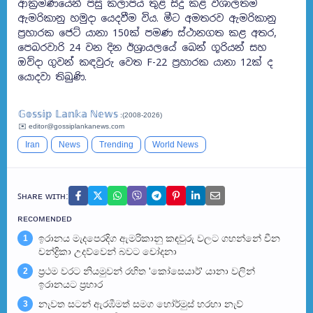
ආක්‍රමණයෙන් පසු කලාපය තුළ සිදු කළ විශාලතම
ඇමරිකානු හමුදා යෙදවීම විය. මීට අමතරව ඇමරිකානු
ප්‍රහාරක ජෙට් යානා 150ක් පමණ ස්ථානගත කළ අතර,
පෙබරවාරි 24 වන දින ඊශ්‍රායලයේ බෙන් ගූරියන් සහ
ඔව්දා ගුවන් කඳවුරු වෙත F-22 ප්‍රහාරක යානා 12ක් ද
යොදවා තිබුණි.
𝔾𝕠𝕤𝕤𝕚𝕡 𝕃𝕒𝕟𝕜𝕒 ℕ𝕖𝕨𝕤
:(2008-2026)
✉️ editor@gossiplankanews.com
Iran
News
Trending
World News
ꜱʜᴀʀᴇ ᴡɪᴛʜ:
ʀᴇᴄᴏᴍᴇɴᴅᴇᴅ
ඉරානය මැදපෙරදිග ඇමරිකානු කඳවුරු වලට ගහන්නේ චීන
1
චන්ද්‍රිකා උදව්වෙන් බවට චෝදනා
ප්‍රථම වරට නියමුවන් රහිත 'කෝසෙයාර්' යානා වලින්
2
ඉරානයට ප්‍රහාර
නැවත සටන් ඇරඹීමත් සමග හෝර්මුස් හරහා නැව්
3