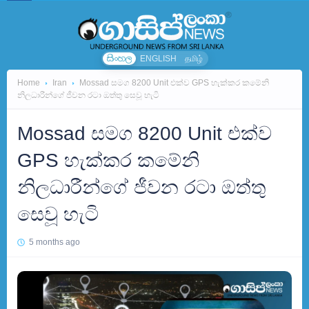
සිංහල
ENGLISH
தமிழ்
Home
Iran
Mossad සමග 8200 Unit එක්ව GPS හැක්කර කමේනි
නිලධාරීන්ගේ ජීවන රටා ඔත්තු සෙවූ හැටි
Mossad සමග 8200 Unit එක්ව
GPS හැක්කර කමේනි
නිලධාරීන්ගේ ජීවන රටා ඔත්තු
සෙවූ හැටි
5 months ago