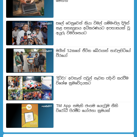
මෙන්න
සලේ වෙනුවෙන් කියා විමල් ගම්මංපිල දිලිත්
කළ සත්‍යග්‍රහය අධිකරණයට අපහාසයක් වූ
අයුරු විමර්ශනයට
මගීන් 52කගේ ජීවිත බේරා­ගත් නාව­ල­පි­ටියේ
වීරයෝ
‘දිට්වා’ අවතැන් පවුල් නැවත පදිංචි කරවීම
විශේෂ ක්‍රමවේදයකට
TM App නමැති ජංගම යෙදවුම නීති
විරෝධී පිරමීඩ යෝජනා ක්‍රමයක්