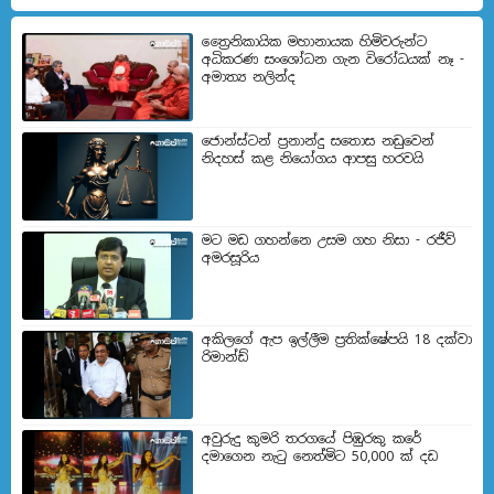
ත්‍රෛනිකායික මහානායක හිමිවරුන්ට
අධිකරණ සංශෝධන ගැන විරෝධයක් නෑ -
අමාත්‍ය නලින්ද
ජොන්ස්ටන් ප්‍රනාන්දු සතොස නඩුවෙන්
නිදහස් කළ නියෝගය ආපසු හරවයි
මට මඩ ගහන්නෙ උසම ගහ නිසා - රජීව්
අමරසූරිය
අකිලගේ ඇප ඉල්ලීම ප්‍රතික්ෂේපයි 18 දක්වා
රිමාන්ඩ්
අවුරුදු කුමරි තරගයේ පිඹුරකු කරේ
දමාගෙන නැටු නෙත්මිට 50,000 ක් දඩ