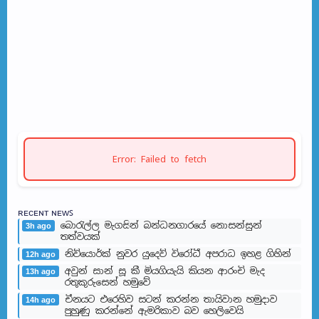
Error: Failed to fetch
ʀᴇᴄᴇɴᴛ ɴᴇᴡꜱ
බොරැල්ල මැගසින් බන්ධනගාරයේ නොසන්සුන්
3h ago
තත්වයක්
නිව්යොර්ක් නුවර යුදෙව් විරෝධී අපරාධ ඉහළ ගිහින්
12h ago
අවුන් සාන් සූ කී මියගියැයි කියන ආරංචි මැද
13h ago
රතුකුරුසෙන් හමුවේ
චීනයට එරෙහිව සටන් කරන්න තායිවාන හමුදාව
14h ago
පුහුණු කරන්නේ ඇමරිකාව බව හෙලිවෙයි