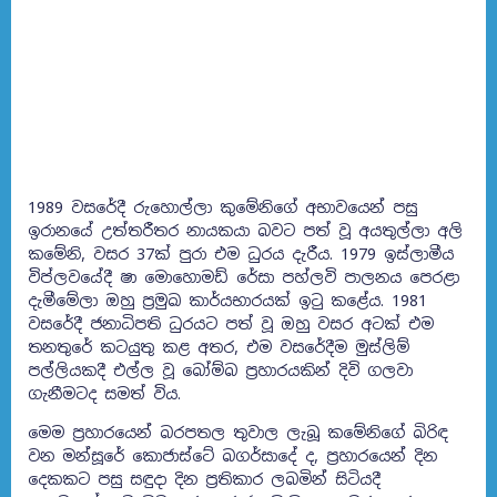
1989 වසරේදී රුහොල්ලා කුමේනිගේ අභාවයෙන් පසු
ඉරානයේ උත්තරීතර නායකයා බවට පත් වූ අයතුල්ලා අලි
කමේනි, වසර 37ක් පුරා එම ධුරය දැරීය. 1979 ඉස්ලාමීය
විප්ලවයේදී ෂා මොහොමඩ් රේසා පහ්ලවි පාලනය පෙරළා
දැමීමේලා ඔහු ප්‍රමුඛ කාර්යභාරයක් ඉටු කළේය. 1981
වසරේදී ජනාධිපති ධුරයට පත් වූ ඔහු වසර අටක් එම
තනතුරේ කටයුතු කළ අතර, එම වසරේදීම මුස්ලිම්
පල්ලියකදී එල්ල වූ බෝම්බ ප්‍රහාරයකින් දිවි ගලවා
ගැනීමටද සමත් විය.
මෙම ප්‍රහාරයෙන් බරපතල තුවාල ලැබූ කමේනිගේ බිරිඳ
වන මන්සූරේ කොජාස්ටේ බගර්සාදේ ද, ප්‍රහාරයෙන් දින
දෙකකට පසු සඳුදා දින ප්‍රතිකාර ලබමින් සිටියදී