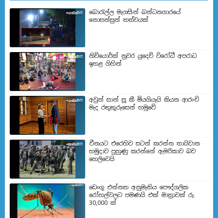
බොරැල්ල මැගසින් බන්ධනගාරයේ
නොසන්සුන් තත්වයක්
නිව්යොර්ක් නුවර යුදෙව් විරෝධී අපරාධ
ඉහළ ගිහින්
අවුන් සාන් සූ කී මියගියැයි කියන ආරංචි
මැද රතුකුරුසෙන් හමුවේ
චීනයට එරෙහිව සටන් කරන්න තායිවාන
හමුදාව පුහුණු කරන්නේ ඇමරිකාව බව
හෙලිවෙයි
ඩෙංගු එන්නත අනුමැතිය පෞද්ගලික
රෝහල්වලට පමණයි එක් මාත්‍රාවක් රු.
30,000 ක්