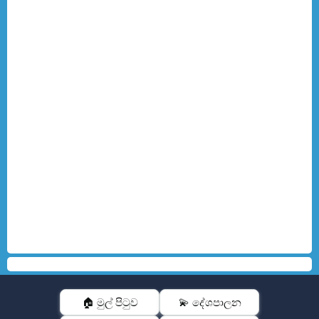
🏠 මුල් පිටුව
💫 දේශපාලන