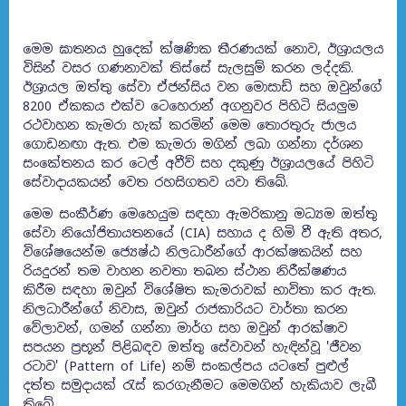
මෙම ඝාතනය හුදෙක් ක්ෂණික තීරණයක් නොව, ඊශ්‍රායලය
විසින් වසර ගණනාවක් තිස්සේ සැලසුම් කරන ලද්දකි.
ඊශ්‍රායල ඔත්තු සේවා ඒජන්සිය වන මොසාඩ් සහ ඔවුන්ගේ
8200 ඒකකය එක්ව ටෙහෙරාන් අගනුවර පිහිටි සියලුම
රථවාහන කැමරා හැක් කරමින් මෙම තොරතුරු ජාලය
ගොඩනඟා ඇත. එම කැමරා මගින් ලබා ගන්නා දර්ශන
සංකේතනය කර ටෙල් අවීව් සහ දකුණු ඊශ්‍රායලයේ පිහිටි
සේවාදායකයන් වෙත රහසිගතව යවා තිබේ.
මෙම සංකීර්ණ මෙහෙයුම සඳහා ඇමරිකානු මධ්‍යම ඔත්තු
සේවා නියෝජිතායතනයේ (CIA) සහාය ද හිමි වී ඇති අතර,
විශේෂයෙන්ම ජ්‍යෙෂ්ඨ නිලධාරීන්ගේ ආරක්ෂකයින් සහ
රියදුරන් තම වාහන නවතා තබන ස්ථාන නිරීක්ෂණය
කිරීම සඳහා ඔවුන් විශේෂිත කැමරාවක් භාවිතා කර ඇත.
නිලධාරීන්ගේ නිවාස, ඔවුන් රාජකාරියට වාර්තා කරන
වේලාවන්, ගමන් ගන්නා මාර්ග සහ ඔවුන් ආරක්ෂාව
සපයන ප්‍රභූන් පිළිබඳව ඔත්තු සේවාවන් හැඳින්වූ 'ජීවන
රටාව' (Pattern of Life) නම් සංකල්පය යටතේ පුළුල්
දත්ත සමුදායක් රැස් කරගැනීමට මෙමගින් හැකියාව ලැබී
තිබේ.