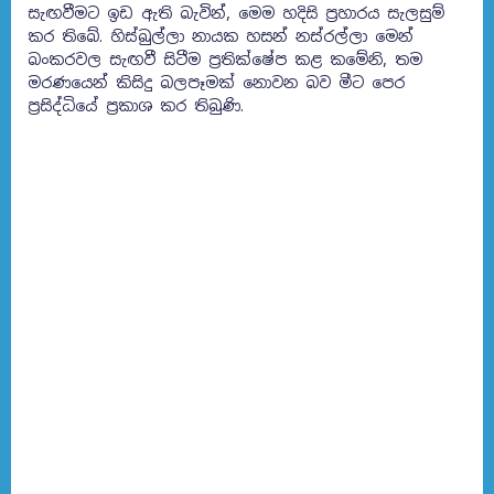
සැඟවීමට ඉඩ ඇති බැවින්, මෙම හදිසි ප්‍රහාරය සැලසුම්
කර තිබේ. හිස්බුල්ලා නායක හසන් නස්රල්ලා මෙන්
බංකරවල සැඟවී සිටීම ප්‍රතික්ෂේප කළ කමේනි, තම
මරණයෙන් කිසිදු බලපෑමක් නොවන බව මීට පෙර
ප්‍රසිද්ධියේ ප්‍රකාශ කර තිබුණි.