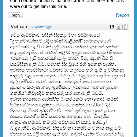
soon became obvious that the Israelis and the Americans
were out to get him this time.
Report
Reply
Vietnam
-19
·
22 weeks ago
මෙය ඇමරිකාව විසින් සිදුකළ මහා පරිමාණයේ
"උපායමාර්ගික වැරදි ගණන් බැලීමකි!" සාමාන්‍යයෙන්
ඇමරිකාව වැනි රටක් යුද්ධයකට යන්නේ ඉතාමත් සූක්ෂම
සැලසුම් ඇතිව. ඒ ගණන් බැලීම් අනුව මෙවර ඔවුන් සිතුවේ
ඉරානයට දැඩි ප්‍රහාරයක් එල්ල කරන විට, ඔවුන් බිය වී
පසුබසිනු ඇති බව. එහෙත් සිදු වූයේ එහි අනෙක් පැත්ත.
ඉරානය පසුබසිනවා වෙනුවට, කලාපය පුරා ඇති ඇමරිකානු
කඳවුරු වලට සහ ඔවුන්ගේ මිත්‍ර රට වලට පවා අභීතව ප්‍රහාර
එල්ල කිරීමට පටන් ගත්තා.. මෙතැනදී අපට පෙනෙන
ප්‍රධානම කරුණ නම්, ඇමරිකාව ඉරානයේ "නොනැමෙන
ශක්තිය" නිවැරදිව තක්සේරු කර නොමැති බවයි.
ඉරාන නායකයා ආරක්ෂිත බංකරයකට නොගොස්, තමන්
සිටින ස්ථානය ලෝකයටම පෙනෙන්නට හැරියේ "දිවි
පිදූවෙකු" වීමේ අරමුණින්වි. මෙහි ප්‍රතිඵලය වූයේ ඉරාන
රජයට එරෙහිව සිටි සාමාන්‍ය ජනතාව පවා, විදේශීය
ආක්‍රමණ හමුවේ තම රට වෙනුවෙන් එකට අත්වැල්
බැඳගැනීම. ඇමරිකාව සිතුවේ නායකත්වය විනාශ කළ විට
ජනතාව කැරලි ගසනු ඇති බව. නමුත් ඇත්ත වශයෙන්ම සිදු