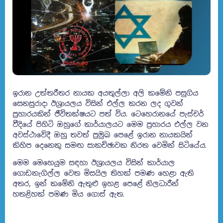
ඉරාන උත්තරීතර නායක අයතුල්ලා අලි කමේනි පසුගිය
සෙනසුරාදා ඊශ්‍රායලය විසින් එල්ල කරන ලද ගුවන්
ප්‍රහාරයකින් ජීවිතක්ෂයට පත් විය. ටෙහෙරානයේ පැස්චර්
වීදියේ පිහිටි ඔහුගේ කාර්යාලයට මෙම ප්‍රහාරය එල්ල වන
අවස්ථාවේදී ඔහු තවත් ප්‍රමුඛ පෙළේ ඉරාන නායකයින්
කිහිප දෙනෙකු සමඟ සාකච්ඡාවක නිරත වෙමින් සිටියේය.
මෙම මෙහෙයුම සඳහා ඊශ්‍රායලය විසින් කාර්යාල
ගොඩනැගිල්ල වෙත මිසයිල තිහක් පමණ හෙළා ඇති
අතර, ඉන් කමේනි ඇතුළු ඉහළ පෙළේ නිලධාරීන්
හතළිහක් පමණ මිය ගොස් ඇත.