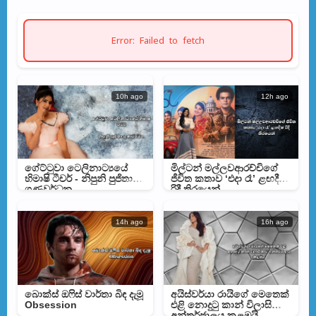
Error: Failed to fetch
10h ago
12h ago
ගේට්ටුවා ටෙලිනාට්‍යයේ
මිල්ටන් මල්ලවආරච්චිගේ
හිමාෂි ටීචර් - නිපුනි පුජිතා
ජීවිත කතාව ‘එදා රෑ’ ළඟදීම
ගුණවර්ධන
රිදී තිරයෙන්
14h ago
16h ago
බොක්ස් ඔෆිස් වාර්තා බිඳ දැමූ
අයිස්වර්යා රායිගේ මෙතෙක්
Obsession
එළි නොදුටු කාන් විලාසිතාව
අන්තර්ජාලය කළඹයි