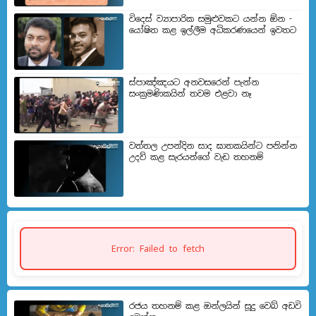
විදෙස් ව්‍යාපාරික සමුළුවකට යන්න ඕන -
යෝෂිත කළ ඉල්ලීම අධිකරණයෙන් ඉවතට
ස්පාඤ්ඤයට අනවසරෙන් පැන්න
සංක්‍රමණිකයින් තවම එළවා නෑ
වත්තල උපන්දින සාද ඝාතකයින්ට පනින්න
උදව් කළ සැරයන්ගේ වැඩ තහනම්
Error: Failed to fetch
රජය තහනම් කළ ඔන්ලයින් සූදු වෙබ් අඩවි