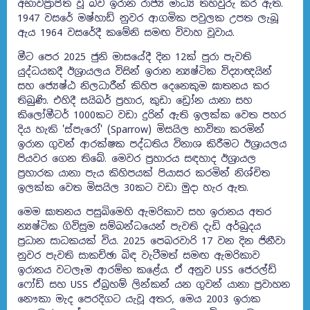
අභාවප්‍රාප්ත වූ බව ඉරාන රාජ්‍ය මාධ්‍ය තහවුරු කර ඇත.
1947 වසරේ මෂ්හාඩ් නුවර ආගමික පවුලක උපත ලැබූ
ඇය 1964 වසරේදී කමේනි සමඟ විවාහ වූවාය.
මීට පෙර 2025 ජුනි මාසයේදී දින 12ක් පුරා පැවති
යුද්ධයකදී ඊශ්‍රායලය විසින් ඉරාන න්‍යෂ්ටික විද්‍යාඥයින්
සහ ජ්‍යෙෂ්ඨ නිලධාරීන් කිහිප දෙනෙකුම ඝාතනය කර
තිබුණි. එහිදී සයිබර් ප්‍රහාර, කුඩා ඩ්‍රෝන යානා සහ
කිලෝමීටර් 1000කට වඩා දුරින් ඇති ඉලක්ක වෙත පහර
දිය හැකි 'ස්පැරෝ' (Sparrow) මිසයිල භාවිතා කරමින්
ඉරාන ගුවන් ආරක්ෂක පද්ධතිය විනාශ කිරීමට ඊශ්‍රායලය
පියවර ගෙන තිබේ. මෙවර ප්‍රහාරය සඳහාද ඊශ්‍රායල
ප්‍රහාරක යානා පැය කිහිපයක් පියාසර කරමින් නිශ්චිත
ඉලක්ක වෙත මිසයිල 30කට වඩා මුදා හැර ඇත.
මෙම ඝාතනය පසුබිමෙහි ඇමරිකාව සහ ඉරානය අතර
න්‍යෂ්ටික ගිවිසුම සම්බන්ධයෙන් පැවති දැඩි අර්බුදය
ප්‍රධාන සාධකයක් විය. 2025 පෙබරවාරි 17 වන දින ජිනීවා
නුවර පැවති සාකච්ඡා බිඳ වැටීමත් සමඟ ඇමරිකාව
ඉරානය වටලෑම ආරම්භ කළේය. ඒ අනුව USS ජෙරල්ඩ්
ෆෝඩ් සහ USS ඒබ්‍රහම් ලින්කන් යන ගුවන් යානා ප්‍රවාහන
නෞකා මැද පෙරදිගට යැවූ අතර, මෙය 2003 ඉරාක