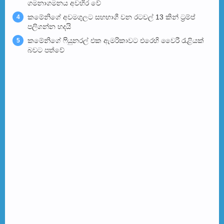
ගමනාගමනය අවහිර වේ
කමේනිගේ අවමගුලට සහභාගී වන රටවල් 13 කින් ට්‍රම්ප්
4
පලිගන්න හදයි
කමේනිගේ ෆියුනරල් එක ඇමරිකාවට එරෙහි වෛරී රැළියක්
5
බවට පත්වේ