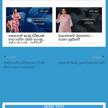
18h ago
20h ago
කෙනෙක් කරපු චරිතයක්
මැරෙනකම් රඟපානවා –
භාර ගන්න එකම ලොකු
ගයනා සුදර්ශනී
අභියෝගයක් - කවිහාරි
හපුතන්ත්‍රි
OLDER
NEWER
පාර්ලිමේන්තු සේවිකාවකට ලිංගික
අනුරටත් මිසයිල ප්‍රහාර (බදාදා කාටූන්)
හිංසන කතාව කෙප්පයක්
RECENT POSTS