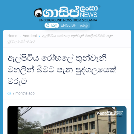
සිංහල
ENGLISH
தமிழ்
Home
Accident
ඇල්පිටිය රෝහලේ තුන්වැනි මහලින් බිමට පැන
පුද්ගලයෙක් මරුට
ඇල්පිටිය රෝහලේ තුන්වැනි
මහලින් බිමට පැන පුද්ගලයෙක්
මරුට
7 months ago