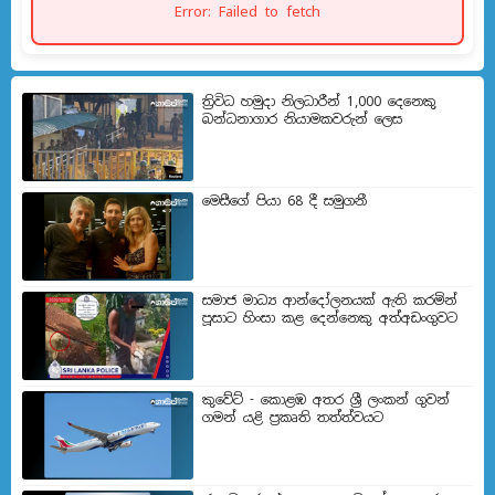
Error: Failed to fetch
ත්‍රිවිධ හමුදා නිලධාරීන් 1,000 දෙනෙකු
බන්ධනාගාර නියාමකවරුන් ලෙස
මෙසීගේ පියා 68 දී සමුගනී
සමාජ මාධ්‍ය ආන්දෝලනයක් ඇති කරමින්
පූසාට හිංසා කළ දෙන්නෙකු අත්අඩංගුවට
කුවේට් - කොළඹ අතර ශ්‍රී ලංකන් ගුවන්
ගමන් යළි ප්‍රකෘති තත්ත්වයට