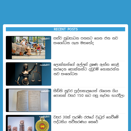
RECENT POSTS
සත්ව සුබසාධන පනතට ගෙන එන නව
සංශෝධන ගැන මතභේ​ද
ලොක්කන්ගේ අල්ලස් දූෂණ ඇත්ත හෙළි
කරදෙන සොක්කන්ට දඩුවම් නොකරන්න
නව සංශෝධන
සිඩ්නි නුවර පුද්තකාලයෙන් රැගෙන ගිය
පොතක් වසර 150 කට පසු නැවත භාරදීලා
වසර 30ක් පැරණි රජයේ වැටුප් ගෙවීමේ
පද්ධතිය නවීකරණය කෙරේ