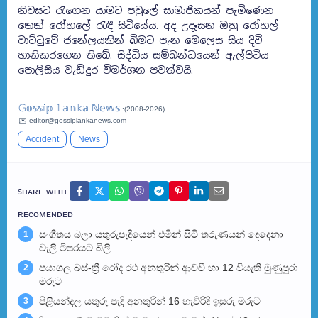
නිවසට රැගෙන යාමට පවුලේ සාමාජිකයන් පැමිණෙන
තෙක් රෝහලේ රැඳී සිටියේය. අද උදෑසන ඔහු රෝහල්
වාට්ටුවේ ජනේලයකින් බිමට පැන මෙලෙස සිය දිවි
හානිකරගෙන තිබේ. සිද්ධිය සම්බන්ධයෙන් ඇල්පිටිය
පොලිසිය වැඩිදුර විමර්ශන පවත්වයි.
𝔾𝕠𝕤𝕤𝕚𝕡 𝕃𝕒𝕟𝕜𝕒 ℕ𝕖𝕨𝕤
:(2008-2026)
✉️ editor@gossiplankanews.com
Accident
News
ꜱʜᴀʀᴇ ᴡɪᴛʜ:
ʀᴇᴄᴏᴍᴇɴᴅᴇᴅ
සංගීතය බලා යතුරුපැදියෙන් එමින් සිටි තරුණයන් දෙදෙනා
1
වැලි ටිපරයට බිලි
පයාගල බස්-ත්‍රී රෝද රථ අනතුරින් ආච්චී හා 12 වියැති මුණුපුරා
2
මරුට
පිළියන්දල යතුරු පැදි අනතුරින් 16 හැවිරිදි ඉසුරු මරුට
3