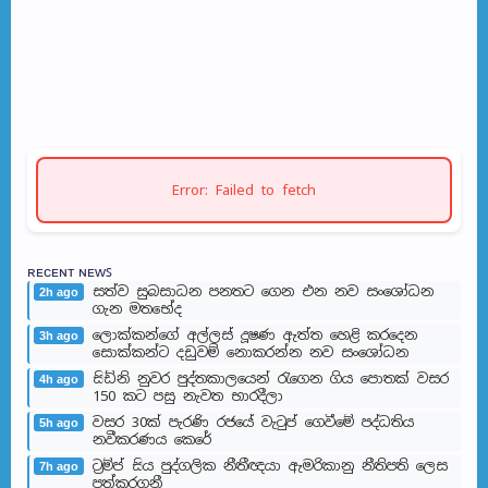
Error: Failed to fetch
ʀᴇᴄᴇɴᴛ ɴᴇᴡꜱ
සත්ව සුබසාධන පනතට ගෙන එන නව සංශෝධන
2h ago
ගැන මතභේ​ද
ලොක්කන්ගේ අල්ලස් දූෂණ ඇත්ත හෙළි කරදෙන
3h ago
සොක්කන්ට දඩුවම් නොකරන්න නව සංශෝධන
සිඩ්නි නුවර පුද්තකාලයෙන් රැගෙන ගිය පොතක් වසර
4h ago
150 කට පසු නැවත භාරදීලා
වසර 30ක් පැරණි රජයේ වැටුප් ගෙවීමේ පද්ධතිය
5h ago
නවීකරණය කෙරේ
ට්‍රම්ප් සිය පුද්ගලික නීතීඥයා ඇමරිකානු නීතිපති ලෙස
7h ago
පත්කරගනී