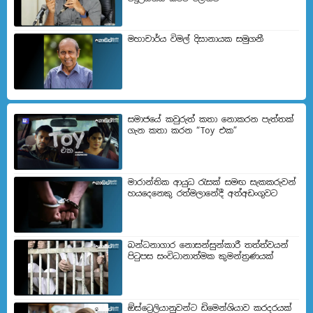
මහාචාර්ය විමල් දිසානායක සමුගනී
සමාජයේ කවුරුත් කතා නොකරන පැත්තක්
ගැන කතා කරන “Toy එක”
මාරාන්තික ආයුධ රැසක් සමඟ සැකකරුවන්
හයදෙනෙකු රත්මලානේදී අත්අඩංගුවට
බන්ධනාගාර නොසන්සුන්කාරී තත්ත්වයන්
පිටුපස සංවිධානාත්මක කුමන්ත්‍රණයක්
ඕස්ට්‍රෙලියානුවන්ට ඩිමෙන්ශියාව කරදරයක්