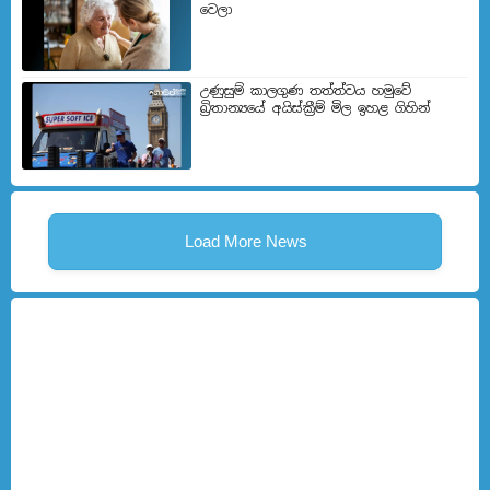
වෙලා
උණුසුම් කාලගුණ තත්ත්වය හමුවේ
බ්‍රිතාන්‍යයේ අයිස්ක්‍රීම් මිල ඉහළ ගිහින්
Load More News