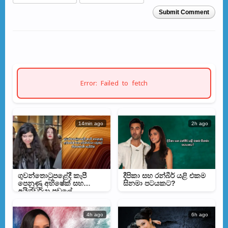
Submit Comment
Error: Failed to fetch
14min ago
2h ago
ගුවන්තොටුපළේදී කැපී
දීපිකා සහ රන්බීර් යළි එකම
පෙනුණු අභිෂේක් සහ
සිනමා පටයකට?
අයිශ්වර්යා පවුලේ
නිහතමානී හැසිරීම
4h ago
6h ago