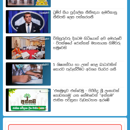
ට්‍රම්ප් සිය පුද්ගලික නීතීඥයා ඇමරිකානු
නීතිපති ලෙස පත්කරගනී
විනිසුරුවරු දිගටම හිටියොත් අපි අමාරුවේ
- විපක්ෂයේ රොත්තක් මහනායක හිමිවරු
හමුවෙති
5 ශිෂ්‍යත්වය හා උසස් පෙළ බාධාවකින්
තොරව පැවැත්වීමට අවශ්‍ය පියවර ගනී
'එකමුතුව එක්වෙමු - පිරිසිදු ශ්‍රී ලංකාවක්
ගොඩනගමු' යන තේමාවෙන් "අත්තම"
ජාතික පවිත්‍රතා වැඩසටහන ඇරඹේ