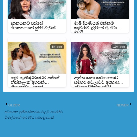
දශකයකට පස්සේ
මාෂි දියණියත් එක්කම
රිහානාගෙන් සුපිරි වැඩක්
කැමරාව ඉදිරියේ රූ රටා
මවයි
8h ago
10h ago
හැම කුණාටුවකටම පස්සේ
ඇත්ත කතා කරනකොට
නිස්කලංක අහසක්
සමහර වෙලාවට අපහාස
තියෙනවා- ගයාන්
අවලාද විඳින්න වෙයි –
ගුණවර්ධන
මහේෂිගෙන් සටහනක්
OLDER
NEWER
අධ්‍යාපන ප්‍රතිසංස්කරණ වලට එරෙහිව
විමල්ගෙන් අඛණ්ඩ සත්‍යග්‍රහයක්