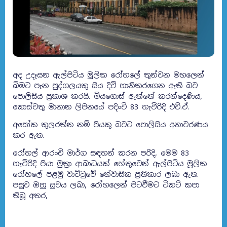
අද උදෑසන ඇල්පිටිය මූලික රෝහලේ තුන්වන මහලෙන්
බිමට පැන පුද්ගලයකු සිය දිවි හානිකරගෙන ඇති බව
පොලිසිය ප්‍රකාශ කරයි. මියගොස් ඇත්තේ කරන්දෙණිය,
කොස්වතු මානාන ලිපිනයේ පදිංචි 83 හැවිරිදි එච්.ඒ.
අසෝක කුලරත්න නම් පියකු බවට පොලිසිය අනාවරණය
කර ඇත.
රෝහල් ආරංචි මාර්ග සඳහන් කරන පරිදි, මෙම 83
හැවිරිදි පියා මුත්‍රා ආබාධයක් හේතුවෙන් ඇල්පිටිය මූලික
රෝහලේ පළමු වාට්ටුවේ නේවාසික ප්‍රතිකාර ලබා ඇත.
පසුව ඔහු සුවය ලබා, රෝහලෙන් පිටවීමට ටිකට් කපා
තිබූ අතර,