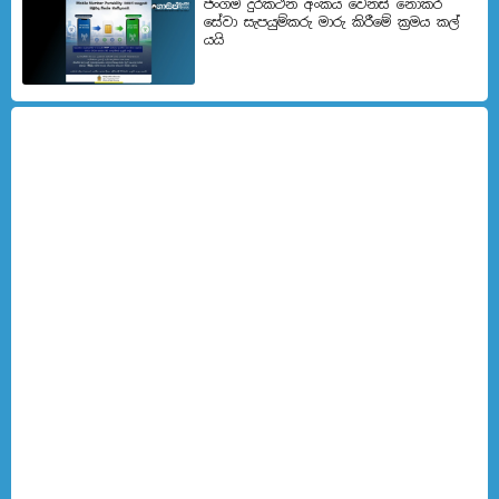
ජංගම දුරකථන අංකය වෙනස් නොකර
සේවා සැපයුම්කරු මාරු කිරීමේ ක්‍රමය කල්
යයි