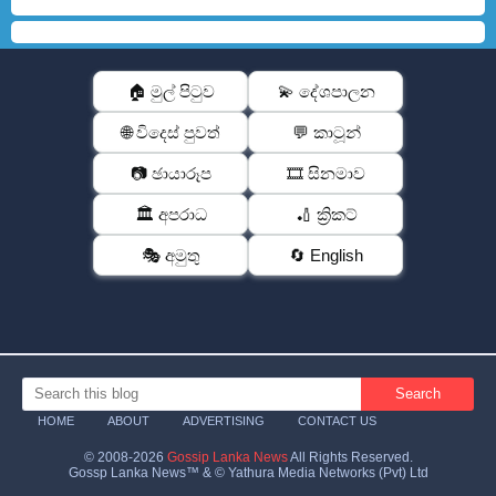
🏠 මුල් පිටුව
💫 දේශපාලන
🌐 විදෙස් පුවත්
💬 කාටූන්
📷 ඡායාරූප
🎞️ සිනමාව
🏛️ අපරාධ
🏏 ක්‍රිකට්
🎭 අමුතු
🔄 English
HOME
ABOUT
ADVERTISING
CONTACT US
© 2008-2026
Gossip Lanka News
All Rights Reserved.
Gossp Lanka News™ & © Yathura Media Networks (Pvt) Ltd