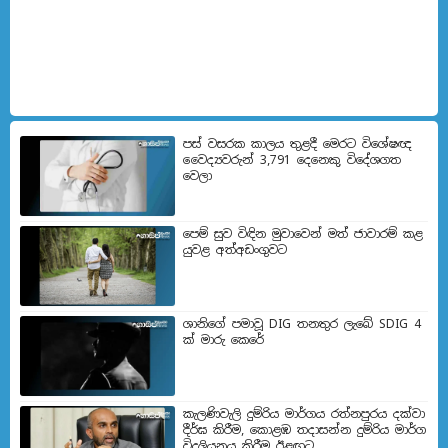
පස් වසරක කාලය තුළදී මෙරට විශේෂඥ
වෛද්‍යවරුන් 3,791 දෙනෙකු විදේශගත
වෙලා
පෙම් සුව විඳින මුවාවෙන් මත් ජාවාරම් කළ
යුවළ අත්අඩංගුවට
ශානිගේ පමාවූ DIG තනතුර ලැබේ SDIG 4
ක් මාරු කෙරේ
කැලණිවැලි දුම්රිය මාර්ගය රත්නපුරය දක්වා
දීර්ඝ කිරීම, කොළඹ තදාසන්න දුම්රිය මාර්ග
විදුලියනය කිරීම ඊළඟ​ට