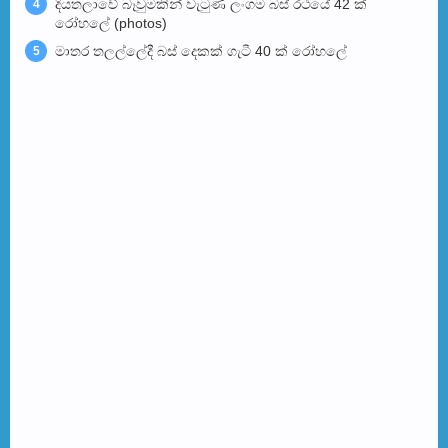
දියතලාවේ බෑවුමකින් වැටුණ ලංගම බස් රථයේ 42 ක්
4
රෝහලේ (photos)
මාතර තලල්ලේදී බස් දෙකක් ගැටී 40 ක් රෝහලේ
5