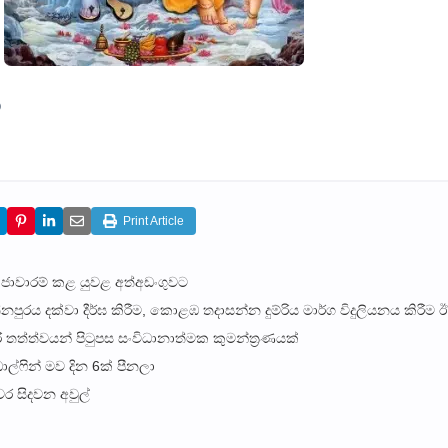
)
Print Article
් ජාවාරම් කළ යුවළ අත්අඩංගුවට
්නපුරය දක්වා දීර්ඝ කිරීම, කොළඹ තදාසන්න දුම්රිය මාර්ග විදුලියනය කිරීම
තත්ත්වයන් පිටුපස සංවිධානාත්මක කුමන්ත්‍රණයක්
ල්ෆින් මව දින 6ක් පීනලා
 සිදවන අවුල්