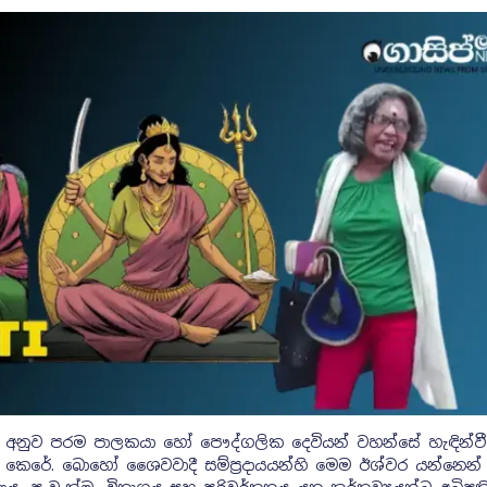
යයන්ට අනුව පරම පාලකයා හෝ පෞද්ගලික දෙවියන් වහන්සේ හැඳින්ව
කෙරේ. බොහෝ ශෛවවාදී සම්ප්‍රදායයන්හි මෙම ඊශ්වර යන්නෙන් ප්