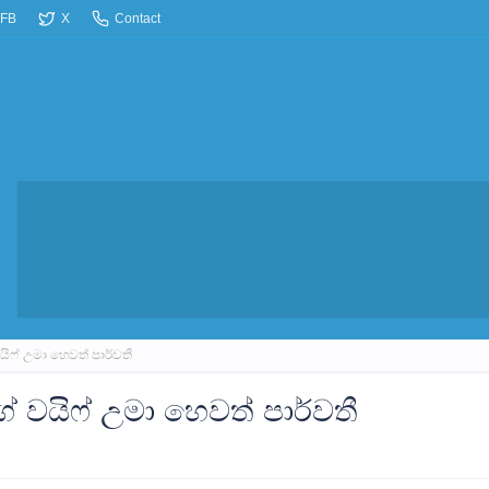
FB
X
Contact
ිෆ් උමා හෙවත් පාර්වතී
 වයිෆ් උමා හෙවත් පාර්වතී