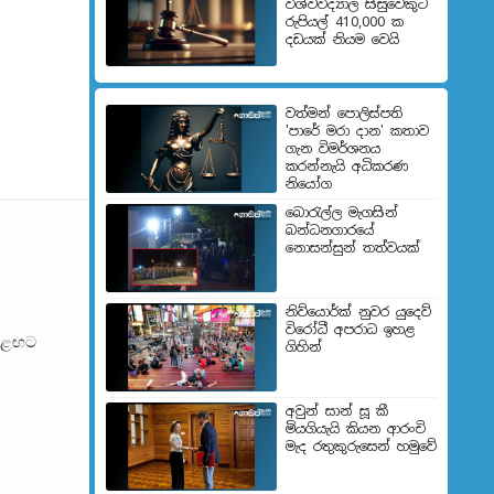
විශ්වවිද්‍යාල සිසුවෙකුට
රුපියල් 410,000 ක
දඩයක් නියම වෙයි
වත්මන් පොලිස්පති
'පාරේ මරා දාන' කතාව
ගැන විමර්ශනය
කරන්නැයි අධිකරණ
නියෝග
බොරැල්ල මැගසින්
බන්ධනගාරයේ
නොසන්සුන් තත්වයක්
නිව්යොර්ක් නුවර යුදෙව්
විරෝධී අපරාධ ඉහළ
 ඊළඟ​ට
ගිහින්
අවුන් සාන් සූ කී
මියගියැයි කියන ආරංචි
මැද රතුකුරුසෙන් හමුවේ