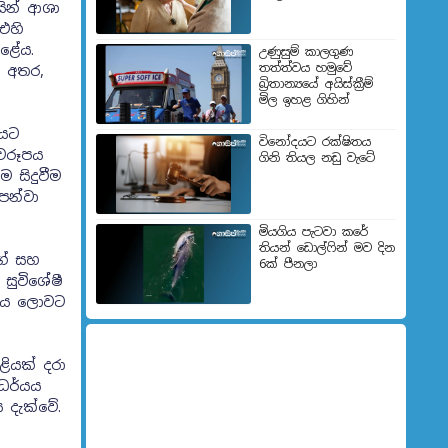
සින් ආශා
එහි
කළේය.
උණුසුම් කාලගුණ
තත්ත්වය හමුවේ
ූ අතර,
බ්‍රිතාන්‍යයේ අයිස්ක්‍රීම්
මිල ඉහළ ගිහින්
වයට
විනෝදයට රක්ෂිතය
්වරූපය
ගිනි තියල නඩු වැටේ
සිදුවීම
ෙන්වා
මියගිය පැටවා කරේ
තියන් ඩොල්ෆින් මව දින
ගේ සහ
6ක් පීනලා
සුවිශේෂී
ිමය ලොවට
ළියක් දරා
ෛර්යය
 දැක්වේ.