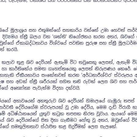
ණය, පැවැත්ම, විනාශය සහ පරිවර්තනය යන කර්තව්‍යයන්ට අධිපත
්තියේ මූලාශ්‍රය සහ එතුමන්ගේ සහකාරිය වන්නේ උමා හෙවත් පාර්
 දිව්‍යමය ස්ත්‍රී බලය වන 'ශක්ති' නියෝජනය කරන අතර, ශිවගේ
ඔවුන්ගේ ඒකාබද්ධතාවය විශ්වයේ පවතින පුරුෂ සහ ස්ත්‍රී මූලධර්
් කරයි.
ිමා කලාව තුළ ශිව දෙවියන් ඇතැම් විට තවුසෙකු ලෙසත්, ඇතැම් වි
ෂ හා කාර්තිකේය සමඟ ගෘහස්තයෙකු ලෙසත් නිරූපණය කෙරේ. 
නොහැකි ඒකීයභාවය සංකේතවත් කරන 'අර්ධනාරීශ්වර' ස්වරූපය 
ුෂ සහ අඩක් ස්ත්‍රී ශරීරයක් සහිත තනි රුවක් ලෙස ශිව සහ පාර්
න්ගේ අන්‍යෝන්‍ය පැවැත්ම විදහා දක්වයි.
දේවියගේ අභාවයෙන් අනතුරුව ශිව දෙවියන් හිමාලයේ ගැඹුරු තපස්
ාර්වතී දේවියගේම ස්වරූපයක් වූ උමා දේවිය, මෙම දැඩි විරාගී 
නීමේ අධිෂ්ඨානයෙන් යුතුව කටුක තපසක නිරත වූවාය. ඇයගේ මෙම
 ශිව දෙවියන්ගේ සිත දිනා ගැනීමට හේතු වූ අතර, ඔවුන්ගේ වි
ක්තීන්ගේ සමතුලිතතාව ස්ථාපිත කළ සිදුවීමක් ලෙස සැලකේ.