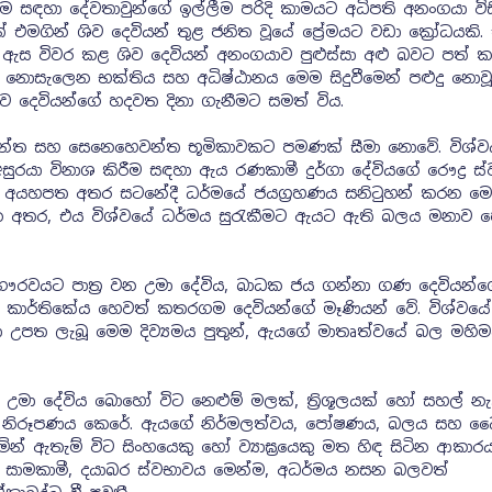
ීම සඳහා දේවතාවුන්ගේ ඉල්ලීම පරිදි කාමයට අධිපති අනංගයා වි
එමගින් ශිව දෙවියන් තුළ ජනිත වූයේ ප්‍රේමයට වඩා ක්‍රෝධයකි. 
ි ඇස විවර කළ ශිව දෙවියන් අනංගයාව පුළුස්සා අළු බවට පත් 
නොසැලෙන භක්තිය සහ අධිෂ්ඨානය මෙම සිදුවීමෙන් පළුදු නොව
 දෙවියන්ගේ හදවත දිනා ගැනීමට සමත් විය.
වන්ත සහ සෙනෙහෙවන්ත භූමිකාවකට පමණක් සීමා නොවේ. විශ්
සුරයා විනාශ කිරීම සඳහා ඇය රණකාමී දුර්ගා දේවියගේ රෞද්‍ර ස
යහපත අතර සටනේදී ධර්මයේ ජයග්‍රහණය සනිටුහන් කරන මෙම 
න අතර, එය විශ්වයේ ධර්මය සුරැකීමට ඇයට ඇති බලය මනාව ප
ෞරවයට පාත්‍ර වන උමා දේවිය, බාධක ජය ගන්නා ගණ දෙවියන්
කාර්තිකේය හෙවත් කතරගම දෙවියන්ගේ මෑණියන් වේ. විශ්වයේ 
හා උපත ලැබූ මෙම දිව්‍යමය පුතුන්, ඇයගේ මාතෘත්වයේ බල මහ
ුළ උමා දේවිය බොහෝ විට නෙළුම් මලක්, ත්‍රිශූලයක් හෝ සහල් නැ
ලෙස නිරූපණය කෙරේ. ඇයගේ නිර්මලත්වය, පෝෂණය, බලය සහ ධ
 ඇතැම් විට සිංහයෙකු හෝ ව්‍යාඝ්‍රයෙකු මත හිඳ සිටින ආකාරය
 සාමකාමී, දයාබර ස්වභාවය මෙන්ම, අධර්මය නසන බලවත්