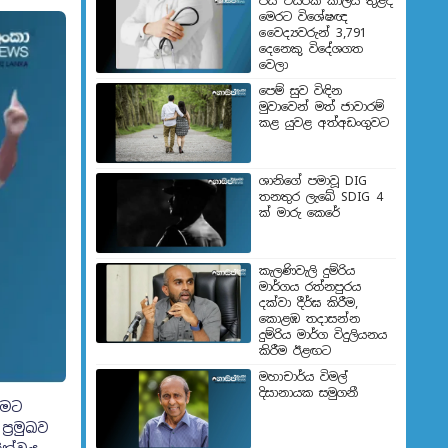
පස් වසරක කාලය තුළදී
මෙරට විශේෂඥ
වෛද්‍යවරුන් 3,791
දෙනෙකු විදේශගත
වෙලා
පෙම් සුව විඳින
මුවාවෙන් මත් ජාවාරම්
කළ යුවළ අත්අඩංගුවට
ශානිගේ පමාවූ DIG
තනතුර ලැබේ SDIG 4
ක් මාරු කෙරේ
කැලණිවැලි දුම්රිය
මාර්ගය රත්නපුරය
දක්වා දීර්ඝ කිරීම,
කොළඹ තදාසන්න
දුම්රිය මාර්ග විදුලියනය
කිරීම ඊළඟ​ට
මහාචාර්ය විමල්
දිසානායක සමුගනී
ීමට
‍රමුඛව