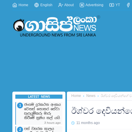
Home
English
About
Advertising
YT
Home
News
ඊශ්වර දෙවියන්ගේ වය
LATEST NEWS
ජංගම දුරකථන අංකය
1
ඊශ්වර දෙවියන්ගේ
වෙනස් නොකර සේවා
සැපයුම්කරු මාරු
කිරීමේ ක්‍රමය කල් යයි
11 months ago
3 hours ago
පස් වසරක කාලය
2