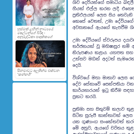
ශිව දෙවියන්ගේ සමාධිය බිඳල
හීයක් එල්ල කරන ලදී. එහෙත් 
ප්‍රතිඵලයක් ලෙස සිය තෙවැන
කෙසේ වෙතත්, උමා දේවියගේ 
අවසානයේ ඇයගේ කැපවීම ශිව
හුස්මක් ළඟින් නාට්‍යයේ
ෂෙල්ටන්ගේ බිරිඳ -
අනුරුද්ධිකා පාදුක්කගේ
උමා දේවියගේ ස්වරූපය දයා
තර්ජනයක් වූ මහිෂාසුර නම් අ
නිරූපණය කළාය. යහපත සහ අ
උත්සව මගින් අදටත් සැමරෙ
දෙයි.
සිනමාවට අලුතින්ම එක්වන
‘කන්නගී’
විශ්වයේ මහා මාතාව ලෙස ග
දේව සේනාවේ සෙන්පතියා වන 
කාර්යභාරයන් ඉටු කිරීම සඳ
ප්‍රකට කරයි.
ප්‍රතිමා සහ සිතුවම් කලාව ත
සිටින සුරූපී කාන්තාවක් 
යන ගුණාංග සංකේතවත් කරමින්
මේ අනුව, ඇයගේ චරිතය තුළ