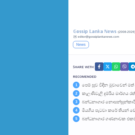
𝔾𝕠𝕤𝕤𝕚𝕡 𝕃𝕒𝕟𝕜𝕒 ℕ𝕖𝕨𝕤
:(2008-2026
✉️ editor@gossiplankanews.com
News
ꜱʜᴀʀᴇ ᴡɪᴛʜ:
ʀᴇᴄᴏᴍᴇɴᴅᴇᴅ
පෙම් සුව විඳින මුවාවෙන් මත
1
කැලණිවැලි දුම්රිය මාර්ගය රත
2
බන්ධනාගාර නොසන්සුන්කාරී 
3
මියගිය පැටවා කරේ තියන් ඩො
4
බන්ධනාගාර ගණනාවක එකවර
5