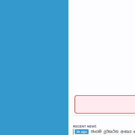
ʀᴇᴄᴇɴᴛ ɴᴇᴡꜱ
ජංගම දුරකථන අංකය වෙ
3h ago