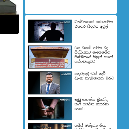
බන්ධනාගාර ගණනාවක
එකවර සිදවන අවුල්
ගිය වසරේ නවක වද
සිද්ධියකට නැගෙනහිර
මණ්ඩපයේ සිසුන් හයක්
අත්අඩංගුවට
යතුරුපැදි -බස් ගැටී
බැංකු කළමනාකරු මරුට
කුඩු ගහන්න ත්‍රීරෝද
කෑලි ගලවන හොරණ
හොරා
හෂීස් මත්ද්‍රව්‍ය නිසා