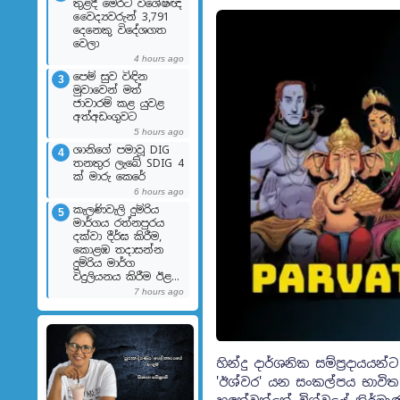
තුළදී මෙරට විශේෂඥ
වෛද්‍යවරුන් 3,791
දෙනෙකු විදේශගත
වෙලා
4 hours ago
පෙම් සුව විඳින
3
මුවාවෙන් මත්
ජාවාරම් කළ යුවළ
අත්අඩංගුවට
5 hours ago
ශානිගේ පමාවූ DIG
4
තනතුර ලැබේ SDIG 4
ක් මාරු කෙරේ
6 hours ago
කැලණිවැලි දුම්රිය
5
මාර්ගය රත්නපුරය
දක්වා දීර්ඝ කිරීම,
කොළඹ තදාසන්න
දුම්රිය මාර්ග
විදුලියනය කිරීම ඊළඟ​
ට
7 hours ago
හින්දු දාර්ශනික සම්ප්‍රදා
'ඊශ්වර' යන සංකල්පය භාවිත 