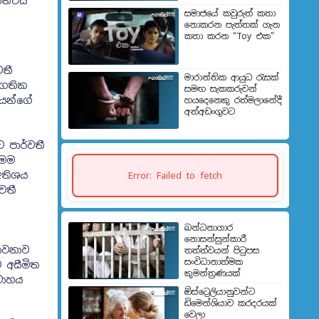
ිත්වය
සමාජයේ කවුරුත් කතා
නොකරන පැත්තක් ගැන
කතා කරන “Toy එක”
වතී
මාරාන්තික ආයුධ රැසක්
 ගතික
සමඟ සැකකරුවන්
මයන්ගේ
හයදෙනෙකු රත්මලානේදී
අත්අඩංගුවට
ට පාර්වතී
මෙම
අතිශය
Error: Failed to fetch
වතී
බන්ධනාගාර
නොසන්සුන්කාරී
භාවනාව
තත්ත්වයන් පිටුපස
සංවිධානාත්මක
 අසීමිත
කුමන්ත්‍රණයක්
වාහය
ඕස්ට්‍රෙලියානුවන්ට
ඩිමෙන්ශියාව කරදරයක්
වෙලා