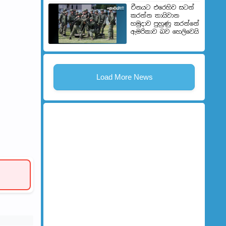
චීනයට එරෙහිව සටන්
කරන්න තායිවාන
හමුදාව පුහුණු කරන්නේ
ඇමරිකාව බව හෙලිවෙයි
Load More News