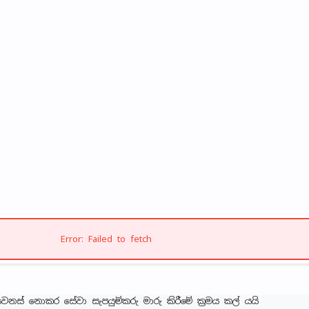
Error: Failed to fetch
නස් නොකර සේවා සැපයුම්කරු මාරු කිරීමේ ක්‍රමය කල් යයි