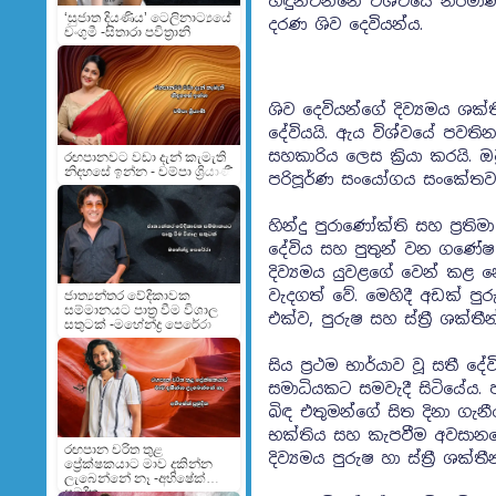
හඳුන්වන්නේ විශ්වයේ නිර්මා
‘සුජාත දියණිය’ ටෙලිනාට්‍යයේ
දරණ ශිව දෙවියන්ය.
චංගුමී -සිතාරා පවිත්‍රානි
ශිව දෙවියන්ගේ දිව්‍යමය ශක
දේවියයි. ඇය විශ්වයේ පවතින
සහකාරිය ලෙස ක්‍රියා කරයි. 
රඟපානවට වඩා දැන් කැමැති
නිදහසේ ඉන්න - චම්පා ශ්‍රියාණී
පරිපූර්ණ සංයෝගය සංකේතවත
හින්දු පුරාණෝක්ති සහ ප්‍රත
දේවිය සහ පුතුන් වන ගණේ
දිව්‍යමය යුවළගේ වෙන් කළ 
වැදගත් වේ. මෙහිදී අඩක් පුර
ජාත්‍යන්තර වේදිකාවක
සම්මානයට පාත්‍ර වීම විශාල
එක්ව, පුරුෂ සහ ස්ත්‍රී ශක්තී
සතුටක් -මහේන්ද්‍ර පෙරේරා
සිය ප්‍රථම භාර්යාව වූ සතී 
සමාධියකට සමවැදී සිටියේය. ප
බිඳ එතුමන්ගේ සිත දිනා ගැ
භක්තිය සහ කැපවීම අවසානයේ
රඟපාන චරිත තුළ
දිව්‍යමය පුරුෂ හා ස්ත්‍රී ශ
ප්‍රේක්ෂකයාට මාව දකින්න
ලැබෙන්නේ නෑ -අභිෂේක්
ප්‍රමුදිත