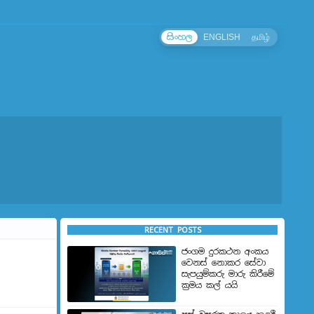
සිංහල
ENGLISH
தமிழ்
RECENT POSTS
ජංගම දුරකථන අංකය
වෙනස් නොකර සේවා
සැපයුම්කරු මාරු කිරීමේ
ක්‍රමය කල් යයි