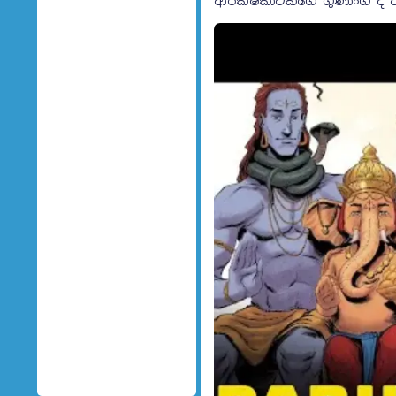
ආරක්ෂිකාවකගේ ගුණාංග ද ඒක