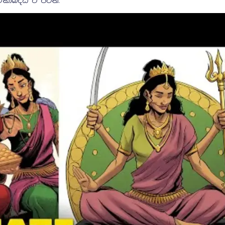
ාබද්ධ වී පවතී.