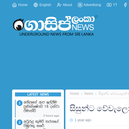
Home
English
About
Advertising
YT
Home
News
සිසුන්ට වේවැලෙන් 
LATEST NEWS
අකිලගේ ඇප ඉල්ලීම
1
සිසුන්ට වේවැලෙ
ප්‍රතික්ෂේපයි 18 දක්වා
රිමාන්ඩ්
3 hours ago
1 year ago
අවුරුදු කුමරි තරගයේ
2
පිඹුරකු කරේ