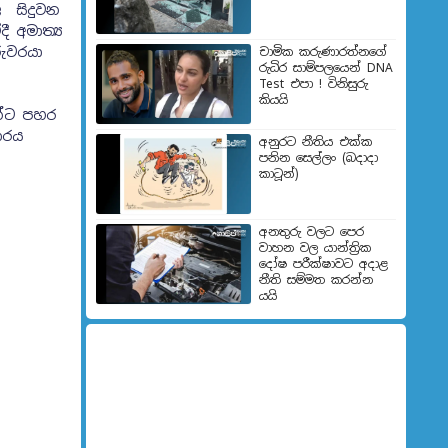
ල සිදුවන
ී අමාත්‍ය
රුවරයා
චාමික කරුණාරත්නගේ
රුධිර සාම්පලයෙන් DNA
Test එපා ! විනිසුරු
කියයි
න්ට පහර
ාරය
අනුරට නීතිය එක්ක
පනින සෙල්ලං (බදාදා
කාටූන්)
අනතුරු වලට පෙර
වාහන වල යාන්ත්‍රික
දෝෂ පරීක්ෂාවට අදාළ
නීති සම්මත කරන්න
යයි