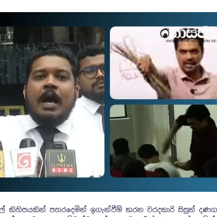
් කිහිපයකින් පහරදෙමින් ඉගැන්වීම් කරන වරදකාරි සිසුන් දණග