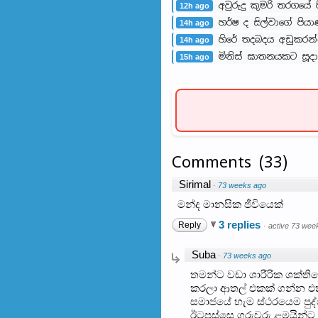
අවුරුදු කුමරි තරගයේ
12h ago
හර්ෂ ද සිල්වාගේ පි
14h ago
හිරේ තදබදය අඩුකරන්
14h ago
මිනිස් ඝාතනයකට සූදාන
15h ago
Comments
(
33
)
Sirimal
·
73 weeks ago
මන්ද මානසික ජීවියෙක්
3 replies
Reply
·
active 73 wee
Suba
·
73 weeks ago
තමන්ට වඩා ශාරීරික ශක්තිය
කරලා ආතල් එකක් ගන්න එක
සමාජයේ හැම ස්ථරයෙම පුද
ඊටපස්සෙ ගුරුවරු ළමයින්