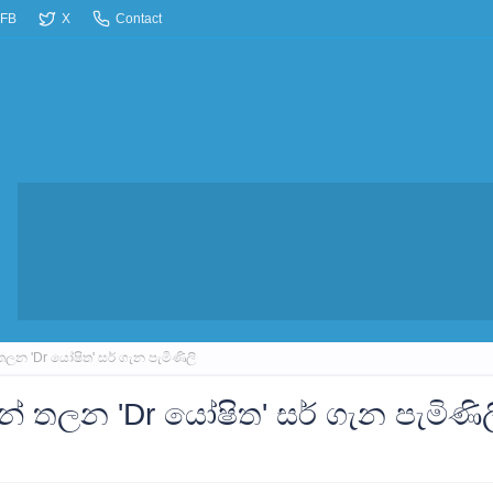
FB
X
Contact
තලන 'Dr යෝෂිත' සර් ගැන පැමිණිලි
න් තලන 'Dr යෝෂිත' සර් ගැන පැමිණිල