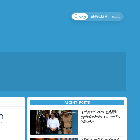
සිංහල
ENGLISH
தமிழ்
RECENT POSTS
අකිලගේ ඇප ඉල්ලීම
ි
ප්‍රතික්ෂේපයි 18 දක්වා
රිමාන්ඩ්