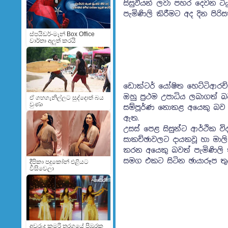
සිසුවියන් ලවා පහර දෙවන ට
පැමිණිලි කිරීමට අද දින පිරි
ස්පයිඩර්-මෑන් Box Office
වාර්තා අලුත් කරයි
ඩොක්ටර් යෝෂිත හෙට්ටිආරච්ච
ඔහු ප්‍රථම උපාධිය ලබාගත් බ
ඒ ගහගැනිල්ලට සුද්දොත් බය
වුණා
සම්පූර්ණ නොකළ අයෙකු බව එ
ඇත.
උසස් පෙළ සිසුන්ට ආර්ථික වි
සාකච්ඡාවලට දායකවූ හා මා
කරන අයෙකු බවත් පැමිණිලි
සමග එකට සිටින ඡායාරූප තුල
දීපිකා පදුකෝන් එළියට
විසිවෙලා
අවුරුදු කුමරි තරගයේ පිඹුරකු