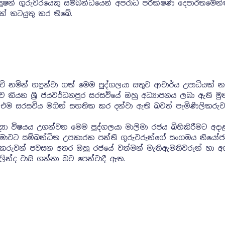
ියුෂන් ගුරුවරයෙකු සම්බන්ධයෙන් අපරාධ පරීක්ෂණ දෙපාර්තමේන
සක් කටයුතු කර තිබේ.
ි නමින් හඳුන්වා ගත් මෙම පුද්ගලයා සතුව ආචාර්ය උපාධියක් න
ව කියන ශ්‍රී ජයවර්ධනපුර සරසවියේ ඔහු අධ්‍යාපනය ලබා ඇති මුත
ම සරසවිය මගින් සහතික කර දන්වා ඇති බවත් පැමිණිලිකරුවන
ද්‍යා විෂයය උගන්වන මෙම පුද්ගලයා මාලිමා රජය බිහිකිරීමට අදාළ
ලිමාවට සම්බන්ධිත උපකාරක පන්ති ගුරුවරුන්ගේ සංගමය නියෝ
 කරුවන් පවසන අතර ඔහු රජයේ වත්මන් මැතිඇමතිවරුන් හා අග
ින්ද වාසි ගන්නා බව පෙන්වාදී ඇත.