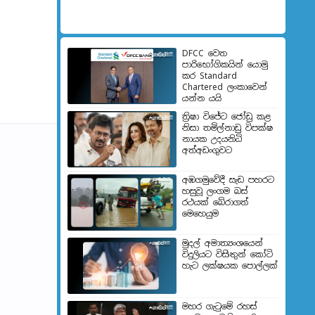
DFCC වෙත
පාරිභෝගිකයින් යොමු
කර Standard
Chartered ලංකාවෙන්
යන්න යයි
ත්‍රිෂා විජේට ජෝඩු කළ
නිසා තමිල්නාඩු විපක්ෂ
නායක උදයනිධි
අත්අ‍ඩංගුවට
අඹගමුවේදී සැඩ පහරට
හසුවූ ලංගම බස්
රථයක් බේරාගත්
මෙහෙයුම
මුදල් අමාත්‍යංශයෙන්
විදුලියට විසිතුන් කෝටි
හැට ලක්ෂයක පොල්ලක්
මහර ගැටුමේ රහස්