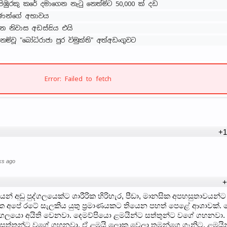
 පිඹුරකු කරේ දමාගෙන නැටු නෙත්මිට 50,000 ක් දඩ
යාණන්ගේ අභාවය
න නිවාස අඩස්සිය එයි
ම්වූ "බෝධිරාජා පුර විමුක්ති" අත්අඩංගුවට
Error: Failed to fetch
+1
ks ago
+
ෙන් අඩු පුද්ගලයෙක්ට ශාරීරික හිරිහැර, පීඩා, මානසික අපහසුතාවයන්ට
 අපේ රටේ සැලකිය යුතු ප්‍රමාණයකට තියෙන පහත් පෙළේ ආශාවක්.
්ගලයො අයිති වෙනවා. දෙමව්පියො ළමයින්ට සත්තුන්ට වගේ ගහනවා.
ට සත්තුන්ට වගේ ගහනවා. ඒ ළමයි ලොකු වෙලා තමන්ගෙ ගෑනිට, ළමයින