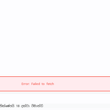
Error: Failed to fetch
තික්ෂේපයි 18 දක්වා රිමාන්ඩ්