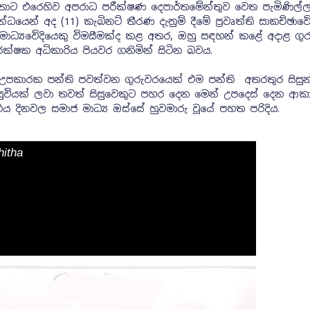
්තාට එරෙහිව අපරාධ පරීක්ෂණ දෙපාර්තමේන්තුව වෙත පැමිණිල්
ෙන් අද (11) කැබිනට් තීරණ දැනුම් දීමේ ප්‍රවෘත්ති සාකච්ඡාවේද
මාධ්‍යවේදියෙකු විමසීමක්ද කළ අතර, ඔහු සඳහන් කළේ අදාළ ගු
ක්ෂක අධිකාරිය පියවර ගනිමින් සිටින බවය.
 උපකාරක පන්ති පවත්වන ගුරුවරයෙක් එම පන්ති අතරතුර සිසු
ුවියක් ලවා තවත් සිසුවෙකුට පහර දෙන මෙන් උපදෙස් දෙන ආක
ිය දිනවල සමාජ මාධ්‍ය ඔස්සේ හුවමාරු වූයේ පහත පරිදිය.
hitha