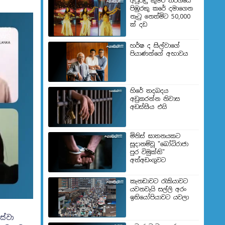
අවුරුදු කුමරි තරගයේ
පිඹුරකු කරේ දමාගෙන
නැටු නෙත්මිට 50,000
ක් දඩ
හර්ෂ ද සිල්වාගේ
පියාණන්ගේ අභාවය
හිරේ තදබදය
අඩුකරන්න නිවාස
අඩස්සිය එයි
මිනිස් ඝාතනයකට
සූදානම්වූ "බෝධිරාජා
පුර විමුක්ති"
අත්අඩංගුවට
කැනඩාවට රැකියාවට
යවනවැයි සල්ලි අරං
ඉතියෝපියාවට යවලා
ස්වා