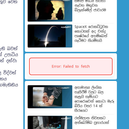
සමාජ මාධ්‍ය හරහා
්තුව වෙත
නැවත මතුවන
බ්ලැක්මේල් ජාවාරම
SpaceX රොකට්ටුවක
කොටසක් අද චන්ද්‍ර
පෘෂ්ඨයේ අහම්බෙන්
ගැටීමට නියමිතයි
ැති බවත්
් උපාධිය
් දන්වා
Error: Failed to fetch
 විද්වත්
ජනය
මැතිනිය‍
අසාමාන්‍ය ලිංගික
හැසිරීම් වලට බල
කළැයි සැමියාට
පොරොවෙන් කොටා මැරූ
බිරිය වසර 14 ක්
සිරගෙට
රත්මලාන නිවසකට
අත්බෝම්බ ප්‍රහාරයක්