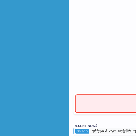
ʀᴇᴄᴇɴᴛ ɴᴇᴡꜱ
අකිලගේ ඇප ඉල්ලීම ප්‍ර
3h ago