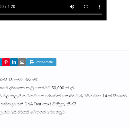
)
Print Article
පයි 18 දක්වා රිමාන්ඩ්
කු කරේ දමාගෙන නැටු නෙත්මිට 50,000 ක් දඩ
 වලට බල කළැයි සැමියාට පොරොවෙන් කොටා මැරූ බිරිය වසර 14 ක් සිරගෙට
ාම්පලයෙන් DNA Test එපා ! විනිසුරු කියයි
 ලංගම බස් රථයක් බේරාගත් මෙහෙයුම