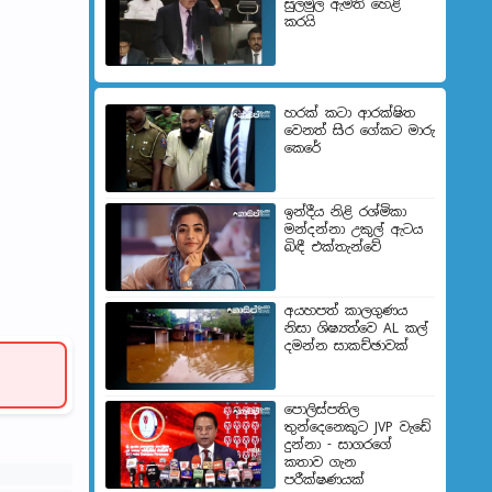
සුලමුල ඇමති හෙළි
කරයි
හරක් කටා ආරක්ෂිත
වෙනත් සිර ගේකට මාරු
කෙරේ
ඉන්දීය නිළි රශ්මිකා
මන්දන්නා උකුල් ඇටය
බිඳී එක්තැන්වේ
අයහපත් කාලගුණය
නිසා ශිෂ්‍යත්වෙ AL කල්
දමන්න සාකච්ඡාවක්
පොලිස්පතිල
තුන්දෙනෙකුට JVP වැඩේ
දුන්නා - සාගරගේ
කතාව ගැන
පරීක්ෂණයක්