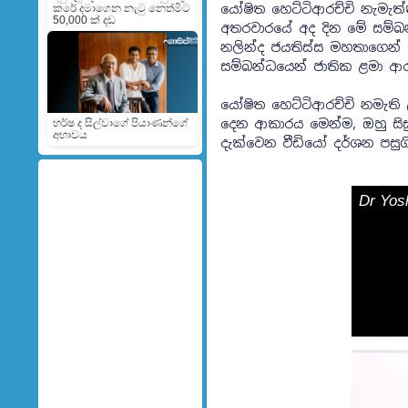
යෝෂිත හෙට්ටිආරච්චි නැමැත
කරේ දමාගෙන නැටු නෙත්මිට
50,000 ක් දඩ
අතරවාරයේ අද දින මේ සම්බන්ධය
නලින්ද ජයතිස්ස මහතාගෙන් 
සම්බන්ධයෙන් ජාතික ළමා ආර
යෝෂිත හෙට්ටිආරච්චි නමැති
දෙන ආකාරය මෙන්ම, ඔහු සිස
හර්ෂ ද සිල්වාගේ පියාණන්ගේ
අභාවය
දැක්වෙන වීඩියෝ දර්ශන පසුග
Dr Yos