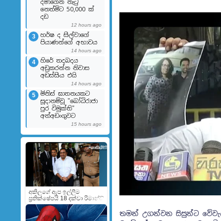
දමාගෙන නැටු
නෙත්මිට 50,000 ක්
දඩ
12 hours ago
හර්ෂ ද සිල්වාගේ
3
පියාණන්ගේ අභාවය
14 hours ago
හිරේ තදබදය
4
අඩුකරන්න නිවාස
අඩස්සිය එයි
14 hours ago
මිනිස් ඝාතනයකට
5
සූදානම්වූ "බෝධිරාජා
පුර විමුක්ති"
අත්අඩංගුවට
15 hours ago
අකිලගේ ඇප ඉල්ලීම
ප්‍රතික්ෂේපයි 18 දක්වා රිමාන්ඩ්
තමන් උගන්වන සිසුන්ට වේවැල