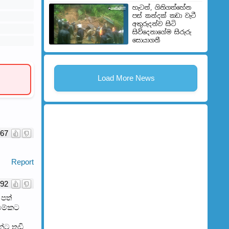
හැටන්, ගිනිගත්හේන
පස් කන්දක් කඩා වැටී
අතුරුදන්ව සිටි
සිව්දෙනාගේම සිරුරු
සොයාගනී
Load More News
67
Report
92
 පත්
 මේකට
්ට තඩි