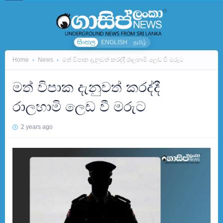
සිංහල
ENGLISH
தமிழ்
Home
News
මත් විපාක දැනුවත් කරද්දී රාලහාමි ලෙඩ වී මරුට
මත් විපාක දැනුවත් කරද්දී
රාලහාමි ලෙඩ වී මරුට
2 years ago