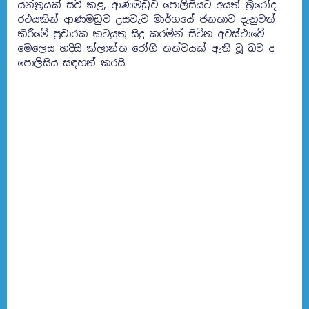
යන්ත්‍රයක් සවි කළ, ආණමඩුව පොලිසියට අයත් ත්‍රිරෝද
රථයකින් ආණමඩුව උසවැව මාර්ගයේ ජනතාව දැනුවත්
කිරීමේ ප්‍රචාරක කටයුතු සිදු කරමින් සිටින අවස්ථාවේ
මෙලෙස හදිසි ක්ලාන්ත රෝගී තත්වයක් ඇති වූ බව ද
පොලිසිය සඳහන් කරයි.