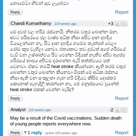
නොවේවා නිවන් සුව ලැබේවා
Report
Reply
Chandi Kumarihamy
+3
·
119 weeks ago
මේ දවස් වල හරීම රස්නෙයි. නිතරම වතුර බොන්න ඕන.
අවට පරිසරයෙ ජල වාෂ්ප අධික නිසා අපිට දාන දහදිය
වියලෙන්නෙ නෑ. පිට දාන දහදිය හමේම තැන්පත් වෙලා
රෝම කූප වැහිලා යනවා. එතකොට තව දුරටත් අපේ ශරීරයේ
වැඩි වන උෂ්ණත්වය පිට වෙන්න විදියක් නැතිව අපිට අපේම
ශරීරයේ තාපය අපිටම දරාගන්න බැරි තත්ත්වයට පත්
වෙනවා. ඒකට තමයි heat stroke කියන්නෙ. ඇති තරම් වතුර
බොන්න වතුර බොන්න කියනවා මිසක් මේ අධික රස්නය
නිසා ඇති වන සංකූලතා ගැන හරි විදියට කිසිම දොස්තර
කෙනෙක් පැහැදිලි කරන්නෙ නෑ. මේ මනුස්සයාට වුනේත්
heat stroke එකක් වෙන්න බැරිද?
Report
Reply
Analyst
-2
·
119 weeks ago
May be a result of the Covid vaccinations. Sudden death
of young people reports everywhere now.
1 reply
Report
Reply
·
active 118 weeks ago