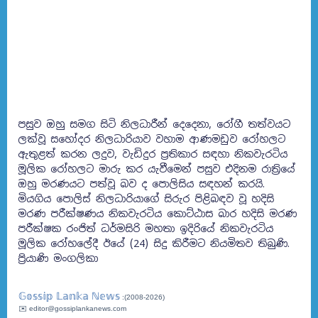
පසුව ඔහු සමග සිටි නිලධාරීන් දෙදෙනා, රෝගී තත්වයට
ලක්වූ සහෝදර නිලධාරියාව වහාම ආණමඩුව රෝහලට
ඇතුළත් කරන ලදුව, වැඩිදුර ප්‍රතිකාර සඳහා නිකවැරටිය
මූලික රෝහලට මාරු කර යැවීමෙන් පසුව එදිනම රාත්‍රියේ
ඔහු මරණයට පත්වූ බව ද පොලිසිය සඳහන් කරයි.
මියගිය පොලිස් නිලධාරියාගේ සිරුර පිළිබඳව වූ හදිසි
මරණ පරීක්ෂණය නිකවැරටිය කොට්ඨාස බාර හදිසි මරණ
පරීක්ෂක රංජිත් ධර්මසිරි මහතා ඉදිරියේ නිකවැරටිය
මූලික රෝහලේදී ඊයේ (24) සිදු කිරීමට නියමිතව තිබුණි.
ප්‍රියාණි මංගලිකා
𝔾𝕠𝕤𝕤𝕚𝕡 𝕃𝕒𝕟𝕜𝕒 ℕ𝕖𝕨𝕤
:(2008-2026)
✉️ editor@gossiplankanews.com