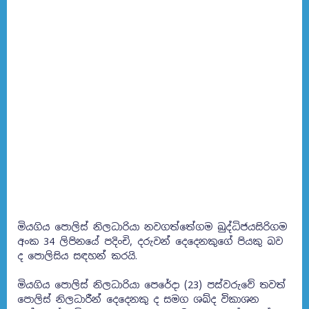
මියගිය පොලිස් නිලධාරියා නවගත්තේගම බුද්ධිජයසිරිගම
අංක 34 ලිපිනයේ පදිංචි, දරුවන් දෙදෙනකුගේ පියකු බව
ද පොලිසිය සඳහන් කරයි.
මියගිය පොලිස් නිලධාරියා පෙරේදා (23) පස්වරුවේ තවත්
පොලිස් නිලධාරීන් දෙදෙනකු ද සමග ශබ්ද විකාශන