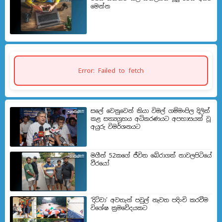
මෙන්න
Error: Failed to fetch
සලේ වෙනුවෙන් කියා විමල් ගම්මංපිල දිලිත්
කළ සත්‍යග්‍රහය අධිකරණයට අපහාසයක් වූ
අයුරු විමර්ශනයට
මගීන් 52කගේ ජීවිත බේරා­ගත් නාව­ල­පි­ටියේ
වීරයෝ
‘දිට්වා’ අවතැන් පවුල් නැවත පදිංචි කරවීම
විශේෂ ක්‍රමවේදයකට