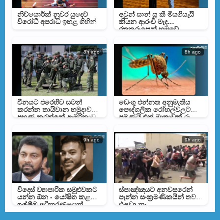
නිව්යොර්ක් නුවර යුදෙව්
අවුන් සාන් සූ කී මියගියැයි
විරෝධී අපරාධ ඉහළ ගිහින්
කියන ආරංචි මැද
රතුකුරුසෙන් හමුවේ
8h ago
8h ago
චීනයට එරෙහිව සටන්
ඩෙංගු එන්නත අනුමැතිය
කරන්න තායිවාන හමුදාව
පෞද්ගලික රෝහල්වලට
පුහුණු කරන්නේ ඇමරිකාව
පමණයි එක් මාත්‍රාවක් රු.
බව හෙලිවෙයි
30,000 ක්
9h ago
9h ago
විදෙස් ව්‍යාපාරික සමුළුවකට
ස්පාඤ්ඤයට අනවසරෙන්
යන්න ඕන - යෝෂිත කළ
පැන්න සංක්‍රමණිකයින් තවම
ඉල්ලීම අධිකරණයෙන්
එළවා නෑ
ඉවතට