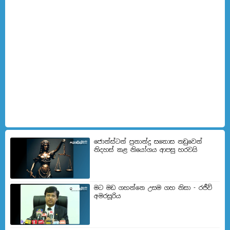
ජොන්ස්ටන් ප්‍රනාන්දු සතොස නඩුවෙන්
නිදහස් කළ නියෝගය ආපසු හරවයි
මට මඩ ගහන්නෙ උසම ගහ නිසා - රජීව්
අමරසූරිය