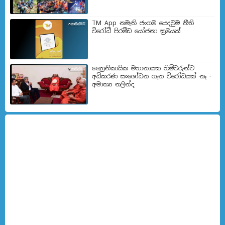
TM App නමැති ජංගම යෙදවුම නීති
විරෝධී පිරමීඩ යෝජනා ක්‍රමයක්
ත්‍රෛනිකායික මහානායක හිමිවරුන්ට
අධිකරණ සංශෝධන ගැන විරෝධයක් නෑ -
අමාත්‍ය නලින්ද