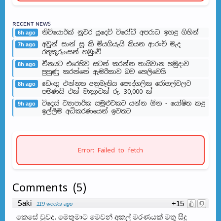
ʀᴇᴄᴇɴᴛ ɴᴇᴡꜱ
නිව්යොර්ක් නුවර යුදෙව් විරෝධී අපරාධ ඉහළ ගිහින්
6h ago
අවුන් සාන් සූ කී මියගියැයි කියන ආරංචි මැද
7h ago
රතුකුරුසෙන් හමුවේ
චීනයට එරෙහිව සටන් කරන්න තායිවාන හමුදාව
8h ago
පුහුණු කරන්නේ ඇමරිකාව බව හෙලිවෙයි
ඩෙංගු එන්නත අනුමැතිය පෞද්ගලික රෝහල්වලට
8h ago
පමණයි එක් මාත්‍රාවක් රු. 30,000 ක්
විදෙස් ව්‍යාපාරික සමුළුවකට යන්න ඕන - යෝෂිත කළ
9h ago
ඉල්ලීම අධිකරණයෙන් ඉවතට
Error: Failed to fetch
Comments
(
5
)
Saki
+15
·
119 weeks ago
කෙසේ වුවද. මෙතුමාට මෙවන් අකල් මරණයක් මතු සිදු