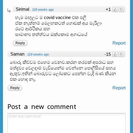
Sirimal
+1
·
118 weeks ago
හැම මඟුලට ම covid vaccine එක පලි
ඒක නැත්නම් මෙලහකටත් ගොඩක් අය මැරිලා
රටේ ආර්ථිකය සහ
සාමාන්‍ය තත්ත්වය ඔක්කොම අගාධයේ
Report
Reply
Saman
-15
·
119 weeks ago
බොරු කිව්වම එහෙම වෙනව.කරන තරමක් අපරාධ සහ
මත්ද්‍රව්‍ය වෙලදාම් වැඩියෙන්ම වෙන්නෙ පොලිසියේ සහය
ඇතුව.ඉතින් බොරුවට ලෝකෙට පෙන්න වැදි බණ කියන
එක හොද නෑ.
Report
Reply
Post a new comment