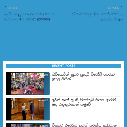
OLDER
NEWER
අද සිට ගාලුමුවදොරට එක්වූ නවතම
දමිතාගේ නඩුව දිගට ගෙනියන්න බෑ
හෝටලය ITC රත්නදීප (photos)
උසාවිය කියලා
RECENT POSTS
නිව්යොර්ක් නුවර යුදෙව් විරෝධී අපරාධ
ඉහළ ගිහින්
අවුන් සාන් සූ කී මියගියැයි කියන ආරංචි
මැද රතුකුරුසෙන් හමුවේ
චීනයට එරෙහිව සටන් කරන්න තායිවාන