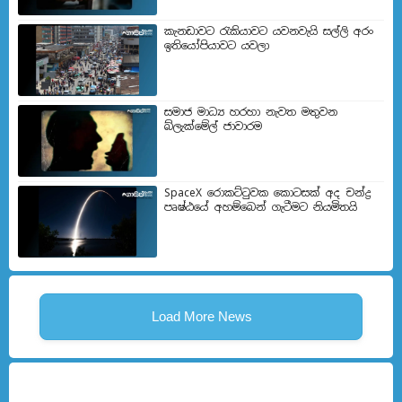
කැනඩාවට රැකියාවට යවනවැයි සල්ලි අරං
ඉතියෝපියාවට යවලා
සමාජ මාධ්‍ය හරහා නැවත මතුවන
බ්ලැක්මේල් ජාවාරම
SpaceX රොකට්ටුවක කොටසක් අද චන්ද්‍ර
පෘෂ්ඨයේ අහම්බෙන් ගැටීමට නියමිතයි
Load More News