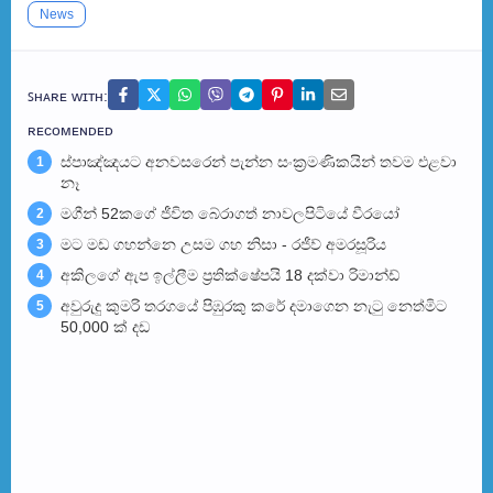
News
ꜱʜᴀʀᴇ ᴡɪᴛʜ:
ʀᴇᴄᴏᴍᴇɴᴅᴇᴅ
ස්පාඤ්ඤයට අනවසරෙන් පැන්න සංක්‍රමණිකයින් තවම එළවා
1
නෑ
මගීන් 52කගේ ජීවිත බේරා­ගත් නාව­ල­පි­ටියේ වීරයෝ
2
මට මඩ ගහන්නෙ උසම ගහ නිසා - රජීව් අමරසූරිය
3
අකිලගේ ඇප ඉල්ලීම ප්‍රතික්ෂේපයි 18 දක්වා රිමාන්ඩ්
4
අවුරුදු කුමරි තරගයේ පිඹුරකු කරේ දමාගෙන නැටු නෙත්මිට
5
50,000 ක් දඩ