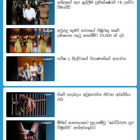
අකිලගේ ඇප ඉල්ලීම ප්‍රතික්ෂේපයි 18 දක්වා
රිමාන්ඩ්
අවුරුදු කුමරි තරගයේ පිඹුරකු කරේ
දමාගෙන නැටු නෙත්මිට 50,000 ක් දඩ
හර්ෂ ද සිල්වාගේ පියාණන්ගේ අභාවය
හිරේ තදබදය අඩුකරන්න නිවාස අඩස්සිය
එයි
මිනිස් ඝාතනයකට සූදානම්වූ "බෝධිරාජා පුර
විමුක්ති" අත්අඩංගුවට