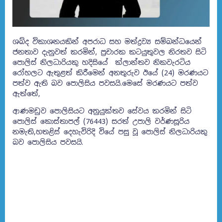
ශබ්ද විකාශනයකින් අපරාධ සහ මත්ද්‍රව්‍ය සම්බන්ධයෙන්
ජනතාව දැනුවත් කරමින්, ප්‍රචාරක කටයුතුවල නිරතව සිටි
පොලිස් නිලධාරියකු හදිසියේ ක්ලාන්තව නිකවැරටිය
රෝහලට ඇතුළත් කිරීමෙන් අනතුරුව ඊයේ (24) මරණයට
පත්ව ඇති බව පොලිසිය පවසයි.මෙසේ මරණයට පත්ව
ඇත්තේ,
ආණමඩුව පොලිසියට අනුයුක්තව සේවය කරමින් සිටි
පොලිස් කොස්තාපල් (76443) සරත් උපාලි වර්ණසූරිය
නමැති,හතළිස් දෙහැවිරිදි වියේ පසු වූ පොලිස් නිලධාරියකු
බව පොලිසිය පවසයි.