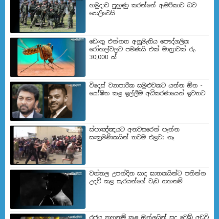
හමුදාව පුහුණු කරන්නේ ඇමරිකාව බව
හෙලිවෙයි
ඩෙංගු එන්නත අනුමැතිය පෞද්ගලික
රෝහල්වලට පමණයි එක් මාත්‍රාවක් රු.
30,000 ක්
විදෙස් ව්‍යාපාරික සමුළුවකට යන්න ඕන -
යෝෂිත කළ ඉල්ලීම අධිකරණයෙන් ඉවතට
ස්පාඤ්ඤයට අනවසරෙන් පැන්න
සංක්‍රමණිකයින් තවම එළවා නෑ
වත්තල උපන්දින සාද ඝාතකයින්ට පනින්න
උදව් කළ සැරයන්ගේ වැඩ තහනම්
රජය තහනම් කළ ඔන්ලයින් සූදු වෙබ් අඩවි