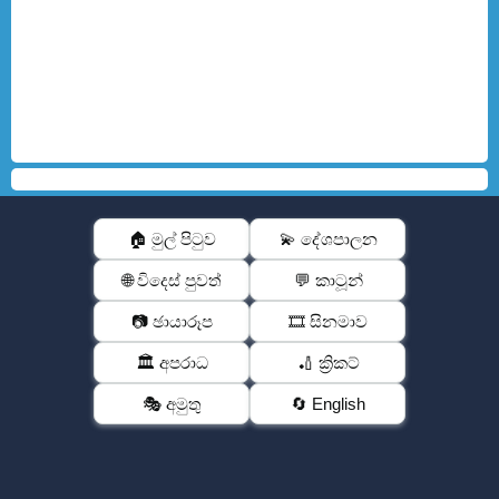
🏠 මුල් පිටුව
💫 දේශපාලන
🌐 විදෙස් පුවත්
💬 කාටූන්
📷 ඡායාරූප
🎞️ සිනමාව
🏛️ අපරාධ
🏏 ක්‍රිකට්
🎭 අමුතු
🔄 English