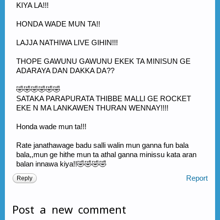
KIYA LA!!!
HONDA WADE MUN TA!!
LAJJA NATHIWA LIVE GIHIN!!!
THOPE GAWUNU GAWUNU EKEK TA MINISUN GE
ADARAYA DAN DAKKA DA??
🤣🤣🤣🤣🤣🤣
SATAKA PARAPURATA THIBBE MALLI GE ROCKET
EKE N MA LANKAWEN THURAN WENNAY!!!!
Honda wade mun ta!!!
Rate janathawage badu salli walin mun ganna fun bala
bala,,mun ge hithe mun ta athal ganna minissu kata aran
balan innawa kiya!!🤣🤣🤣🤣
Report
Reply
Post a new comment