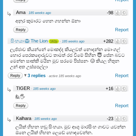
Ama
-98
·
185 weeks ago
අනුර කුමාරට හෙන ගහන්න ඕනා
Report
Reply
සිංහයා 🦁 The Lion
+282
162p
·
185 weeks ago
ලැජ්ජාව කියන්නේ මොකද්ද කියලවත් නොදන්න මොංගල්
හොර පෙරකදොරුවට තාමත් රජ වීමේ සිහින 😇 පේන බවට
මෙන්න සාක්කි මයින මූව සරමෙ පිස්සනං 🥴 කියල හිතුන
උන් අත උස්සපල්ලා
3 replies
Report
Reply
·
active 185 weeks ago
TIGER
+16
·
185 weeks ago
🙋🖐️
Report
Reply
Kalhara
-23
·
185 weeks ago
ලයික් හිඟන හඩු සිංහයා. මූව ආශු මාරසිංහ ගාවට යවන්න
ඕනෙ ලයික් හිඟන ලෙඩේ හොඳවෙන්න.