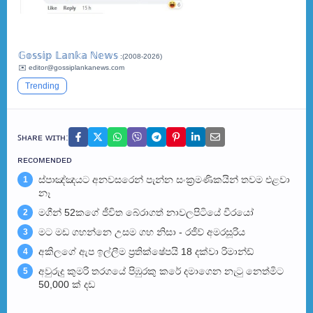
𝔾𝕠𝕤𝕤𝕚𝕡 𝕃𝕒𝕟𝕜𝕒 ℕ𝕖𝕨𝕤
:(2008-2026)
✉️ editor@gossiplankanews.com
Trending
ꜱʜᴀʀᴇ ᴡɪᴛʜ:
ʀᴇᴄᴏᴍᴇɴᴅᴇᴅ
ස්පාඤ්ඤයට අනවසරෙන් පැන්න සංක්‍රමණිකයින් තවම එළවා
1
නෑ
මගීන් 52කගේ ජීවිත බේරා­ගත් නාව­ල­පි­ටියේ වීරයෝ
2
මට මඩ ගහන්නෙ උසම ගහ නිසා - රජීව් අමරසූරිය
3
අකිලගේ ඇප ඉල්ලීම ප්‍රතික්ෂේපයි 18 දක්වා රිමාන්ඩ්
4
අවුරුදු කුමරි තරගයේ පිඹුරකු කරේ දමාගෙන නැටු නෙත්මිට
5
50,000 ක් දඩ