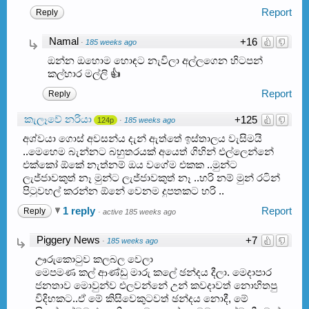
Report
Reply
Namal
+16
·
185 weeks ago
ඔන්න ඔහොම හොඳට නැවිලා අල්ලගෙන හිටපන්
කල්හාර මල්ලි 👍
Report
Reply
කැලෑවේ නරියා
+125
124p
·
185 weeks ago
අශ්වයා ගොස් අවසන්ය දැන් ඇත්තේ ඉස්තාලය වැසිමයි
..මෙහෙම බැන්නට බහුතරයක් අයෙත් ගිහින් එල්ලෙන්නේ
එක්කෝ ඕකේ නැත්නම් ඔය වගේම එකක ..මුන්ට
ලැජ්ජාවකුත් නෑ මුන්ට ලැජ්ජාවකුත් නෑ ..හරි නම් මුන් රටින්
පිටුවහල් කරන්න ඕනේ වෙනම දුපතකට හරි ..
1 reply
Report
Reply
·
active 185 weeks ago
Piggery News
+7
·
185 weeks ago
ඌරුකොටුව කලබල වෙලා
මෙපමණ කල් ආණ්ඩු මාරු කලේ ඡන්දය දීලා. මෙදාපාර
ජනතාව මොවුන්ව එලවන්නේ උන් කවදාවත් නොහිතපු
විදිහකට..ඒ මේ කිසිවෙකුටවත් ඡන්දය නොදී, මේ