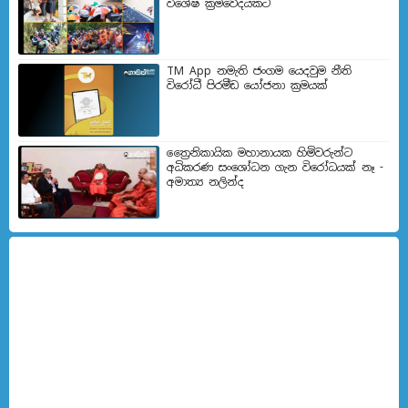
විශේෂ ක්‍රමවේදයකට
TM App නමැති ජංගම යෙදවුම නීති
විරෝධී පිරමීඩ යෝජනා ක්‍රමයක්
ත්‍රෛනිකායික මහානායක හිමිවරුන්ට
අධිකරණ සංශෝධන ගැන විරෝධයක් නෑ -
අමාත්‍ය නලින්ද