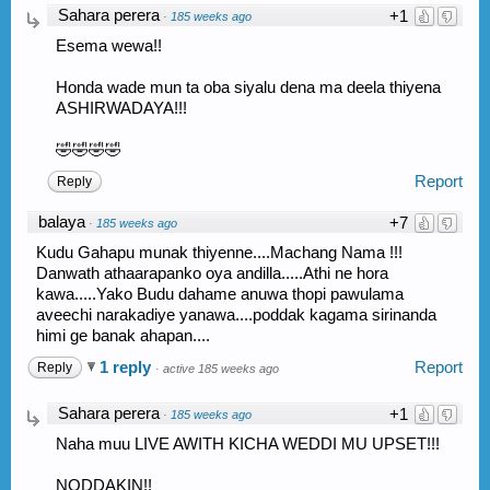
Sahara perera
+1
·
185 weeks ago
Esema wewa!!
Honda wade mun ta oba siyalu dena ma deela thiyena
ASHIRWADAYA!!!
🤣🤣🤣🤣
Report
Reply
balaya
+7
·
185 weeks ago
Kudu Gahapu munak thiyenne....Machang Nama !!!
Danwath athaarapanko oya andilla.....Athi ne hora
kawa.....Yako Budu dahame anuwa thopi pawulama
aveechi narakadiye yanawa....poddak kagama sirinanda
himi ge banak ahapan....
1 reply
Report
Reply
·
active 185 weeks ago
Sahara perera
+1
·
185 weeks ago
Naha muu LIVE AWITH KICHA WEDDI MU UPSET!!!
NODDAKIN!!