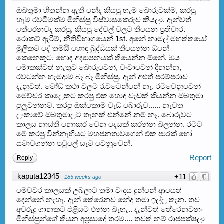
ඔබතුමා හිතන්න ඇති නේද කියපු හැම බොරුවක්ම, කරපු
හැම රවටීමක්ම මිනිස්සු විස්වාසකෙරුව කියලා. දැන්වත්
තේරෙනවද කරපු, කියපු දේවල් වලට තියෙන ප්‍රතිචාර.
රොකට් ඇරීම්, නීතිවිභාගයෙන් 1st. අනේ නාමල් මහත්තයෝ
මුලිකම දේ තමයි හොඳ බුද්ධියක් තියෙන්න ඕනේ
කෙනෙකුට. හොඳ අද්‍යාපනයක්‌ තියෙන්න ඕනේ. ඔය
මොකක්වත් නැතුව බොරුවෙන්, වංචාවෙන් දිනන්න,
රවටන්න හැමදාම බෑ බෑ මිනිස්සු. දැන් අළුත් පරම්පරාව
දැනුවත්. මෝඩ කථා වලට රැවටෙන්නේ නෑ. රටවෙනුවෙන්
මෙච්චර කාලෙකට කරපු එක හොඳ වැඩක් කියන්න ඔබතුමා
පුලුවන්නම්. කරපු ඔක්කොම වැඩ බොරුව...... නැවත
ලංකාවේ ඔබතුමාලට තැනක් එන්නේ නම් නෑ. බොරුවට
කාලය නාස්ති නොකර වෙන දෙයක් කරන්න බලන්න. රටට
මේ කරපු වින්නැහියට මහජනතාවගෙන් එක පාරක් හෝ
සමාවගන්න පවුලේ සෑම වෙනුවෙන්.
Report
Reply
kaputa12345
+11
·
185 weeks ago
මෙච්චර කාලයක් උබලාට තමා චංදය දුන්නේ ආයෙත්
දෙන්නේ නැහැ. දැන් තේරෙනව නේද තමා ඉල්ල තැන. තව
අවරුදු ගානකට එළියට එන්න බැහැ.. දැන්වත් ත‌ේරෙනවනං
මිනිස්සුන්ගේ තියන අප්‍රසාද‌ේ තරම.... තවත් නම් රාජපක්ෂලා