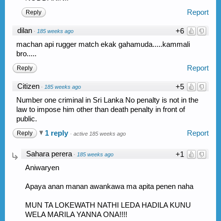
Report
Reply
dilan
+6
·
185 weeks ago
machan api rugger match ekak gahamuda.....kammali
bro.....
Report
Reply
Citizen
+5
·
185 weeks ago
Number one criminal in Sri Lanka No penalty is not in the
law to impose him other than death penalty in front of
public.
1 reply
Report
Reply
·
active 185 weeks ago
Sahara perera
+1
·
185 weeks ago
Aniwaryen
Apaya anan manan awankawa ma apita penen naha
MUN TA LOKEWATH NATHI LEDA HADILA KUNU
WELA MARILA YANNA ONA!!!!