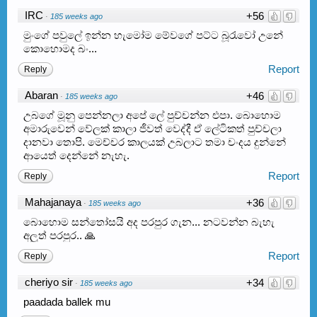
IRC
+56
·
185 weeks ago
මුංගේ පවුලේ ඉන්න හැමෝම මේවගේ පට්ට බූරැවෝ උනේ
කොහොමද බං...
Report
Reply
Abaran
+46
·
185 weeks ago
උබගේ මූනු පෙන්නලා අපේ ලේ පුච්චන්න එපා. බොහොම
අමාරුවෙන් වේලක් කාලා ජීවත් වෙද්දී ඒ ලේටිකත් පුච්චලා
දානවා තොපි. මෙච්චර කාලයක් උබලාට තමා චංදය දුන්නේ
ආයෙත් දෙන්නේ නැහැ.
Report
Reply
Mahajanaya
+36
·
185 weeks ago
බොහොම සන්තෝසයි අද පරපුර ගැන... නටවන්න බැහැ
අලුත් පරපුර.. 🙏
Report
Reply
cheriyo sir
+34
·
185 weeks ago
paadada ballek mu