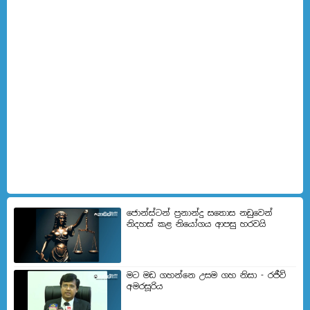
ජොන්ස්ටන් ප්‍රනාන්දු සතොස නඩුවෙන්
නිදහස් කළ නියෝගය ආපසු හරවයි
මට මඩ ගහන්නෙ උසම ගහ නිසා - රජීව්
අමරසූරිය