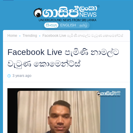
සිංහල
ENGLISH
தமிழ்
Home
Trending
Facebook Live පැමිණි නාමල්ට වැටුණ කොමෙන්ට්ස්
Facebook Live පැමිණි නාමල්ට
වැටුණ කොමෙන්ට්ස්
3 years ago