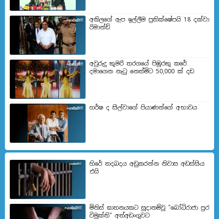
අකිලගේ ඇප ඉල්ලීම ප්‍රතික්ෂේපයි 18 දක්වා
රිමාන්ඩ්
අවුරුදු කුමරි තරගයේ පිඹුරකු කරේ
දමාගෙන නැටු නෙත්මිට 50,000 ක් දඩ
හර්ෂ ද සිල්වාගේ පියාණන්ගේ අභාවය
හිරේ තදබදය අඩුකරන්න නිවාස අඩස්සිය
එයි
මිනිස් ඝාතනයකට සූදානම්වූ "බෝධිරාජා පුර
විමුක්ති" අත්අඩංගුවට