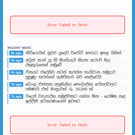
Error: Failed to fetch
ʀᴇᴄᴇɴᴛ ɴᴇᴡꜱ
නිව්යොර්ක් නුවර යුදෙව් විරෝධී අපරාධ ඉහළ ගිහින්
5h ago
අවුන් සාන් සූ කී මියගියැයි කියන ආරංචි මැද
5h ago
රතුකුරුසෙන් හමුවේ
චීනයට එරෙහිව සටන් කරන්න තායිවාන හමුදාව
6h ago
පුහුණු කරන්නේ ඇමරිකාව බව හෙලිවෙයි
ඩෙංගු එන්නත අනුමැතිය පෞද්ගලික රෝහල්වලට
7h ago
පමණයි එක් මාත්‍රාවක් රු. 30,000 ක්
විදෙස් ව්‍යාපාරික සමුළුවකට යන්න ඕන - යෝෂිත කළ
7h ago
ඉල්ලීම අධිකරණයෙන් ඉවතට
Error: Failed to fetch