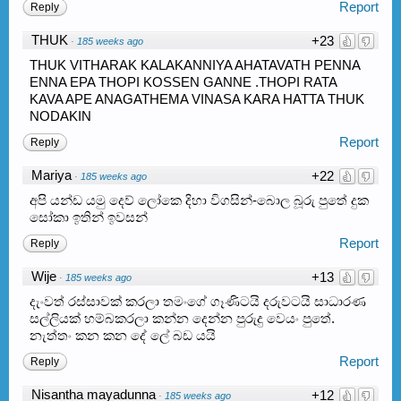
Report
Reply
THUK
+23
·
185 weeks ago
THUK VITHARAK KALAKANNIYA AHATAVATH PENNA
ENNA EPA THOPI KOSSEN GANNE .THOPI RATA
KAVA APE ANAGATHEMA VINASA KARA HATTA THUK
NODAKIN
Report
Reply
Mariya
+22
·
185 weeks ago
අපි යන්ඩ යමු දෙව් ලෝකෙ දිහා විගසින්-බොල බූරු පුතේ දුක
සෝකා ඉතින් ඉවසන්
Report
Reply
Wije
+13
·
185 weeks ago
දැංවත් රස්සාවක් කරලා තමංගේ ගෑණිටයි දරුවටයි සාධාරණ
සල්ලියක් හම්‍බකරලා කන්න දෙන්න පුරුදු වෙයං පුතේ.
නැත්තං කන කන දේ ලේ බඩ යයි
Report
Reply
Nisantha mayadunna
+12
·
185 weeks ago