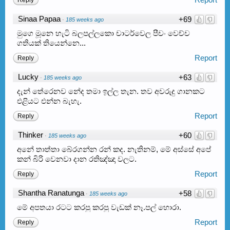
Reply
Sinaa Papaa
+69
·
185 weeks ago
මුගෙ මූනෙ හැටි බලපල්ලකො චාටර්වෙල පීචං වෙච්ච
ගතියක් තියෙන්නෙ...
Report
Reply
Lucky
+63
·
185 weeks ago
දැන් තේරෙනව නේද තමා ඉල්ල තැන. තව අවරුදු ගානකට
එළියට එන්න බැහැ.
Report
Reply
Thinker
+60
·
185 weeks ago
අනේ තාත්තා බේරගන්න රන් කද. නැතිනම්, මේ අස්සේ අපේ
කන් බිරි වෙනවා දාන රතිඤ්ඤා වලට.
Report
Reply
Shantha Ranatunga
+58
·
185 weeks ago
මේ අපතයා රටට කරපු කරපු වැඩක් නෑ.පල් හොරා.
Report
Reply