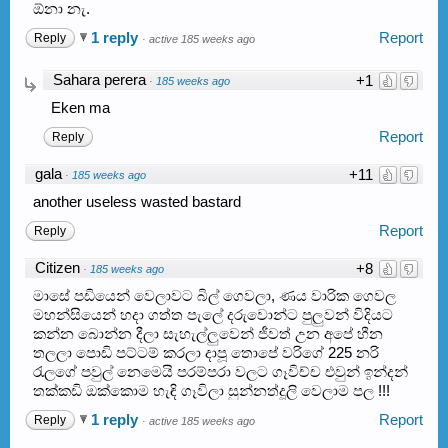
ඕනා නැ.
1 reply
Report
Reply
·
active 185 weeks ago
Sahara perera
+1
·
185 weeks ago
Eken ma
Report
Reply
gala
+11
·
185 weeks ago
another useless wasted bastard
Report
Reply
Citizen
+8
·
185 weeks ago
මාසේ පඩියෙන් වෙලාවට බිල් ගෙවලා, ණය වාරික ගෙවල
මහන්සියෙන් හදා ගත්ත පැලේ දරුවොන්ට පුලුවන් විදියට
කන්න බොන්න දීලා සැහැල්ලුවෙන් ජීවත් උන අපේ හීන
තලලා පොඩි පට්ටම් කරලා දාපූ තොපේ වරිගේ 225 නරි
රැලගේ පවුල් නෙමෙයි පරම්පරා වලට ගෑවිච්ච එවුන් ඉන්දන්
තක්කඩි ඔක්කොම හැඳි ගෑවිලා සුන්නත්දූලි වෙලාම පල !!!
1 reply
Report
Reply
·
active 185 weeks ago