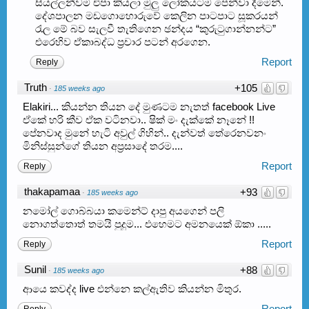
සියල්ලන්වම එපා කියලා මුලු ලෝකයටම පෙන්වා දීමෙන්.
දේශපාලන මඩගොහොරුවේ කෙලින පාටපාට සූකරයන්
රැල මේ බව සැලවී තැතිගෙන ඡන්දය “කුරුටුගාන්නන්ට”
එරෙහිව ඒකාබද්ධ ප්‍රචාර පටන් අරගෙන.
Report
Reply
Truth
+105
·
185 weeks ago
Elakiri... කියන්න තියන ද‌ේ මුණටම නැතත් facebook Live
ඒක‌ේ හරි කීව ඒක වටිනවා.. ෂික් මං දැක්ක‌ේ නෑන‌ේ !!
ප‌ේනවාද මුන‌ේ හැටි අවුල් ගිහින්.. දැන්වත් ත‌ේරෙනවනං
මිනිස්සුන්ගේ තියන අප්‍රසාද‌ේ තරම....
Report
Reply
thakapamaa
+93
·
185 weeks ago
නමෝල් ගොබ්බයා කමෙන්ට් දාපු අයගෙන් පලි
නොගත්තොත් තමයි පුදුම... එහෙමට අමනයෙක් ඕකා .....
Report
Reply
Sunil
+88
·
185 weeks ago
ආයෙ කවද්ද live එන්නෙ කල්ඇතිව කියන්න මිතුර.
Report