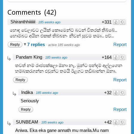
Comments
(
42
)
Shiranthhiiiiiii
+331
·
185 weeks ago
හොඳ වෙලාවට ලයික් කොමෙන්ට් බටන් විතරක් තිබ්බේ..
හොම්බට අයින එකක් තිබ්බනං නිවන් සුවම තමා.. පව්..
7 replies
Report
Reply
·
active 185 weeks ago
Pandam King
+164
·
185 weeks ago
තවත් නම් රාජපක්ෂලා ඕනා නැ. මුන්ට පන්දම් අල්ලගෙන
හම්බකරගන්න එවුන්ට තමයි ඊළගට තඩිබාන්න ඕනා.
Report
Reply
Indika
+32
·
185 weeks ago
Seriously
Report
Reply
SUNBEAM
+42
·
185 weeks ago
Aniwa. Eka eka gane annath mu marila.Mu nam