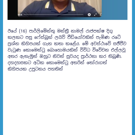
ඊයේ (16) පාර්ලිමේන්තු මන්ත්‍රී නාමල් රාජපක්ෂ දිගු
කලකට පසු ෆේස්බුක් ලයිව් වීඩියෝවකින් පැමිණ රටේ
ප්‍රශ්න කිහිපයක් ගැන කතා කළේය. මේ අවස්ථාවේ සජීවීව
වැටුණ කොමෙන්ටු බොහොමයකින්
විවිධ විවේචන එල්ලවූ
අතර ඇතැමුන් ඔහුට නිවන් සුවයද ප්‍රාර්ථනා කර තිබුණි.
දහදහසකට අධික කොමෙන්ටු අතරින් තෝරාගත්
කිහිපයක උපුටනය පහතින්