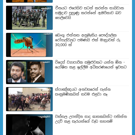
චීනයට එරෙහිව සටන් කරන්න තායිවාන
හමුදාව පුහුණු කරන්නේ ඇමරිකාව බව
හෙලිවෙයි
ඩෙංගු එන්නත අනුමැතිය පෞද්ගලික
රෝහල්වලට පමණයි එක් මාත්‍රාවක් රු.
30,000 ක්
විදෙස් ව්‍යාපාරික සමුළුවකට යන්න ඕන -
යෝෂිත කළ ඉල්ලීම අධිකරණයෙන් ඉවතට
ස්පාඤ්ඤයට අනවසරෙන් පැන්න
සංක්‍රමණිකයින් තවම එළවා නෑ
වත්තල උපන්දින සාද ඝාතකයින්ට පනින්න
උදව් කළ සැරයන්ගේ වැඩ තහනම්