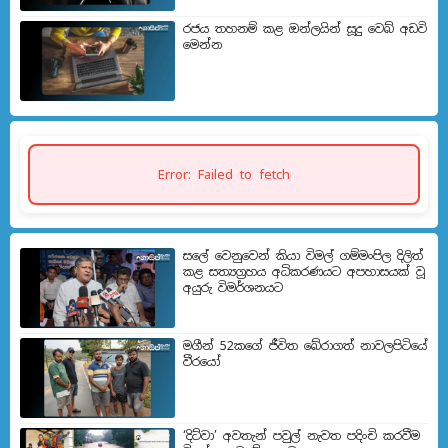
රජය තහනම් කළ ඔන්ලයින් සූදු වෙබ් අඩවි
මෙන්න
Error: Failed to fetch
සලේ වෙනුවෙන් කියා විමල් ගම්මංපිල දිලිත්
කළ සත්‍යග්‍රහය අධිකරණයට අපහාසයක් වූ
අයුරු විමර්ශනයට
මගීන් 52කගේ ජීවිත බේරා­ගත් නාව­ල­පි­ටියේ
වීරයෝ
‘දිට්වා’ අවතැන් පවුල් නැවත පදිංචි කරවීම