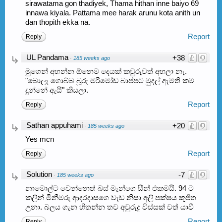
sirawatama gon thadiyek, Thama hithan inne baiyo 69
innawa kiyala. Pattama mee harak arunu kota anith un
dan thopith ekka na.
Report
Reply
UL Pandama
+38
·
185 weeks ago
මුගෙන් අහන්න ඕනෙම දෙයක් කවුරුවත් අහලා නැ.
"බොලැ ගොබ්බ බූරු මරිමෝඩ බාප්පට මුදල් ඇමති කම
දුන්නේ ඇයි" කියලා.
Report
Reply
Sathan appuhami
+20
·
185 weeks ago
Yes mcn
Report
Reply
Solution
-7
·
185 weeks ago
නාමොල්ට වෙන්නෙත් බස් මෑන්ගෙ සීන් එකමයි. 94 ට
කලින් මිනීමරු ආදරදාසගෙ වැඩ නිසා අලි පක්ෂය කුජීත
උනා. බලය ගැන හිතන්න තව අවුරුදු විස්සක් වත් යාවී
Report
Reply