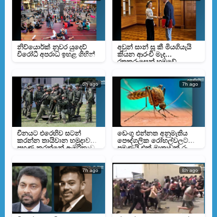
නිව්යොර්ක් නුවර යුදෙව්
අවුන් සාන් සූ කී මියගියැයි
විරෝධී අපරාධ ඉහළ ගිහින්
කියන ආරංචි මැද
රතුකුරුසෙන් හමුවේ
6h ago
7h ago
චීනයට එරෙහිව සටන්
ඩෙංගු එන්නත අනුමැතිය
කරන්න තායිවාන හමුදාව
පෞද්ගලික රෝහල්වලට
පුහුණු කරන්නේ ඇමරිකාව
පමණයි එක් මාත්‍රාවක් රු.
බව හෙලිවෙයි
30,000 ක්
7h ago
8h ago