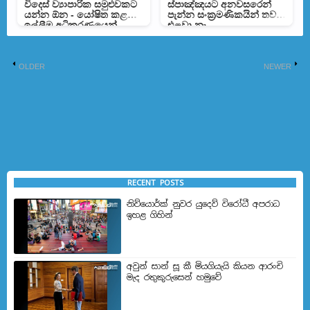
විදෙස් ව්‍යාපාරික සමුළුවකට
ස්පාඤ්ඤයට අනවසරෙන්
යන්න ඕන - යෝෂිත කළ
පැන්න සංක්‍රමණිකයින් තවම
ඉල්ලීම අධිකරණයෙන්
එළවා නෑ
ඉවතට
OLDER
NEWER
RECENT POSTS
නිව්යොර්ක් නුවර යුදෙව් විරෝධී අපරාධ
ඉහළ ගිහින්
අවුන් සාන් සූ කී මියගියැයි කියන ආරංචි
මැද රතුකුරුසෙන් හමුවේ