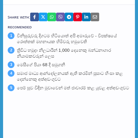
ꜱʜᴀʀᴇ ᴡɪᴛʜ:
ʀᴇᴄᴏᴍᴇɴᴅᴇᴅ
විනිසුරුවරු දිගටම හිටියොත් අපි අමාරුවේ - විපක්ෂයේ
1
රොත්තක් මහනායක හිමිවරු හමුවෙති
ත්‍රිවිධ හමුදා නිලධාරීන් 1,000 දෙනෙකු බන්ධනාගාර
2
නියාමකවරුන් ලෙස
මෙසීගේ පියා 68 දී සමුගනී
3
සමාජ මාධ්‍ය ආන්දෝලනයක් ඇති කරමින් පූසාට හිංසා කළ
4
දෙන්නෙකු අත්අඩංගුවට
පෙම් සුව විඳින මුවාවෙන් මත් ජාවාරම් කළ යුවළ අත්අඩංගුවට
5