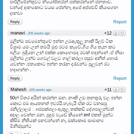
පාර්ලිමේන්තුවට නියෝජිතයින් පත්කරන්නේ ජනතාව.
චන්දේ දානකොට වයස පේන්නෑ අපේ අප්පච්චී කියාගෙන
දානවා
Report
Reply
manavi
+12
·
205 weeks ago
මුලින්ම පචමෙන්තුවේ ඉන්න උඹඇතුලුු නාකි රිලව් ටික
විශ්‍රාම යමං.උන් තමයි මුළු රටම කෑවේ.ගිය ගිය තැන කට
බලියං බුදියන උන් එක්ක කොහොමද රටක් හදන්නේ .ඒ නිසා
මුලින්ම උන්ව ගෙවල් වලට ගාල් කරලා පසුව අනිත් හොරැ
යවන්න .එතකොට ඉන්න තරැන දරැවන්ට පුලුවන් රට
හදාගන්න .
Report
Reply
Mahesh
+11
·
205 weeks ago
50න් විතර අයින් කරන්න ඔන. නාකි උඩ තනතුරු වල ඉන්න
කොට එම ආයතනත් ඉවරයි.හැබැයි ඒක රට වනසපු
රනිල්ලාලර ාාජපක්ශලා ඇතුලු තක්කඩි දේශපාලුන්වත්
අදාල වෙන්න ඔන. පුදුම වැඩේ කියනේ imf එකත් මුන්ට
කිසිම නීතියක් පනවන්නේ නෑ ඔක්කොම සාමාන්‍ය
මිනිස්සුන්ට