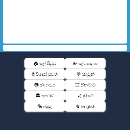
🏠 මුල් පිටුව
💫 දේශපාලන
🌐 විදෙස් පුවත්
💬 කාටූන්
📷 ඡායාරූප
🎞️ සිනමාව
🏛️ අපරාධ
🏏 ක්‍රිකට්
🎭 අමුතු
🔄 English