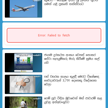
කුවේට් - කොළඹ අතර ශ්‍රී ලංකන් ගුවන්
ගමන් යළි ප්‍රකෘති තත්ත්වයට
Error: Failed to fetch
ජංගම දුරකථන අංකය වෙනස් නොකර
සේවා සැපයුම්කරු මාරු කිරීමේ ක්‍රමය කල්
යයි
පස් වසරක කාලය තුළදී මෙරට විශේෂඥ
වෛද්‍යවරුන් 3,791 දෙනෙකු විදේශගත
වෙලා
පෙම් සුව විඳින මුවාවෙන් මත් ජාවාරම් කළ
යුවළ අත්අඩංගුවට