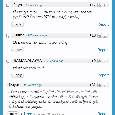
Jaya
+17
·
205 weeks ago
හිකෙනුත් පුනා ... 3% කට ඔච්චර දෙයක් කරන්න
පුලුවන්ද? එතකන් 97% ක් පොල් ගානවද
Report
Reply
Sirimal
+10
·
205 weeks ago
18 plus අය tax කරන එකත් හරි ද
Report
Reply
SAMANALAYAA
+9
·
205 weeks ago
තවත් සමනලයෙක්.
Report
Reply
Dayan
+31
·
205 weeks ago
මේක හොද දෙයක් හමුදාවත් රජයේ නිසා ඒ අයටත් මේ
නීතිය වලංගු වියයුතුය... අනික මේ පුංචි රටේ ඇති විශාල
හමුදාවක් නඩත්තු කරනවා නිකරුනේ . මේ පිලිබදව දැඩි
තීරණයක්‌ ගතයුතුය..
1 reply
Report
Reply
·
active 205 weeks ago