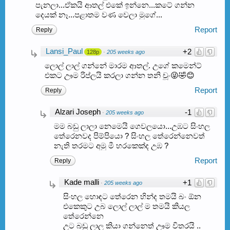
පැනලා...ඒකයි ආතල් එකේ ඉන්නෙ...කටේ ගන්න
දෙයක් නෑ...පළාතම වණ වෙලා මුගේ...
Report
Reply
Lansi_Paul
+2
128p
·
205 weeks ago
ලොල් ලාල් ගන්නේ මාරම ආතල්. උගේ කමෙන්ට්
එකට ඌම රිප්ලයි කරලා ගන්න තනි චූං😜🤣😊
Report
Reply
Alzari Joseph
-1
·
205 weeks ago
මම බඩු ලාලා නෙමෙයි ගෙවලයො...උඹට සිංහල
තේරෙනවද පිම්පියො ? සිංහල තේරෙන්නෙවත්
නැති තරමට අමු මී හරකෙක්ද උඹ ?
Report
Reply
Kade malli
+1
·
205 weeks ago
සිංහල හොඳට තේරෙන හින්ද තමයි බං ඕන
එකෙකුට උබ ලොල් ලාල් ම තමයි කියල
තේරෙන්නෙ
උට බඩු ලාල කියා ගන්නෙත් ඌම විතරයි ..