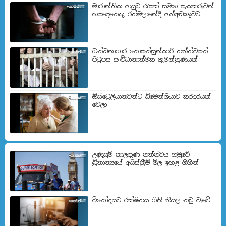
මාරාන්තික ආයුධ රැසක් සමඟ සැකකරුවන්
හයදෙනෙකු රත්මලානේදී අත්අඩංගුවට
බන්ධනාගාර නොසන්සුන්කාරී තත්ත්වයන්
පිටුපස සංවිධානාත්මක කුමන්ත්‍රණයක්
ඕස්ට්‍රෙලියානුවන්ට ඩිමෙන්ශියාව කරදරයක්
වෙලා
උණුසුම් කාලගුණ තත්ත්වය හමුවේ
බ්‍රිතාන්‍යයේ අයිස්ක්‍රීම් මිල ඉහළ ගිහින්
විනෝදයට රක්ෂිතය ගිනි තියල නඩු වැටේ