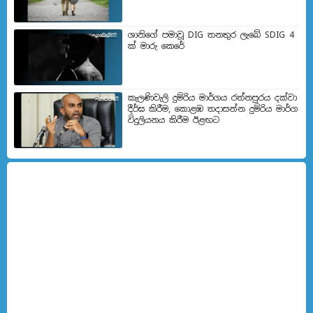
ශානිගේ පමාවූ DIG තනතුර ලැබේ SDIG 4
ක් මාරු කෙරේ
කැලණිවැලි දුම්රිය මාර්ගය රත්නපුරය දක්වා
දීර්ඝ කිරීම, කොළඹ තදාසන්න දුම්රිය මාර්ග
විදුලියනය කිරීම ඊළඟ​ට