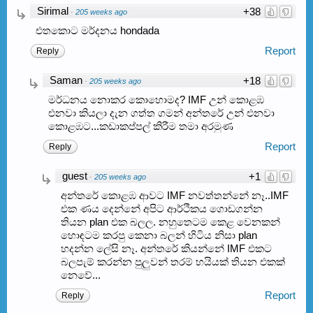
Sirimal
+38
·
205 weeks ago
එතකොට මර්දනය hondada
Report
Reply
Saman
+18
·
205 weeks ago
මර්ධනය නොකර කොහොමද? IMF උන් කොළඹ
එනවා කියලා දැන ගත්ත ගමන් අන්තරේ උන් එනවා
කොළඹට...කඩාකප්පල් කිරීම තමා අරමුණ
Report
Reply
guest
+1
·
205 weeks ago
අන්තරේ කොළඹ ආවට IMF නවත්තන්නේ නෑ..IMF
එක ණය දෙන්නේ අපිට ආර්ථිකය ගොඩගන්න
තියන plan එක බලල. නහුතෙටම කෙළ වෙනකන්
හොඳටම කරපු කෙනා බලන් හිටිය නිසා plan
හදන්න ලේසි නෑ. අන්තරේ කියන්නේ IMF එකට
බලපැම් කරන්න පුලුවන් තරම් හයියක් තියන එකක්
නෙවේ...
Report
Reply