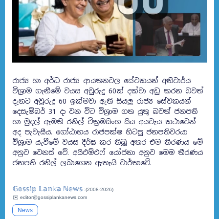
රාජ්‍ය හා අර්ධ රාජ්‍ය ආයතනවල සේවකයන් අනිවාර්ය
විශ්‍රාම ගැනීමේ වයස අවුරුදු 60ක් දක්වා අඩු කරන බවත්
දැනට අවුරුදු 60 ඉක්මවා ඇති සියලු රාජ්‍ය සේවකයන්
දෙසැම්බර් 31 දා වන විට විශ්‍රාම ගත යුතු බවත් ජනපති
හා මුදල් ඇමති රනිල් වික්‍රමසිංහ සිය අයවැය කථාවෙන්
අද පැවැසීය.
ගෝඨාභය රාජපක්ෂ හිටපු ජනපතිවරයා
විශ්‍රාම යැවීමේ වයස දීර්ඝ කර තිබූ අතර එම තීරණය මේ
අනුව වෙනස් වේ. අයිඑම්එෆ් යෝජනා අනුව මෙම තීරණය
ජනපති රනිල් ලබාගෙන ඇතැයි වාර්තාවේ.
𝔾𝕠𝕤𝕤𝕚𝕡 𝕃𝕒𝕟𝕜𝕒 ℕ𝕖𝕨𝕤
:(2008-2026)
✉️ editor@gossiplankanews.com
News