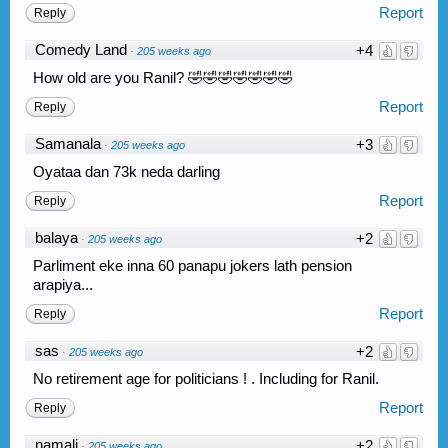
Report
Reply
Comedy Land
+4
·
205 weeks ago
How old are you Ranil? 🤣🤣🤣🤣🤣🤣🤣
Report
Reply
Samanala
+3
·
205 weeks ago
Oyataa dan 73k neda darling
Report
Reply
balaya
+2
·
205 weeks ago
Parliment eke inna 60 panapu jokers lath pension
arapiya...
Report
Reply
sas
+2
·
205 weeks ago
No retirement age for politicians ! . Including for Ranil.
Report
Reply
namali
+2
·
205 weeks ago