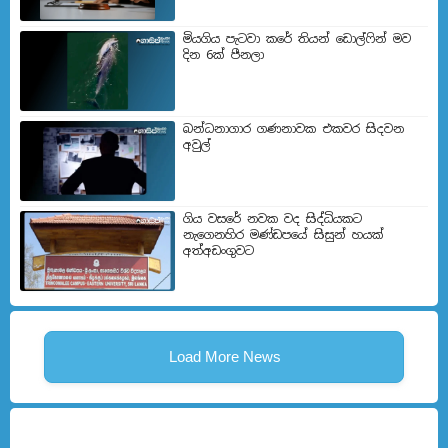
මියගිය පැටවා කරේ තියන් ඩොල්ෆින් මව
දින 6ක් පීනලා
බන්ධනාගාර ගණනාවක එකවර සිදවන
අවුල්
ගිය වසරේ නවක වද සිද්ධියකට
නැගෙනහිර මණ්ඩපයේ සිසුන් හයක්
අත්අඩංගුවට
Load More News