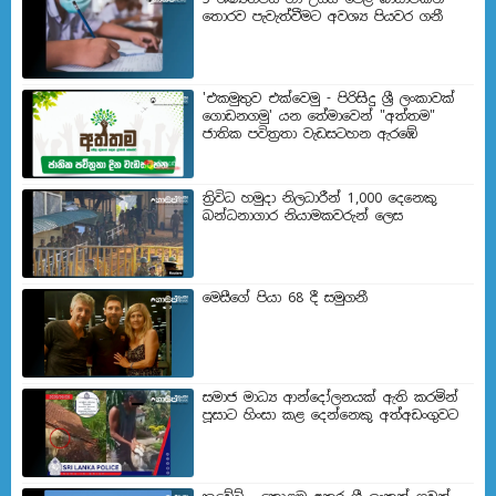
තොරව පැවැත්වීමට අවශ්‍ය පියවර ගනී
'එකමුතුව එක්වෙමු - පිරිසිදු ශ්‍රී ලංකාවක්
ගොඩනගමු' යන තේමාවෙන් "අත්තම"
ජාතික පවිත්‍රතා වැඩසටහන ඇරඹේ
ත්‍රිවිධ හමුදා නිලධාරීන් 1,000 දෙනෙකු
බන්ධනාගාර නියාමකවරුන් ලෙස
මෙසීගේ පියා 68 දී සමුගනී
සමාජ මාධ්‍ය ආන්දෝලනයක් ඇති කරමින්
පූසාට හිංසා කළ දෙන්නෙකු අත්අඩංගුවට