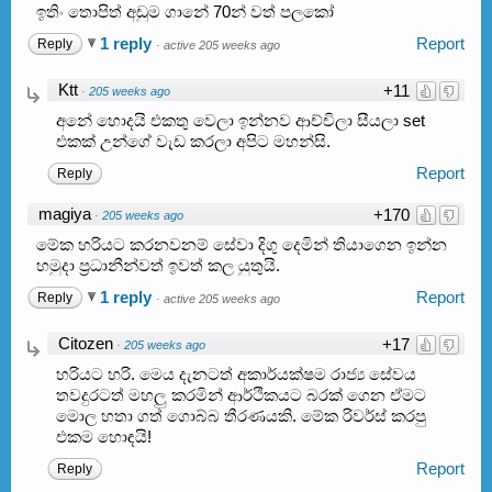
ඉතිං තොපිත් අඩුම ගානේ 70න් වත් පලකෝ
1 reply
Report
Reply
·
active 205 weeks ago
Ktt
+11
·
205 weeks ago
අනේ හොදයි එකතු වෙලා ඉන්නව ආච්චිලා සීයලා set
එකක් උන්ගේ වැඩ කරලා අපිට මහන්සි.
Report
Reply
magiya
+170
·
205 weeks ago
මේක හරියට කරනවනම් සේවා දිගු දෙමින් තියාගෙන ඉන්න
හමුදා ප්‍රධානීන්වත් ඉවත් කල යුතුයි.
1 reply
Report
Reply
·
active 205 weeks ago
Citozen
+17
·
205 weeks ago
හරියට හරි. මෙය දැනටත් අකාර්යක්ෂම රාජ්‍ය සේවය
තවදුරටත් මහලු කරමින් ආර්ථිකයට බරක් ගෙන ඒමට
මොල හතා ගත් ගොබ්බ තීරණයකි. මේක රිවර්ස් කරපු
එකම හොඳයි!
Report
Reply