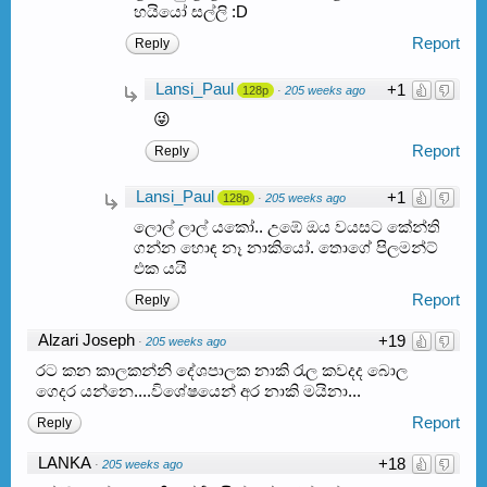
හයියෝ සල්ලි :D
Report
Reply
Lansi_Paul
+1
128p
·
205 weeks ago
😜
Report
Reply
Lansi_Paul
+1
128p
·
205 weeks ago
ලොල් ලාල් යකෝ.. උඹේ ඔය වයසට කේන්ති
ගන්න හොඳ නෑ නාකියෝ. තොගේ පිලමන්ට්
එක යයි
Report
Reply
Alzari Joseph
+19
·
205 weeks ago
රට කන කාලකන්නි දේශපාලක නාකි රැල කවදද බොල
ගෙදර යන්නෙ....විශේෂයෙන් අර නාකි මයිනා...
Report
Reply
LANKA
+18
·
205 weeks ago