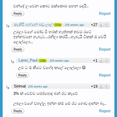
චන්දේ ලංවෙන කොට ඔක්කොම සහන දෙයි..
Report
Reply
කැකිරි හේනේ බඩු ලාල්
+27
153p
·
205 weeks ago
උඹලා වගේ මෝඩ මී හරක් හැත්තක් තවම රටේ
ඉන්නවනෙ හැබෑට...රනිලා කරයි...හැබැයි ටිකක් රෑ වෙයි
ලොල්ලො...
Report
Reply
Lansi_Paul
+1
128p
·
205 weeks ago
උඹ ට රෑ කීයට වගේද කලේ ලොල්ලො 😜
Report
Reply
Sirimal
+19
·
205 weeks ago
3% ක් වෙච්ච ජෙප්පොද බන් රට කෑවේ
උබලා වගේ වහල්ලු ඉන්න කම් මේ රට ගොඩ දාන්න බෑ..
Report
Reply