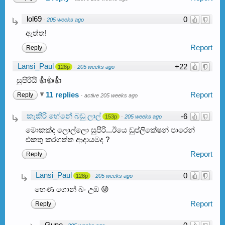
lol69
0
·
205 weeks ago
ඇත්ත!
Report
Reply
Lansi_Paul
+22
128p
·
205 weeks ago
සුපිරියි 👍👍👍
11 replies
Report
Reply
·
active 205 weeks ago
කැකිරි හේනේ බඩු ලාල්
-6
153p
·
205 weeks ago
මොකක්ද ලොල්ලො සුපිරි...ඊයෙ ඩුප්ලිකේෂන් පාරෙන්
එකතු කරගත්ත ආදායමද ?
Report
Reply
Lansi_Paul
0
128p
·
205 weeks ago
හෙණ ගොන් බං උඹ 😜
Report
Reply
Gune