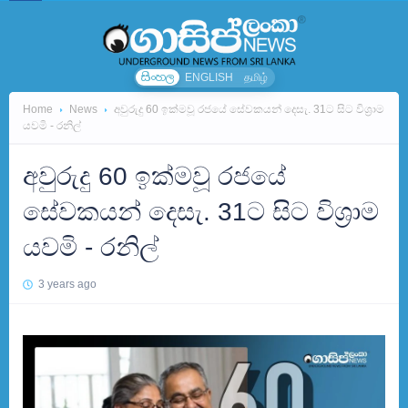
සිංහල
ENGLISH
தமிழ்
Home
News
අවුරුදු 60 ඉක්මවූ රජයේ සේවකයන් දෙසැ. 31ට සිට විශ්‍රාම
යවමි - රනිල්
අවුරුදු 60 ඉක්මවූ රජයේ
සේවකයන් දෙසැ. 31ට සිට විශ්‍රාම
යවමි - රනිල්
3 years ago