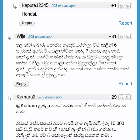
kaputa12345
+1
·
205 weeks ago
Hondai.
Report
Reply
Wije
+31
·
205 weeks ago
පල ඩෝ බොරු පොයිය නැතුව...රනිලා මීට කලින් 6
සැරයක් අගමැටි වෙලා හිටියා නේද ? මහබැංකු හොරු
කෝ දැන්, කෝටි ගණන් රාජ්‍ය බැංකු වලට පොලු තියලා
ඉන්න රනිලට මුවාවෙලා ඉන්න මුදලාලිලා ටික කෝ
දැන්...උන්ට දඬුවම් දුන්නද...යකෝ ඔය කෝමා තත්වයෙන්
ඇහැරියං වහල් මූසලයො
Report
Reply
Kumara2
+29
·
205 weeks ago
@Kumara උබලා වගේ මොඩයෝ හිතන් ඉන්නේ එහෙම
තමා
රජයේ සේවකයෝ රටට බරයි නම් ඇයි රනිල් රු 10,000
පඩි වැඩි කරේ තව කී දාහක් අලුතින් බදවා ගත්තාද..
රනිලුත් මේ රට බංකොලොත් කරපු එකෙක් තමා..