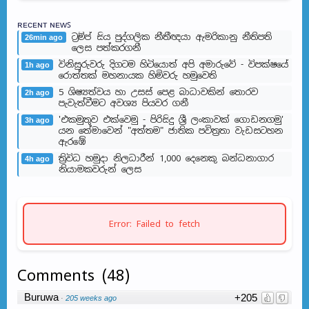
ʀᴇᴄᴇɴᴛ ɴᴇᴡꜱ
ට්‍රම්ප් සිය පුද්ගලික නීතීඥයා ඇමරිකානු නීතිපති
26min ago
ලෙස පත්කරගනී
විනිසුරුවරු දිගටම හිටියොත් අපි අමාරුවේ - විපක්ෂයේ
1h ago
රොත්තක් මහනායක හිමිවරු හමුවෙති
5 ශිෂ්‍යත්වය හා උසස් පෙළ බාධාවකින් තොරව
2h ago
පැවැත්වීමට අවශ්‍ය පියවර ගනී
'එකමුතුව එක්වෙමු - පිරිසිදු ශ්‍රී ලංකාවක් ගොඩනගමු'
3h ago
යන තේමාවෙන් "අත්තම" ජාතික පවිත්‍රතා වැඩසටහන
ඇරඹේ
ත්‍රිවිධ හමුදා නිලධාරීන් 1,000 දෙනෙකු බන්ධනාගාර
4h ago
නියාමකවරුන් ලෙස
Error: Failed to fetch
Comments
(
48
)
Buruwa
+205
·
205 weeks ago