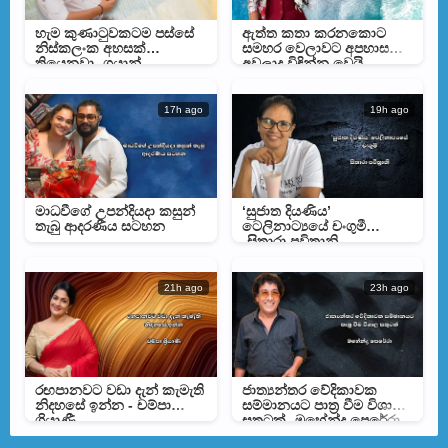
හැම කුණාටුවකටම පස්සේ
ඇත්ත කතා කරනකොට
නිස්කලංක අහසක්
සමහර වෙලාවට අපහාස
තියෙනවා- ගයාන්
අවලාද විඳින්න වෙයි –
ගුණවර්ධන
මහේෂිගෙන් සටහනක්
17h ago
19h ago
මාධවීගේ උපන්දියදා කසුන්
‘සුජාත දියණිය’
තැබු ආදරණීය සටහන
ටෙලිනාට්‍යයේ චංගුමී
-සිතාරා පවිත්‍රානි
21h ago
23h ago
රඟපානවට වඩා දැන් කැමැති
ජාත්‍යන්තර වේදිකාවක
නිදහසේ ඉන්න - චම්පා
සම්මානයට පාත්‍ර වීම විශාල
ශ්‍රියාණී
සතුටක් -මහේන්ද්‍ර පෙරේරා