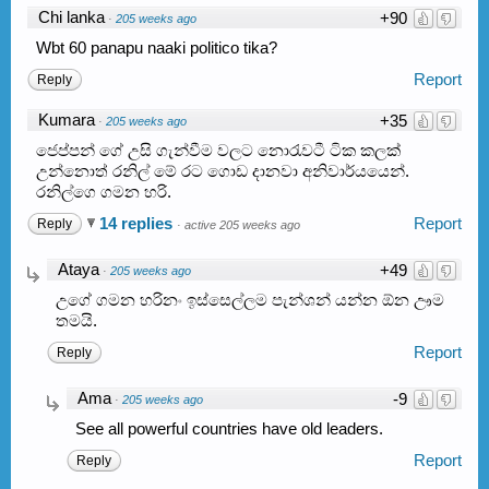
Chi lanka
+90
·
205 weeks ago
Wbt 60 panapu naaki politico tika?
Report
Reply
Kumara
+35
·
205 weeks ago
ජෙප්පන් ගේ උසි ගැන්වීම වලට නොරැවටී ටික කලක්
උන්නොත් රනිල් මේ රට ගොඩ දානවා අනිවාර්යයෙන්.
රනිල්ගෙ ගමන හරි.
14 replies
Report
Reply
·
active 205 weeks ago
Ataya
+49
·
205 weeks ago
උගේ ගමන හරිනං ඉස්සෙල්ලම පැන්ශන් යන්න ඕන ඌම
තමයි.
Report
Reply
Ama
-9
·
205 weeks ago
See all powerful countries have old leaders.
Report
Reply