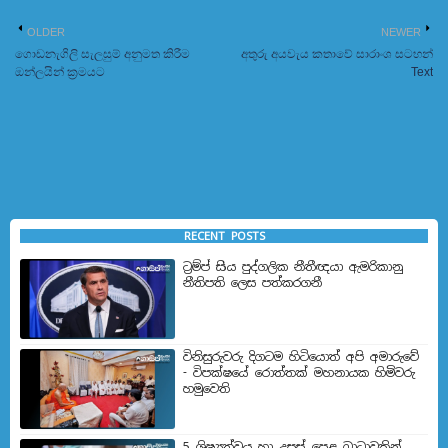
OLDER
NEWER
ගොඩනැගිලි සැලසුම් අනුමත කිරීම
අතුරු අයවැය කතාවේ සාරාංශ සටහන්
ඔන්ලයින් ක්‍රමයට
Text
RECENT POSTS
ට්‍රම්ප් සිය පුද්ගලික නීතීඥයා ඇමරිකානු
නීතිපති ලෙස පත්කරගනී
විනිසුරුවරු දිගටම හිටියොත් අපි අමාරුවේ
- විපක්ෂයේ රොත්තක් මහනායක හිමිවරු
හමුවෙති
5 ශිෂ්‍යත්වය හා උසස් පෙළ බාධාවකින්