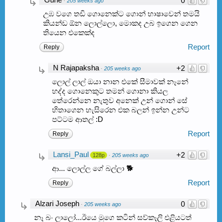
0
·
205 weeks ago
උඹ වගෙ තඩි ගොනෙක්ට ගොන් භාෂාවෙන් තමයි
කියන්ඩ ඕන ලොල්ලො, මොකද උබ ඉගෙන ගෙන
තියෙන එකෙක්ද
Report
Reply
N Rajapaksha
+2
·
205 weeks ago
ලොල් ලාල් ඔයා නාන එකේ සීමාවක් නෑනේ
හද්ද ගොනෙකුට තමන් ගොනා කියල
තේරෙන්නෙ නැතුව අනෙක් උන් ගොන් සේ
හිතාගෙන හැසිරෙන එක බලන් ඉන්න උන්ට
පට්ටම ආතල් :D
Report
Reply
Lansi_Paul
+2
128p
·
205 weeks ago
ආ... ලොල්ල ගේ බල්ලා 🐕
Report
Reply
Alzari Joseph
0
·
205 weeks ago
නෑ බං ලාලෝ...ඊයෙ මුගෙ කටින් සව්කෑලි එළියටත්