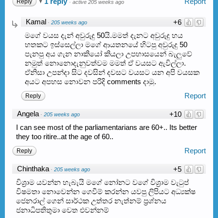
1 reply
Report
Reply
·
active 205 weeks ago
Kamal
+6
·
205 weeks ago
මගේ වයස දැන් අවුරුදු 50යි.මමත් දැනට අවුරුදු හය
හතකට ඉස්සෙල්ලා මගේ ආයතනයේ හිටපු අවුරුදු 50
පැනපු අය ගැන නාකියෝ කියලා උපහාසයෙන් බැලුවේ
නමුත් නොනොදැනුවත්වම මමත් ඒ වයසට ඇවිල්ලා.
ඒනිසා උපන්දා සිට දවසින් දවසට වයසට යන අපි වයසක
අයට අපහස නොවන පරිදි comments දාමු.
Report
Reply
Angela
+10
·
205 weeks ago
I can see most of the parliamentarians are 60+.. Its better
they too ritire..at the age of 60..
Report
Reply
Chinthaka
+5
·
205 weeks ago
විශ්‍රාම යවන්න හැබැයි මගේ නෝනට වගේ විශ්‍රාම වැටුප්
විෂමතා නොවෙන්න ගෙවීම් කරන්න යවපු ලිපියට අධ්‍යක්ෂ
ජෙනරාල් ගෙන් සාර්ථක උත්තර නැත්නම් ප්‍රශ්නය
ජනාධිපතිතුමා වෙත එවන්නම්