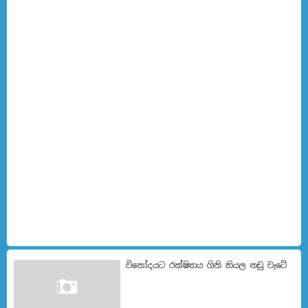
විනෝදයට රක්ෂිතය ගිනි තියල නඩු වැටේ