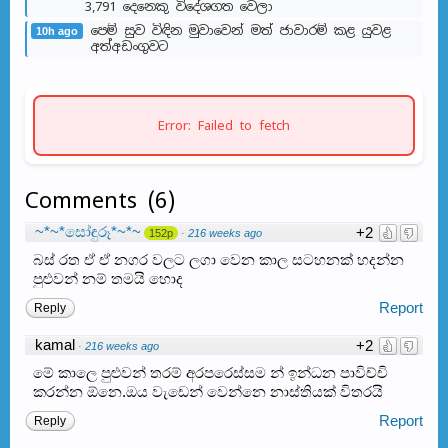
3,791 දෙනෙකු විදේශගත වෙලා
පෙම් සුව විඳින මුවාවෙන් මත් ජාවාරම් කළ යුවළ
10h ago
අත්අඩංගුවට
Error: Failed to fetch
Comments
(
6
)
~*~*සෝඳුරූ*~*~
+2
152p
·
216 weeks ago
බස් රත ඒ ඒ නගර වලට ලගා වෙන කාල සටහනක් හදන්න
පුළුවන් නම් තමයි හොද​
Report
Reply
kamal
+2
·
216 weeks ago
මේ කාලෙ පුළුවන් තරම් අරපරෙස්සම න් ඉන්ධන පාවිච්චි
කරන්න ඕනෙ.ඔය වැඩෙන් වෙන්නෙ නාස්තියක් විතරයි
Report
Reply