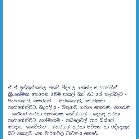
ඒ ඒ දිස්ත්‍රික්කවල පිහිටි විද්‍යාල කේන්ද්‍ර කරගනිමින්
ක්‍රියාත්මක කෙරෙන මෙම පාසල් බස් රථ සේ කැස්බෑව -
පිටකොටුව, මොරටුව - පිටකොටුව, තොටලඟ-
නාරාහේන්පිට, බදුරලිය - මතුගම හරහා හොරණ, හොරණ
- කළුතර හරහා අලුත්ගම, හෝමාගම - දෙකද හරහා
නාරාහේන්පිට. හෝමාගම - හයිලෙවල් පාර ඔස්සේ
මරදාන, කොට්ටාව - මහරගම හරහා පිටිපන හා රද්දොලුව
සිට කොළඹ යන මාර්ගවල ධාවනය කෙරේ.