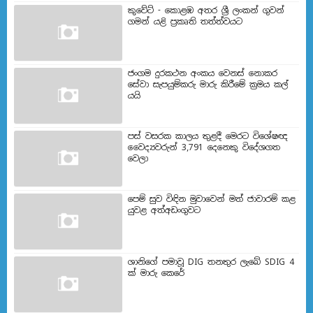
කුවේට් - කොළඹ අතර ශ්‍රී ලංකන් ගුවන්
ගමන් යළි ප්‍රකෘති තත්ත්වයට
ජංගම දුරකථන අංකය වෙනස් නොකර
සේවා සැපයුම්කරු මාරු කිරීමේ ක්‍රමය කල්
යයි
පස් වසරක කාලය තුළදී මෙරට විශේෂඥ
වෛද්‍යවරුන් 3,791 දෙනෙකු විදේශගත
වෙලා
පෙම් සුව විඳින මුවාවෙන් මත් ජාවාරම් කළ
යුවළ අත්අඩංගුවට
ශානිගේ පමාවූ DIG තනතුර ලැබේ SDIG 4
ක් මාරු කෙරේ