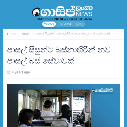
සිංහල
ENGLISH
தமிழ்
Home
News
පාසල් සිසුන්ට බස්නාහිරින් නව පාසල් බස් සේවාවක්
පාසල් සිසුන්ට බස්නාහිරින් නව
පාසල් බස් සේවාවක්
4 years ago