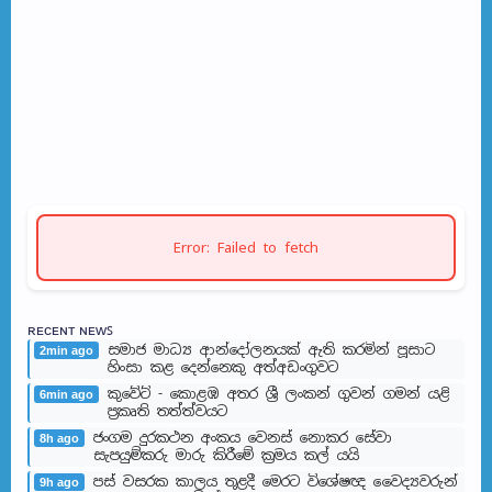
Error: Failed to fetch
ʀᴇᴄᴇɴᴛ ɴᴇᴡꜱ
සමාජ මාධ්‍ය ආන්දෝලනයක් ඇති කරමින් පූසාට
2min ago
හිංසා කළ දෙන්නෙකු අත්අඩංගුවට
කුවේට් - කොළඹ අතර ශ්‍රී ලංකන් ගුවන් ගමන් යළි
6min ago
ප්‍රකෘති තත්ත්වයට
ජංගම දුරකථන අංකය වෙනස් නොකර සේවා
8h ago
සැපයුම්කරු මාරු කිරීමේ ක්‍රමය කල් යයි
පස් වසරක කාලය තුළදී මෙරට විශේෂඥ වෛද්‍යවරුන්
9h ago