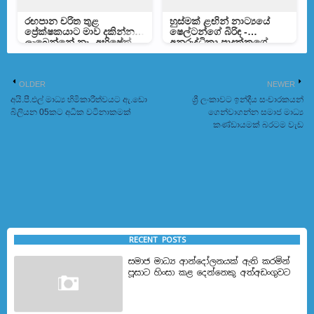
රඟපාන චරිත තුළ
හුස්මක් ළඟින් නාට්‍යයේ
ප්‍රේක්ෂකයාට මාව දකින්න
ෂෙල්ටන්ගේ බිරිඳ -
ලැබෙන්නේ නෑ -අභිෂේක්
අනුරුද්ධිකා පාදුක්කගේ
ප්‍රමුදිත
OLDER
NEWER
අයි.පී.එල් මාධ්‍ය හිමිකාරීත්වයට ඇ.ඩො
ශ්‍රී ලංකාවට ඉන්දීය සංචාරකයන්
බිලියන 05කට අධික වටිනාකමක්
ගෙන්වාගන්න සමාජ මාධ්‍ය
කණ්ඩායමක් බරටම වැඩ
RECENT POSTS
සමාජ මාධ්‍ය ආන්දෝලනයක් ඇති කරමින්
පූසාට හිංසා කළ දෙන්නෙකු අත්අඩංගුවට