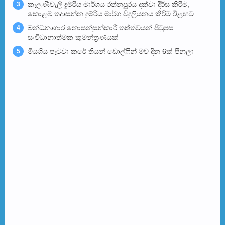
කැලණිවැලි දුම්රිය මාර්ගය රත්නපුරය දක්වා දීර්ඝ කිරීම,
3
කොළඹ තදාසන්න දුම්රිය මාර්ග විදුලියනය කිරීම ඊළඟ​ට
බන්ධනාගාර නොසන්සුන්කාරී තත්ත්වයන් පිටුපස
4
සංවිධානාත්මක කුමන්ත්‍රණයක්
මියගිය පැටවා කරේ තියන් ඩොල්ෆින් මව දින 6ක් පීනලා
5