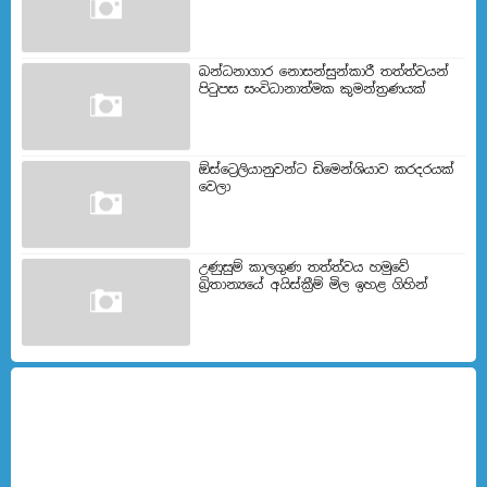
බන්ධනාගාර නොසන්සුන්කාරී තත්ත්වයන්
පිටුපස සංවිධානාත්මක කුමන්ත්‍රණයක්
ඕස්ට්‍රෙලියානුවන්ට ඩිමෙන්ශියාව කරදරයක්
වෙලා
උණුසුම් කාලගුණ තත්ත්වය හමුවේ
බ්‍රිතාන්‍යයේ අයිස්ක්‍රීම් මිල ඉහළ ගිහින්