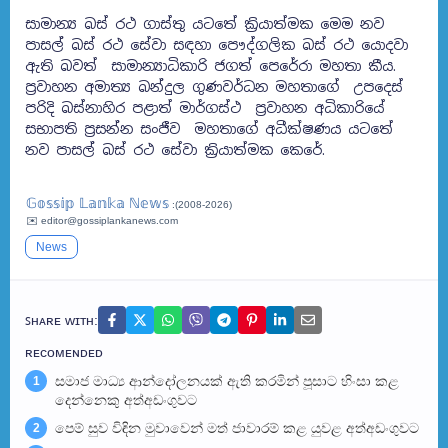
සාමාන්‍ය බස් රථ ගාස්තු යටතේ ක්‍රියාත්මක මෙම නව
පාසල් බස් රථ සේවා සඳහා පෞද්ගලික බස් රථ යොදවා
ඇති බවත් සාමාන්‍යාධිකාරි ජගත් පෙරේරා මහතා කීය.
ප්‍රවාහන අමාත්‍ය බන්දුල ගුණවර්ධන මහතාගේ උපදෙස්
පරිදි බස්නාහිර පළාත් මාර්ගස්ථ ප්‍රවාහන අධිකාරියේ
සභාපති ප්‍රසන්න සංජීව මහතාගේ අධීක්ෂණය යටතේ
නව පාසල් බස් රථ සේවා ක්‍රියාත්මක කෙරේ.
𝔾𝕠𝕤𝕤𝕚𝕡 𝕃𝕒𝕟𝕜𝕒 ℕ𝕖𝕨𝕤
:(2008-2026)
✉️ editor@gossiplankanews.com
News
ꜱʜᴀʀᴇ ᴡɪᴛʜ:
ʀᴇᴄᴏᴍᴇɴᴅᴇᴅ
සමාජ මාධ්‍ය ආන්දෝලනයක් ඇති කරමින් පූසාට හිංසා කළ
1
දෙන්නෙකු අත්අඩංගුවට
පෙම් සුව විඳින මුවාවෙන් මත් ජාවාරම් කළ යුවළ අත්අඩංගුවට
2