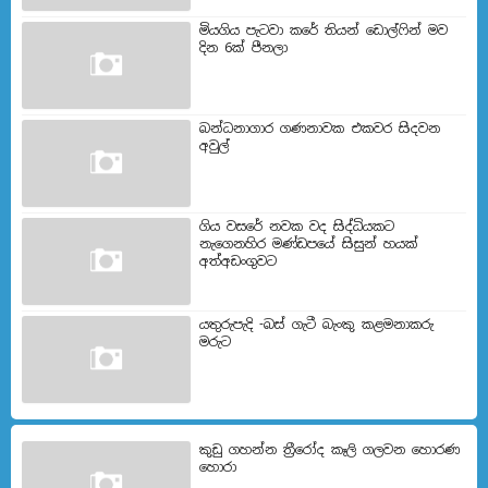
මියගිය පැටවා කරේ තියන් ඩොල්ෆින් මව
දින 6ක් පීනලා
බන්ධනාගාර ගණනාවක එකවර සිදවන
අවුල්
ගිය වසරේ නවක වද සිද්ධියකට
නැගෙනහිර මණ්ඩපයේ සිසුන් හයක්
අත්අඩංගුවට
යතුරුපැදි -බස් ගැටී බැංකු කළමනාකරු
මරුට
කුඩු ගහන්න ත්‍රීරෝද කෑලි ගලවන හොරණ
හොරා