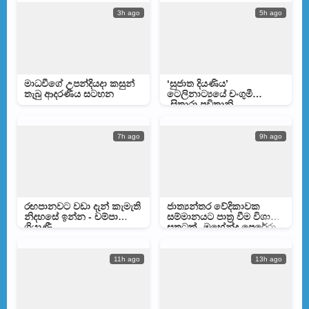
3h ago
5h ago
මාධවීගේ උපන්දියදා කසුන්
‘සුජාත දියණිය’
තැබු ආදරණීය සටහන
ටෙලිනාට්‍යයේ චංගුමී
-සිතාරා පවිත්‍රානි
7h ago
9h ago
රඟපානවට වඩා දැන් කැමැති
ජාත්‍යන්තර වේදිකාවක
නිදහසේ ඉන්න - චම්පා
සම්මානයට පාත්‍ර වීම විශාල
ශ්‍රියාණී
සතුටක් -මහේන්ද්‍ර පෙරේරා
11h ago
13h ago