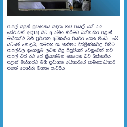
පාසල් සිසුන් ප‍්‍රවාහනය සඳහා නව පාසල් බස් රථ
සේවාවක් අද(15) සිට ආරම්භ කිරීමට බස්නාහිර පළාත්
මාර්ගස්ථ මගී ප්‍රවාහන අධිකාරිය පියවර ගෙන තිබේ.
මේ
යටතේ කොළඹ, ගම්පහ හා කළුතර දිස්ත්‍රික්කවල පිහිටි
පාසල්වල ඉගෙනුම ලබන සිසු සිසුවියන් වෙනුවෙන් නව
පාසල් බස් රථ සේ ක්‍රියාත්මක කෙරෙන බව බස්නාහිර
පළාත් මාර්ගස්ථ මගී ප්‍රවාහන අධිකාරියේ සාමාන්‍යාධිකාරි
ජගත් පෙරේරා මහතා පැවසීය.