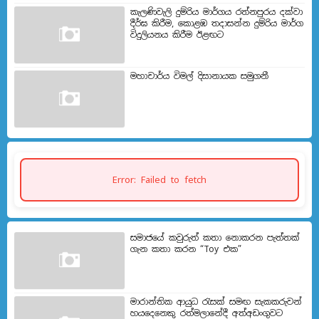
කැලණිවැලි දුම්රිය මාර්ගය රත්නපුරය දක්වා
දීර්ඝ කිරීම, කොළඹ තදාසන්න දුම්රිය මාර්ග
විදුලියනය කිරීම ඊළඟ​ට
මහාචාර්ය විමල් දිසානායක සමුගනී
Error: Failed to fetch
සමාජයේ කවුරුත් කතා නොකරන පැත්තක්
ගැන කතා කරන “Toy එක”
මාරාන්තික ආයුධ රැසක් සමඟ සැකකරුවන්
හයදෙනෙකු රත්මලානේදී අත්අඩංගුවට