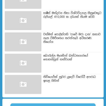
හෂීස් මත්ද්‍රව්‍ය නිසා විශ්වවිද්‍යාල සිසුවෙකුට
රුපියල් 410,000 ක දඩයක් නියම වෙයි
වත්මන් පොලිස්පති 'පාරේ මරා දාන' කතාව
ගැන විමර්ශනය කරන්නැයි අධිකරණ
නියෝග
බොරැල්ල මැගසින් බන්ධනගාරයේ
නොසන්සුන් තත්වයක්
නිව්යොර්ක් නුවර යුදෙව් විරෝධී අපරාධ
ඉහළ ගිහින්