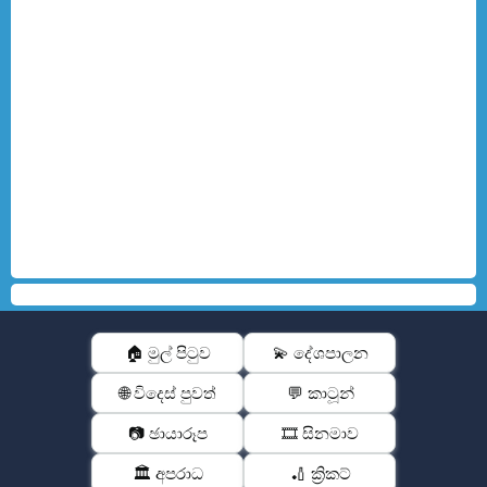
🏠 මුල් පිටුව
💫 දේශපාලන
🌐 විදෙස් පුවත්
💬 කාටූන්
📷 ඡායාරූප
🎞️ සිනමාව
🏛️ අපරාධ
🏏 ක්‍රිකට්