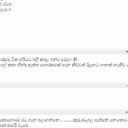
ු රටම
බලම..!
+
තුරු ටික හරියට එලි කරල ඉන්ට දරුවා :D
ල් කතා හින්ද ඇත්ත හොරකමක් ගැන කිව්වත් ඊළඟට ගානක් නැතිව 
+
ා කොහොමද රට ගැන බලාගන්නෙ .. ........කුරුණෑගල පැත්තේ යනකොට
ත් තමයි වැඩේ