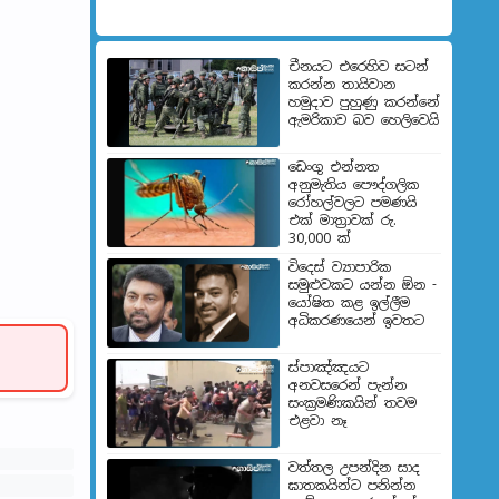
චීනයට එරෙහිව සටන්
කරන්න තායිවාන
හමුදාව පුහුණු කරන්නේ
ඇමරිකාව බව හෙලිවෙයි
ඩෙංගු එන්නත
අනුමැතිය පෞද්ගලික
රෝහල්වලට පමණයි
එක් මාත්‍රාවක් රු.
30,000 ක්
විදෙස් ව්‍යාපාරික
සමුළුවකට යන්න ඕන -
යෝෂිත කළ ඉල්ලීම
අධිකරණයෙන් ඉවතට
ස්පාඤ්ඤයට
අනවසරෙන් පැන්න
සංක්‍රමණිකයින් තවම
එළවා නෑ
වත්තල උපන්දින සාද
ඝාතකයින්ට පනින්න