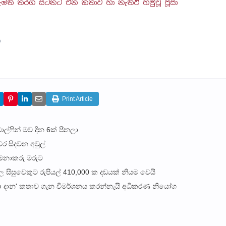
ති තරග සටනට එන කතාව හා නැතිවී හමුවූ පූසා
)
Print Article
ල්ෆින් මව දින 6ක් පීනලා
 සිදවන අවුල්
කළමනාකරු මරුට
ිද්‍යාල සිසුවෙකුට රුපියල් 410,000 ක දඩයක් නියම වෙයි
මරා දාන' කතාව ගැන විමර්ශනය කරන්නැයි අධිකරණ නියෝග