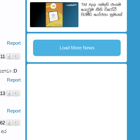
TM App නමැති ජංගම
යෙදවුම නීති විරෝධී
පිරමීඩ යෝජනා ක්‍රමයක්
Report
Load More News
11
යනවා :D
Report
-13
Report
62
 අර