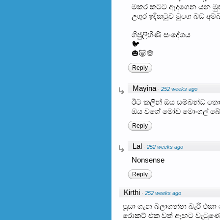
මකර කටට ඇදගෙන යන මුළ
උගුර ඉඳිකටුව මුගෙ බඩ අම්
ගිජුලිහිණි සංදේශය
🐦
🎃🐷🐵
Reply
Mayina
·
252 weeks ago
ඊට කලින් ඔය සම්බන්ධ තොර
ඔය වගේ මෝඩ මොංගල් බේග
Reply
Lal
·
252 weeks ago
Nonsense
Reply
Kirthi
·
252 weeks ago
පූසා ගැන බලාගන්න බැරි එක
රොකට් එක වත් ඇඟට වැටුණො