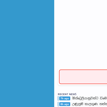
ʀᴇᴄᴇɴᴛ ɴᴇᴡꜱ
ඕස්ට්‍රෙලියානුවන්ට ඩ
7h ago
උණුසුම් කාලගුණ තත්ත්වය
8h ago