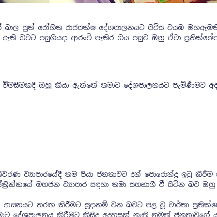
ක්ෂගේ බාල පුත් රෝහිත රාජපක්ෂ දේශපාලනයට පිවිස වයඹ මහඇමත
ති බවට පසුගියදා ආරංචි පැතිර ගිය පසුව ඔහු ඒවා ප්‍රතික්ෂ
ළ විමසීමකදී ඔහු කියා ඇත්තේ තමාට දේශපාලනයට පැමිණීමට අ
වරණ ව්‍යාපාරයේදී තම පියා ජනතාවට දුන් පොරොන්දු ඉටු කිරීම
්‍රික්කයේ මහජන ව්‍යාපාර සඳහා තමා සහභාගී වී සිටින බව ඔහු
සනයට තරඟ කිරීමට සූදානම් වන බවට පළ වූ වාර්තා ප්‍රතික්
ාට දේශපාලනය කිරීමට කිසිදු අදහසක් නැති නමුත් ජනතාවගේ