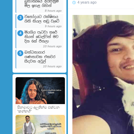
බ්‍රිතාන්‍යයේ අයිස්ක්‍රීම්
4 years ago
මිල ඉහළ ගිහින්
8 hours ago
විනෝදයට රක්ෂිතය
3
ගිනි තියල නඩු වැටේ
9 hours ago
මියගිය පැටවා කරේ
4
තියන් ඩොල්ෆින් මව
දින 6ක් පීනලා
10 hours ago
බන්ධනාගාර
5
ගණනාවක එකවර
සිදවන අවුල්
10 hours ago
සිනමාවට අලුතින්ම එක්වන
‘කන්නගී’