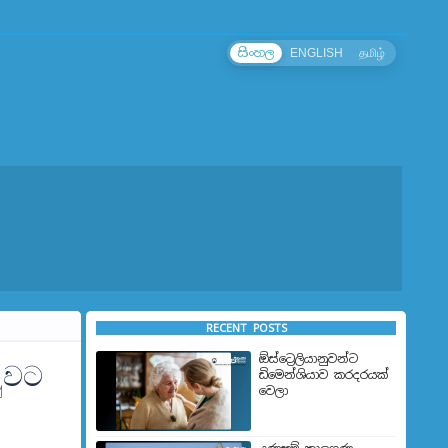
සිංහල
ENGLISH
தமிழ்
RECENT POSTS
ඕස්ට්‍රෙලියානුවන්ට
ුවට
ඩිමෙන්ශියාව කරදරයක්
වෙලා