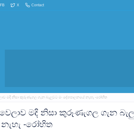
FB
X
Contact
ාව මදි නිසා කුරූණැගල ගැන බැලුවට මං දේශපාලනයේ නැහැ -රෝහිත
වෙලාව මදි නිසා කුරූණැගල ගැන බැල
 නැහැ -රෝහිත