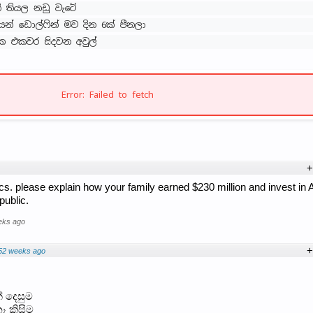
ි තියල නඩු වැටේ
යන් ඩොල්ෆින් මව දින 6ක් පීනලා
 එකවර සිදවන අවුල්
Error: Failed to fetch
+
cs. please explain how your family earned $230 million and invest in A
public.
eks ago
+
52 weeks ago
් දෙසුම
ෑ කිසිම