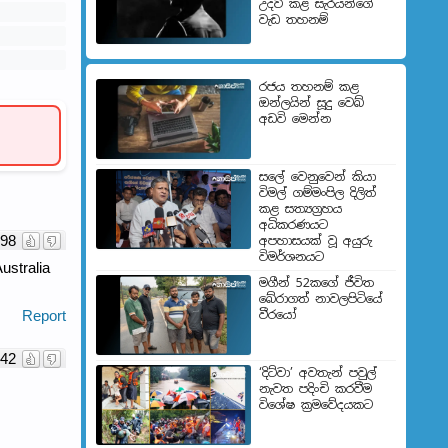
උදව් කළ සැරයන්ගේ
වැඩ තහනම්
රජය තහනම් කළ
ඔන්ලයින් සූදු වෙබ්
අඩවි මෙන්න
සලේ වෙනුවෙන් කියා
විමල් ගම්මංපිල දිලිත්
කළ සත්‍යග්‍රහය
අධිකරණයට
98
අපහාසයක් වූ අයුරු
විමර්ශනයට
ustralia
මගීන් 52කගේ ජීවිත
බේරා­ගත් නාව­ල­පි­ටියේ
Report
වීරයෝ
42
‘දිට්වා’ අවතැන් පවුල්
නැවත පදිංචි කරවීම
විශේෂ ක්‍රමවේදයකට