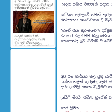
ඉන්දියාව තුළ කෝටි 300ක
උදෙසා සමාජ ව්‍යාපෘති සඳහා
ශුද්ධ ආදායමක් උපයමින් අලුත්
ඉතිහාසයක් ලිවීමට දේව්ගන්ට
අවස්ථාවක්
රෝහිත පැවසුවේ තමන් කුර
ඡන්දදායක කොට්ඨාසය වූ බැ
“මගේ පියා කුරුණෑගල දිස්ත
ව්‍යාපාර වලදී මම ඔහු සමඟ සි
ෂාරුක් ඛාන්ගේ 'කිං'
චිත්‍රපටයේ ලේ තැවරුණු
පොරොන්දු ඉටු කිරීමේ වගකීම
ක්‍රියාදාම දර්ශනයක
ඡායාරූපයක් අන්තර්ජාලයට
අපි එම කාර්යය කළ යුතු බැව
ගන්නා නමුත් කුරුණෑගලට ප
දුක්ගැනවිලි සොයා බැලීමට ස
(ඩේලි මිරර්- ජමිලා හුසේන් 
පෙර ලිපිය