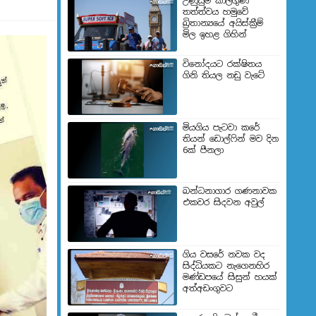
උණුසුම් කාලගුණ
තත්ත්වය හමුවේ
බ්‍රිතාන්‍යයේ අයිස්ක්‍රීම්
මිල ඉහළ ගිහින්
විනෝදයට රක්ෂිතය
ගිනි තියල නඩු වැටේ
මියගිය පැටවා කරේ
තියන් ඩොල්ෆින් මව දින
6ක් පීනලා
බන්ධනාගාර ගණනාවක
එකවර සිදවන අවුල්
ගිය වසරේ නවක වද
සිද්ධියකට නැගෙනහිර
මණ්ඩපයේ සිසුන් හයක්
අත්අඩංගුවට