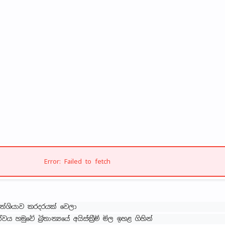
Error: Failed to fetch
ිමෙන්ශියාව කරදරයක් වෙලා
 හමුවේ බ්‍රිතාන්‍යයේ අයිස්ක්‍රීම් මිල ඉහළ ගිහින්