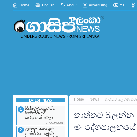
Home
English
About
Advertising
YT
Home
News
තාත්තට බලන්න වෙල
LATEST NEWS
ඕස්ට්‍රෙලියානුවන්ට
1
තාත්තට බලන්න 
ඩිමෙන්ශියාව
කරදරයක් වෙලා
7 hours ago
මං දේශපාලනයේ
උණුසුම් කාලගුණ
2
තත්ත්වය හමුවේ