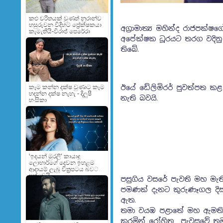
කළු චරිතයක් වුණත් නුරාන්ව
හසුරුවන විදිහට ප්‍රේක්ෂකයා
අග්‍රාමාත්‍ය මහින්ද රාජප
කැමැතියි-විරාජ් පෙරේරා
අපේක්ෂක ධූරයට තරග වදිනු ඇ
තිබේ.
ඊයේ ඩේලිමිරර් පුවත්පත ක
කෑම කන්න දක්ෂ වුණාට කෑම
හදන්න දක්ෂ නැහැ - දිලුෂී
නැති බවයි.
හංසිකා
‘ඉදයන් මුරලි’ කායාදු
ලොහාර්ගේ දෙවන ඉහළම
ආදායම් ලැබූ චිත්‍රපටය බවට
පත්වෙයි
පසුගිය වසරේ පැවති මහ මැති
පමණක් දැනට කුරුණෑගල දිස්ත
ඇත.
තමා වයඹ පළාතේ මහ ඇමති ආ
කරමින් රෝහිත පැවසුවේ තම