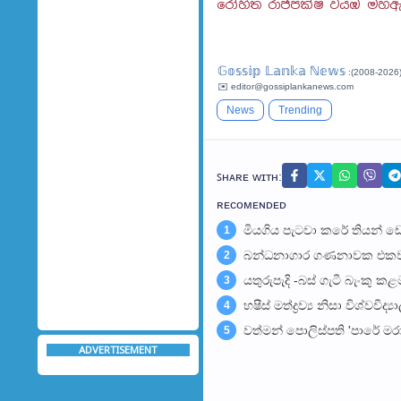
රෝහිත රාජපක්ෂ වයඹ මහඇම
𝔾𝕠𝕤𝕤𝕚𝕡 𝕃𝕒𝕟𝕜𝕒 ℕ𝕖𝕨𝕤
:(2008-2026
✉️ editor@gossiplankanews.com
News
Trending
ꜱʜᴀʀᴇ ᴡɪᴛʜ:
ʀᴇᴄᴏᴍᴇɴᴅᴇᴅ
මියගිය පැටවා කරේ තියන් ඩො
1
බන්ධනාගාර ගණනාවක එකවර
2
යතුරුපැදි -බස් ගැටී බැංකු 
3
හෂීස් මත්ද්‍රව්‍ය නිසා විශ්වව
4
වත්මන් පොලිස්පති 'පාරේ 
5
ADVERTISEMENT