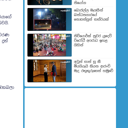
නියෝග
බොරැල්ල මැගසින්
බන්ධනගාරයේ
රයාගේ
නොසන්සුන් තත්වයක්
වයි.
ිවරණ
නිව්යොර්ක් නුවර යුදෙව්
දුන්
විරෝධී අපරාධ ඉහළ
ගිහින්
අවුන් සාන් සූ කී
මියගියැයි කියන ආරංචි
මැද රතුකුරුසෙන් හමුවේ
 රැකබලා