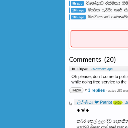
විනෝදයට රක්ෂිතය ගින
9h ago
මියගිය පැටවා කරේ ති
10h ago
බන්ධනාගාර ගණනාවක
10h ago
Comments
(
20
)
imithiyas
·
252 weeks ago
Oh please, don't come to politi
while doing free service to the 
3 replies
Reply
·
active 252 we
ලිහිණියා 🐦 Patriot
140p
·
2
🌵🐒🌵
කබර තෙල් උලා දිව දෙකකින
කෙබර මිසක ඇත්තක් දැක න