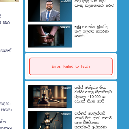
යතුරුපැදි -බස් ගැටී
බැංකු කළමනාකරු මරුට
ි
ේප කර
කුඩු ගහන්න ත්‍රීරෝද
කෑලි ගලවන හොරණ
හොරා
දහසක්
Error: Failed to fetch
හෂීස් මත්ද්‍රව්‍ය නිසා
විශ්වවිද්‍යාල සිසුවෙකුට
රුපියල් 410,000 ක
දඩයක් නියම වෙයි
 සඳහා
 පවසා
වත්මන් පොලිස්පති
'පාරේ මරා දාන' කතාව
ෂේප
ගැන විමර්ශනය
කරන්නැයි අධිකරණ
 යහපත