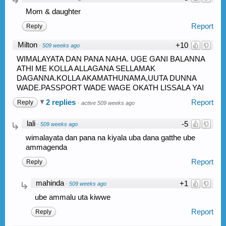
Mom & daughter
Report
Reply
Milton
+10
·
509 weeks ago
WIMALAYATA DAN PANA NAHA. UGE GANI BALANNA
ATHI ME KOLLA ALLAGANA SELLAMAK
DAGANNA.KOLLA AKAMATHUNAMA,UUTA DUNNA
WADE.PASSPORT WADE WAGE OKATH LISSALA YAI
2 replies
Report
Reply
·
active 509 weeks ago
lali
-5
·
509 weeks ago
wimalayata dan pana na kiyala uba dana gatthe ube
ammagenda
Report
Reply
mahinda
+1
·
509 weeks ago
ube ammalu uta kiwwe
Report
Reply