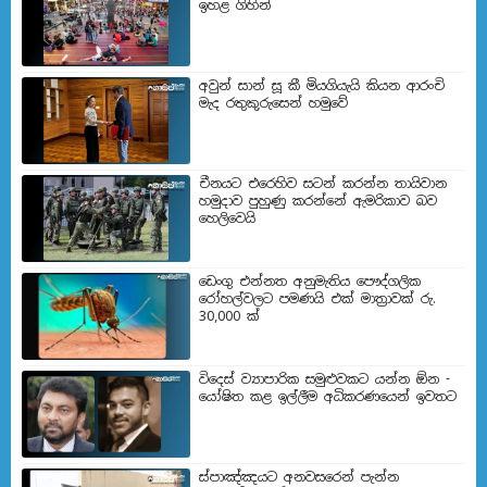
ඉහළ ගිහින්
අවුන් සාන් සූ කී මියගියැයි කියන ආරංචි
මැද රතුකුරුසෙන් හමුවේ
චීනයට එරෙහිව සටන් කරන්න තායිවාන
හමුදාව පුහුණු කරන්නේ ඇමරිකාව බව
හෙලිවෙයි
ඩෙංගු එන්නත අනුමැතිය පෞද්ගලික
රෝහල්වලට පමණයි එක් මාත්‍රාවක් රු.
30,000 ක්
විදෙස් ව්‍යාපාරික සමුළුවකට යන්න ඕන -
යෝෂිත කළ ඉල්ලීම අධිකරණයෙන් ඉවතට
ස්පාඤ්ඤයට අනවසරෙන් පැන්න