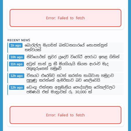
Error: Failed to fetch
ʀᴇᴄᴇɴᴛ ɴᴇᴡꜱ
බොරැල්ල මැගසින් බන්ධනගාරයේ නොසන්සුන්
1h ago
තත්වයක්
නිව්යොර්ක් නුවර යුදෙව් විරෝධී අපරාධ ඉහළ ගිහින්
10h ago
අවුන් සාන් සූ කී මියගියැයි කියන ආරංචි මැද
11h ago
රතුකුරුසෙන් හමුවේ
චීනයට එරෙහිව සටන් කරන්න තායිවාන හමුදාව
12h ago
පුහුණු කරන්නේ ඇමරිකාව බව හෙලිවෙයි
ඩෙංගු එන්නත අනුමැතිය පෞද්ගලික රෝහල්වලට
12h ago
පමණයි එක් මාත්‍රාවක් රු. 30,000 ක්
Error: Failed to fetch