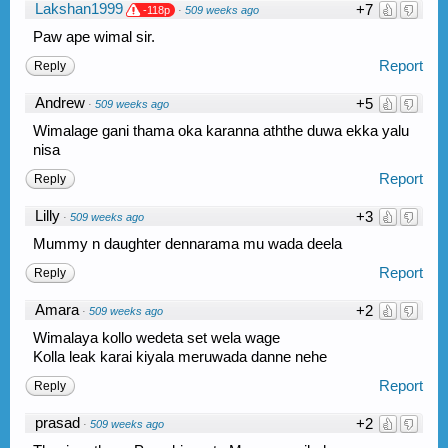
Lakshan1999
+7
-118p
·
509 weeks ago
Paw ape wimal sir.
Report
Reply
Andrew
+5
·
509 weeks ago
Wimalage gani thama oka karanna aththe duwa ekka yalu
nisa
Report
Reply
Lilly
+3
·
509 weeks ago
Mummy n daughter dennarama mu wada deela
Report
Reply
Amara
+2
·
509 weeks ago
Wimalaya kollo wedeta set wela wage
Kolla leak karai kiyala meruwada danne nehe
Report
Reply
prasad
+2
·
509 weeks ago