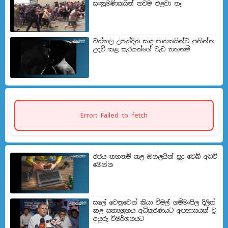
සංක්‍රමණිකයින් තවම එළවා නෑ
වත්තල උපන්දින සාද ඝාතකයින්ට පනින්න
උදව් කළ සැරයන්ගේ වැඩ තහනම්
Error: Failed to fetch
රජය තහනම් කළ ඔන්ලයින් සූදු වෙබ් අඩවි
මෙන්න
සලේ වෙනුවෙන් කියා විමල් ගම්මංපිල දිලිත්
කළ සත්‍යග්‍රහය අධිකරණයට අපහාසයක් වූ
අයුරු විමර්ශනයට