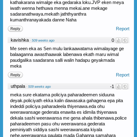
kathakarana wimalge eka gedaraka loku.JVP eken meya
iwath wenna hethuwa menna mekai.ane mekage
sadaranathwaya.mekath jaththyanthra
kumanthranayakada danne Naha
Report
Reply
kavishka
0
·
509 weeks ago
Me seen eka as Sen mulu lankaawatama wimalayage ge
balaaganna awasthaawak labenawa ekath maru wimal
paudgalika saadarana salli walin hadapu geyakmada
meka
Report
Reply
uthpala
-1
·
509 weeks ago
meka sure ekatama policiya paharadeemen siduuna
deyak.policiyath ekka kalin dawasaka gahagena epa pita
indeddi policiya paharadeela thiyenawa.eda ohu
weerawansage gederata enawita es idimila thiyenawa
dekala sashi weerawansa me gena ahala thibenawa.police
paharadeemen pasu ohu weerawansa gederata
peminiyath siddiya sashi weerawansata kiyala
nehe.weerawansa paulata mada Gahanna samahara