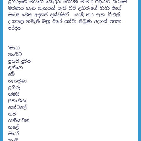
ළහිරුගේ මවගේ සොයුරා හෙවත් මාමාද පදිංචිව සිටී.මේ
මරණය ගැන සැකයක් ඇති බව ළහිරුගේ මාමා ඊයේ
මාධ්‍ය වෙත අදහස් දක්වමින් හෙළි කර ඇත. බී.එල්.
දයාපාල නමැති ඔහු ඊයේ දක්වා තිබුණ අදහස් පහත
පරිදිය.
‘මගෙ
නංගිට
පුතයි දුවයි
ඉන්නෙ
මේ
නැතිවුණ
ළහිරු
තමයි
පුතා.එයා
හෝටලේ
කයි
රැකියාවක්
කළේ.
මගේ
නංගි