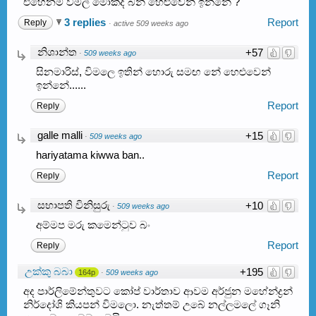
එහෙනම් විමල් මොකද බන් හෙළුවෙන් ඉන්නේ ?
3 replies
Report
Reply
·
active 509 weeks ago
නිශාන්ත
+57
·
509 weeks ago
සිනමාරිස්, විමලෙ ඉතින් හොරු සමඟ නේ හෙළුවෙන්
ඉන්නේ......
Report
Reply
galle malli
+15
·
509 weeks ago
hariyatama kiwwa ban..
Report
Reply
සභාපති විනිසුරු
+10
·
509 weeks ago
අම්මප මරු කමෙන්ටුව බං
Report
Reply
උක්කු බබා
+195
164p
·
509 weeks ago
අද පාර්ලිමේන්තුවට කෝප් වාර්තාව ආවම අර්ජුන මහේන්ද්‍රන්
නිර්දෝශි කියපන් විමලො. නැත්තම් උබේ නල්ලමලේ ගෑනි