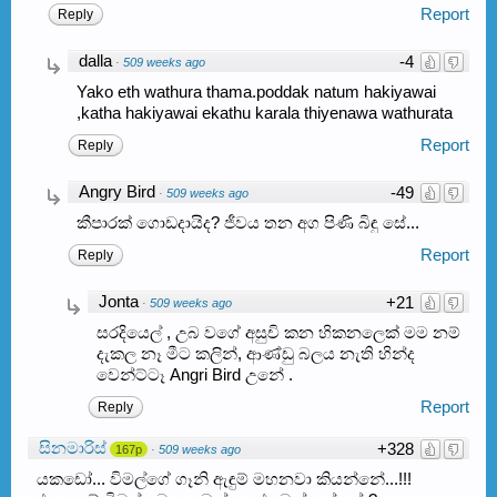
Report
Reply
dalla
-4
·
509 weeks ago
Yako eth wathura thama.poddak natum hakiyawai
,katha hakiyawai ekathu karala thiyenawa wathurata
Report
Reply
Angry Bird
-49
·
509 weeks ago
කීපාරක් ගොඩදායිද? ජීවය තන අග පිණි බිඳු සේ...
Report
Reply
Jonta
+21
·
509 weeks ago
සරදියෙල් , උබ වගේ අසුචි කන හිකනලෙක් මම නම්
දැකල නෑ මීට කලින්, ආණ්ඩු බලය නැති හින්ද
වෙන්ට්ටෑ Angri Bird උනේ .
Report
Reply
සිනමාරිස්
+328
167p
·
509 weeks ago
යකඩෝ... විමල්ගේ ගෑනි ඇඳුම් මහනවා කියන්නේ...!!!