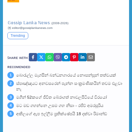
𝔾𝕠𝕤𝕤𝕚𝕡 𝕃𝕒𝕟𝕜𝕒 ℕ𝕖𝕨𝕤
:(2008-2026)
✉️ editor@gossiplankanews.com
Trending
ꜱʜᴀʀᴇ ᴡɪᴛʜ:
ʀᴇᴄᴏᴍᴇɴᴅᴇᴅ
බොරැල්ල මැගසින් බන්ධනගාරයේ නොසන්සුන් තත්වයක්
1
ස්පාඤ්ඤයට අනවසරෙන් පැන්න සංක්‍රමණිකයින් තවම එළවා
2
නෑ
මගීන් 52කගේ ජීවිත බේරා­ගත් නාව­ල­පි­ටියේ වීරයෝ
3
මට මඩ ගහන්නෙ උසම ගහ නිසා - රජීව් අමරසූරිය
4
අකිලගේ ඇප ඉල්ලීම ප්‍රතික්ෂේපයි 18 දක්වා රිමාන්ඩ්
5