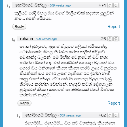
හෝමාගම බන්දුල
+74
·
509 weeks ago
කුලියට රෙදි මහල ඔය වගේ මාලිගාවක් හදන්න පුලුවන්
නම්... අනේ බයියො...
Report
Reply
rohana
-26
·
509 weeks ago
ගොන් බුරුවො, අදහස් කිවුව්ව පලියට බයියෙක්ද,
ටෝය්යෙක්ද කියල තීරණය කරන කලින් කිවුවේ
මොකක්ද බලපන්. මේ මිනිහ වෙනුවෙන් මට කතා
කරන්න ඕනේ නැ. එත් පොඩ්ඩක් හොයල බලපන් ඔය
ගෙදර ඔය මිනිහගේ කියන කියන පාරට ඌය මනුස්සය
කියන්නේ ඔය ගෙදර උගේ ගැනිගේ රට ඉන්න නංගි
හදපු එකක් කියල. ඒවා සේරම හොයල බලල කරුණු
තීරණය කරන්න වෙන්නේ. නැතුව තවත් දේශපාලන
බුරුවෙක් කියන කතාවක් ගොබ්බයෙක් වගේ විස්වාස
කරන්නේ නැතුව.
Report
Reply
හෝමාගම බන්දුල
+62
·
509 weeks ago
එහෙමයි... එහෙමයි... ඔය තව මහත්තුරු කියන්නෙ