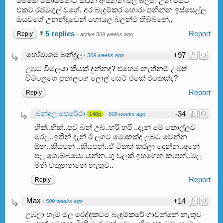
මේකේ කොමෙන්ට් කරන අංජනන් එලි බලන උන් සෙට්
එකට රජමගුල් වගේ. අර බැදුම්කර හොරා පනින්න ඉස්සෙල්ල
ඔයවගේ උනන්දුවෙන් හොයල බලන්ට තිබ්බනේ,,
5 replies
Report
Reply
·
active 509 weeks ago
හෝමාගම බන්දුල
+97
·
509 weeks ago
උඹට විමලයා කීයක් දුන්නද? එහෙම නැත්නම් උඹත්
විමලෙගෙ පුතාලගෙ ලොල් සෙට් එකේ එකෙක්ද?
Report
Reply
බන්දුල පෙරේරා
-34
146p
·
509 weeks ago
හික්..හික්..පවු බන් උබ..හරි හරි ..දැන් මේ කොල්ලව
මරල..ඉතින් දැන් ඊ ලගට මොකක්ද උබට වෙන්න
ඕන..කියපන් ..කියපන්..ඒ ටිකත් කරලා දෙන්න..අනේ
පල ගොබ්බයො යන්න..ගු වලක් ඉහගෙන කාපන්..මල
මිනි විකුනන්නේ නැතුව..
Report
Reply
Max
+14
·
509 weeks ago
උඹලා හැම මල රෙද්දකටම බැඳුම්කරේ ගාවන්නේ නැතුව