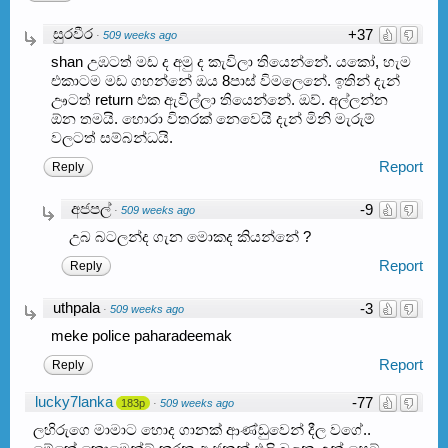
සුරවීර
+37
·
509 weeks ago
shan උඹටත් මඩ ද අමු ද කැවිලා තියෙන්නේ. යකෝ, හැම
එකාටම මඩ ගහන්නේ ඔය 8පාස් විමලෙනේ. ඉතින් දැන්
ඌටත් return එක ඇවිල්ලා තියෙන්නේ. ඔව්. අල්ලන්න
ඕන තමයි. හොරා විතරක් නෙවෙයි දැන් මිනි මැරුම්
වලටත් සම්බන්ධයි.
Report
Reply
අජපල්
-9
·
509 weeks ago
උබ බටලන්ද ගැන මොකද කියන්නේ ?
Report
Reply
uthpala
-3
·
509 weeks ago
meke police paharadeemak
Report
Reply
lucky7lanka
-77
183p
·
509 weeks ago
ලහිරුගෙ මාමාට හොද ගානක් ආණ්ඩුවෙන් දීල වගේ..