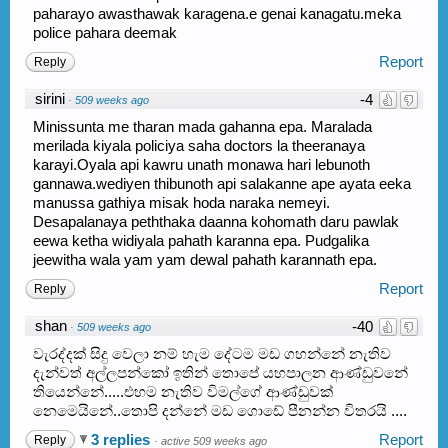
paharayo awasthawak karagena.e genai kanagatu.meka
police pahara deemak
Report
Reply
sirini
-4
·
509 weeks ago
Minissunta me tharan mada gahanna epa. Maralada
merilada kiyala policiya saha doctors la theeranaya
karayi.Oyala api kawru unath monawa hari lebunoth
gannawa.wediyen thibunoth api salakanne ape ayata eeka
manussa gathiya misak hoda naraka nemeyi.
Desapalanaya peththaka daanna kohomath daru pawlak
eewa ketha widiyala pahath karanna epa. Pudgalika
jeewitha wala yam yam dewal pahath karannath epa.
Report
Reply
shan
-40
·
509 weeks ago
වැරද්දක් සිදු වෙලා නම් හැම දේටම මඩ ගහන්නේ නැතිව
දැන්වත් අල්ලපන්කෝ ඉතින් තොපේ යහපාලන ආණ්ඩුවනේ
තියෙන්නේ.....එහම නැතිව විමල්ගේ ආණ්ඩුවක්
නෙමෙයිනේ..තොපි දන්නේ මඩ ගොඩේ පීනන්න විතරයි ....
3 replies
Report
Reply
·
active 509 weeks ago