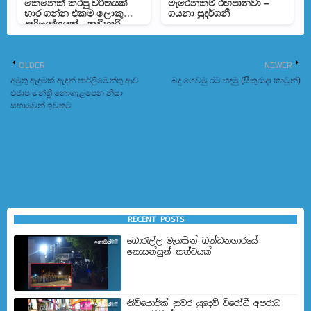
කෙනෙක් කරපු චරිතයක්
මැරෙනකම් රඟපානවා –
භාර ගන්න එකම ලොකු
ගයනා සුදර්ශනී
අභියෝගයක් - කවිහාරි
හපුතන්ත්‍රි
OLDER
NEWER
අමුතු ඇඳුමක් ඇඳන් පාර්ලිමේන්තු ආව
බදු ගෙවමු රට හදමු (සිකුරාදා කාටූන්)
එජාප මන්ත්‍රී නොගැළපෙන නිසා
සභාවෙන් ඉවතට
RECENT POSTS
බොරැල්ල මැගසින් බන්ධනගාරයේ
නොසන්සුන් තත්වයක්
නිව්යොර්ක් නුවර යුදෙව් විරෝධී අපරාධ