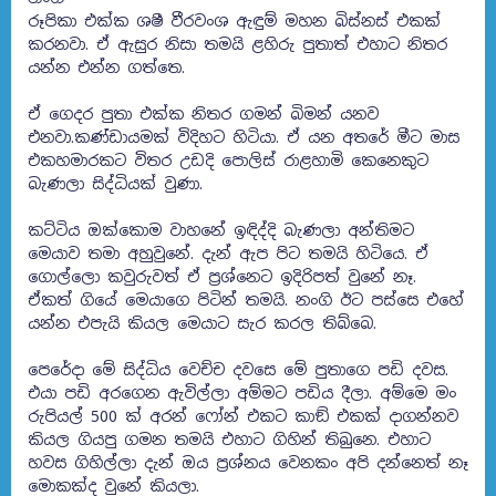
රූපිකා එක්ක ශෂී වීරවංශ ඇඳුම් මහන බිස්නස් එකක්
කරනවා. ඒ ඇසුර නිසා තමයි ළහිරු පුතාත් එහාට නිතර
යන්න එන්න ගත්තෙ.
ඒ ගෙදර පුතා එක්ක නිතර ගමන් බිමන් යනව
එනවා.කණ්ඩායමක් විදිහට හිටියා. ඒ යන අතරේ මීට මාස
එකහමාරකට විතර උඩදි පොලිස් රාළහාමි කෙනෙකුට
බැණලා සිද්ධියක් වුණා.
කට්ටිය ඔක්කොම වාහනේ ඉඳිද්දි බැණලා අන්තිමට
මෙයාව තමා අහුවුනේ. දැන් ඇප පිට තමයි හිටියෙ. ඒ
ගොල්ලො කවුරුවත් ඒ ප‍්‍රශ්නෙට ඉදිරිපත් වුනේ නෑ.
ඒකත් ගියේ මෙයාගෙ පිටින් තමයි. නංගි ඊට පස්සෙ එහේ
යන්න එපැයි කියල මෙයාට සැර කරල තිබ්බෙ.
පෙරේදා මේ සිද්ධිය වෙච්ච දවසෙ මේ පුතාගෙ පඩි දවස.
එයා පඩි අරගෙන ඇවිල්ලා අම්මට පඩිය දීලා. අම්මෙ මං
රුපියල් 500 ක් අරන් ෆෝන් එකට කාඞ් එකක් දාගන්නව
කියල ගියපු ගමන තමයි එහාට ගිහින් තිබුනෙ. එහාට
හවස ගිහිල්ලා දැන් ඔය ප‍්‍රශ්නය වෙනකං අපි දන්නෙත් නෑ
මොකක්ද වුනේ කියලා.