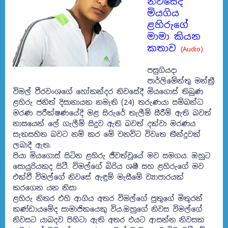
නිවසේදී
මියගිය
ළහිරුගේ
මාමා කියන
කතාව
(Audio)
පසුගියදා
පාර්ලිමේන්තු මන්ත‍්‍රී
විමල් වීරවංශගේ හෝකන්දර නිවසේදී මියගොස් තිබුණ
ළහිරු ජනිත් දිසානායක නමැති (24) තරුණයා සම්බන්ධ
මරණ පරීක්ෂණයේදී මළ සිරුරේ තැලීම් සීරීම් ඇති බවත්
නාසයෙන් ලේ ගැලීම් සිදුව ඇති බවත් දක්වා මරණය
සැකසහිත බවට නම් කර මේ වනවිට විවෘත තීන්දුවක්
ලබාදී ඇත.
පියා මියගොස් සිටින ළහිරු ජීවත්වූයේ මව සමගය. ඔහුට
සොයුරියකද සිටී. විමල්ගේ බිරිය ශෂී සහ ළහිරුගේ මව
එක්වී විමල්ගේ නිවසේ ඇඳුම් මැසීමේ ව්‍යාපාරයක්
කරගෙන යන නිසා
ළහිරු නිතර එහි ආගිය අතර විමල්ගේ පුතුගේ මිතුරන්
කණ්ඩායමේද සාමාජිකයෙකු විය.ඔහුගේ නිවස විමල්ගේ
නිවසට යාබදව පිහිටා ඇති අතර එයට ආසන්න නිවසක