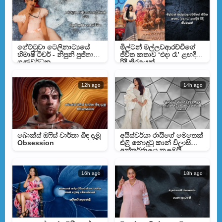
ගේට්ටුවා ටෙලිනාට්‍යයේ
මිල්ටන් මල්ලවආරච්චිගේ
හිමාෂි ටීචර් - නිපුනි පුජිතා
ජීවිත කතාව ‘එදා රෑ’ ළඟදීම
ගුණවර්ධන
රිදී තිරයෙන්
12h ago
14h ago
බොක්ස් ඔෆිස් වාර්තා බිඳ දැමූ
අයිස්වර්යා රායිගේ මෙතෙක්
Obsession
එළි නොදුටු කාන් විලාසිතාව
අන්තර්ජාලය කළඹයි
16h ago
18h ago