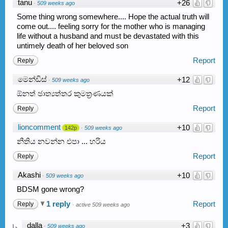
tanu
+26
·
509 weeks ago
Some thing wrong somewhere.... Hope the actual truth will
come out.... feeling sorry for the mother who is managing
life without a husband and must be devastated with this
untimely death of her beloved son
Report
Reply
මෙන්ඩිස්
+12
·
509 weeks ago
ඕනත් ඡාත්‍යත්තර කුමත්‍රණයක්
Report
Reply
lioncomment
+10
142p
·
509 weeks ago
නීතිය නවන්න එපා ... හරිය
Report
Reply
Akashi
+10
·
509 weeks ago
BDSM gone wrong?
1 reply
Report
Reply
·
active 509 weeks ago
dalla
+3
·
509 weeks ago