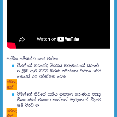
සිද්ධිය සම්බන්ධ පෙර වාර්තා
විමල්ගේ නිවසේදී මියගිය තරුණයාගේ සිරුරේ
තැලීම් ඇති බවට මරණ පරීක්ෂක වාර්තා ශරිර
කොටස් රස පරික්ෂක වෙත
මෙතැ
නින්
විමල්ගේ නිවසේ රාත්‍රිය ගතකළ තරුණයා පසුදා
මියගොසින් එයාගෙ තාත්තත් මැරුනෙ ඒ විදියට -
ශෂී වීරවංශ
මෙතැ
නින්