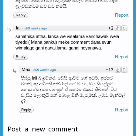
බලපන් මෙතන මිනි මැරුමක් වෙලා තියෙන බව. හැම
ඉලව්වකටම චව් චව් තමයි.
Report
Reply
lali
+3
·
509 weeks ago
sahathika attha. lanka we visalama vanchawak wela
tiyeddi( Maha banku) meke comment dana evun
wimalage gani ganai.lamai ganai hoyanawa.
Report
Reply
Max
+13
·
509 weeks ago
පිස්සු lali බැඳුම්කර, ඩේසි ආච්චි ගේ ඉඩම්, ඉස්සර
මහබැංකු අධිපති කබ්රාල් ගේ වංචා, ඔය සියල්ලම
හොයන්න ඕන. නමුත් ඒ සේරම එකට තිබ්බත්, ඊට
වැඩිය ලොකුයි නේ බොළ මිනි මැරුමක්. උඹට මැන්ටල්
ද?
Report
Reply
Post a new comment