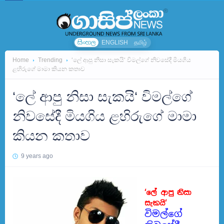
සිංහල
ENGLISH
தமிழ்
Home
Trending
‘ලේ ආපු නිසා සැකයි‘ විමල්ගේ නිවසේදී මියගිය
ළහිරුගේ මාමා කියන කතාව
‘ලේ ආපු නිසා සැකයි‘ විමල්ගේ
නිවසේදී මියගිය ළහිරුගේ මාමා
කියන කතාව
9 years ago
‘ලේ ආපු නිසා
සැකයි‘
විමල්ගේ