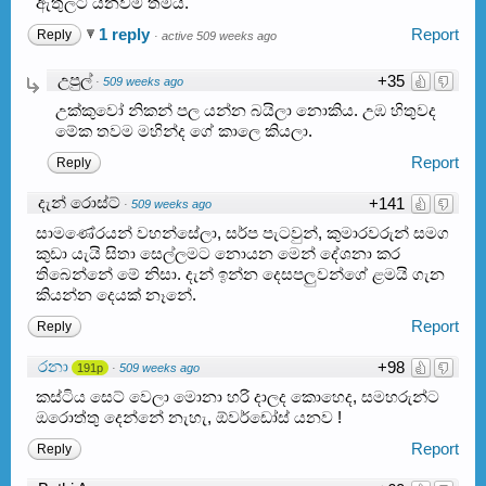
ඇතුලට යනවම තමයි.
1 reply
Report
Reply
·
active 509 weeks ago
උපුල්
+35
·
509 weeks ago
උක්කුවෝ නිකන් පල යන්න බයිලා නොකිය. උඹ හිතුවද
මේක තවම මහින්ද ගේ කාලෙ කියලා.
Report
Reply
දැන් රොස්ට්
+141
·
509 weeks ago
සාමණේරයන් වහන්සේලා, සර්ප පැටවුන්, කුමාරවරුන් සමග
කුඩා යැයි සිතා සෙල්ලමට නොයන මෙන් දේශනා කර
තිබෙන්නේ මේ නිසා. දැන් ඉන්න දෙසපලුවන්ගේ ළමයි ගැන
කියන්න දෙයක් නෑනේ.
Report
Reply
රනා
+98
191p
·
509 weeks ago
කස්ටිය සෙට් වෙලා මොනා හරි දාලද කොහෙද, සමහරුන්ට
ඔරොත්තු දෙන්නේ නැහැ, ඕවර්ඩෝස් යනව !
Report
Reply