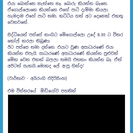
එයා බොන්නෙ නැත්තෙ නෑ. බොරු කියන්න බෑනෙ.
ඒගොල්ලොනෙ කියන්නෙ එහේ පාටි දැම්මා කියලා.
හැමදාම එහේ පාටි තමා. කට්ටිය හත් අට දෙනෙක් එකතු
වෙනවනේ.
සිද්ධියෙන් පස්සේ නංගිට මේගොල්ලො උදේ 8.30 ට විතර
කෝල් කරලා තිබුණා.
ඊට පස්සෙ තමා දන්නෙ. එයාට වුණ අසාධාරණේ එයා
කියන්න එපැයි. සාධාරණේ අසාධාරණේ කියන්න පුළුවන්
මේක වෙන එකක් බලලා තමයි එතකං කියන්න බෑ. ඒත්
අපිටත් සැකයි..මොකද ලේ ආපු හින්දා‘
(වාර්තාව - අයිරංගි එදිරිසිංහ)
එම විස්තරයේ ඕඩියෝව පහතින්