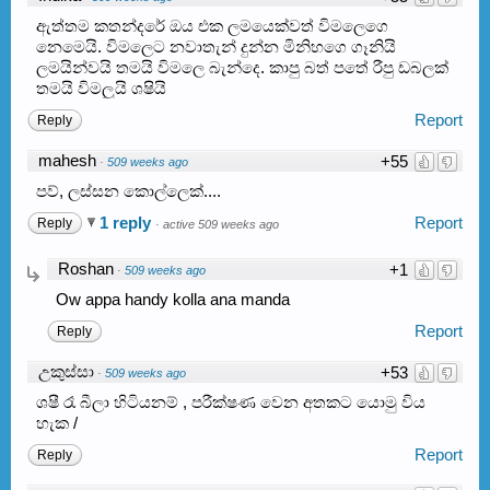
ඇත්තම කතන්දරේ ඔය එක ලමයෙක්වත් විමලෙගෙ
නෙමෙයි. විමලෙට නවාතැන් දුන්න මිනිහගෙ ගෑනියි
ලමයින්වයි තමයි විමලෙ බැන්දෙ. කාපු බත් පතේ රීපු ඩබලක්
තමයි විමලුයි ශෂියි
Report
Reply
mahesh
+55
·
509 weeks ago
පව්, ලස්සන කොල්ලෙක්....
1 reply
Report
Reply
·
active 509 weeks ago
Roshan
+1
·
509 weeks ago
Ow appa handy kolla ana manda
Report
Reply
උකුස්සා
+53
·
509 weeks ago
ශෂී රෑ බීලා හිටියනම් , පරීක්ෂණ වෙන අතකට යොමු විය
හැක /
Report
Reply