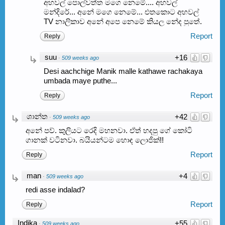
අහවල් පොල්වත්ත මගෙ නෙමේ.... අහවල්
මන්දිරේ... අනේ මගෙ නෙමේ... එතකොට අහවල්
TV නාලිකාව අනේ අපෙ නෙමේ කියල නේද පුතේ.
Report
Reply
suu
+16
·
509 weeks ago
Desi aachchige Manik malle kathawe rachakaya
umbada maye puthe...
Report
Reply
ශාන්ත
+42
·
509 weeks ago
අනේ පව්. කුලියට රෙදි මහනවා. ඒත් හදපු ගේ කෝටි
ගානක් වටිනවා. බයියන්ටම හොඳ ලොජික්!!
Report
Reply
man
+4
·
509 weeks ago
redi asse indalad?
Report
Reply
Indika
+55
·
509 weeks ago