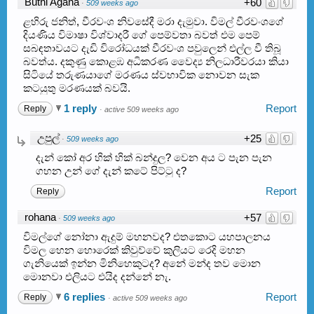
Buthi Agana
+60
·
509 weeks ago
ළහිරු ජනිත්, වීරවංශ නිවසේදී මරා දැමුවා. විමල් වීරවංශගේ
දියණිය විමාෂා විශ්වාදරී ගේ පෙම්වතා බවත් එම පෙම්
සබඳතාවයට දැඩි විරෝධයක් වීරවංශ පවුලෙන් එල්ල වී තිබූ
බවත්ය. දකුණු කොළඹ අධිකරණ වෛද්‍ය නිලධාරීවරයා කියා
සිටියේ තරුණයාගේ මරණය ස්වභාවික නොවන සැක
කටයුතු මරණයක් බවයි.
1 reply
Report
Reply
·
active 509 weeks ago
උපුල්
+25
·
509 weeks ago
දැන් කෝ අර හික් හික් බන්දුල? වෙන අය ට පැන පැන
ගහන උන් ගේ දැන් කටේ පිට්ටු ද?
Report
Reply
rohana
+57
·
509 weeks ago
විමල්ගේ නෝනා ඇදුම් මහනවද? එතකොට යහපාලනය
විමල හෙන හොරෙක් කිවුව්වේ කුලියට රෙදි මහන
ගැනියෙක් ඉන්න මිනිහෙකුටද? අනේ මන්ද තව මොන
මොනවා එලියට එයිද දන්නේ නැ.
6 replies
Report
Reply
·
active 509 weeks ago