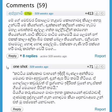
Comments
(
59
)
අප්පුහාමි
+413
175p
·
509 weeks ago
මේ ගේ මෙච්චර විසාලෙට හැදුවෙ කොහොමද කියලා අහපු
උන්ටයි මේ කියන්නේ.. දැක්කනේ කලිසන් කොට හැට්ට
මහල බොත්තම් අල්ලල ගත්ත සල්ලිවලින් කරගෙන
තියෙන්නේ..පාටි කිව්වට පාටිම නෙමෙයි ඔය ලෙමන් පෆ්
එකක් කාලා අලිආ බීම එකක් බේලා තියෙන්නෙ.. එලිවෙන
ජාමෙටලු හොඳ හොඳ සෙල්ලම්.. එක්කො ගෑණි හරි පක්ශෙ
හරි මාරු කරන්න වෙයි වගෙ...
8 replies
Report
Reply
·
active 509 weeks ago
one shot
+71
·
509 weeks ago
"කට්ටිය ඔක්කොම වාහනේ ඉඳිද්දි බැණලා අන්තිමට
මෙයාව තමා අහුවුනේ. දැන් ඇප පිට තමයි හිටියෙ. ඒ
ගොල්ලො කවුරුවත් ඒ ප‍්‍රශ්නෙට ඉදිරිපත් වුනේ නෑ.ඒකත්
ගියේ මෙයාගෙ පිටින් තමයි."
මියගිය තරුණයාගෙ මාමා ඉහත ප්‍රකාශයෙන් අවස්ථාවාදි
ගුණමකු පුද්ගලයන් ගැන හොදටම කියා දෙනවා.අපෙ උන්
එත් මූ පස්සෙන් යනවානෙ.
Report
Reply