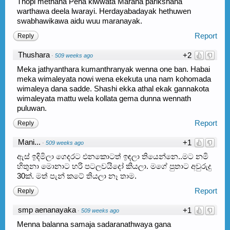
Thopi methana Pena kiwwata Marana parikshana
warthawa deela lwarayi. Herdayabadayak hethuwen
swabhawikawa aidu wuu maranayak.
Report
Reply
Thushara
+2
·
509 weeks ago
Meka jathyanthara kumanthranyak wenna one ban. Habai
meka wimaleyata nowi wena ekekuta una nam kohomada
wimaleya dana sadde. Shashi ekka athal ekak gannakota
wimaleyata mattu wela kollata gema dunna wennath
puluwan.
Report
Reply
Mani...
+1
·
509 weeks ago
ඇස් ඉදිමිලා ගෙදරට එනකොටත් ඉඳලා තියෙන්නෙ..මට නමි
හිතුනා මොනාට හරි පටලවයිදෝ කියලා. මගේ පුතාට අවුරුදු
30ක්. මත් පැන් කටේ තියලා නෑ තාම.
Report
Reply
smp aenanayaka
+1
·
509 weeks ago
Menna balanna samaja sadaranathwaya gana