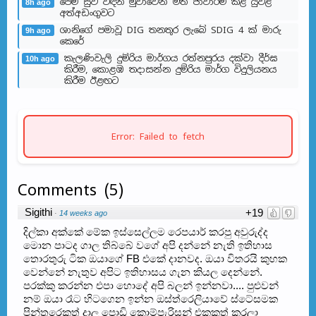
පෙම් සුව විඳින මුවාවෙන් මත් ජාවාරම් කළ යුවළ
8h ago
අත්අඩංගුවට
ශානිගේ පමාවූ DIG තනතුර ලැබේ SDIG 4 ක් මාරු
9h ago
කෙරේ
කැලණිවැලි දුම්රිය මාර්ගය රත්නපුරය දක්වා දීර්ඝ
10h ago
කිරීම, කොළඹ තදාසන්න දුම්රිය මාර්ග විදුලියනය
කිරීම ඊළඟ​ට
Error: Failed to fetch
Comments
(
5
)
Sigithi
+19
·
14 weeks ago
දිල්කා අක්කේ මේක ඉස්සෙල්ලම රෙපයාර් කරපු අවුරුද්ද
මොන පාටද ගාල තිබ්බේ වගේ අපි දන්නේ නැති ඉතිහාස
තොරතුරු ටික ඔයාගේ FB එකේ දානවද. ඔයා විතරයි කුහක
වෙන්නේ නැතුව අපිට ඉතිහාසය ගැන කියල දෙන්නේ.
පරක්කු කරන්න එපා හොදේ අපි බලන් ඉන්නවා.... පුළුවන්
නම් ඔයා රෑට හිටගෙන ඉන්න ඔස්ත්රෙලියාවේ ස්ටේසමක
පින්තුරෙකුත් දාල පොඩි කොම්පැරිසන් එකකුත් කරලා