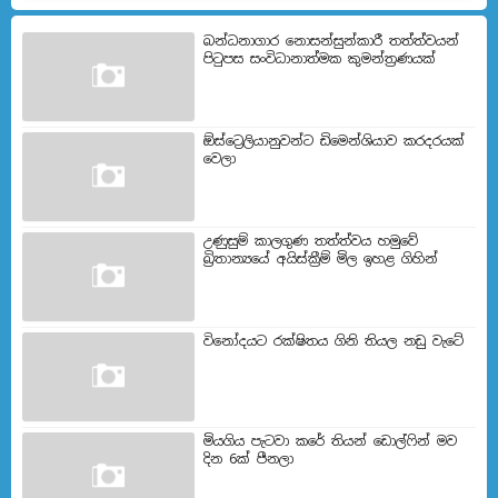
බන්ධනාගාර නොසන්සුන්කාරී තත්ත්වයන්
පිටුපස සංවිධානාත්මක කුමන්ත්‍රණයක්
ඕස්ට්‍රෙලියානුවන්ට ඩිමෙන්ශියාව කරදරයක්
වෙලා
උණුසුම් කාලගුණ තත්ත්වය හමුවේ
බ්‍රිතාන්‍යයේ අයිස්ක්‍රීම් මිල ඉහළ ගිහින්
විනෝදයට රක්ෂිතය ගිනි තියල නඩු වැටේ
මියගිය පැටවා කරේ තියන් ඩොල්ෆින් මව
දින 6ක් පීනලා