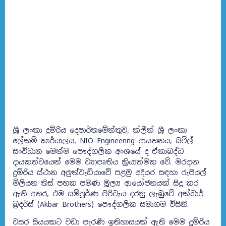
ශ්‍රී ලංකා දුම්රිය දෙපාර්තමේන්තුව, ක්ලීන් ශ්‍රී ලංකා
ලේකම් කාර්යාලය, NIO Engineering ආයතනය, සිවිල්
සංවිධාන මෙන්ම පෞද්ගලික අංශයේ ද ඒකාබද්ධ
දායකත්වයෙන් මෙම ව්‍යාපෘතිය ක්‍රියාත්මක වේ. මරදාන
දුම්රිය ස්ථාන අලුත්වැඩියාවේ පළමු අදියර සඳහා රුපියල්
මිලියන තිස් පහක පමණ මූල්‍ය ආයෝජනයක් සිදු කර
ඇති අතර, එම සම්පූර්ණ පිරිවැය දරනු ලැබුවේ අක්බාර්
බ්‍රදර්ස් (Akbar Brothers) පෞද්ගලික සමාගම විසිනි.
වසර සියයකට වඩා පැරණි ඉතිහාසයක් ඇති මෙම දුම්රිය