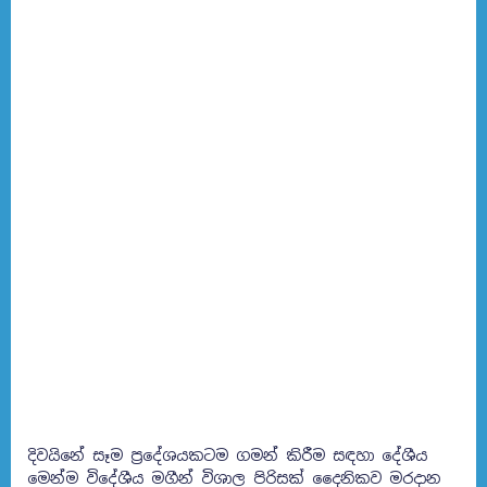
දිවයිනේ සෑම ප්‍රදේශයකටම ගමන් කිරීම සඳහා දේශීය
මෙන්ම විදේශීය මගීන් විශාල පිරිසක් දෛනිකව මරදාන