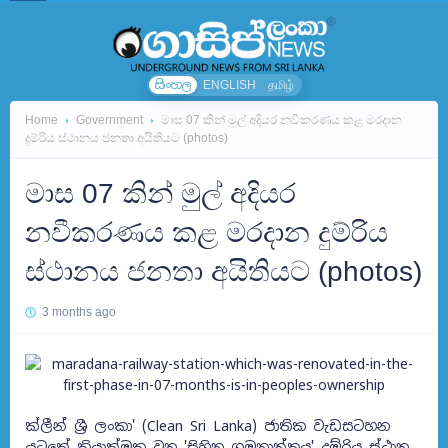
සිංහල
ENGLISH
தமிழ்
Home
Government
මාස 07 කින් මුල් අදියර නවීකරණය කළ මරදාන
දුම්රිය ස්ථානය ජනතා අයිතියට (photos)
මාස 07 කින් මුල් අදියර
නවීකරණය කළ මරදාන දුම්රිය
ස්ථානය ජනතා අයිතියට (photos)
3 months ago
ක්ලීන් ශ්‍රී ලංකා' (Clean Sri Lanka) ජාතික වැඩසටහන
යටතේ ක්‍රියාත්මක වන 'සිහින ගමනාන්තය' දුම්රිය ස්ථාන