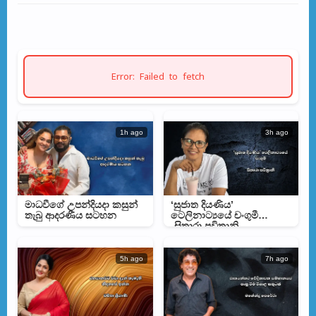
Error: Failed to fetch
1h ago
3h ago
මාධවීගේ උපන්දියදා කසුන්
‘සුජාත දියණිය’
තැබු ආදරණීය සටහන
ටෙලිනාට්‍යයේ චංගුමී
-සිතාරා පවිත්‍රානි
5h ago
7h ago