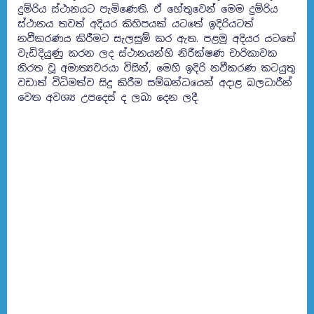
දුම්රිය ස්ථානයට පැමිණෙති. ඒ හේතුවෙන් මෙම දුම්රිය
ස්ථානය තවත් අදියර කිහිපයක් යටතේ ඉදිරියටත්
නවීකරණය කිරීමට සැලසුම් කර ඇත. පළමු අදියර යටතේ
වැඩිදියුණු කරන ලද ස්ථානයන්හි නිරීක්ෂණ චාරිකාවක
නිරත වූ අමාත්‍යවරයා විසින්, මෙහි ඉදිරි නවීකරණ කටයුතු
වඩාත් විධිමත්ව සිදු කිරීම සම්බන්ධයෙන් අදාළ බලධාරීන්
වෙත අවශ්‍ය උපදෙස් ද ලබා දෙන ලදී.