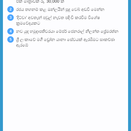
එක් මාත්‍රාවක් රු. 30,000 ක්
රජය තහනම් කළ ඔන්ලයින් සූදු වෙබ් අඩවි මෙන්න
2
‘දිට්වා’ අවතැන් පවුල් නැවත පදිංචි කරවීම විශේෂ
3
ක්‍රමවේදයකට
නව යුද හමුදාපතිවරයා මේජර් ජෙනරාල් නිලන්ත ප්‍රේමරත්න
4
ශ්‍රී ලංකාවේ මගී ඩ්‍රෝන යානා සේවයක් ඇරඹීමට සාකච්ඡා
5
ඇරඹේ