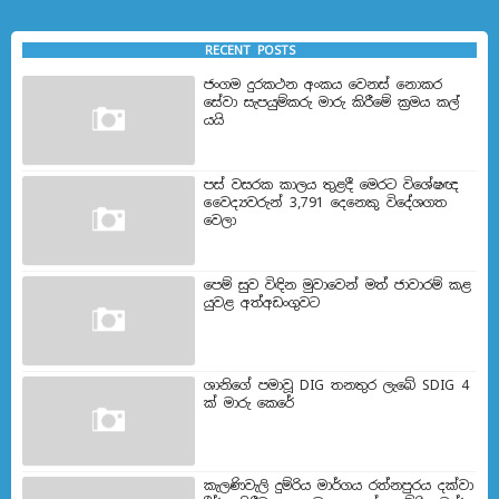
RECENT POSTS
ජංගම දුරකථන අංකය වෙනස් නොකර
සේවා සැපයුම්කරු මාරු කිරීමේ ක්‍රමය කල්
යයි
පස් වසරක කාලය තුළදී මෙරට විශේෂඥ
වෛද්‍යවරුන් 3,791 දෙනෙකු විදේශගත
වෙලා
පෙම් සුව විඳින මුවාවෙන් මත් ජාවාරම් කළ
යුවළ අත්අඩංගුවට
ශානිගේ පමාවූ DIG තනතුර ලැබේ SDIG 4
ක් මාරු කෙරේ
කැලණිවැලි දුම්රිය මාර්ගය රත්නපුරය දක්වා