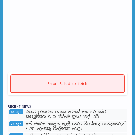
Error: Failed to fetch
ʀᴇᴄᴇɴᴛ ɴᴇᴡꜱ
ජංගම දුරකථන අංකය වෙනස් නොකර සේවා
6h ago
සැපයුම්කරු මාරු කිරීමේ ක්‍රමය කල් යයි
පස් වසරක කාලය තුළදී මෙරට විශේෂඥ වෛද්‍යවරුන්
7h ago
3,791 දෙනෙකු විදේශගත වෙලා