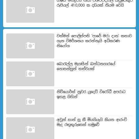
හෂීස් මත්ද්‍රව්‍ය නිසා විශ්වවිද්‍යාල සිසුවෙකුට
රුපියල් 410,000 ක දඩයක් නියම වෙයි
වත්මන් පොලිස්පති 'පාරේ මරා දාන' කතාව
ගැන විමර්ශනය කරන්නැයි අධිකරණ
නියෝග
බොරැල්ල මැගසින් බන්ධනගාරයේ
නොසන්සුන් තත්වයක්
නිව්යොර්ක් නුවර යුදෙව් විරෝධී අපරාධ
ඉහළ ගිහින්
අවුන් සාන් සූ කී මියගියැයි කියන ආරංචි
මැද රතුකුරුසෙන් හමුවේ