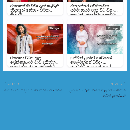
රඟපානවට වඩා දැන් කැමැති
ජාත්‍යන්තර වේදිකාවක
නිදහසේ ඉන්න - චම්පා
සම්මානයට පාත්‍ර වීම විශාල
ශ්‍රියාණී
සතුටක් -මහේන්ද්‍ර පෙරේරා
9h ago
11h ago
රඟපාන චරිත තුළ
හුස්මක් ළඟින් නාට්‍යයේ
ප්‍රේක්ෂකයාට මාව දකින්න
ෂෙල්ටන්ගේ බිරිඳ -
ලැබෙන්නේ නෑ -අභිෂේක්
අනුරුද්ධිකා පාදුක්කගේ
ප්‍රමුදිත
OLDER
NEWER
මේක සයිබර් ප්‍රහාරයක් නෙමෙයි - හර්ෂ
ට්‍රම්ප් සිටි හිල්ටන් හෝටලයට මානසික
රෝගී ප්‍රහාරයක්