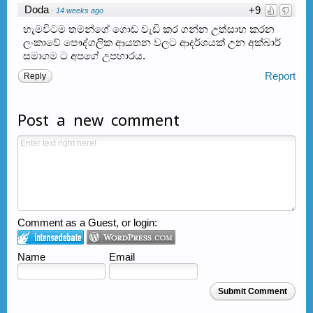
Doda
+9
·
14 weeks ago
හැමවිටම තමන්ගේ ගොඩ වැඩි කර ගන්න උත්සාහ කරන
ලංකාවේ පෞද්ගලික ආයතන වලට ආදර්ශයක් උන අක්බාර්
සමාගම ට අපගේ උපහාරය.
Report
Reply
Post a new comment
Comment as a Guest, or login:
Name
Email
Submit Comment