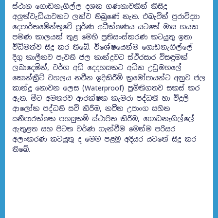
ස්ථාන ගොඩනැගිල්ල දශක ගණනාවකින් කිසිදු
අලුත්වැඩියාවකට ලක්ව තිබුණේ නැත. එබැවින් පුරාවිද්‍යා
දෙපාර්තමේන්තුවේ පූර්ණ අධීක්ෂණය යටතේ මාස හයක
පමණ කාලයක් තුළ මෙහි ප්‍රතිසංස්කරණ කටයුතු ඉතා
විධිමත්ව සිදු කර තිබේ. විශේෂයෙන්ම ගොඩනැගිල්ලේ
දිගු කාලීනව පැවති ජල කාන්දුවට ස්ථිරසාර විසඳුමක්
ලබාදෙමින්, වර්ග අඩි දෙදහසකට අධික උඩුමහලේ
කොන්ක්‍රීට් වහලය නවීන ඉදිකිරීම් ක්‍රමෝපායන්ට අනුව ජල
කාන්දු නොවන ලෙස (Waterproof) ප්‍රමිතිගතව සකස් කර
ඇත. මීට අමතරව ආරක්ෂක කැමරා පද්ධති හා විදුලි
ආලෝක පද්ධති සවි කිරීම, නවීන උපාංග සහිත
සනීපාරක්ෂක පහසුකම් ස්ථාපිත කිරීම, ගොඩනැගිල්ලේ
ඇතුළත සහ පිටත වර්ණ ගැන්වීම මෙන්ම පරිසර
අලංකරණ කටයුතු ද මෙම පළමු අදියර යටතේ සිදු කර
තිබේ.