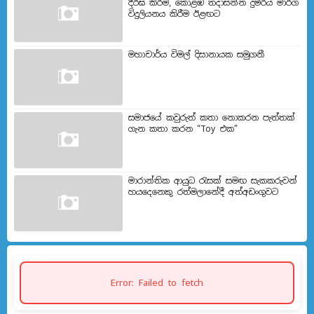
දීර්ඝ කිරීම, කොළඹ තදාසන්න දුම්රිය මාර්ග
විදුලියනය කිරීම ඊළඟ​ට
මහාචාර්ය විමල් දිසානායක සමුගනී
සමාජයේ කවුරුත් කතා නොකරන පැත්තක්
ගැන කතා කරන “Toy එක”
මාරාන්තික ආයුධ රැසක් සමඟ සැකකරුවන්
හයදෙනෙකු රත්මලානේදී අත්අඩංගුවට
Error: Failed to fetch