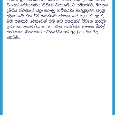
සියයක් නවීකරණය කිරීමේ ව්‍යාපෘතියට සමගාමීව, මරදාන
දුම්රිය ස්ථානයේ සිදුකෙරුණු නවීකරණ කටයුතුවල පළමු
අදියර මේ වන විට සාර්ථකව අවසන් කර ඇත. ඒ අනුව,
මගී ජනතාව වෙනුවෙන් එම නව පහසුකම් විවෘත කරදීම
ප්‍රවාහන, මහාමාර්ග හා නාගරික සංවර්ධන අමාත්‍ය බිමල්
රත්නායක මහතාගේ ප්‍රධානත්වයෙන් අද (25) දින සිදු
කෙරිණි.