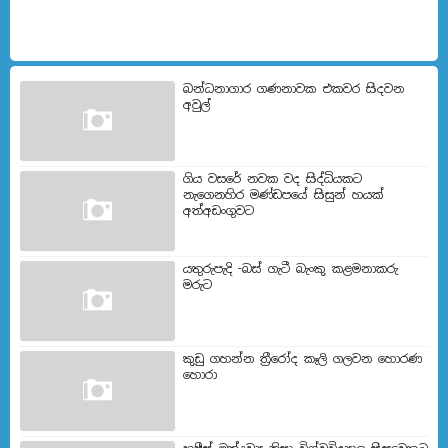
බන්ධනාගාර ගණනාවක එකවර සිදවන
අවුල්
ගිය වසරේ නවක වද සිද්ධියකට
නැගෙනහිර මණ්ඩපයේ සිසුන් හයක්
අත්අඩංගුවට
යතුරුපැදි -බස් ගැටී බැංකු කළමනාකරු
මරුට
කුඩු ගහන්න ත්‍රීරෝද කෑලි ගලවන හොරණ
හොරා