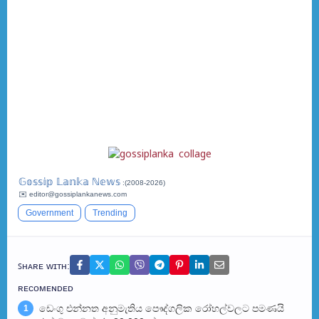
𝔾𝕠𝕤𝕤𝕚𝕡 𝕃𝕒𝕟𝕜𝕒 ℕ𝕖𝕨𝕤
:(2008-2026)
✉️ editor@gossiplankanews.com
Government
Trending
ꜱʜᴀʀᴇ ᴡɪᴛʜ:
ʀᴇᴄᴏᴍᴇɴᴅᴇᴅ
ඩෙංගු එන්නත අනුමැතිය පෞද්ගලික රෝහල්වලට පමණයි
1