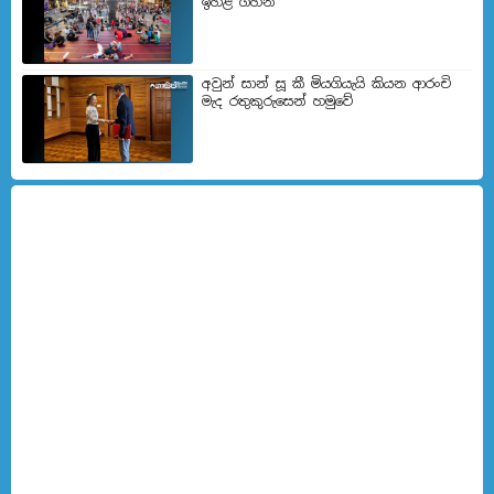
ඉහළ ගිහින්
අවුන් සාන් සූ කී මියගියැයි කියන ආරංචි
මැද රතුකුරුසෙන් හමුවේ