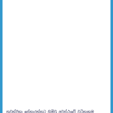
නුවන්දිකා සේනාරත්නට හිමිවූ අවස්ථාවේ වටිනාකම