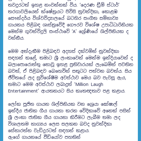
තවදුරටත් ඉහළ නංවන්නක් විය. ‘දෙරණ ඩ්‍රීම් ස්ටාර්’
තරගාවලියෙන් ක්ෂේත්‍රයට පිවිසි නුවන්දිකා, කොළඹ
සෞන්දර්ය විශ්වවිද්‍යාලයේ බටහිර සංගීත සම්භාව්‍ය
ගායනය පිළිබඳ ශාස්ත්‍රවේදී ගෞරව විශේෂ උපාධිධාරිනියක
මෙන්ම ගුවන්විදුලි සංස්ථාවේ ‘A’ ශ්‍රේණියේ ශිල්පිනියක ද
වන්නීය.
මෙම අත්දැකීම පිළිබඳව අදහස් දක්වමින් නුවන්දිකා
සඳහන් කළේ, තමාට ශ්‍රී ලංකාවෙන් මෙන්ම ඉන්දියාවෙන් ද
බලාපොරොත්තු නොවූ ඉහළ ප්‍රතිචාරයක් ලැබෙමින් පවතින
බවත්, ඒ පිළිබඳව බෙහෙවින් සතුටට පත්වන බවත්ය. සිය
ජීවිතයේ ලද සුවිශේෂීම අවස්ථාව මෙය බව පැවසූ ඇය,
තමාට මෙම අවස්ථාව ලබාදුන් ‘Million Laugh
Entertainment’ ආයතනයට සිය කෘතඥතාව පළ කළාය.
ලෝක පූජිත ගායන ශිල්පිනියක වන ශ්‍රෙයා ඝෝෂාල්
ඉන්දීය ජාතික ගීය ගායනා කරන වේදිකාවේ අනෙක් පසින්
ශ්‍රී ලංකා ජාතික ගීය ගායනා කිරීමට ලැබීම තමා ලද
විශාලතම භාග්‍යය ලෙස සලකන බවද නුවන්දිකා
සේනාරත්න වැඩිදුරටත් සඳහන් කළාය.
ඇගේ ගායනයේ වීඩියෝව පහතින්