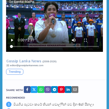
Sri Lanka Matha
𝔾𝕠𝕤𝕤𝕚𝕡 𝕃𝕒𝕟𝕜𝕒 ℕ𝕖𝕨𝕤
:(2008-2026)
✉️ editor@gossiplankanews.com
Trending
ꜱʜᴀʀᴇ ᴡɪᴛʜ:
ʀᴇᴄᴏᴍᴇɴᴅᴇᴅ
මියගිය පැටවා කරේ තියන් ඩොල්ෆින් මව දින 6ක් පීනලා
1