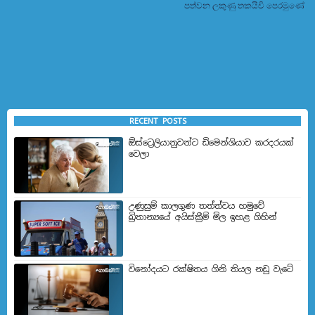
පත්වන ලකුණු තකයිචි පෙරමුණේ
RECENT POSTS
ඕස්ට්‍රෙලියානුවන්ට ඩිමෙන්ශියාව කරදරයක්
වෙලා
උණුසුම් කාලගුණ තත්ත්වය හමුවේ
බ්‍රිතාන්‍යයේ අයිස්ක්‍රීම් මිල ඉහළ ගිහින්
විනෝදයට රක්ෂිතය ගිනි තියල නඩු වැටේ