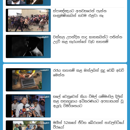
ස්පාඤ්ඤයට අනවසරෙන් පැන්න
සංක්‍රමණිකයින් තවම එළවා නෑ
වත්තල උපන්දින සාද ඝාතකයින්ට පනින්න
උදව් කළ සැරයන්ගේ වැඩ තහනම්
රජය තහනම් කළ ඔන්ලයින් සූදු වෙබ් අඩවි
මෙන්න
සලේ වෙනුවෙන් කියා විමල් ගම්මංපිල දිලිත්
කළ සත්‍යග්‍රහය අධිකරණයට අපහාසයක් වූ
අයුරු විමර්ශනයට
මගීන් 52කගේ ජීවිත බේරා­ගත් නාව­ල­පි­ටියේ
වීරයෝ