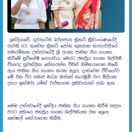
ඉන්දියාවේ, ගුවහාටිහි බර්සපාරා ක්‍රිකට් ක්‍රීඩාංගණයේදී
පැවති ICC කාන්තා ක්‍රිකට් ලෝක කුසලාන තරගාවලියේ
සමාරම්භක උත්සවයේදී ශ්‍රී ලංකා ජාතික ගීය ගායනා
කිරීමේ සුවිශේෂී ගෞරවය, මෙරට ජනප්‍රිය ගායන ශිල්පිනී
විශාරද නුවන්දිකා සේනාරත්න විසින් හිමිකරගෙන තිබේ.
ඇය ජාතික ගීය ගායනා කරන අයුරු දැක්වෙන වීඩියෝව
මේ වන විට සමාජ මාධ්‍ය ඔස්සේ නැරඹුම් වාර මිලියන
දහය ඉක්මවා යමින් වාර්තාගත ප්‍රතිචාරයක් ලබා ඇත.
මෙම උත්සවයේදී ඉන්දීය ජාතික ගීය ගායනා කිරීම සඳහා
එරට අතිශය ජනප්‍රිය ගායන ශිල්පිනියක වන ශ්‍රෙයා
ඝෝෂාල් තෝරාගෙන තිබීම,