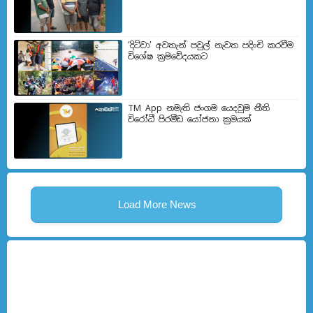
‘දිට්වා’ අවතැන් පවුල් නැවත පදිංචි කරවීම
විශේෂ ක්‍රමවේදයකට
TM App නමැති ජංගම යෙදවුම නීති
විරෝධී පිරමීඩ යෝජනා ක්‍රමයක්
Load More News