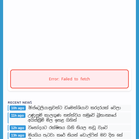
Error: Failed to fetch
ʀᴇᴄᴇɴᴛ ɴᴇᴡꜱ
ඕස්ට්‍රෙලියානුවන්ට ඩිමෙන්ශියාව කරදරයක් වෙලා
10h ago
උණුසුම් කාලගුණ තත්ත්වය හමුවේ බ්‍රිතාන්‍යයේ
11h ago
අයිස්ක්‍රීම් මිල ඉහළ ගිහින්
විනෝදයට රක්ෂිතය ගිනි තියල නඩු වැටේ
12h ago
මියගිය පැටවා කරේ තියන් ඩොල්ෆින් මව දින 6ක්
13h ago