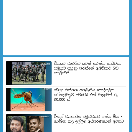
චීනයට එරෙහිව සටන් කරන්න තායිවාන
හමුදාව පුහුණු කරන්නේ ඇමරිකාව බව
හෙලිවෙයි
ඩෙංගු එන්නත අනුමැතිය පෞද්ගලික
රෝහල්වලට පමණයි එක් මාත්‍රාවක් රු.
30,000 ක්
විදෙස් ව්‍යාපාරික සමුළුවකට යන්න ඕන -
යෝෂිත කළ ඉල්ලීම අධිකරණයෙන් ඉවතට