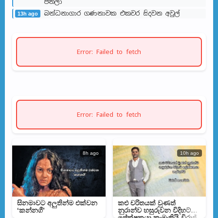
පීනලා
බන්ධනාගාර ගණනාවක එකවර සිදවන අවුල්
13h ago
Error: Failed to fetch
Error: Failed to fetch
8h ago
10h ago
සිනමාවට අලුතින්ම එක්වන
කළු චරිතයක් වුණත්
‘කන්නගී’
නුරාන්ව හසුරුවන විදිහට
ප්‍රේක්ෂකයා කැමැතියි-විරාජ්