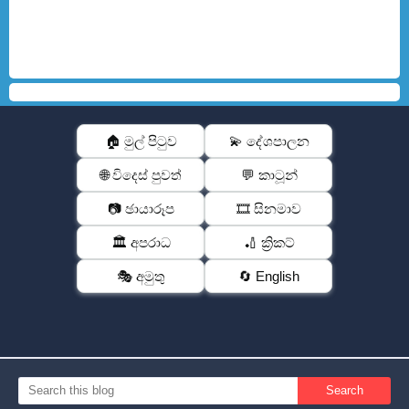
🏠 මුල් පිටුව
💫 දේශපාලන
🌐 විදෙස් පුවත්
💬 කාටූන්
📷 ඡායාරූප
🎞️ සිනමාව
🏛️ අපරාධ
🏏 ක්‍රිකට්
🎭 අමුතු
🔄 English