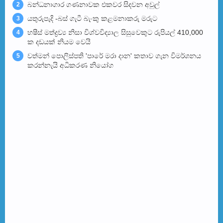
බන්ධනාගාර ගණනාවක එකවර සිදවන අවුල්
2
යතුරුපැදි -බස් ගැටී බැංකු කළමනාකරු මරුට
3
හෂීස් මත්ද්‍රව්‍ය නිසා විශ්වවිද්‍යාල සිසුවෙකුට රුපියල් 410,000
4
ක දඩයක් නියම වෙයි
වත්මන් පොලිස්පති 'පාරේ මරා දාන' කතාව ගැන විමර්ශනය
5
කරන්නැයි අධිකරණ නියෝග