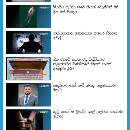
මියගිය පැටවා කරේ තියන් ඩොල්ෆින් මව
දින 6ක් පීනලා
බන්ධනාගාර ගණනාවක එකවර සිදවන
අවුල්
ගිය වසරේ නවක වද සිද්ධියකට
නැගෙනහිර මණ්ඩපයේ සිසුන් හයක්
අත්අඩංගුවට
යතුරුපැදි -බස් ගැටී බැංකු කළමනාකරු
මරුට
කුඩු ගහන්න ත්‍රීරෝද කෑලි ගලවන හොරණ
හොරා