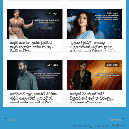
පෙරේරා
12h ago
14h ago
කෑම කන්න දක්ෂ වුණාට
‘ඉදයන් මුරලි’ කායාදු
කෑම හදන්න දක්ෂ නැහැ -
ලොහාර්ගේ දෙවන ඉහළම
දිලුෂී හංසිකා
ආදායම් ලැබූ චිත්‍රපටය බවට
පත්වෙයි
16h ago
18h ago
ඉන්දියාව තුළ කෝටි 300ක
ෂාරුක් ඛාන්ගේ 'කිං'
ශුද්ධ ආදායමක් උපයමින්
චිත්‍රපටයේ ලේ තැවරුණු
අලුත් ඉතිහාසයක් ලිවීමට
ක්‍රියාදාම දර්ශනයක
දේව්ගන්ට අවස්ථාවක්
ඡායාරූපයක් අන්තර්ජාලයට
OLDER
NEWER
ජපානයට පළමුවර‍ට අගමැතිවරියක්