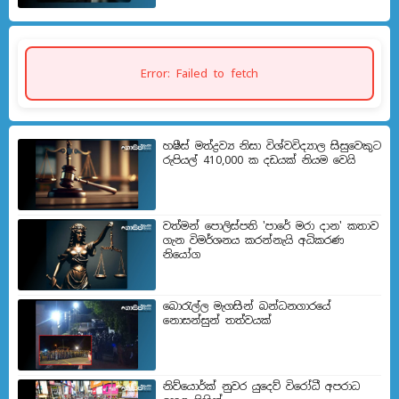
Error: Failed to fetch
හෂීස් මත්ද්‍රව්‍ය නිසා විශ්වවිද්‍යාල සිසුවෙකුට
රුපියල් 410,000 ක දඩයක් නියම වෙයි
වත්මන් පොලිස්පති 'පාරේ මරා දාන' කතාව
ගැන විමර්ශනය කරන්නැයි අධිකරණ
නියෝග
බොරැල්ල මැගසින් බන්ධනගාරයේ
නොසන්සුන් තත්වයක්
නිව්යොර්ක් නුවර යුදෙව් විරෝධී අපරාධ