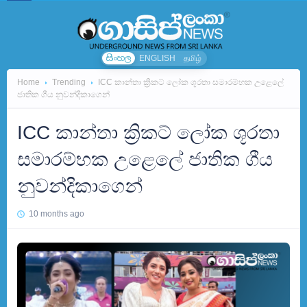
සිංහල
ENGLISH
தமிழ்
Home
Trending
ICC කාන්තා ක්‍රිකට් ලෝක ශූරතා සමාරම්භක උළෙලේ
ජාතික ගීය නුවන්දිකාගෙන්
ICC කාන්තා ක්‍රිකට් ලෝක ශූරතා
සමාරම්භක උළෙලේ ජාතික ගීය
නුවන්දිකාගෙන්
10 months ago