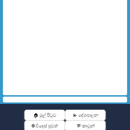
🏠 මුල් පිටුව
💫 දේශපාලන
🌐 විදෙස් පුවත්
💬 කාටූන්