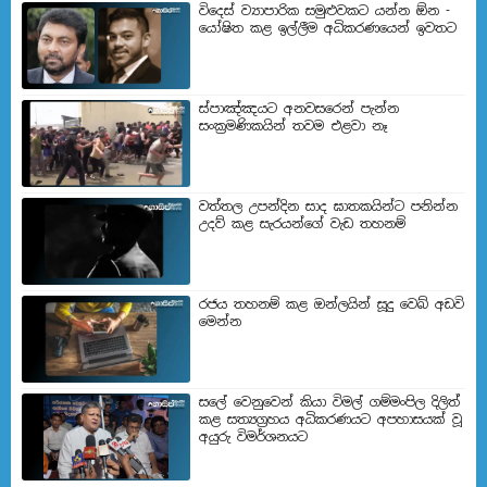
විදෙස් ව්‍යාපාරික සමුළුවකට යන්න ඕන -
යෝෂිත කළ ඉල්ලීම අධිකරණයෙන් ඉවතට
ස්පාඤ්ඤයට අනවසරෙන් පැන්න
සංක්‍රමණිකයින් තවම එළවා නෑ
වත්තල උපන්දින සාද ඝාතකයින්ට පනින්න
උදව් කළ සැරයන්ගේ වැඩ තහනම්
රජය තහනම් කළ ඔන්ලයින් සූදු වෙබ් අඩවි
මෙන්න
සලේ වෙනුවෙන් කියා විමල් ගම්මංපිල දිලිත්
කළ සත්‍යග්‍රහය අධිකරණයට අපහාසයක් වූ
අයුරු විමර්ශනයට