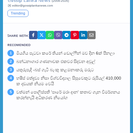
𝔾𝕠𝕤𝕤𝕚𝕡 𝕃𝕒𝕟𝕜𝕒 ℕ𝕖𝕨𝕤
:(2008-2026)
✉️ editor@gossiplankanews.com
Trending
ꜱʜᴀʀᴇ ᴡɪᴛʜ:
ʀᴇᴄᴏᴍᴇɴᴅᴇᴅ
මියගිය පැටවා කරේ තියන් ඩොල්ෆින් මව දින 6ක් පීනලා
1
බන්ධනාගාර ගණනාවක එකවර සිදවන අවුල්
2
යතුරුපැදි -බස් ගැටී බැංකු කළමනාකරු මරුට
3
හෂීස් මත්ද්‍රව්‍ය නිසා විශ්වවිද්‍යාල සිසුවෙකුට රුපියල් 410,000
4
ක දඩයක් නියම වෙයි
වත්මන් පොලිස්පති 'පාරේ මරා දාන' කතාව ගැන විමර්ශනය
5
කරන්නැයි අධිකරණ නියෝග