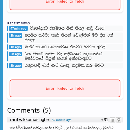
Error: Failed to fetch
ʀᴇᴄᴇɴᴛ ɴᴇᴡꜱ
විනෝදයට රක්ෂිතය ගිනි තියල නඩු වැටේ
47min ago
මියගිය පැටවා කරේ තියන් ඩොල්ෆින් මව දින 6ක්
1h ago
පීනලා
බන්ධනාගාර ගණනාවක එකවර සිදවන අවුල්
1h ago
ගිය වසරේ නවක වද සිද්ධියකට නැගෙනහිර
2h ago
මණ්ඩපයේ සිසුන් හයක් අත්අඩංගුවට
යතුරුපැදි -බස් ගැටී බැංකු කළමනාකරු මරුට
3h ago
Error: Failed to fetch
Comments
(
5
)
ranil wikkamasinghe
+61
·
89 weeks ago
මන්ර්‍තීදූරයක් බෙදාගන්න බැරි උන් රටක් කරන්නලු. මුන්ට