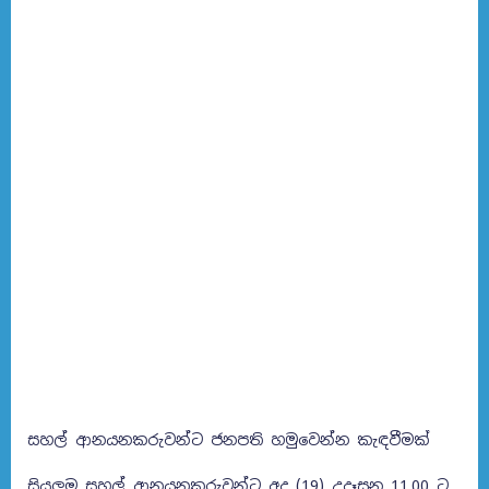
සහල් ආනයනකරුවන්ට ජනපති හමුවෙන්න කැඳවීමක්
සියලුම සහල් ආනයනකරුවන්ට අද (19) උදෑසන 11.00 ට