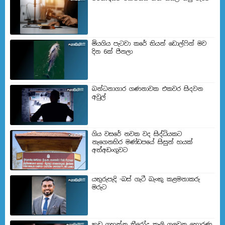
මියගිය පැටවා කරේ තියන් ඩොල්ෆින් මව
දින 6ක් පීනලා
බන්ධනාගාර ගණනාවක එකවර සිදවන
අවුල්
ගිය වසරේ නවක වද සිද්ධියකට
නැගෙනහිර මණ්ඩපයේ සිසුන් හයක්
අත්අඩංගුවට
යතුරුපැදි -බස් ගැටී බැංකු කළමනාකරු
මරුට
කුඩු ගහන්න ත්‍රීරෝද කෑලි ගලවන හොරණ