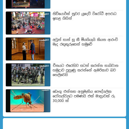
නිව්යොර්ක් නුවර යුදෙව් විරෝධී අපරාධ
ඉහළ ගිහින්
අවුන් සාන් සූ කී මියගියැයි කියන ආරංචි
මැද රතුකුරුසෙන් හමුවේ
චීනයට එරෙහිව සටන් කරන්න තායිවාන
හමුදාව පුහුණු කරන්නේ ඇමරිකාව බව
හෙලිවෙයි
ඩෙංගු එන්නත අනුමැතිය පෞද්ගලික
රෝහල්වලට පමණයි එක් මාත්‍රාවක් රු.
30,000 ක්