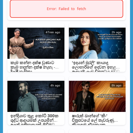
Error: Failed to fetch
47min ago
2h ago
කෑම කන්න දක්ෂ වුණාට
‘ඉදයන් මුරලි’ කායාදු
කෑම හදන්න දක්ෂ නැහැ -
ලොහාර්ගේ දෙවන ඉහළම
දිලුෂී හංසිකා
ආදායම් ලැබූ චිත්‍රපටය බවට
පත්වෙයි
4h ago
6h ago
ඉන්දියාව තුළ කෝටි 300ක
ෂාරුක් ඛාන්ගේ 'කිං'
ශුද්ධ ආදායමක් උපයමින්
චිත්‍රපටයේ ලේ තැවරුණු
අලුත් ඉතිහාසයක් ලිවීමට
ක්‍රියාදාම දර්ශනයක
දේව්ගන්ට අවස්ථාවක්
ඡායාරූපයක් අන්තර්ජාලයට