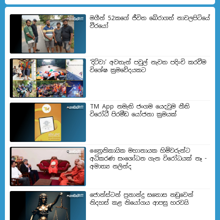
මගීන් 52කගේ ජීවිත බේරා­ගත් නාව­ල­පි­ටියේ
වීරයෝ
‘දිට්වා’ අවතැන් පවුල් නැවත පදිංචි කරවීම
විශේෂ ක්‍රමවේදයකට
TM App නමැති ජංගම යෙදවුම නීති
විරෝධී පිරමීඩ යෝජනා ක්‍රමයක්
ත්‍රෛනිකායික මහානායක හිමිවරුන්ට
අධිකරණ සංශෝධන ගැන විරෝධයක් නෑ -
අමාත්‍ය නලින්ද
ජොන්ස්ටන් ප්‍රනාන්දු සතොස නඩුවෙන්
නිදහස් කළ නියෝගය ආපසු හරවයි