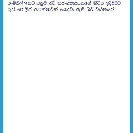
පැමිනිල්ලකට අනුව රවි කරුණානායකගේ නිවස ඉදිරිපිට
දැඩි පොලිස් ආරක්ෂාවක් යොදවා ඇති බව වාර්තාවේ.