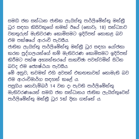
සමගි ජන සන්ධාන ජාතික ලැයිස්තු පාර්ලිමේන්තු මන්ත්‍රී
ධූර සඳහා කිසිවකුගේ නමක් ඊයේ (නොවැ. 18) සන්ධ්‍යාව
වනතුරුත් මැතිවරණ කොමිසමට ඉදිරිපත් නොකළ බව
එම පක්ෂයේ ආරංචි පැවසීය.
ජාතික ලැයිස්තු පාර්ලිමේන්තු මන්ත්‍රී ධූර සඳහා ‍යෝජනා
කරන පුද්ගලයන්ගේ නම් මැතිවරණ කොමිසමට ඉදිරිපත්
කිරීමට පක්ෂ අභ්‍යන්තරයේ සාකච්ඡා පවත්වමින් සිටින
බවද එම ජ්‍යෙෂ්ඨයා පැවසීය.
මේ අනුව, තවමත් එහි අවසන් එකඟතාවක් නොමැති බව
එම ආරංචිමාර්ග සඳහන් කළේ ය.
පසුගිය නොවැම්බර් 14 වන දා පැවති පාර්ලිමේන්තු
මැතිවරණයෙන් සමගි ජන සන්ධානය ජාතික ලැයිස්තුවෙන්
පාර්ලිමේන්තු මන්ත්‍රී ධූර 5ක් දිනා ගත්තේ ය.