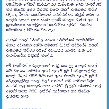
ජනාධිපති ලේකම් කාර්යාලයට පැමිණෙන ලෙස කැඳවීමක්
කර තිබෙන අතර ජනපති සමග සහල් ආනයනය කිරීම
පිළිබඳ විශේෂ සාකච්ඡාවක් පවත්වන්නට ඔවුන් මෙලෙස
කැඳවා ඇතැයි දැනගන්නට ලැබේ.වෙළෙඳ වාණිජ ආහාර
සුරක්ෂිතතා හා සමූපකාර සංවර්ධන ඇමති වසන්ත
සමරසිංහ ද මීට එක්වනු ඇත.
ඇතැම් සහල් වර්ගවල තොග පවතින්නේ නොවැම්බර්
මාසය අවසානය දක්වා පමණක් බැවින් හදිසියේම සහල්
ආනයනය කිරීමට රජයේ අවධානය යොමුව ඇති බව
ආරංචිමාර්ග සඳහන් කළේය.
මේ වනවිටත් වෙළඳපොලේ නාඩු සහ සුදු කැකුළු සහල්
යම් හිඟයක් පවතින අතර ඇතැම් සුපිරි වෙළඳසැල්වල
සහල් නිකුත් කිරීම සීමා කර ඇත. එසේම ඇතැම් සුපිරි
වෙළඳසැල්වල සහල් මිලදී ගන්නේ නම් කාඩ්පත්වලින්
ගෙවීම් කළ නොහැකි අතර අත්පිට මුදලට පමණක් සහල්
අලෙවි කරන බවට දැන්වීම් ප්‍රදර්ශනය කර තිබෙනු
දැකගත හැක.