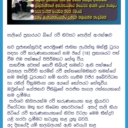
සාලිගේ ප්‍රහාරයට බියේ රවි නිවසට පොලිස් ආරක්ෂාව
නව ප්‍රජාතන්ත්‍රවාදී පෙරමුණේ ජාතික ලැයිස්තු මන්ත්‍රී ධුරය
සඳහා රවී කරුණානායකගේ නම ඊයේ (18) ප්‍රකාශයට පත්
වීම එම පක්ෂයේ පිපිරීමකට හේතු විය.
සාකච්ඡා අවසන් නොවී තිබියදී තමන්ට ඇති පක්ෂයේ
බලතල පාවිච්චි කරමින් රවී අත්තනෝමතිකව තමන්ගේ
නම මන්ත්‍රී ධූරයකට නම් කරවා ගැනීම වජිර අබේවර්ධන
හා රනිල් වික්‍රමසිංහ යන අයගේ කෝපයට හේතුවිය.
ඔවුන්ගේ යෝජනාව වීතිබුනේ පරාජිත සාගල රත්නායකගේ
නම දැමීමය.
පාර්ශව කිහිපයක්ම රවි කරුණානායක කළ ක්‍රියාවට
විරෝධතා මතු කර තිබෙන අතරවාරයේ අසාද් සාලි කියා
සිටියේ රවි කරුණානායකගේ නිවස වටලා මෙම තීන්දුව
යළි හරවා දැමීමට කටයුතු කළ යුතු බවයි.
අද දිනයේදී යම් කලබලයක් ඇති වෙයැයි කළ