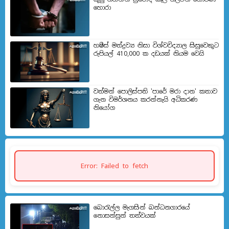
හොරා
හෂීස් මත්ද්‍රව්‍ය නිසා විශ්වවිද්‍යාල සිසුවෙකුට
රුපියල් 410,000 ක දඩයක් නියම වෙයි
වත්මන් පොලිස්පති 'පාරේ මරා දාන' කතාව
ගැන විමර්ශනය කරන්නැයි අධිකරණ
නියෝග
Error: Failed to fetch
බොරැල්ල මැගසින් බන්ධනගාරයේ
නොසන්සුන් තත්වයක්