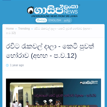
සිංහල
ENGLISH
தமிழ்
Home
Trending
රවිට රැකවල් දාලා - කෙටි පුවත් හෝරාව (අඟහ -
ප.ව.12)
රවිට රැකවල් දාලා - කෙටි පුවත්
හෝරාව (අඟහ - ප.ව.12)
1 year ago