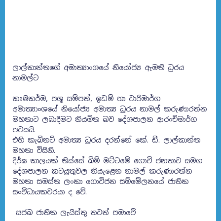
ලාල්කාන්තගේ අමාත්‍යාංශයේ නියෝජ්‍ය ඇමති ධුරය
නාමල්ට
කෘෂිකර්ම, පශූ සම්පත්, ඉඩම් හා වාරිමාර්ග
අමාත්‍යාංශයේ නියෝජ්‍ය අමාත්‍ය ධුරය නාමල් කරුණාරත්න
මහතාට ලබාදීමට නියමිත බව දේශපාලන ආරංචිමාර්ග
පවසයි.
එහි කැබිනට් අමාත්‍ය ධුරය දරන්නේ කේ. ඩී. ලාල්කාන්ත
මහතා විසිනි.
දීර්ඝ කාලයක් තිස්සේ බිම් මට්ටමේ ගොවි ජනතාව සමග
දේශපාලන කටයුතුවල නියැළෙන නාමල් කරුණාරත්න
මහතා සමස්ත ලංකා ගොවිජන සම්මේලනයේ ජාතික
සංවිධායකවරයා ද වේ.
සජබ ජාතික ලැයිස්තු තවත් පමාවේ