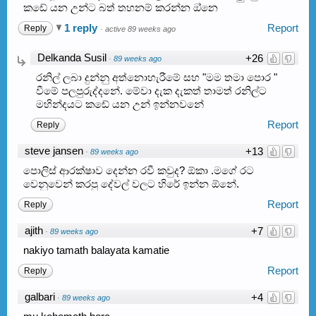
කඩේ යන උන්ට බත් තහනම් කරන්න ඔ්නෙ
1 reply
Report
Reply
·
active 89 weeks ago
Delkanda Susil
+26
·
89 weeks ago
රනිල් ලබා දුන්නු අත්නොහැරීමේ සහ "මම තමා පොර "
වීමේ පලපුරුද්දනේ. මේවා දැක දැකත් තාමත් රනිල්ට
මහින්දයට කඩේ යන උන් ඉන්නවනේ
Report
Reply
steve jansen
+13
·
89 weeks ago
පොලිස් ආරක්ෂාව දෙන්න රවී කවුද? ඕකා .මගේ රට
වෙනුවෙන් කරපු දේවල් වලට හිරේ ඉන්න ඕනේ.
Report
Reply
ajith
+7
·
89 weeks ago
nakiyo tamath balayata kamatie
Report
Reply
galbari
+4
·
89 weeks ago