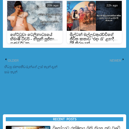
20h ago
22h ago
ගේට්ටුවා ටෙලිනාට්‍යයේ
මිල්ටන් මල්ලවආරච්චිගේ
හිමාෂි ටීචර් - නිපුනි පුජිතා
ජීවිත කතාව ‘එදා රෑ’ ළඟදීම
ගුණවර්ධන
රිදී තිරයෙන්
OLDER
NEWER
හිටපු ජනපතිවරුන්ගේ උස් තැන් දැන්
සම තැන්
RECENT POSTS
විනෝදයට රක්ෂිතය ගිනි තියල නඩු වැටේ