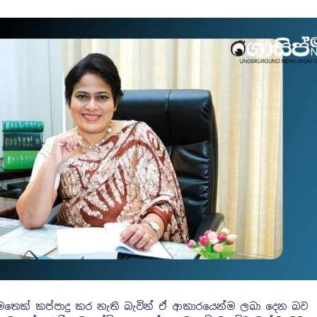
සාද මෙතෙක් කප්පාදු කර නැති බැවින් ඒ ආකාරයෙන්ම ලබා දෙන බව