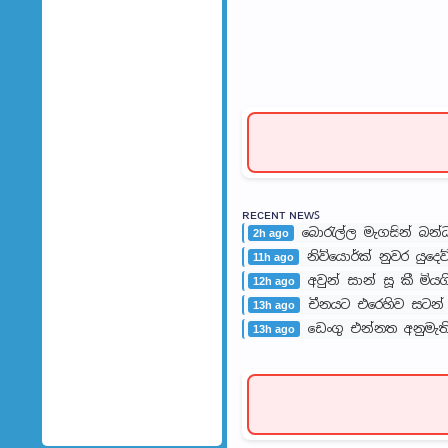
ʀᴇᴄᴇɴᴛ ɴᴇᴡꜱ
බොරැල්ල මැගසින් බන
2h ago
නිව්යොර්ක් නුවර යුදෙ
11h ago
අවුන් සාන් සූ කී මිය
12h ago
චීනයට එරෙහිව සටන් 
13h ago
ඩෙංගු එන්නත අනුමැති
13h ago