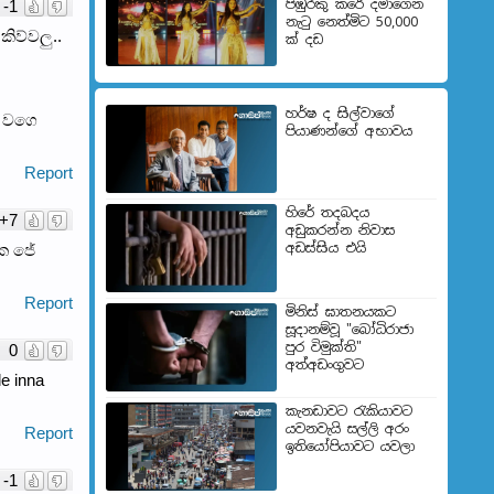
පිඹුරකු කරේ දමාගෙන
-1
නැටු නෙත්මිට 50,000
ිව්වලු..
ක් දඩ
හර්ෂ ද සිල්වාගේ
ා වගෙ
පියාණන්ගේ අභාවය
Report
හිරේ තදබදය
+7
අඩුකරන්න නිවාස
අඩස්සිය එයි
ික ජේ
Report
මිනිස් ඝාතනයකට
සූදානම්වූ "බෝධිරාජා
පුර විමුක්ති"
0
අත්අඩංගුවට
e inna
කැනඩාවට රැකියාවට
යවනවැයි සල්ලි අරං
Report
ඉතියෝපියාවට යවලා
-1