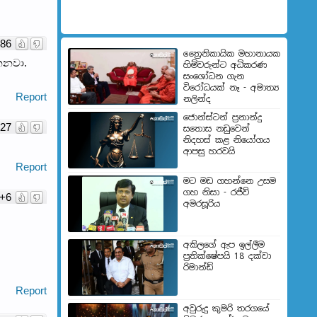
86
ත්‍රෛනිකායික මහානායක
නනවා.
හිමිවරුන්ට අධිකරණ
සංශෝධන ගැන
විරෝධයක් නෑ - අමාත්‍ය
Report
නලින්ද
ජොන්ස්ටන් ප්‍රනාන්දු
27
සතොස නඩුවෙන්
නිදහස් කළ නියෝගය
ආපසු හරවයි
Report
මට මඩ ගහන්නෙ උසම
ගහ නිසා - රජීව්
+6
අමරසූරිය
අකිලගේ ඇප ඉල්ලීම
ප්‍රතික්ෂේපයි 18 දක්වා
රිමාන්ඩ්
Report
අවුරුදු කුමරි තරගයේ