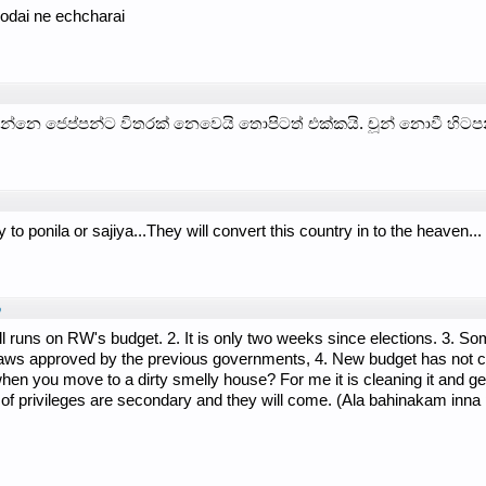
odai ne echcharai
ෙ ජෙප්පන්ට විතරක් නෙවෙයි තොපිටත් එක්කයි. චූන් නොවී හිටපන
 to ponila or sajiya...They will convert this country in to the heaven...
o
ll runs on RW's budget. 2. It is only two weeks since elections. 3. S
e laws approved by the previous governments, 4. New budget has not 
 when you move to a dirty smelly house? For me it is cleaning it and g
d of privileges are secondary and they will come. (Ala bahinakam inna