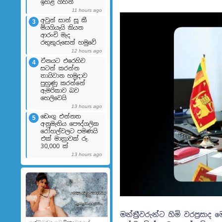
ඉහළ ගිහින්
11 hours ago
අවුන් සාන් සූ කී
3
මියගියැයි කියන
ආරංචි මැද
රතුකුරුසෙන් හමුවේ
12 hours ago
චීනයට එරෙහිව
4
සටන් කරන්න
තායිවාන හමුදාව
පුහුණු කරන්නේ
ඇමරිකාව බව
හෙලිවෙයි
13 hours ago
ඩෙංගු එන්නත
5
අනුමැතිය පෞද්ගලික
රෝහල්වලට පමණයි
එක් මාත්‍රාවක් රු.
30,000 ක්
13 hours ago
මන්ත්‍රීවරුන්ට හිමි වරප්‍ර