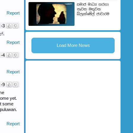
සමාජ මාධ්‍ය හරහා
නැවත මතුවන
Report
බ්ලැක්මේල් ජාවාරම
-3
්.
Report
Load More News
-4
Report
-9
ome
come yet.
et some
 puluwan.
Report