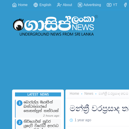
Home
English
About
Advertising
YT
Home
News
මන්ත්‍රී වරප්‍රසාද ත
LATEST NEWS
බොරැල්ල මැගසින්
1
මන්ත්‍රී වරප්‍රසා
බන්ධනගාරයේ
නොසන්සුන් තත්වයක්
2 hours ago
1 year ago
නිව්යොර්ක් නුවර
2
යුදෙව් විරෝධී අපරාධ