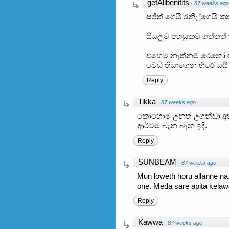
getAllbenifits
·
87 weeks ago
සජිත් ගෙයි රනිල්ගෙයි 
සියලුම පහසුකම් ගත්තත් ක
එහෙම නැත්නම් රෙනෝ de ස
වෙඩි තියාගෙන හිරේ යයි ඕ
Reply
Tikka
·
87 weeks ago
කොහොම උනත් උගන්ඩා අක්ක
ආර්ටම බැන බැන ඉදි.
Reply
SUNBEAM
·
87 weeks ago
Mun loweth horu allanne na
one. Meda sare apita kelawe
Reply
Kawwa
·
87 weeks ago