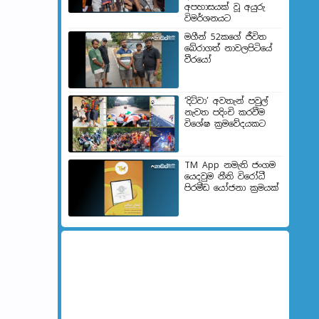
අපහාසයක් වූ අයුරු
විමර්ශනයට
මගීන් 52කගේ ජීවිත
බේරා­ගත් නාව­ල­පි­ටියේ
වීරයෝ
‘දිට්වා’ අවතැන් පවුල්
නැවත පදිංචි කරවීම
විශේෂ ක්‍රමවේදයකට
TM App නමැති ජංගම
යෙදවුම නීති විරෝධී
පිරමීඩ යෝජනා ක්‍රමයක්