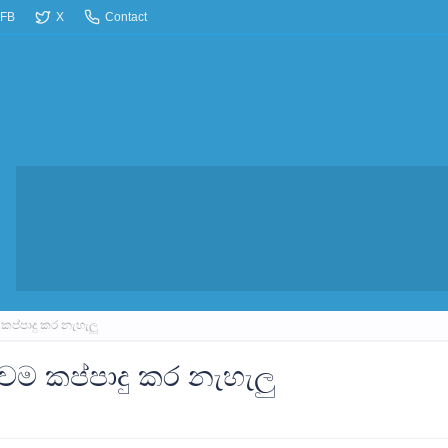
FB
X
Contact
වම කප්පාදු කර නැහැලු
ද තවම කප්පාදු කර නැහැලු