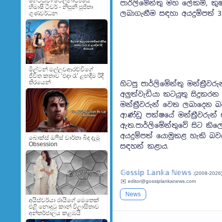
ගේට්ටුවා ටෙලිනාට්‍යයේ
පාර්ලිමේන්තු මහ ලේකම්, කු
හිමාෂි ටීචර් - නිපුනි පුජිතා
ලබාගැනීම සඳහා අයදුම්පත් 
ගුණවර්ධන
මිල්ටන් මල්ලවආරච්චිගේ
ජීවිත කතාව ‘එදා රෑ’ ළඟදීම රිදී
තිරයෙන්
හිටපු පාර්ලිමේන්තු මන්ත්‍රී
අලුත්වැඩියා කටයුතු සිදුකරන බ
මන්ත්‍රීවරුන් වෙත ලබාදෙන බ
ආණ්ඩු පක්ෂයේ මන්ත්‍රීවරුන්
ඇත.පාර්ලිමේන්තුවේ සිට කිලෝ
අයදුම්පත් යොමුකළ හැකි බව
බොක්ස් ඔෆිස් වාර්තා බිඳ දැමූ
Obsession
සඳහන් කළාය.
𝔾𝕠𝕤𝕤𝕚𝕡 𝕃𝕒𝕟𝕜𝕒 ℕ𝕖𝕨𝕤
:(2008-2026
✉️ editor@gossiplankanews.com
News
අයිස්වර්යා රායිගේ මෙතෙක්
එළි නොදුටු කාන් විලාසිතාව
අන්තර්ජාලය කළඹයි