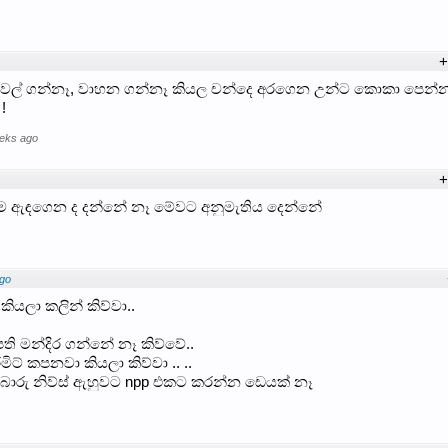
+
් ගෙවල් ගන්නෑ, වාහන ගන්නෑ කියල චන්දෙ අරගෙන උන්ට කොකා පෙන්
!
eeks ago
+
සම ඇඳගෙන ද දන්නේ නෑ මේවට අනුමැතිය දෙන්නේ
go
ියලා කලින් කිව්වා..
ි මන්දිර ගන්නේ නෑ කිව්වේ..
ර්මිට් කපනවා කියලා කිව්වා .. ..
බොරු නිව්ස් ඇහුවට npp එකට කරන්න ඩෙයක් නෑ