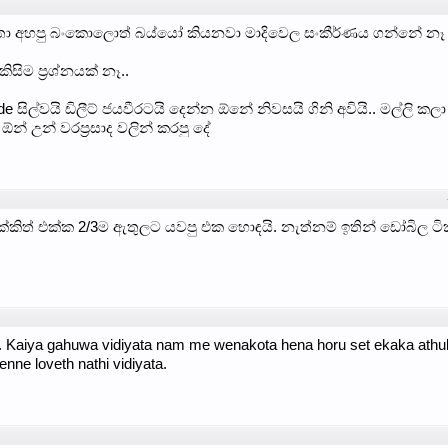
කතා අහපු බංකොලොත් බය්යෝ කියනවා මාදිවෙල සංකීර්ණය ගන්නේ නෑ ක
ිසිම ප්‍රශ්නයක් නෑ..
ිල්වයි ඩිලීට් ජයවීරටයි දෙන්න ඕනේ නිවසයි ගිනි අවියි.. මල්ලි කල
න් උන් වරප්‍රසාද වලින් කරපු දේ
ිත් එක්ක 2/3ම ඇතුලට යවපු එක හොඳයි. නැත්නම් ඉතින් ඩෝබිල ට
. Kaiya gahuwa vidiyata nam me wenakota hena horu set ekaka athul
nne loveth nathi vidiyata.