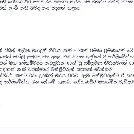
ෂානි රෝහණධීර මහත්මිය සඳහන් කරයි. මේ වනවිට මන්ත්‍රී නිවාස
35ක් ලැබී ඇති බවද ඇය සදහන් කළාය.
වරුන් විසින් නැවත භාරදුන් නිවාස 25ක් – 30ක් පමණ ප්‍රමාණයක් ම
වත් මන්ත්‍රී ප්‍රමුඛතාවය අනුව එම නිවාස ඉදිරියේ දී පාර්ලිමේන්තු
වත් මහ ලේකම්වරිය පැවසුවාය.108ක් වූ සම්පූර්ණ නිවාසවලින් 80
 සඳහාත් 28ක් විපක්ෂයේ මන්ත්‍රීවරුන් සඳහාත් වෙන්කර
මීටර් 40කට වඩා දුරකින් නිවස පිහිටා ඇති මන්ත්‍රීවරුන්ට ඒ සඳ
ද පාර්ලිමේන්තු මහ ලේකම් කුෂාණි රෝහණධීර මහත්මිය වැඩිදුර
)