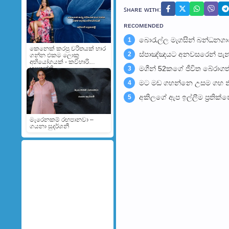
ꜱʜᴀʀᴇ ᴡɪᴛʜ:
ʀᴇᴄᴏᴍᴇɴᴅᴇᴅ
බොරැල්ල මැගසින් බන්ධනග
1
කෙනෙක් කරපු චරිතයක් භාර
ස්පාඤ්ඤයට අනවසරෙන් පැන්
2
ගන්න එකම ලොකු
අභියෝගයක් - කවිහාරි
මගීන් 52කගේ ජීවිත බේරා­ගත්
හපුතන්ත්‍රි
3
මට මඩ ගහන්නෙ උසම ගහ නිසා
4
අකිලගේ ඇප ඉල්ලීම ප්‍රතික්ෂේ
5
මැරෙනකම් රඟපානවා –
ගයනා සුදර්ශනී