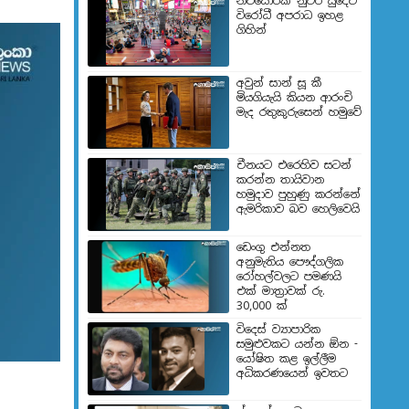
නිව්යොර්ක් නුවර යුදෙව්
විරෝධී අපරාධ ඉහළ
ගිහින්
අවුන් සාන් සූ කී
මියගියැයි කියන ආරංචි
මැද රතුකුරුසෙන් හමුවේ
චීනයට එරෙහිව සටන්
කරන්න තායිවාන
හමුදාව පුහුණු කරන්නේ
ඇමරිකාව බව හෙලිවෙයි
ඩෙංගු එන්නත
අනුමැතිය පෞද්ගලික
රෝහල්වලට පමණයි
එක් මාත්‍රාවක් රු.
30,000 ක්
විදෙස් ව්‍යාපාරික
සමුළුවකට යන්න ඕන -
යෝෂිත කළ ඉල්ලීම
අධිකරණයෙන් ඉවතට