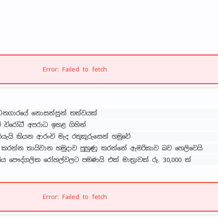
Error: Failed to fetch
්ධනගාරයේ නොසන්සුන් තත්වයක්
ව් විරෝධී අපරාධ ඉහළ ගිහින්
ගියැයි කියන ආරංචි මැද රතුකුරුසෙන් හමුවේ
කරන්න තායිවාන හමුදාව පුහුණු කරන්නේ ඇමරිකාව බව හෙලිවෙයි
ය පෞද්ගලික රෝහල්වලට පමණයි එක් මාත්‍රාවක් රු. 30,000 ක්
Error: Failed to fetch