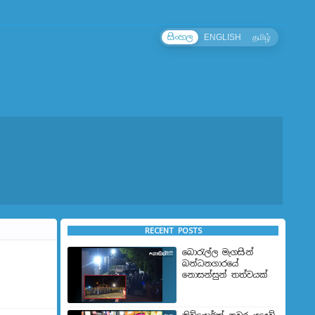
සිංහල
ENGLISH
தமிழ்
RECENT POSTS
බොරැල්ල මැගසින්
බන්ධනගාරයේ
නොසන්සුන් තත්වයක්