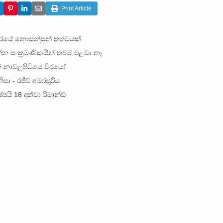
Print Article
ාරයේ නොසන්සුන් තත්වයක්
න සංක්‍රමණිකයින් තවම එළවා නෑ
 නාව­ල­පි­ටියේ වීරයෝ
 - රජීව් අමරසූරිය
පයි 18 දක්වා රිමාන්ඩ්