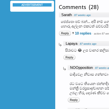
ADVERTISEMENT
Comments
(
28
)
Sarath
·
87 weeks ago
ජෙප්පො පව් බන්... අපි නම
හොරු අල්ලන එකටත් ඔච්චරයි 
10 replies
Reply
·
active 87 w
Lapaya
·
87 weeks ago
සිරාවට 😂 ලප වානර කලි
Reply
NOOpposition
·
87 weeks a
මාදිවෙල නිවාස ගන්නවා ක
රට වටෙ තියෙන ජන්නදිපත
මන්ත්‍රී වරප්‍රසාද/වාහන ප
උබල හිරු දෙරණ කිව්ව 
Reply