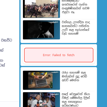
ස්පාඤ්ඤයට
අනවසරෙන් පැන්න
සංක්‍රමණිකයින් තවම
එළවා නෑ
වත්තල උපන්දින සාද
ඝාතකයින්ට පනින්න
උදව් කළ සැරයන්ගේ
වැඩ තහනම්
ේ වනවිට
ක්
Error: Failed to fetch
හා
ටත්
රජය තහනම් කළ
ඔන්ලයින් සූදු වෙබ්
අඩවි මෙන්න
සලේ වෙනුවෙන් කියා
විමල් ගම්මංපිල දිලිත්
කළ සත්‍යග්‍රහය
අධිකරණයට