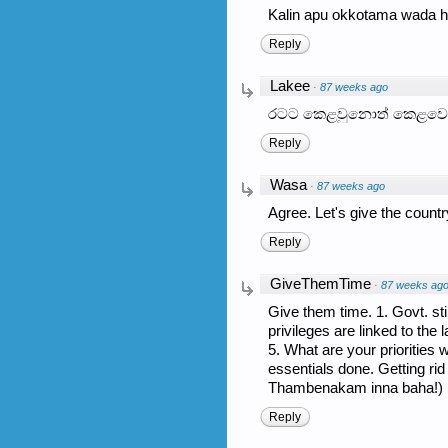
Kalin apu okkotama wada h
Reply
Lakee
·
87 weeks ago
රටට කෙළවුනොත් කෙළවෙන්න
Reply
Wasa
·
87 weeks ago
Agree. Let's give the country
Reply
GiveThemTime
·
87 weeks ag
Give them time. 1. Govt. sti
privileges are linked to th
5. What are your priorities
essentials done. Getting ri
Thambenakam inna baha!)
Reply