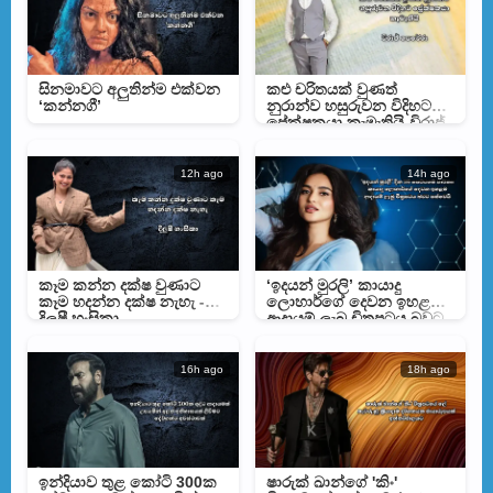
සිනමාවට අලුතින්ම එක්වන
කළු චරිතයක් වුණත්
‘කන්නගී’
නුරාන්ව හසුරුවන විදිහට
ප්‍රේක්ෂකයා කැමැතියි-විරාජ්
පෙරේරා
12h ago
14h ago
කෑම කන්න දක්ෂ වුණාට
‘ඉදයන් මුරලි’ කායාදු
කෑම හදන්න දක්ෂ නැහැ -
ලොහාර්ගේ දෙවන ඉහළම
දිලුෂී හංසිකා
ආදායම් ලැබූ චිත්‍රපටය බවට
පත්වෙයි
16h ago
18h ago
ඉන්දියාව තුළ කෝටි 300ක
ෂාරුක් ඛාන්ගේ 'කිං'