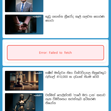
කුඩු ගහන්න ත්‍රීරෝද කෑලි ගලවන හොරණ
හොරා
Error: Failed to fetch
හෂීස් මත්ද්‍රව්‍ය නිසා විශ්වවිද්‍යාල සිසුවෙකුට
රුපියල් 410,000 ක දඩයක් නියම වෙයි
වත්මන් පොලිස්පති 'පාරේ මරා දාන' කතාව
ගැන විමර්ශනය කරන්නැයි අධිකරණ
නියෝග