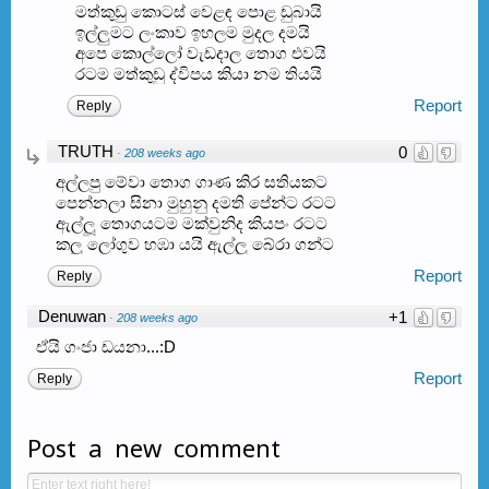
මත්කුඩු කොටස් වෙළඳ පොළ ඩුබායි
ඉල්ලුමට ලංකාව ඉහලම මුදල දමයි
අපෙ කොල්ලෝ වැඩදාල තොග එවයි
රටම මත්කුඩු ද්විපය කියා නම තියයි
Report
Reply
TRUTH
0
·
208 weeks ago
අල්ලපු මේවා තොග ගාණ කිර සතියකට
පෙන්නලා සිනා මුහුනු දමති පේන්ට රටට
ඇල්ලූ තොගයටම මක්වුනිද කියපං රටට
කලු ලෝගුව හඹා යයි ඇල්ලූ බේරා ගන්ට
Report
Reply
Denuwan
+1
·
208 weeks ago
ඒයි ගංජා ඩයනා...:D
Report
Reply
Post a new comment