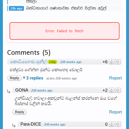
පීනලා
බන්ධනාගාර ගණනාවක එකවර සිදවන අවුල්
13h ago
Error: Failed to fetch
Comments
(
5
)
කොටියගොඩ සුනිල්
+6
146p
·
208 weeks ago
මත්ද්‍රව්‍ය ගේන්න මුන්ට කොහෙද ඩොලර්
3 replies
Report
Reply
·
active 208 weeks ago
GONA
+2
·
208 weeks ago
උන්ඩියල්, හවාලා අකවුන්ට් බැලන්ස් කරන්නෙ ඔය වගේ
බිස්නස් වලින් තමයි.
Report
Reply
Para-DICE
0
·
208 weeks ago