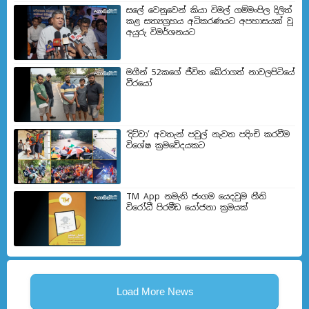
සලේ වෙනුවෙන් කියා විමල් ගම්මංපිල දිලිත්
කළ සත්‍යග්‍රහය අධිකරණයට අපහාසයක් වූ
අයුරු විමර්ශනයට
මගීන් 52කගේ ජීවිත බේරා­ගත් නාව­ල­පි­ටියේ
වීරයෝ
‘දිට්වා’ අවතැන් පවුල් නැවත පදිංචි කරවීම
විශේෂ ක්‍රමවේදයකට
TM App නමැති ජංගම යෙදවුම නීති
විරෝධී පිරමීඩ යෝජනා ක්‍රමයක්
Load More News