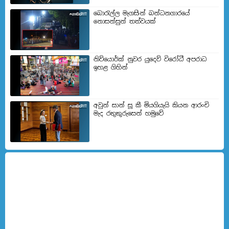
බොරැල්ල මැගසින් බන්ධනගාරයේ
නොසන්සුන් තත්වයක්
නිව්යොර්ක් නුවර යුදෙව් විරෝධී අපරාධ
ඉහළ ගිහින්
අවුන් සාන් සූ කී මියගියැයි කියන ආරංචි
මැද රතුකුරුසෙන් හමුවේ