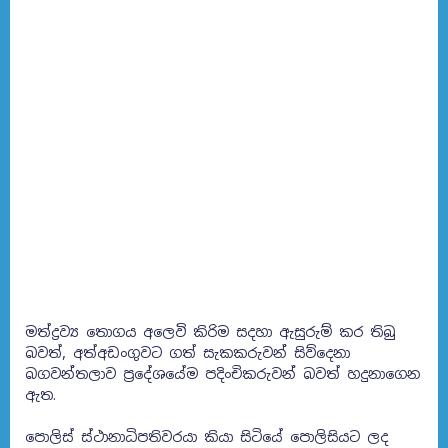
මත්ද්‍රව්‍ය තොගය අලෙවි කිරිම සදහා ඇසුරුම් කර තිබු
බවත්, අත්අඩංගුවට ගත් සැකකරුවන් සිව්දෙනා
බගවන්තලාව ප්‍රදේශයේම පදිංචිකරුවන් බවත් හදුනාගෙන
ඇත.
පොලිස් ස්ථානාධිපතිවරයා කියා සිටියේ පොලිසියට ලද