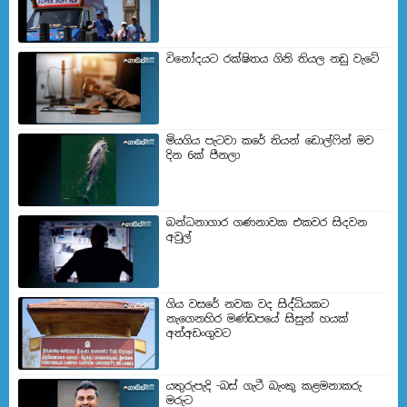
විනෝදයට රක්ෂිතය ගිනි තියල නඩු වැටේ
මියගිය පැටවා කරේ තියන් ඩොල්ෆින් මව
දින 6ක් පීනලා
බන්ධනාගාර ගණනාවක එකවර සිදවන
අවුල්
ගිය වසරේ නවක වද සිද්ධියකට
නැගෙනහිර මණ්ඩපයේ සිසුන් හයක්
අත්අඩංගුවට
යතුරුපැදි -බස් ගැටී බැංකු කළමනාකරු
මරුට