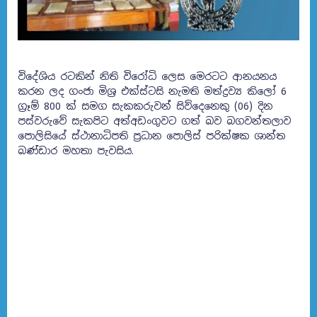
විදේශිය රටකින් නිති විරෝධි ලෙස මෙරටට ආනයනය
කරන ලද ගංජා මිශ්‍ර එක්ස්ටසි නැමති මත්ද්‍රව්‍ය කිලෝ 6
ග්‍රෑම් 800 ක් සමග සැකකරුවන් සිව්දෙනෙකු (06) දින
පස්වරුවේ සැකපිට අත්අඩංගුවට ගත් බව බගවන්තලාව
පොලිසියේ ස්ථානාධිපති ප්‍රධාන පොලිස් පරික්ෂක ශාන්ත
බණ්ඩාර මහතා පැවසිය.