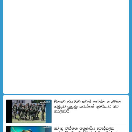
චීනයට එරෙහිව සටන් කරන්න තායිවාන
හමුදාව පුහුණු කරන්නේ ඇමරිකාව බව
හෙලිවෙයි
ඩෙංගු එන්නත අනුමැතිය පෞද්ගලික