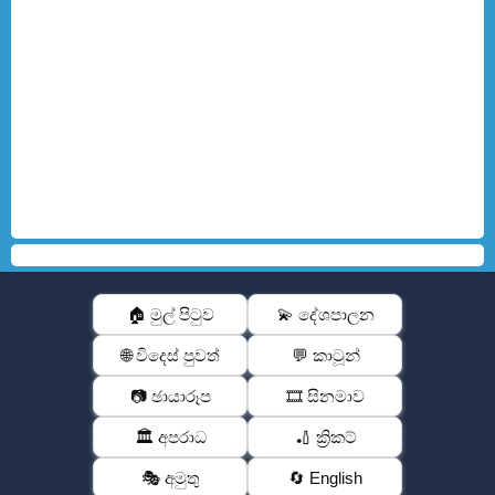
🏠 මුල් පිටුව
💫 දේශපාලන
🌐 විදෙස් පුවත්
💬 කාටූන්
📷 ඡායාරූප
🎞️ සිනමාව
🏛️ අපරාධ
🏏 ක්‍රිකට්
🎭 අමුතු
🔄 English