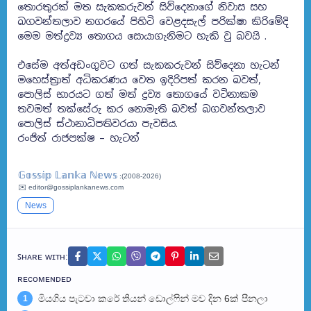
තොරතුරක් මත සැකකරුවන් සිව්දෙනාගේ නිවාස සහ
බගවන්තලාව නගරයේ පිහිටි වෙළදසැල් පරික්ෂා කිරිමේදි
මෙම මත්ද්‍රව්‍ය තොගය සොයාගැනිමට හැකි වු බවයි .
එසේම අත්අඩංගුවට ගත් සැකකරුවන් සිව්දෙනා හැටන්
මහෙස්ත්‍රාත් අධිකරණය වෙත ඉදිරිපත් කරන බවත්,
පොලිස් භාරයට ගත් මත් ද්‍රව්‍ය තොගයේ වටිනාකම
තවමත් තක්සේරු කර නොමැති බවත් බගවන්තලාව
පොලිස් ස්ථානාධිපතිවරයා පැවසිය.
රංජිත් රාජපක්ෂ – හැටන්
𝔾𝕠𝕤𝕤𝕚𝕡 𝕃𝕒𝕟𝕜𝕒 ℕ𝕖𝕨𝕤
:(2008-2026)
✉️ editor@gossiplankanews.com
News
ꜱʜᴀʀᴇ ᴡɪᴛʜ:
ʀᴇᴄᴏᴍᴇɴᴅᴇᴅ
මියගිය පැටවා කරේ තියන් ඩොල්ෆින් මව දින 6ක් පීනලා
1