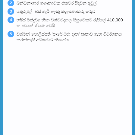
බන්ධනාගාර ගණනාවක එකවර සිදවන අවුල්
2
යතුරුපැදි -බස් ගැටී බැංකු කළමනාකරු මරුට
3
හෂීස් මත්ද්‍රව්‍ය නිසා විශ්වවිද්‍යාල සිසුවෙකුට රුපියල් 410,000
4
ක දඩයක් නියම වෙයි
වත්මන් පොලිස්පති 'පාරේ මරා දාන' කතාව ගැන විමර්ශනය
5
කරන්නැයි අධිකරණ නියෝග