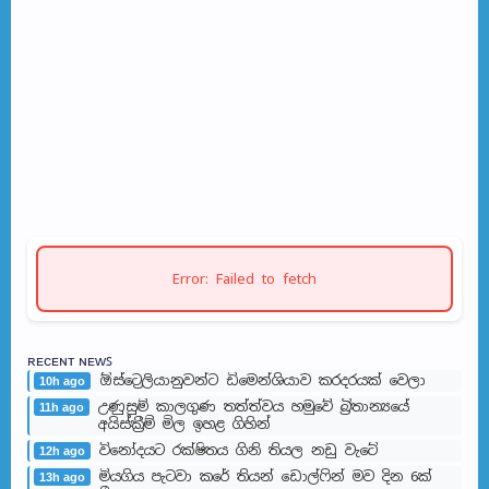
Error: Failed to fetch
ʀᴇᴄᴇɴᴛ ɴᴇᴡꜱ
ඕස්ට්‍රෙලියානුවන්ට ඩිමෙන්ශියාව කරදරයක් වෙලා
10h ago
උණුසුම් කාලගුණ තත්ත්වය හමුවේ බ්‍රිතාන්‍යයේ
11h ago
අයිස්ක්‍රීම් මිල ඉහළ ගිහින්
විනෝදයට රක්ෂිතය ගිනි තියල නඩු වැටේ
12h ago
මියගිය පැටවා කරේ තියන් ඩොල්ෆින් මව දින 6ක්
13h ago