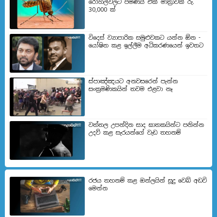
රෝහල්වලට පමණයි එක් මාත්‍රාවක් රු.
30,000 ක්
විදෙස් ව්‍යාපාරික සමුළුවකට යන්න ඕන -
යෝෂිත කළ ඉල්ලීම අධිකරණයෙන් ඉවතට
ස්පාඤ්ඤයට අනවසරෙන් පැන්න
සංක්‍රමණිකයින් තවම එළවා නෑ
වත්තල උපන්දින සාද ඝාතකයින්ට පනින්න
උදව් කළ සැරයන්ගේ වැඩ තහනම්
රජය තහනම් කළ ඔන්ලයින් සූදු වෙබ් අඩවි
මෙන්න