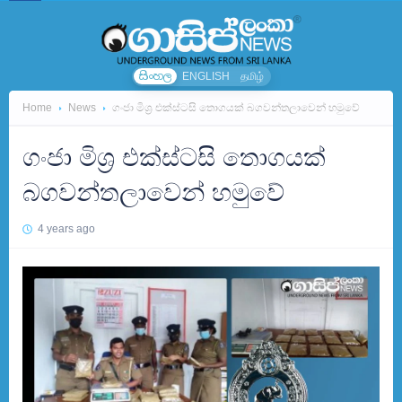
සිංහල
ENGLISH
தமிழ்
Home
News
ගංජා මිශ්‍ර එක්ස්ටසි තොගයක් බගවන්තලාවෙන් හමුවේ
ගංජා මිශ්‍ර එක්ස්ටසි තොගයක්
බගවන්තලාවෙන් හමුවේ
4 years ago