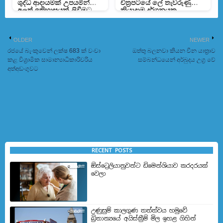
ශුද්ධ ආදායමක් උපයමින්
චිත්‍රපටයේ ලේ තැවරුණු
අලුත් ඉතිහාසයක් ලිවීමට
ක්‍රියාදාම දර්ශනයක
දේව්ගන්ට අවස්ථාවක්
ඡායාරූපයක් අන්තර්ජාලයට
OLDER
NEWER
රජයේ බැංකුවෙන් ලක්ෂ 683 ක් වංචා
ඔත්තු බලනවා කියන චීන යාත්‍රාව
කළ විශ්‍රාමික සාමාන්‍යාධිකාරිවරිය
සම්බන්ධයෙන් අර්බුදය උග්‍ර වේ
අත්අඩංගුවට
RECENT POSTS
ඕස්ට්‍රෙලියානුවන්ට ඩිමෙන්ශියාව කරදරයක්
වෙලා
උණුසුම් කාලගුණ තත්ත්වය හමුවේ
බ්‍රිතාන්‍යයේ අයිස්ක්‍රීම් මිල ඉහළ ගිහින්