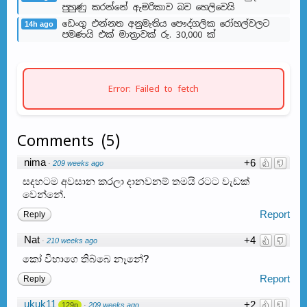
පුහුණු කරන්නේ ඇමරිකාව බව හෙලිවෙයි
ඩෙංගු එන්නත අනුමැතිය පෞද්ගලික රෝහල්වලට
14h ago
පමණයි එක් මාත්‍රාවක් රු. 30,000 ක්
Error: Failed to fetch
Comments
(
5
)
nima
+6
·
209 weeks ago
සදහටම අවසාන කරලා දානවනම් තමයි රටට වැඩක්
වෙන්නේ.
Report
Reply
Nat
+4
·
210 weeks ago
කෝ විභාගෙ තිබ්බෙ නෑනේ?
Report
Reply
ukuk11
+2
129p
·
209 weeks ago