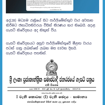
අද(28) මධ්‍යම රාත්‍රියේ සිට පාර්ලිමේන්තුව වාර අවසාන
කිරීමට ජනාධිපතිවරයා විසින් තීරණය කර තිබෙයි. අදාළ
ගැසට් නිවේදනය අද නිකුත් විය.
ගැසට් නිවේදනයට අනුව පාර්ලිමේන්තුවේ මීළඟ වාරය
පටන් ගනු ලබන්නේ ලබන මස 03වන දිනයි.
ගැසට් නිවේදනය පහතින්.