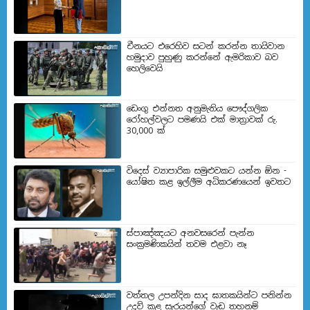
චීනයට එරෙහිව සටන් කරන්න තායිවාන
හමුදාව පුහුණු කරන්නේ ඇමරිකාව බව
හෙලිවෙයි
ඩෙංගු එන්නත අනුමැතිය පෞද්ගලික
රෝහල්වලට පමණයි එක් මාත්‍රාවක් රු.
30,000 ක්
විදෙස් ව්‍යාපාරික සමුළුවකට යන්න ඕන -
යෝෂිත කළ ඉල්ලීම අධිකරණයෙන් ඉවතට
ස්පාඤ්ඤයට අනවසරෙන් පැන්න
සංක්‍රමණිකයින් තවම එළවා නෑ
වත්තල උපන්දින සාද ඝාතකයින්ට පනින්න
උදව් කළ සැරයන්ගේ වැඩ තහනම්