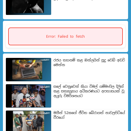
Error: Failed to fetch
රජය තහනම් කළ ඔන්ලයින් සූදු වෙබ් අඩවි
මෙන්න
සලේ වෙනුවෙන් කියා විමල් ගම්මංපිල දිලිත්
කළ සත්‍යග්‍රහය අධිකරණයට අපහාසයක් වූ
අයුරු විමර්ශනයට
මගීන් 52කගේ ජීවිත බේරා­ගත් නාව­ල­පි­ටියේ
වීරයෝ