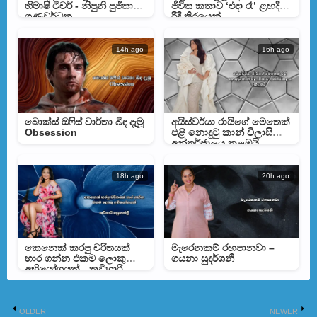
හිමාෂි ටීචර් - නිපුනි පුජිතා
ජීවිත කතාව ‘එදා රෑ’ ළඟදීම
ගුණවර්ධන
රිදී තිරයෙන්
14h ago
16h ago
බොක්ස් ඔෆිස් වාර්තා බිඳ දැමූ
අයිස්වර්යා රායිගේ මෙතෙක්
Obsession
එළි නොදුටු කාන් විලාසිතාව
අන්තර්ජාලය කළඹයි
18h ago
20h ago
කෙනෙක් කරපු චරිතයක්
මැරෙනකම් රඟපානවා –
භාර ගන්න එකම ලොකු
ගයනා සුදර්ශනී
අභියෝගයක් - කවිහාරි
හපුතන්ත්‍රි
OLDER
NEWER