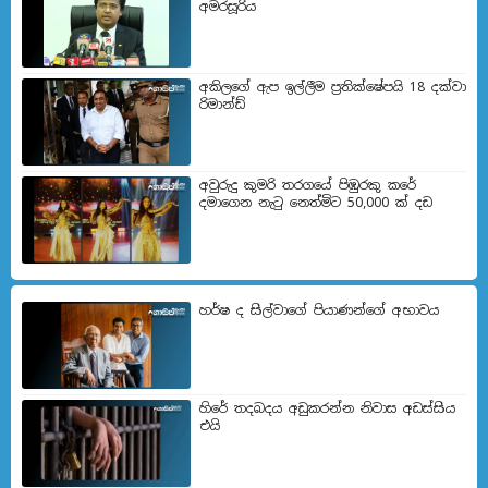
අමරසූරිය
අකිලගේ ඇප ඉල්ලීම ප්‍රතික්ෂේපයි 18 දක්වා
රිමාන්ඩ්
අවුරුදු කුමරි තරගයේ පිඹුරකු කරේ
දමාගෙන නැටු නෙත්මිට 50,000 ක් දඩ
හර්ෂ ද සිල්වාගේ පියාණන්ගේ අභාවය
හිරේ තදබදය අඩුකරන්න නිවාස අඩස්සිය
එයි