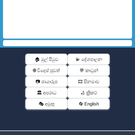
🏠 මුල් පිටුව
💫 දේශපාලන
🌐 විදෙස් පුවත්
💬 කාටූන්
📷 ඡායාරූප
🎞️ සිනමාව
🏛️ අපරාධ
🏏 ක්‍රිකට්
🎭 අමුතු
🔄 English