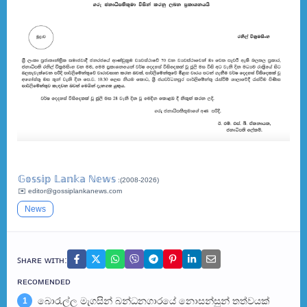
𝔾𝕠𝕤𝕤𝕚𝕡 𝕃𝕒𝕟𝕜𝕒 ℕ𝕖𝕨𝕤
:(2008-2026)
✉️ editor@gossiplankanews.com
News
ꜱʜᴀʀᴇ ᴡɪᴛʜ:
ʀᴇᴄᴏᴍᴇɴᴅᴇᴅ
බොරැල්ල මැගසින් බන්ධනගාරයේ නොසන්සුන් තත්වයක්
1