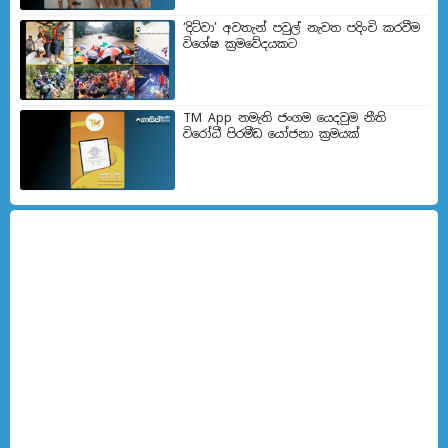
‘දිට්වා’ අවතැන් පවුල් නැවත පදිංචි කරවීම
විශේෂ ක්‍රමවේදයකට
TM App නමැති ජංගම යෙදවුම නීති
විරෝධී පිරමීඩ යෝජනා ක්‍රමයක්