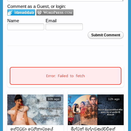
Comment as a Guest, or login:
Name
Email
Submit Comment
Error: Failed to fetch
10h ago
12h ago
ගේට්ටුවා ටෙලිනාට්‍යයේ
මිල්ටන් මල්ලවආරච්චිගේ