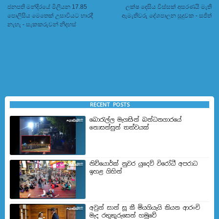
ජනපති මන්දිරයේ මිලියන 17.85
ලක්ෂ දෙසිය විස්සක් අසරණයි මැති
පොලිසිය මෙතෙක් උසාවියට භාරදී
ඇමැතිවරු දේශපාලන සූදුවක - සජිත්
නැහැ - සැකකරුවන් නිදහස්
RECENT POSTS
බොරැල්ල මැගසින් බන්ධනගාරයේ
නොසන්සුන් තත්වයක්
නිව්යොර්ක් නුවර යුදෙව් විරෝධී අපරාධ
ඉහළ ගිහින්
අවුන් සාන් සූ කී මියගියැයි කියන ආරංචි
මැද රතුකුරුසෙන් හමුවේ