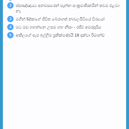
ස්පාඤ්ඤයට අනවසරෙන් පැන්න සංක්‍රමණිකයින් තවම එළවා
2
නෑ
මගීන් 52කගේ ජීවිත බේරා­ගත් නාව­ල­පි­ටියේ වීරයෝ
3
මට මඩ ගහන්නෙ උසම ගහ නිසා - රජීව් අමරසූරිය
4
අකිලගේ ඇප ඉල්ලීම ප්‍රතික්ෂේපයි 18 දක්වා රිමාන්ඩ්
5