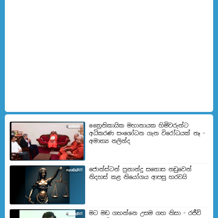
ත්‍රෛනිකායික මහානායක හිමිවරුන්ට
අධිකරණ සංශෝධන ගැන විරෝධයක් නෑ -
අමාත්‍ය නලින්ද
ජොන්ස්ටන් ප්‍රනාන්දු සතොස නඩුවෙන්
නිදහස් කළ නියෝගය ආපසු හරවයි
මට මඩ ගහන්නෙ උසම ගහ නිසා - රජීව්