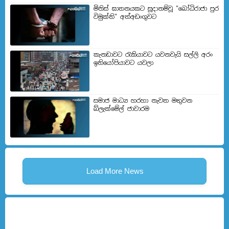
මිනිස් ඝාතනයකට සූදානම්වූ "බෝධිරාජා පුර
විමුක්ති" අත්අඩංගුවට
කැනඩාවට රැකියාවට යවනවැයි සල්ලි අරං
ඉතියෝපියාවට යවලා
සමාජ මාධ්‍ය හරහා නැවත මතුවන
බ්ලැක්මේල් ජාවාරම
Load More News