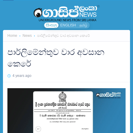
සිංහල
ENGLISH
தமிழ்
Home
News
පාර්ලිමේන්තුව වාර අවසාන කෙරේ
පාර්ලිමේන්තුව වාර අවසාන
කෙරේ
4 years ago