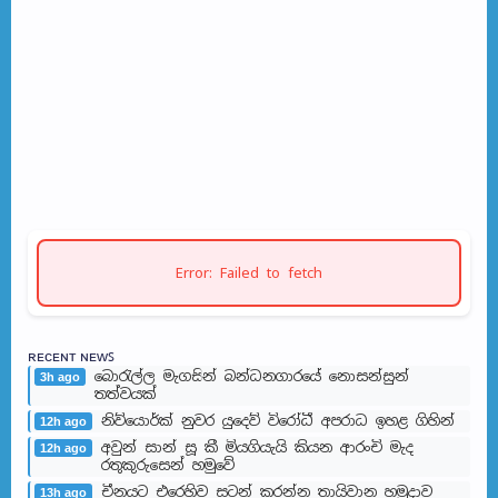
Error: Failed to fetch
ʀᴇᴄᴇɴᴛ ɴᴇᴡꜱ
බොරැල්ල මැගසින් බන්ධනගාරයේ නොසන්සුන්
3h ago
තත්වයක්
නිව්යොර්ක් නුවර යුදෙව් විරෝධී අපරාධ ඉහළ ගිහින්
12h ago
අවුන් සාන් සූ කී මියගියැයි කියන ආරංචි මැද
12h ago
රතුකුරුසෙන් හමුවේ
චීනයට එරෙහිව සටන් කරන්න තායිවාන හමුදාව
13h ago