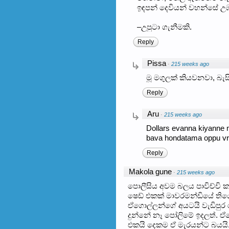
ඉඳපන් දෙවියන් වහන්සේ 
–උපුටා ගැනීමකි.
Reply
Pissa
·
215 weeks ago
මූ මගුලක් කියවනවා, බැස
Reply
Aru
·
215 weeks ago
Dollars evanna kiyanne
bava hondatama oppu v
Reply
Makola gune
·
215 weeks ago
පොලීසිය අවම බලය පාවිච්චි ක
ෂෙඩ් එකක් මාවරමන්ඩියේ ති
ඒගොල්ලන්ගේ අයටයි වැඩිපුර රු
දුන්නේ නෑ පෝලිමේ ඉදලත්. ඒග
එකයි දෙකම ඒ මැරයන්ට බයයි.