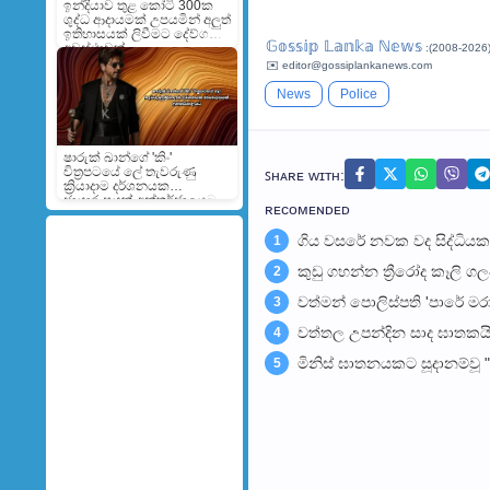
ඉන්දියාව තුළ කෝටි 300ක
ශුද්ධ ආදායමක් උපයමින් අලුත්
ඉතිහාසයක් ලිවීමට දේව්ගන්ට
𝔾𝕠𝕤𝕤𝕚𝕡 𝕃𝕒𝕟𝕜𝕒 ℕ𝕖𝕨𝕤
අවස්ථාවක්
:(2008-2026
✉️ editor@gossiplankanews.com
News
Police
ෂාරුක් ඛාන්ගේ 'කිං'
චිත්‍රපටයේ ලේ තැවරුණු
ꜱʜᴀʀᴇ ᴡɪᴛʜ:
ක්‍රියාදාම දර්ශනයක
ඡායාරූපයක් අන්තර්ජාලයට
ʀᴇᴄᴏᴍᴇɴᴅᴇᴅ
ගිය වසරේ නවක වද සිද්ධිය
1
කුඩු ගහන්න ත්‍රීරෝද කෑල
2
වත්මන් පොලිස්පති 'පාරේ 
3
වත්තල උපන්දින සාද ඝාතකය
4
මිනිස් ඝාතනයකට සූදානම්වූ "
5