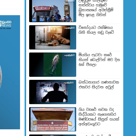
උණුසුම් කාලගුණ
තත්ත්වය හමුවේ
බ්‍රිතාන්‍යයේ අයිස්ක්‍රීම්
මිල ඉහළ ගිහින්
විනෝදයට රක්ෂිතය
ගිනි තියල නඩු වැටේ
මියගිය පැටවා කරේ
තියන් ඩොල්ෆින් මව දින
6ක් පීනලා
බන්ධනාගාර ගණනාවක
එකවර සිදවන අවුල්
ගිය වසරේ නවක වද
සිද්ධියකට නැගෙනහිර
මණ්ඩපයේ සිසුන් හයක්
අත්අඩංගුවට