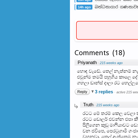
බන්ධනාගාර ගණනාවක
14h ago
Comments
(
18
)
Priyanath
·
215 weeks ago
හොඳ වැඩේ. තෙල් නැත්නම් නැ.
එවුන්ම තමයි පහුගිය කාලෙ දේ
ගහලා ඩාන්ස් දාලා රට හෙල්ලු
3 replies
Reply
·
active 215 we
Truth
·
215 weeks ago
රටට මේ තරම් කෙල වෙලා 
රටට ඩොලර් එවන්න එපා කී අගර
පිලිගෙන කුඩු මා‍ෆියාවට 
වන ජවිපෙ, පෙර‍ටුගාමී ගංජ
වහනවා, තෙල් ඇත්තෙම නෑ.