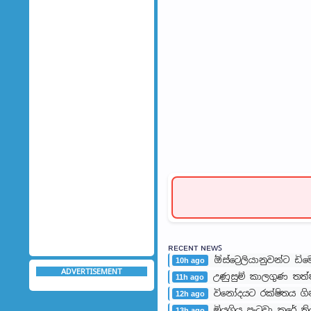
ʀᴇᴄᴇɴᴛ ɴᴇᴡꜱ
ඕස්ට්‍රෙලියානුවන්ට ඩ
10h ago
ADVERTISEMENT
උණුසුම් කාලගුණ තත්ත්ව
11h ago
විනෝදයට රක්ෂිතය ගි
12h ago
මියගිය පැටවා කරේ ති
13h ago