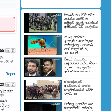
චීනයට එරෙහිව සටන්
කරන්න තායිවාන
හමුදාව පුහුණු කරන්නේ
ඇමරිකාව බව හෙලිවෙයි
ඩෙංගු එන්නත
අනුමැතිය පෞද්ගලික
රෝහල්වලට පමණයි
එක් මාත්‍රාවක් රු.
55
30,000 ක්
ාන
විදෙස් ව්‍යාපාරික
ාලා රබන්
සමුළුවකට යන්න ඕන -
යෝෂිත කළ ඉල්ලීම
අධිකරණයෙන් ඉවතට
Report
ස්පාඤ්ඤයට
-29
අනවසරෙන් පැන්න
සංක්‍රමණිකයින් තවම
පලිගන්න
එළවා නෑ
කීම
 පක්ශ
වත්තල උපන්දින සාද
්පිටල්
ඝාතකයින්ට පනින්න
ලන්