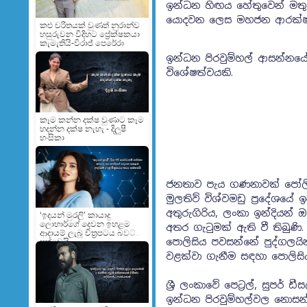
ඉන්ධන හිඟය හේතුවෙන් මතු
යොදවන ලෙස මහජන ආරක්ෂක අම
කළු චරිතයක් වුණත් නුරාන්ව
හසුරුවන විදිහට ප්‍රේක්ෂකයා
කැමැතියි-විරාජ් පෙරේරා
ඉන්ධන පිරවුම්හල් ආසන්නයේ හ
විශේෂත්වයකි.
කෑම කන්න දක්ෂ වුණාට කෑම
හදන්න දක්ෂ නැහැ - දිලුෂී
හංසිකා
ජනතාව පැය ගණනාවක් පෝලිම
මුලතිව් විශ්වමඩු ප්‍රදේශයේ
අතුරුගිරිය, ලංකා ඉන්දියන්
‘ඉදයන් මුරලි’ කායාදු
ලොහාර්ගේ දෙවන ඉහළම
අතර ගැටුමක් ඇති වී තිබුණි.
ආදායම් ලැබූ චිත්‍රපටය බවට
පොලිසිය පවසන්නේ පුද්ගලයි
පත්වෙයි
වළක්වා ගැනීම සඳහා පොලිසියට 
ශ්‍රී ලංකාවේ පෙට්‍රල්, සුපර්
ඉන්ධන පිරවුම්හල්වල නොසන්ස