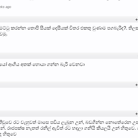
eks ago
+
්ටු කරන්න තොපි සීයක් දෙසීයක් විතර එකතු වුණාම පගබැරිද?. ති
වමු.
රයෝ ආගිය අතක් හොයා ගන්න බැරි වෙනවා
+
+
වුවෙ රට වැහුවත් මාසෙ පඩිය ලැබුන උන්, බඩගින්න නොතේරෙන උන
. රාජපක්ෂ නැතත් රනිල් ඇවිත් රට හදලා ගනියි කියලයි උන් හිතුවෙ. ම
ද හිතුවෙ