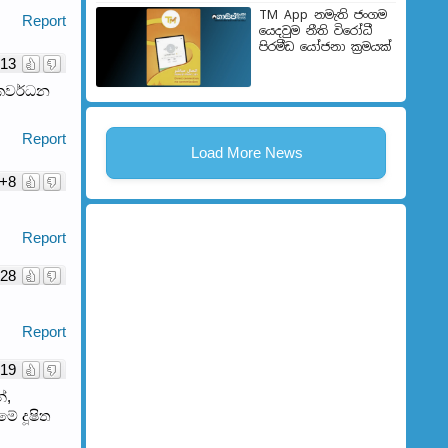
TM App නමැති ජංගම
Report
යෙදවුම නීති විරෝධී
පිරමීඩ යෝජනා ක්‍රමයක්
13
ලකවර්ධන
Report
Load More News
+8
Report
28
Report
19
්,
ේ දූෂිත