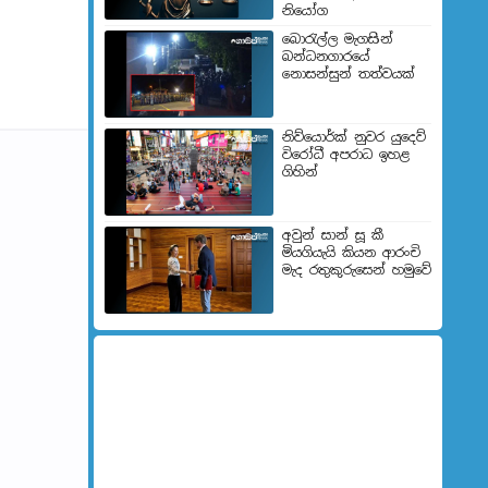
නියෝග
බොරැල්ල මැගසින්
බන්ධනගාරයේ
නොසන්සුන් තත්වයක්
නිව්යොර්ක් නුවර යුදෙව්
විරෝධී අපරාධ ඉහළ
ගිහින්
අවුන් සාන් සූ කී
මියගියැයි කියන ආරංචි
මැද රතුකුරුසෙන් හමුවේ