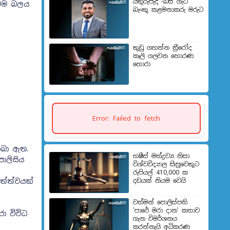
යතුරුපැදි -බස් ගැටී
අවම බලය
බැංකු කළමනාකරු මරුට
කුඩු ගහන්න ත්‍රීරෝද
කෑලි ගලවන හොරණ
හොරා
Error: Failed to fetch
තබා ඇත.
හෂීස් මත්ද්‍රව්‍ය නිසා
ොලිසිය
විශ්වවිද්‍යාල සිසුවෙකුට
රුපියල් 410,000 ක
ත්ත්වයක්
දඩයක් නියම වෙයි
වත්මන් පොලිස්පති
'පාරේ මරා දාන' කතාව
රා විවිධ
ගැන විමර්ශනය
කරන්නැයි අධිකරණ