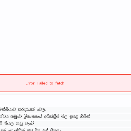
Error: Failed to fetch
ිමෙන්ශියාව කරදරයක් වෙලා
ය හමුවේ බ්‍රිතාන්‍යයේ අයිස්ක්‍රීම් මිල ඉහළ ගිහින්
නි තියල නඩු වැටේ
යන් ඩොල්ෆින් මව දින 6ක් පීනලා