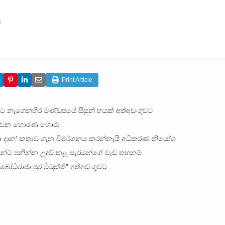
)
Print Article
කට නැගෙනහිර මණ්ඩපයේ සිසුන් හයක් අත්අඩංගුවට
ි ගලවන හොරණ හොරා
මරා දාන' කතාව ගැන විමර්ශනය කරන්නැයි අධිකරණ නියෝග
ින්ට පනින්න උදව් කළ සැරයන්ගේ වැඩ තහනම්
බෝධිරාජා පුර විමුක්ති" අත්අඩංගුවට