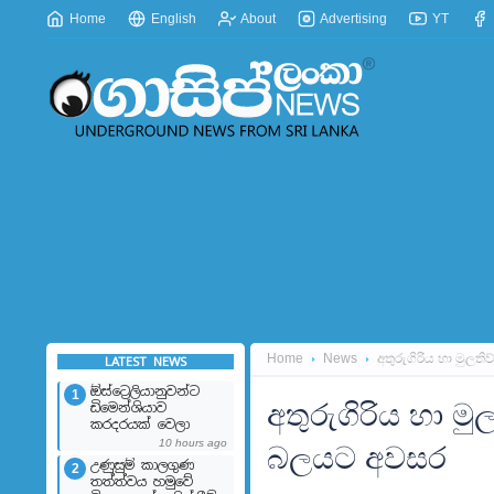
Home
English
About
Advertising
YT
Home
News
අතුරුගිරිය හා මුලත
LATEST NEWS
ඕස්ට්‍රෙලියානුවන්ට
1
අතුරුගිරිය හා මු
ඩිමෙන්ශියාව
කරදරයක් වෙලා
10 hours ago
බලයට අවසර
උණුසුම් කාලගුණ
2
තත්ත්වය හමුවේ