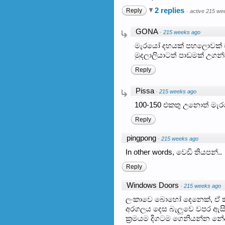
2 replies
Reply
·
active 215 we
GONA
·
215 weeks ago
මැරයෝ දහයක් පහලොවක් මට
මුදලාලියාටත් පාඩමක් උගන්
Reply
Pissa
·
215 weeks ago
100-150 එකතු උනොත් මැ
Reply
pingpong
·
215 weeks ago
In other words, වෙඩි තියපන්..
Reply
Windows Doors
·
215 weeks ago
ලංකාවෙ බොහෝ දෙනෙක්, ඒ කි
අරගලය දෙස බැලුවෙ වපර ඇසින්
ක්‍රමයම දිගටම ගෙනියන්න නේ