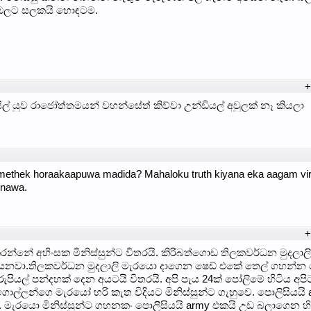
උඹලට සලකයි හොඳටම.
+
ිල් යුව රාජෝත්තමයන් වහන්සේත් කිව්වා උන්ඩියල් අවුලක් නෑ කියලා
 methek horaakaapuwa madida? Mahaloku truth kiyana eka aagam vi
rnawa.
+
රන්නේ අහිංසක මිනිස්සුන්ට විතරයි. කිරිබත්ගොඩ තිලකවර්ධන මුදලාලි
යෙනවා.තිලකවර්ධන මුදලාලි මැරයො දාගෙන ෂෙඩ් එකේ තෙල් ගහන්න
පියල් පන්දහක් දෙන අයටයි විතරයි. අපි පැය 24ක් පෝලිමේ හිටිය අපි
ොල්ලන්ගෙ මැරයෝ හරි කැත විදියට මිනිස්සුන්ට ගැහුවෙ. පොලිසියයි 
 මැරයො මිනිස්සුන්ට ගහනකං පොලීසියයි army එකයි උඩ බලාගෙන හිට