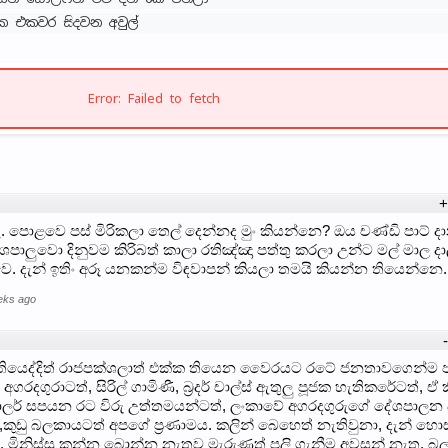
 එකවර සිදවන අවුල්
Error: Failed to fetch
+
 පොළවෙ පස් මිරිකලා තෙල් දෙන්නද මුං කියන්නෙ? ඔය චණ්ඩි පාට් ද
ශපාලුවො දිනුවම කිරිබත් කාලා රතිඤ්ඤා පත්තු කරලා උන්ට මල් මාල ද
වෙ. දැන් ඉතිං අරූ යනකන්ම විඳවාපන් කියලා තමයි කියන්න තියෙන්නෙ.
eks ago
තියෙද්දිත් රාජපක්ශලාත් එක්ක තියෙන වෛරයට රටේ ජනතාවගෙන්ම 
දගුරාටත්, සිරිල් ගාමිණී, බ්‍රදර් චාල්ස් ඇතුලු පූජක හැතිකරේටත්, ඒ 
ඩොලර් සපයන රට විරු උත්තමයන්ටත්, ලංකාවේ අගරදගුරුගේ දේශපාලන
ා,කුඩු බලකායටත් අපගේ ප්‍රණාමය. කලින් බෙහෙත් නැතිවුනා, දැන් හොස
 මිනිස්සු කන්න බොන්න නැතුව මැරුණත් පලි ගැනීම අවසන් නැත. බ