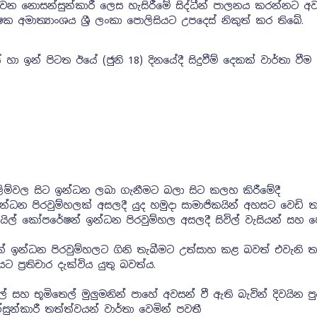
වන නොසන්සුන්කාරී ලෙස හැසිරීමේ සිද්ධීන් පාලනය කරන්නට 
ාත්‍යාංශය ශ්‍රී ලංකා පොලිසියට උපදෙස් නිකුත් කර තිබේ.
ා ඉන් පිටත ඊයේ (ජුනි 18) දිනයේදී සිදුවීම් දෙකක් වාර්තා වීම
්වල සිට ඉන්ධන ලබා ගැනීමට බලා සිට කලහ කිරීමේදී
 ඉන්ධන පිරවුම්හලක් අසලදී යුද හමුදා සාමාජිකයින් අහසට වෙඩි 
 ඔයිල් කෝපරේෂන් ඉන්ධන පිරවුම්හල අසලදී සිවිල් වැසියන් සහ ප
න් ඉන්ධන පිරවුම්හලට ගිනි තැබීමට උත්සාහ කළ බවත් එවැනි ත
ප්‍රතිචාර දැක්විය යුතු බවත්ය.
 ඩීසල් සහ භූමිතෙල් මුලුමනින් පාහේ අවසන් වී ඇති බැවින් දිවයින පු
ුන්කාරී තත්ත්වයන් වාර්තා වෙමින් පවතී