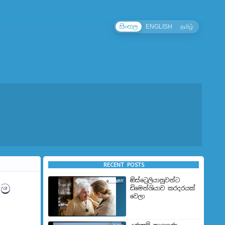
සිංහල
ENGLISH
தமிழ்
RECENT POSTS
ඕස්ට්‍රෙලියානුවන්ට
වම
ඩිමෙන්ශියාව කරදරයක්
වෙලා