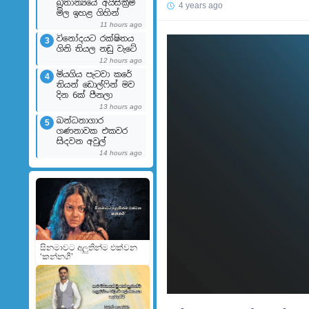
බ්‍රිතාන්‍යයේ අයිස්ක්‍රීම්
4 years ago
මිල ඉහළ ගිහින්
11 hours ago
විනෝදයට රක්ෂිතය
3
ගිනි තියල නඩු වැටේ
12 hours ago
මියගිය පැටවා කරේ
4
තියන් ඩොල්ෆින් මව
දින 6ක් පීනලා
13 hours ago
බන්ධනාගාර
5
ගණනාවක එකවර
සිදවන අවුල්
14 hours ago
සිනමාවට අලුතින්ම එක්වන
‘කන්නගී’