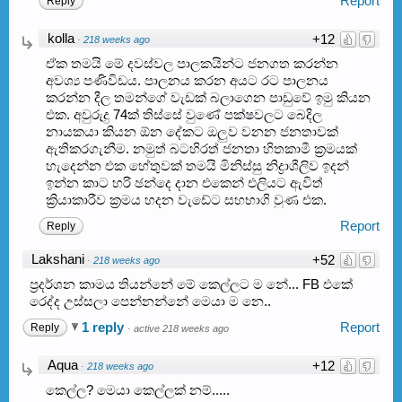
Report
Reply
kolla
+12
·
218 weeks ago
ඒක තමයි මේ දවස්වල පාලකයින්ට ජනගත කරන්න
අවශ්‍ය පණිවිඩය. පාලනය කරන අයට රට පාලනය
කරන්න දීල තමන්ගේ වැඩක් බලාගෙන පාඩුවේ ඉමු කියන
එක. අවුරුදු 74ක් තිස්සේ වුණේ පක්ෂවලට බෙදිල
නායකයා කියන ඕන දේකට ඔලුව වනන ජනතාවක්
ඇතිකරගැනීම. නමුත් බටහිරත් ජනතා හිතකාමී ක්‍රමයක්
හැදෙන්න එක හේතුවක් තමයි මිනිස්සු නිද්‍රාශීලිව ඉදන්
ඉන්න කාට හරි ඡන්දෙ දාන එකෙන් එලියට ඇවිත්
ක්‍රියාකාරීව ක්‍රමය හදන වැඩේට සහභාගි වුණ එක.
Report
Reply
Lakshani
+52
·
218 weeks ago
ප්‍රදර්ශන කාමය තියන්නේ මේ කෙල්ලට ම නේ... FB එකේ
රෙද්ද උස්සලා පෙන්නන්නේ මෙයා ම නෙ..
1 reply
Report
Reply
·
active 218 weeks ago
Aqua
+12
·
218 weeks ago
කෙල්ල? මෙයා කෙල්ලක් නම්.....