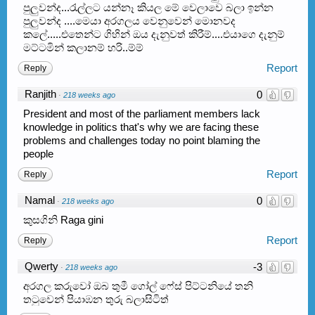
පුලුවන්ද...රැල්ලට යන්නෑ කියල මේ වෙලාවෙ බලා ඉන්න
පුලුවන්ද ....මෙයා අරගලය වෙනුවෙන් මොනවද
කලේ.....එතෙන්ට ගිහින් ඔය දැනුවත් කිරීම්....එයාගෙ දැනුම්
මට්ටමින් කලානම් හරි..ම්ම්
Report
Reply
Ranjith
0
·
218 weeks ago
President and most of the parliament members lack
knowledge in politics that's why we are facing these
problems and challenges today no point blaming the
people
Report
Reply
Namal
0
·
218 weeks ago
කුසගිනි Raga gini
Report
Reply
Qwerty
-3
·
218 weeks ago
අරගල කරුවෝ ඔබ තුමී ගෝල් ෆේස් පිට්ටනියේ තනි
තටුවෙන් පියාඹන තුරු බලාසිටිත්