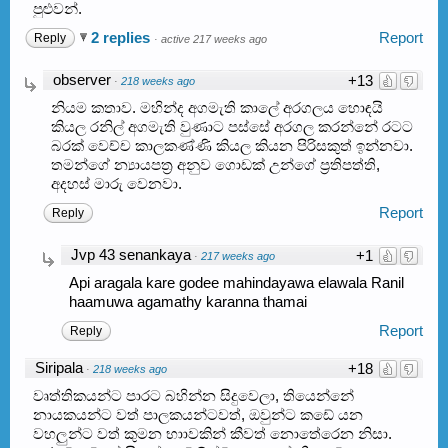
පුළුවන්.
2 replies
Report
Reply
·
active 217 weeks ago
observer
+13
·
218 weeks ago
නියම කතාව. මහින්ද අගමැති කාලේ අරගලය හොඳයි
කියල රනිල් අගමැති වුණාට පස්සේ අරගල කරන්නේ රටට
බරක් වෙච්ච කාලකණ්ණි කියල කියන පිරිසකුත් ඉන්නවා.
තමන්ගේ න්‍යායපත්‍ර අනුව ගොඩක් උන්ගේ ප්‍රතිපත්ති,
අදහස් මාරු වෙනවා.
Report
Reply
Jvp 43 senankaya
+1
·
217 weeks ago
Api aragala kare godee mahindayawa elawala Ranil
haamuwa agamathy karanna thamai
Report
Reply
Siripala
+18
·
218 weeks ago
වෘත්තිකයන්ට පාරට බහින්න සිදුවෙලා, තියෙන්නේ
නායකයන්ට වත් පාලකයන්ටවත්, ඔවුන්ට කඩේ යන
වහලුන්ට වත් කුමන භාාවකින් කීවත් නොතේරෙන නිසා.