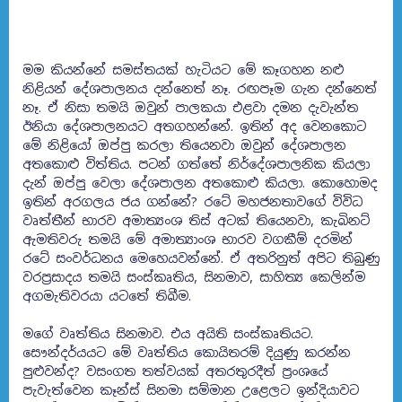
මම කියන්නේ සමස්තයක් හැටියට මේ කෑගහන නළු
නිළියන් දේශපාලනය දන්නෙත් නෑ. රඟපෑම ගැන දන්නෙත්
නෑ. ඒ නිසා තමයි ඔවුන් පාලකයා එළවා දමන දැවැන්ත
ඊනියා දේශපාලනයට අතගහන්නේ. ඉතින් අද වෙනකොට
මේ නිළියෝ ඔප්පු කරලා තියෙනවා ඔවුන් දේශපාලන
අතකොළු විත්තිය. පටන් ගත්තේ නිර්දේශපාලනික කියලා
දැන් ඔප්පු වෙලා දේශපාලන අතකොළු කියලා. කොහොමද
ඉතින් අරගලය ජය ගන්නේ? රටේ මහජනතාවගේ විවිධ
වෘත්තීන් භාරව අමාත්‍යංශ තිස් අටක් තියෙනවා, කැබිනට්
ඇමතිවරු තමයි මේ අමාත්‍යාංශ භාරව වගකීම් දරමින්
රටේ සංවර්ධනය මෙහෙයවන්නේ. ඒ අතරිනුත් අපිට තිබුණු
වරප්‍රසාදය තමයි සංස්කෘතිය, සිනමාව, සාහිත්‍ය කෙලින්ම
අගමැතිවරයා යටතේ තිබීම.
මගේ වෘත්තිය සිනමාව. එය අයිති සංස්කෘතියට.
සෞන්දර්යයට මේ වෘත්තිය කොයිතරම් දියුණු කරන්න
පුළුවන්ද? වසංගත තත්වයක් අතරතුරදීත් ප්‍රංශයේ
පැවැත්වෙන කෑන්ස් සිනමා සම්මාන උළෙලට ඉන්දියාවට