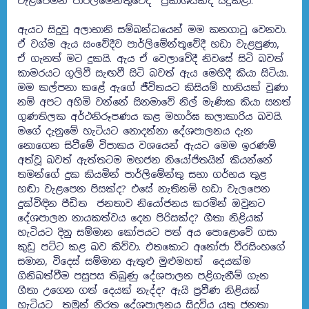
වැළපෙමින් පාර්ලිමේන්තුවේදී ප්‍රකාශයක්ද සිදුකළා.
ඇයට සිදුවූ අලාභානි සම්බන්ධයෙන් මම කනගාටු වෙනවා.
ඒ වග්ම ඇය සංවේදීව පාර්ලිමේන්තූවේදී හඩා වැළපුණා,
ඒ ගැනත් මට දුකයි. ඇය ඒ වෙලාවේදී නිවසේ සිටි බවත්
කාමරයට ගුලිවී සැඟවී සිටි බවත් ඇය මෙහිදී කියා සිටියා.
මම කල්පනා කළේ ඇගේ ජීවිතයට කිසියම් හානියක් වුණා
නම් අපට අහිමි වන්නේ සිනමාවේ නිල් මැණික කියා සනත්
ගුණතිලක අර්ථනිරූපණය කළ මහාර්ඝ කලාකාරිය බවයි.
මගේ දැනුමේ හැටියට නොදන්නා දේශපාලනය දැන
නොගෙන සිටීමේ විපාකය වශයෙන් ඇයට මෙම ඉරණම්
අත්වූ බවත් ඇත්තටම මහජන නියෝජිතයින් කියන්නේ
තමන්ගේ දුක කියමින් පාර්ලිමේන්තු සභා ගර්භය තුළ
හඬා වැළපෙන පිසක්ද? එසේ නැතිනම් හඩා වැලපෙන
දුක්විඳින පීඩිත ජනතාව නියෝජනය කරමින් ඔවුනට
දේශපාලන නායකත්වය දෙන පිරිසක්ද? ගීතා නිළියක්
හැටියට දිනු සම්මාන කෝපයට පත් අය පොළොවේ ගසා
කුඩු පට්ට කළ බව කිව්වා. එතකොට අනෝජා වීරසිංහගේ
සමාන, විදෙස් සම්මාන ඇතුළු මුළුමහත් දෙයක්ම
ගිනිබත්වීම පසුපස තිබුණු දේශපාලන පළිගැනීම් ගැන
ගීතා උගෙන ගත් දෙයක් නැද්ද? ඇයි ප්‍රවීණ නිළියක්
හැටියට තමුන් නිරත දේශපාලනය සිදුවිය යුතු ජනතා