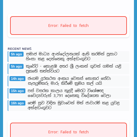
Error: Failed to fetch
ʀᴇᴄᴇɴᴛ ɴᴇᴡꜱ
සමාජ මාධ්‍ය ආන්දෝලනයක් ඇති කරමින් පූසාට
5h ago
හිංසා කළ දෙන්නෙකු අත්අඩංගුවට
කුවේට් - කොළඹ අතර ශ්‍රී ලංකන් ගුවන් ගමන් යළි
5h ago
ප්‍රකෘති තත්ත්වයට
ජංගම දුරකථන අංකය වෙනස් නොකර සේවා
14h ago
සැපයුම්කරු මාරු කිරීමේ ක්‍රමය කල් යයි
පස් වසරක කාලය තුළදී මෙරට විශේෂඥ
15h ago
වෛද්‍යවරුන් 3,791 දෙනෙකු විදේශගත වෙලා
පෙම් සුව විඳින මුවාවෙන් මත් ජාවාරම් කළ යුවළ
16h ago
අත්අඩංගුවට
Error: Failed to fetch