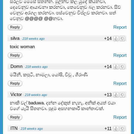
සරලව මෙසේ ‌සිතන්න. මුලින්ව කල යුුදේ කියනවා,
දෙවෙනුව ආයාචනා කරනවා, තෙවෙනුව බල කරනවා. සිව්
වෙනුව අරගල කරනවා. පස්වෙනුව විප්ලව කරනවා. සත්
වෙනුව @@@@ @@නවා. ‌
Report
Reply
silva
+14
·
218 weeks ago
toxic woman
Report
Reply
Domn
+14
·
218 weeks ago
මයීනී, කපුටී, නාමලා, යෝෂි, චිචූ , ශීරාණී
Report
Reply
Victor
+13
·
218 weeks ago
නාකි වල් baduwa. දන්න දේකුත් නැහැ. අනික් අයත් එයා
වගේ යෑයි සිතනවා. පුදුම අසහනකාරී කාන්තාවක්.
Report
Reply
ITN
+11
·
218 weeks ago