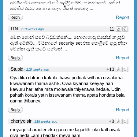
වෙ#යන්ට කොහෙන් හරි සල්ලි හම්බ වෙනවානේ.. ඉතින්
මේකිට රටට හෙන ගහාලා ගියත් මොකද ...
Report
Reply
ITN
+11
·
218 weeks ago
මේක ගොන් සවේ බඩුවක්නේ.... නොගාහාපු එකේක් නැතුව
ඇති මේකිට... මයිනාගේ security set එක පොලිමේ දාපු නිසා
වෙන්න ඇති කඩේ යන්නේ ...
Report
Reply
Stupid
+10
·
218 weeks ago
Oya tika dakunu kakula thawa poddak withara ussalama
kiwuwanam thama ashik. Owa kiyanna keeyay hari
kawuru hari atha mita molawala thiyenawa hedaie. Udin
pahath korala yatin issuwanam thama apata hondata bala
ganna thibuney.
Report
Reply
cheriyo sir
+9
·
218 weeks ago
meyage character eka gana me lagadith loku kathawak
giya neda...amu baddak meya nam