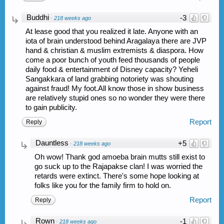
Buddhi
-3
·
218 weeks ago
At lease good that you realized it late. Anyone with an
iota of brain understood behind Aragalaya there are JVP
hand & christian & muslim extremists & diaspora. How
come a poor bunch of youth feed thousands of people
daily food & entertainment of Disney capacity? Yeheli
Sangakkara of land grabbing notoriety was shouting
against fraud! My foot.All know those in show business
are relatively stupid ones so no wonder they were there
to gain publicity.
Report
Reply
Dauntless
+5
·
218 weeks ago
Oh wow! Thank god amoeba brain mutts still exist to
go suck up to the Rajapakse clan! I was worried the
retards were extinct. There's some hope looking at
folks like you for the family firm to hold on.
Report
Reply
Rown
-1
·
218 weeks ago