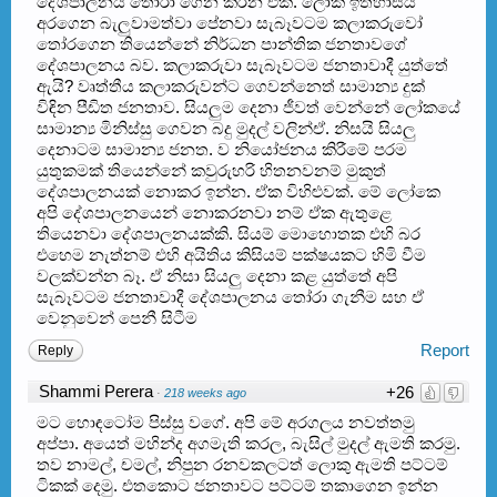
දේශපාලනය තෝරා ගෙන කරන එක. ලෝක ඉතිහාසය
අරගෙන බැලුවාමත්වා පේනවා සැබෑවටම කලාකරුවෝ
තෝරගෙන තියෙන්නේ නිර්ධන පාන්තික ජනතාවගේ
දේශපාලනය බව. කලාකරුවා සැබෑවටම ජනතාවාදී යුත්තේ
ඇයි? වෘත්තීය කලාකරුවන්ට ගෙවන්නෙත් සාමාන්‍ය දුක්
විඳින පීඩිත ජනතාව. සියලුම දෙනා ජීවත් වෙන්නේ ලෝකයේ
සාමාන්‍ය මිනිස්සු ගෙවන බදු මුදල් වලින්ඒ. නිසයි සියලු
දෙනාටම සාමාන්‍ය ජනත. ව නියෝජනය කිරීමේ පරම
යුතුකමක් තියෙන්නේ කවුරුහරි හිතනවනම් මුකුත්
දේශපාලනයක් නොකර ඉන්න. ඒක විහිළුවක්. මේ ලෝකෙ
අපි දේශපාලනයෙන් නොකරනවා නම් ඒක ඇතුළෙ
තියෙනවා දේශපාලනයක්කි. සියම් මොහොතක එහි බර
එහෙම නැත්නම් එහි අයිතිය කිසියම් පක්ෂයකට හිමි වීම
වලක්වන්න බෑ. ඒ නිසා සියලු දෙනා කළ යුත්තේ අපි
සැබෑවටම ජනතාවාදී දේශපාලනය තෝරා ගැනීම සහ ඒ
වෙනුවෙන් පෙනී සිටීම
Report
Reply
Shammi Perera
+26
·
218 weeks ago
මට හොඳටෝම පිස්සු වගේ. අපි මේ අරගලය නවත්තමු
අප්පා. අයෙත් මහින්ද අගමැති කරල, බැසිල් මුදල් ඇමති කරමු.
තව නාමල්, චමල්, නිපුන රනවකලටත් ලොකු ඇමති පට්ටම්
ටිකක් දෙමු. එතකොට ජනතාවට පට්ටම් තකාගෙන ඉන්න