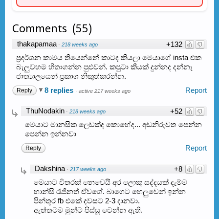
Comments
(
55
)
thakapamaa
+132
·
218 weeks ago
ප්‍රදර්ශන කාමය තියෙන්නේ කාටද කියලා මෙයාගේ insta එක
බැලුවහම හිතාගන්න පුළුවන්. කපුටා කීයක් දුන්නද දන්නෑ
ජාත්‍යාලයෙන් ප්‍රකාශ නිකුත්කරන්න.
8 replies
Report
Reply
·
active 217 weeks ago
ThuNodakin
+52
·
218 weeks ago
මෙයාට මානසික ලෙඩක්ද කොහේද... අඩනිරුවත පෙන්න
පෙන්න ඉන්නවා
Report
Reply
Dakshina
+8
·
217 weeks ago
මෙයාට විතරක් නෙවෙයි අර ලොකු සද්දයක් දැම්ම
හාන්සි රැජිනත් ඒවගේ. බාගෙට හෙලුවෙන් ඉන්න
පින්තූර fb එකේ දවසට 2-3 දානවා.
ඇත්තටම මුන්ට පිස්සූ වෙන්න ඇති.