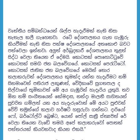
වෘත්තීය සම්බන්ධයෙන් ශිල්ප හැදෑරීමක් නැති නිසා
තැතැල කලී ගැහෙනවා. රටේ දේශපාලනය ගැන ගැඹුරු
කියවීමක් නැති නිසා පක්ෂ දේශපාලනයේ අතකොළු බවට
පත්වෙලා ඉන්නවා. අලුත් අර්බුදකාරී දේශපාලනය තුළත්
සිද්ධ වෙලා තියෙන ඒ දේමයි. කොටසක් පොහොට්ටුවේ
කොටසක් සමගි ජන බලවේගයේ. කොටසක් පෙරැට්ටෝ.
කොටසක් ජාතික ජන බලවේගයේ මෙයින් තොර
කලාකරුවන් දේශපාලනය කුමක්ද යන්න හැදෑරීමට නම්
සිනමාවෙන් පතිරාජ ලකුණත්, වේදිකාවේ සුගතපාල ද
සිල්වාගේ භූමිකාවත් මේ අය ගැඹුරින් හැදෑරිය යුතුයි. තව
ඕන නම් සංගීතයෙන් කේමදාස, නන්දා මාලනී සාහිතයන්
සුචරිත ගම්ලත් යන අය හැදෑරුවොත් මේ අයට පුළුවන්
වේව් තමුන්ගේ කලාව හර්ෂට් හසුරුවා ගන්නට. දාරියෝ
ෆෝ, බර්ටෝල්ට් බ්‍රෙෂ්ට, යොන් පෝල් සාත්‍රී ස්ත්‍යපිත් රේ
වෙලා තියෙන වැඩේ තමයි අපේ කලාකරුවෝ පොතක්
පත්තරයක් කියවනවාද කියන එකයි."