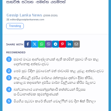
සාකච්ඡා සටහන -සමන්ත යහම්පත්
𝔾𝕠𝕤𝕤𝕚𝕡 𝕃𝕒𝕟𝕜𝕒 ℕ𝕖𝕨𝕤
:(2008-2026)
✉️ editor@gossiplankanews.com
Trending
ꜱʜᴀʀᴇ ᴡɪᴛʜ:
ʀᴇᴄᴏᴍᴇɴᴅᴇᴅ
සමාජ මාධ්‍ය ආන්දෝලනයක් ඇති කරමින් පූසාට හිංසා කළ
1
දෙන්නෙකු අත්අඩංගුවට
පෙම් සුව විඳින මුවාවෙන් මත් ජාවාරම් කළ යුවළ අත්අඩංගුවට
2
කැලණිවැලි දුම්රිය මාර්ගය රත්නපුරය දක්වා දීර්ඝ කිරීම,
3
කොළඹ තදාසන්න දුම්රිය මාර්ග විදුලියනය කිරීම ඊළඟ​ට
බන්ධනාගාර නොසන්සුන්කාරී තත්ත්වයන් පිටුපස
4
සංවිධානාත්මක කුමන්ත්‍රණයක්
මියගිය පැටවා කරේ තියන් ඩොල්ෆින් මව දින 6ක් පීනලා
5