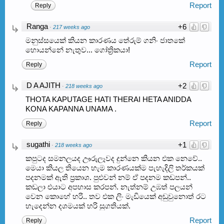
Report
Reply
Ranga
+6
·
217 weeks ago
මනුස්සයෙක් කියන කාරණය තේරුම් ගනිං ජාතකේ
හොයන්නේ නැතුව... ගෝත්‍රිකයා!
Report
Reply
D A AJITH
+2
·
218 weeks ago
THOTA KAPUTAGE HATI THERAI HETA ANIDDA
KONA KAPANNA UNAMA .
Report
Reply
sugathi
+1
·
218 weeks ago
කපුටද සමනලයද ඌරුලෑවද දුන්නෙ කියන එක නෙවේ..
මෙයා කියල තියෙන හැම කාරණයක්ම පැහැදිලි තර්කයක්
පදනමක් ඇති ප්‍රකාශ. පුළුවන් නම් ඒ පදනම කඩපන්..
කඩලා එයාට අපහාස කරපන්. නැත්නම් උඹත් පලයන්
වෙන කොහේ හරි.. තව එක ලිං මැඩියෙක් අඩුවුනොත් රට
හැදෙන්න දශමයක් හරි සුගතියක්.
Report
Reply