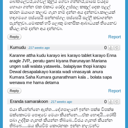
බෝතලේටයි,ගෙවල් කුලිය ගෙවා ගන්නයි,මාසෙ වියදම
හොයා ගන්න එක එකාට රෙද්ද උස්සල කකුල් දෙක පළල්
කරන ඔයාගෙ කලාව ගැන නම් දන්න අය දන්නවා.කාලයක්
හඳගමගෙ පස්සෙයි සන්නස්ගල පස්සෙයි සල්ලි කඩාගන්න
පැන්නුවා..මොකක් හරි ලොකු මානසික ආබාධයක් තියෙනව
කියල නම් දන්න අය දන්නවා.
Report
Reply
Kumudu
0
·
217 weeks ago
Karanne attha kudu karayo ies karayo tablet karayo Enna
aragle JVP,, peratu gami kiyana tharunayan Mariana
ungen salli walata yatawela.. balapiyaw thopi karapu
Dewal desapalakayo karata wadi vinasayak anura
Kumara Saha Kumara gunarathnam kala .. bolata sapa
wenawa me hama detama
Report
Reply
Eranda samarakoon
0
·
217 weeks ago
එයා කියන්න්නෙ ඇත්ත...දේශපාලනේ ඉන්න පක්ෂ විපක්ෂ
ඔක්කොටම පොදුවෙ මෙයා කියන්නෙ....ඒක හොදයි...රෝසි
පබා උද්දික ගැනත් කියන්න තිබ්බෙ..විජය ගැනත් කියන්න
තිබ්බෙ.....ඔය කියවීම් කොරනකං ඉන්න නලුවන්ට