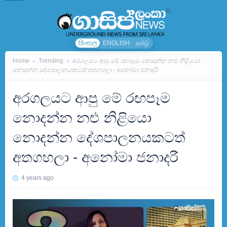
සිංහල
ENGLISH
தமிழ்
Home
Trending
අරගලයට ආපු මේ රඟපෑම නොදන්න නළු නිළියො
නොදන්න දේශපාලනයකටත් අතගහලා - අනෝමා ජනාදරී
අරගලයට ආපු මේ රඟපෑම
නොදන්න නළු නිළියො
නොදන්න දේශපාලනයකටත්
අතගහලා - අනෝමා ජනාදරී
4 years ago