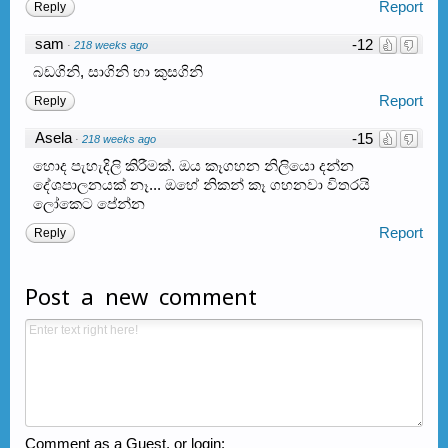
Report
Reply
sam
-12
·
218 weeks ago
බඩගිනි, සාගිනි හා කුසගිනි
Report
Reply
Asela
-15
·
218 weeks ago
හොද පැහැදිලි කිරීමක්. ඔය කෑගහන නිලියො දන්න
දේශපාලනයක් නෑ... ඔහේ නිකන් කෑ ගහනවා විතරයි
ලෝකෙට පේන්න
Report
Reply
Post a new comment
Comment as a Guest, or login: