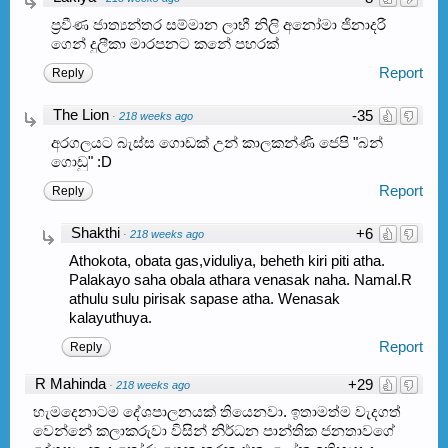
ප්‍රවීණ ජාත්‍යන්තර සම්මාන ලාභී නිලි අනෝමා ජිනාදරී
ගෙන් දුලීකා මාරපනට කනේ පහරක්
Report
Reply
The Lion
-35
·
218 weeks ago
අරගලයට බැස්ස ගොඩක් උන් කාලකන්ණි ජෙපි "බන්
ගොඩු" :D
Report
Reply
Shakthi
+6
·
218 weeks ago
Athokota, obata gas,viduliya, beheth kiri piti atha.
Palakayo saha obala athara venasak naha. Namal.R
athulu sulu pirisak sapase atha. Wenasak
kalayuthuya.
Report
Reply
R Mahinda
+29
·
218 weeks ago
හැමදෙනාටම දේශපාලනයක් තියෙනවා. ඉතාමත්ම වැදගත්
වෙන්නේ කලාකරුවා විසින් නිර්ධන පාන්තික ජනතාවගේ