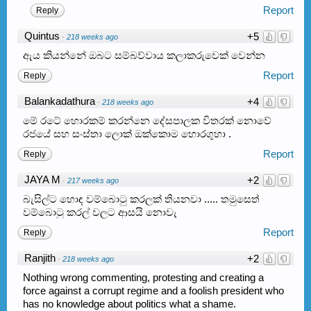
Report
Reply
Quintus
+5
·
218 weeks ago
ඇය කියන්නේ ඔබට සම්බව්වාය කලාකරුවෙක් වෙන්න
Report
Reply
Balankadathura
+4
·
218 weeks ago
මේ රටේ හොරකම් කරන්නෙ දේසපාලක විතරක් නොවේ
රජයේ සහ සංස්තා ලොක් ඔක්කොම හොරගුහා .​
Report
Reply
JAYA M
+2
·
217 weeks ago
බැසිල්ට හොඳ වම්බොටු කරලක් තියනවා ..... තමුසෙත්
වම්බොටු කරල් වලට ආසයි නොවැ
Report
Reply
Ranjith
+2
·
218 weeks ago
Nothing wrong commenting, protesting and creating a
force against a corrupt regime and a foolish president who
has no knowledge about politics what a shame.