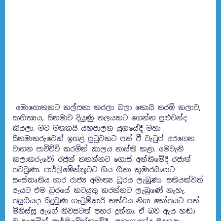
මොහොතකට කල්පනා කරලා බලා කොයි තරම් කලාව,
සාහිත්‍යය, සිනමාව දියුණු තලයකට ගෙන්න පුළුවන්ද
කියලා. මට මතකයි යහපාලන යුගයේදී මහා
සිනමාකරුවෙක් ඉහළ පුටුවකට පත් වී වැටුප් අරගෙන
වාහන පාවිච්චි කරමින් කාලය නාස්ති කළා. මෙවැනි
කලාකරුවෝ රජුන් තනන්නට ගොස් අන්තිමේදී රජාත්
පචවුණා. පාර්ලිමේන්තූවට ගිය ගීතා කුමාරසිංහට
සංස්කෘතිය භාර රාජ්‍ය අමාත්‍ය ධුරය ලැබුණා. සතියක්වත්
ඇයට එම ධුරයේ කටයුතු කරන්නට ලැබුණේ නැහැ.
පසුගියදා සිදුවුණ ගැටුම්කාරි තත්වය නිසා කෝපයට පත්
මිනිස්සු ඇගේ නිවසටත් පහර දුන්නා. ඒ බව ඇය හඬා