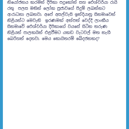
නියෝජනය කරමින් දීපිකා පදුකෝන් සහ ඓශ්වර්යා රායි
රතු පලස මතින් ලෝක ප්‍රජාවගේ පිදුම් ලබන්නට
ආරාධනා ලබනවා. අපේ අසල්වැසි ඉන්දියානු සිනමාවෙන්
නිළියන්ට මෙවැනි ඉරණමක් අත්පත් වෙද්දී ලාංකීය
සිනමාවේ ඓශ්වර්යා දීපිකාගේ වයසේ සිටින තරුණ
නිළියන් පාලකයින් එළවීමට යකඩ වැටවල් මත නැගී
බෙරිහන් දෙනවා. මෙය කොයිතරම් ඛේදජනකද?