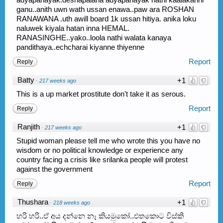
ganu..anith uwn wath ussan enawa..paw ara ROSHAN
RANAWANA .uth awill board 1k ussan hitiya. anika loku
naluwek kiyala hatan inna HEMAL.
RANASINGHE..yako..loola nathi walata kanaya
pandithaya..echcharai kiyanne thiyenne
Report
Reply
Batty
+1
·
217 weeks ago
This is a up market prostitute don't take it as serous.
Report
Reply
Ranjith
+1
·
217 weeks ago
Stupid woman please tell me who wrote this you have no
wisdom or no political knowledge or experience any
country facing a crisis like srilanka people will protest
against the government
Report
Reply
Thushara
+1
·
218 weeks ago
හරි හරි..ඒ අය දන්නෙ නෑ කියමුකෝ..එතකොට විස්කි