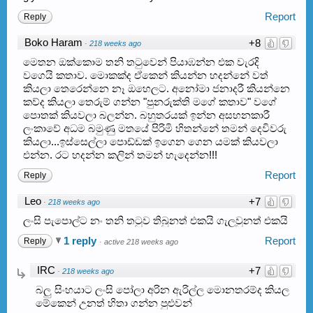
Report
Reply
Boko Haram
+8
·
218 weeks ago
මෙතන ඔක්කොම තනි තටුවෙන් පියාඹන්න එක වැරදි
වගෙයි කතාව. මොකක්ද ඒකෙන් කියන්න හදන්නේ වත්
කියලා තෙරෙන්නෙ නෑ ඔහෙලට. අනෝමා ජනාදරී කියන්නෙ
කව්ද කියලා තෙරුම් ගන්න "පුනරුක්ති මගේ කතාව" වගේ
පොතක් කියවලා බලන්න. බහුතරයක් ඉන්න අසහනකාරී
ලංකාවේ අධම බමුණු මතයේ පිරිමි හිතන්නේ තමන් දෙවිවරු
කියලා...ඉස්සෙල්ලා පොඩ්ඩක් ඉගෙන ගෙන යමක් කියවලා
එන්න. රට හදන්න කලින් තමන් හැදෙන්න!!!
Report
Reply
Leo
+7
·
218 weeks ago
ලංසි පැපොල්ට නං තනි තටුව තිබුනත් එකයි ගැලවුනත් එකයි
1 reply
Report
Reply
·
active 218 weeks ago
IRC
+7
·
218 weeks ago
බලු සිංහයාට ලංසි පෝලා අරින ඇරිල්ල මොනතරම්ද කියල
මේකෙන් උනත් හිතා ගන්න පුළුවන්