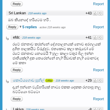
Report
Reply
Sri Lankan
+43
·
218 weeks ago
ඔබ කියනදේ හරියටම හරී .
5 replies
Report
Reply
·
active 218 weeks ago
efdc
+41
·
218 weeks ago
රටේ ජනතාව කරන්නේ දේශපාලනයක් නොව අරගලයක්
දුශිත පාලකයිට විරුද්දව. එතකොට කලා කරුවෝ මේ
රටේ ජනතාව නෙමෙයි ? හුලං කාලා වතුර බීල ඉන්න
ජාතියක්ද? දුක තෙරෙන්නේ නෑ? පීඩාවක් නෑ? මොනවද
මේ කතා
Report
Reply
කොටියගොඩ සුනිල්
+29
146p
·
218 weeks ago
දැන් ඉන්නෙ වැඩිහරියක් නාට්‍ය එකක දෙකක රගපාපු නලු
බට්ටියො බට්ටො
Report
Reply
Lakiya
-8
·
218 weeks ago