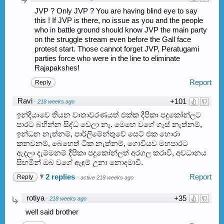
JVP ? Only JVP ? You are having blind eye to say
this ! If JVP is there, no issue as you and the people
who in battle ground should know JVP the main party
on the struggle stream even before the Gall face
protest start. Those cannot forget JVP, Peratugami
parties force who were in the line to eliminate
Rajapakshes!
Report
Reply
Ravi
+101
·
218 weeks ago
ඉන්දියාවෙ තියන වාතාවරණයත් එක්ක දීපිකා පදුකෝන්ලට
පාරට බහින්න සිද්ධ වෙලා නෑ. මෙහෙ වගේ ගෑස් නැත්නම්,
ඉන්ධන නැත්නම්, පාර්ලිමේන්තුවේ සෙට් එක හොරා
කනවනම්, බෙහෙත් ටික නැත්නම්, ගොවියව මහපාරට
ඇදලා දැම්මනම් දීපිකා පදුකෝන්ලත් අරගල කරාවි, අවධානය
සිඟමින් ඔබ වගේ ඇඳුම් උනා නොදමාවී.
2 replies
Report
Reply
·
active 218 weeks ago
rotiya
+35
·
218 weeks ago
well said brother