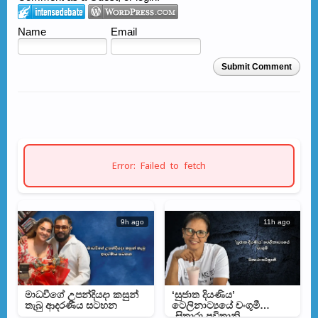
Name
Email
Submit Comment
Error: Failed to fetch
9h ago
11h ago
මාධවීගේ උපන්දියදා කසුන්
‘සුජාත දියණිය’
තැබු ආදරණීය සටහන
ටෙලිනාට්‍යයේ චංගුමී
-සිතාරා පවිත්‍රානි