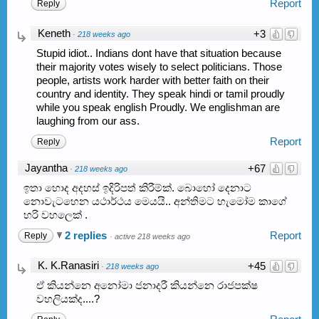
Report
Reply
Keneth
+3
·
218 weeks ago
Stupid idiot.. Indians dont have that situation because
their majority votes wisely to select politicians. Those
people, artists work harder with better faith on their
country and identity. They speak hindi or tamil proudly
while you speak english Proudly. We englishman are
laughing from our ass.
Report
Reply
Jayantha
+67
·
218 weeks ago
ඉතා හොද අදහස් ඉදිරිපත් කිරීම්ක්. බොහෝ දෙනාට
නොවැටහෙන යථාර්ථය මෙයයි.. අන්තිමට හැමෝම කාගේ
හරි වහලෙක් .
2 replies
Report
Reply
·
active 218 weeks ago
K. K.Ranasiri
+45
·
218 weeks ago
ඒ කියන්නෙ අනෝමා ජනාදරී කියන්නෙ රාජපක්ෂ
වහලියක්ද....?