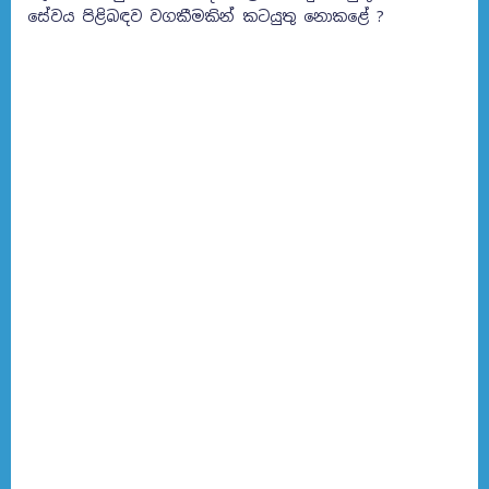
සේවය පිළිබඳව වගකීමකින් කටයුතු නොකළේ ?