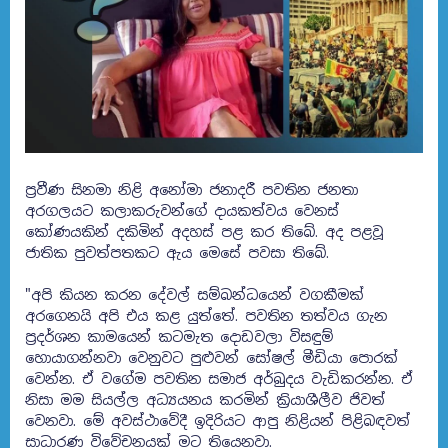
ප්‍රවීණ සිනමා නිළි අනෝමා ජනාදරී පවතින ජනතා
අරගලයට කලාකරුවන්ගේ දායකත්වය වෙනස්
කෝණයකින් දකිමින් අදහස් පළ කර තිබේ. අද පළවූ
ජාතික පුවත්පතකට ඇය මෙසේ පවසා තිබේ.
"අපි කියන කරන දේවල් සම්බන්ධයෙන් වගකීමක්
අරගෙනයි අපි එය කළ යුත්තේ. පවතින තත්වය ගැන
ප්‍රදර්ශන කාමයෙන් කටමැත දොඩවලා විසඳුම්
හොයාගන්නවා වෙනුවට පුළුවන් සෝෂල් මීඩියා පොරක්
වෙන්න. ඒ වගේම පවතින සමාජ අර්බුදය වැඩිකරන්න. ඒ
නිසා මම සියල්ල අධ්‍යයනය කරමින් ක්‍රියාශීලීව ජිවත්
වෙනවා. මේ අවස්ථාවේදී ඉදිරියට ආපු නිළියන් පිළිබඳවත්
සාධාරණ විවේචනයක් මට තියෙනවා.