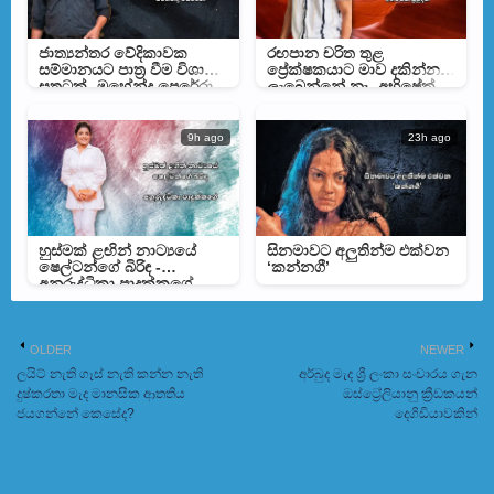
ජාත්‍යන්තර වේදිකාවක
රඟපාන චරිත තුළ
සම්මානයට පාත්‍ර වීම විශාල
ප්‍රේක්ෂකයාට මාව දකින්න
සතුටක් -මහේන්ද්‍ර පෙරේරා
ලැබෙන්නේ නෑ -අභිෂේක්
ප්‍රමුදිත
9h ago
23h ago
හුස්මක් ළඟින් නාට්‍යයේ
සිනමාවට අලුතින්ම එක්වන
ෂෙල්ටන්ගේ බිරිඳ -
‘කන්නගී’
අනුරුද්ධිකා පාදුක්කගේ
OLDER
NEWER
ලයිට් නැති ගෑස් නැති කන්න නැති
අර්බුද මැද ශ්‍රී ලංකා සංචාරය ගැන
දුෂ්කරතා මැද මානසික ආතතිය
ඔස්ට්‍රේලියානු ක්‍රීඩකයන්
ජයගන්නේ කෙසේද?
දෙගිඩියාවකින්