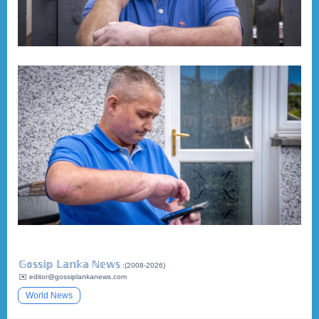
𝔾𝕠𝕤𝕤𝕚𝕡 𝕃𝕒𝕟𝕜𝕒 ℕ𝕖𝕨𝕤
:(2008-2026)
✉️ editor@gossiplankanews.com
World News