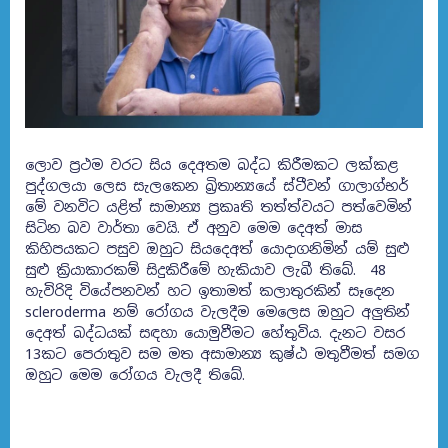
ලොව ප්‍රථම වරට සිය දෙඅතම බද්ධ කිරීමකට ලක්කළ
පුද්ගලයා ලෙස සැලකෙන බ්‍රිතාන්‍යයේ ස්ටීවන් ගාලාග්භර්
මේ වනවිට යළිත් සාමාන්‍ය ප්‍රකෘති තත්ත්වයට පත්වෙමින්
සිටින බව වාර්තා වෙයි. ඒ අනුව මෙම දෙඅත් මාස
කිහිපයකට පසුව ඔහුට සියදෙඅත් යොදාගනිමින් යම් සුළු
සුළු ක්‍රියාකාරකම් සිදුකිරීමේ හැකියාව ලැබී තිබේ.
48
හැවිරිදි වියේපනවන් හට ඉතාමත් කලාතුරකින් සෑදෙන
scleroderma නම් රෝගය වැලදීම මෙලෙස ඔහුට අලුතින්
දෙඅත් බද්ධයක් සඳහා යොමුවීමට හේතුවිය. දැනට වසර
13කට පෙරාතුව සම මත අසාමාන්‍ය කුෂ්ඨ මතුවීමත් සමග
ඔහුට මෙම රෝගය වැලදී තිබේ.