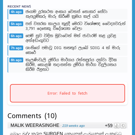
ʀᴇᴄᴇɴᴛ ɴᴇᴡꜱ
ජංගම දුරකථන අංකය වෙනස් නොකර සේවා
4h ago
සැපයුම්කරු මාරු කිරීමේ ක්‍රමය කල් යයි
පස් වසරක කාලය තුළදී මෙරට විශේෂඥ වෛද්‍යවරුන්
5h ago
3,791 දෙනෙකු විදේශගත වෙලා
පෙම් සුව විඳින මුවාවෙන් මත් ජාවාරම් කළ යුවළ
6h ago
අත්අඩංගුවට
ශානිගේ පමාවූ DIG තනතුර ලැබේ SDIG 4 ක් මාරු
7h ago
කෙරේ
කැලණිවැලි දුම්රිය මාර්ගය රත්නපුරය දක්වා දීර්ඝ
8h ago
කිරීම, කොළඹ තදාසන්න දුම්රිය මාර්ග විදුලියනය
කිරීම ඊළඟ​ට
Error: Failed to fetch
Comments
(
10
)
MALIK WEERASINGHE
+59
·
219 weeks ago
මොළ බද්ද කරන SURGEN කෙනෙක් ලැබුනොත් ලංකාවට