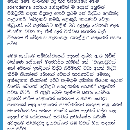
මගින් මෙම සැත්කම සිදු කර තිබේ.මෙය මෙම
scleroderma රෝගය හේතුවෙන් ම දෙඅත් අලුතිත්
පිහිටුවීම සඳහා සිදුකළ ලොව ප්‍රථම අත් බද්ධය ලෙසින්ද
සැලකෙයි. "වේදනාව තමයි, ලොකුම කාරණාව වෙලා
තිබුණේ. මේ සැත්කමට කලින් මට දැනුණු වේදනාව ගැන
කියන්න වචන නෑ. ඒත් දැන් විශ්වාස කරන්න බැරි
විදියටම ඒ වේදනාව නැතිවෙලා ගිහිල්ලා.” යනුවෙන් පවසා
සිටියි.
මෙම සැත්කම සම්බන්ධයෙන් අදහස් දක්වා ඇති ලිඩිස්
ශික්ෂණ රෝහලේ මහාචාර්ය සයිමන් කේ, "වකුගඩුවක්
හෝ වෙනත් ඉන්ද්‍රියක් බද්ධ කිරීමකට වඩා අතක් බද්ධ
කිරීම කියන්නේ බොහෝ වෙනස් කාරණාවක්. මොකද
අත්දෙකක් කියන්නේ අපිට හැමදාම දකින්න තියෙන දෙයක්
වගේම බොහෝ දේවලට යොදාගන්න දෙයක්.” යනුවෙන්
පවසා සිටියි. ඒ අනුව මෙම සැත්කම සඳහා රෝගියා
සූදානම් කිරීම වෙනුවෙන් වෙනමම මානසික වෛද්‍ය
සායනයක් ඔහු වෙනුවෙන් පවත්වන්නට කටයුතු කළ බවත්
මහාචාර්යවරයා පවසයි. එසේම මෙම අලුතින් බද්ධ කළ
දෙඅත් එම රෝගියාගේ සිරුරින් ප්‍රතික්ෂේප කිරීමේ
අවදානම පිළිබදවද දැනුවත්කර තිබූ බවත් ඔහු සඳහන්
කර සිටියි.