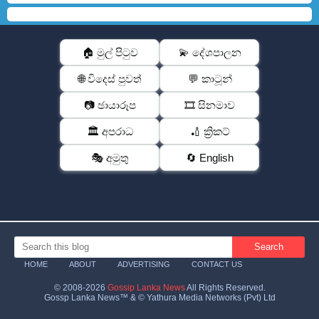
🏠 මුල් පිටුව
💫 දේශපාලන
🌐 විදෙස් පුවත්
💬 කාටූන්
📷 ඡායාරූප
🎞️ සිනමාව
🏛️ අපරාධ
🏏 ක්‍රිකට්
🎭 අමුතු
🔄 English
HOME
ABOUT
ADVERTISING
CONTACT US
© 2008-2026
Gossip Lanka News
All Rights Reserved.
Gossp Lanka News™ & © Yathura Media Networks (Pvt) Ltd