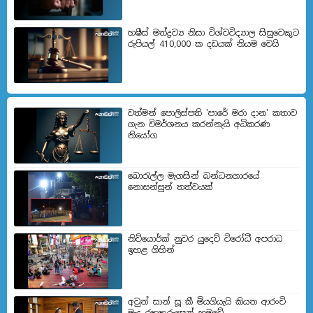
හෂීස් මත්ද්‍රව්‍ය නිසා විශ්වවිද්‍යාල සිසුවෙකුට
රුපියල් 410,000 ක දඩයක් නියම වෙයි
වත්මන් පොලිස්පති 'පාරේ මරා දාන' කතාව
ගැන විමර්ශනය කරන්නැයි අධිකරණ
නියෝග
බොරැල්ල මැගසින් බන්ධනගාරයේ
නොසන්සුන් තත්වයක්
නිව්යොර්ක් නුවර යුදෙව් විරෝධී අපරාධ
ඉහළ ගිහින්
අවුන් සාන් සූ කී මියගියැයි කියන ආරංචි
මැද රතුකුරුසෙන් හමුවේ