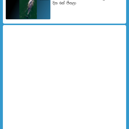
දින 6ක් පීනලා