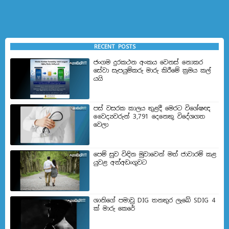
RECENT POSTS
ජංගම දුරකථන අංකය වෙනස් නොකර
සේවා සැපයුම්කරු මාරු කිරීමේ ක්‍රමය කල්
යයි
පස් වසරක කාලය තුළදී මෙරට විශේෂඥ
වෛද්‍යවරුන් 3,791 දෙනෙකු විදේශගත
වෙලා
පෙම් සුව විඳින මුවාවෙන් මත් ජාවාරම් කළ
යුවළ අත්අඩංගුවට
ශානිගේ පමාවූ DIG තනතුර ලැබේ SDIG 4
ක් මාරු කෙරේ