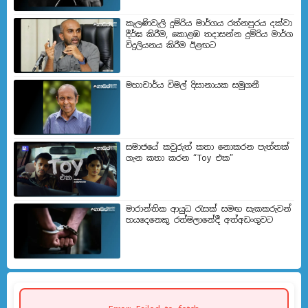
කැලණිවැලි දුම්රිය මාර්ගය රත්නපුරය දක්වා
දීර්ඝ කිරීම, කොළඹ තදාසන්න දුම්රිය මාර්ග
විදුලියනය කිරීම ඊළඟ​ට
මහාචාර්ය විමල් දිසානායක සමුගනී
සමාජයේ කවුරුත් කතා නොකරන පැත්තක්
ගැන කතා කරන “Toy එක”
මාරාන්තික ආයුධ රැසක් සමඟ සැකකරුවන්
හයදෙනෙකු රත්මලානේදී අත්අඩංගුවට