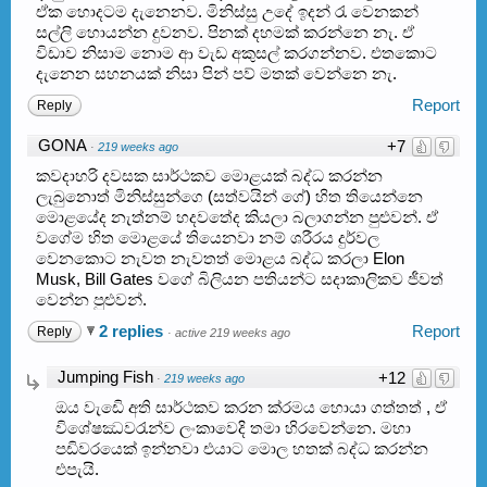
ඒක හොදටම දැනෙනව. මිනිස්සු උදේ ඉදන් රැ වෙනකන්
සල්ලි හොයන්න දුවනව. පිනක් දහමක් කරන්නෙ නැ. ඒ
විඩාව නිසාම නොම ආ වැඩ අකුසල් කරගන්නව. එතකොට
දැනෙන සහනයක් නිසා පින් පව් මතක් වෙන්නෙ නැ.
Report
Reply
GONA
+7
·
219 weeks ago
කවදාහරි දවසක සාර්ථකව මොළයක් බද්ධ කරන්න
ලැබුනොත් මිනිස්සුන්ගෙ (සත්වයින් ගේ) හිත තියෙන්නෙ
මොළයේද නැත්නම් හදවතේද කියලා බලාගන්න පුළුවන්. ඒ
වගේම හිත මොළයේ තියෙනවා නම් ශරීරය දුර්වල
වෙනකොට නැවත නැවතත් මොළය බද්ධ කරලා Elon
Musk, Bill Gates වගේ බිලියන පතියන්ට සදාකාලිකව ජීවත්
වෙන්න පුළුවන්.
2 replies
Report
Reply
·
active 219 weeks ago
Jumping Fish
+12
·
219 weeks ago
ඔය වැඩෙි අති සාර්ථකව කරන ක්රමය හොයා ගත්තත් , ඒ
විශේෂඣවරැන්⁣ව ලංකාවෙදි තමා හිරවෙන්නෙ. මහා
පඩිවරයෙක් ඉන්නවා එයාට මොල හතක් බද්ධ කරන්න
එපැයි.