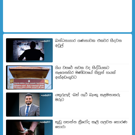
බන්ධනාගාර ගණනාවක එකවර සිදවන
අවුල්
ගිය වසරේ නවක වද සිද්ධියකට
නැගෙනහිර මණ්ඩපයේ සිසුන් හයක්
අත්අඩංගුවට
යතුරුපැදි -බස් ගැටී බැංකු කළමනාකරු
මරුට
කුඩු ගහන්න ත්‍රීරෝද කෑලි ගලවන හොරණ
හොරා