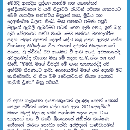
මෙහිදී ආසාදිත පුද්ගලයාගේම සහ අභ්‍යන්තර
ඉන්ද්‍රියන්විනාශ වී යාම සිදුවෙයි. ස්ටීවන් පවසන ආකාරයට
මෙම ආසාදිත තත්ත්වය ඔහුගේ නාස, මුඛය සහ
දෙඅත්වෙත බලපා තිබේ. මාස හතකට පමණ පසුව
ඔහුගේ ඇගිලි ඇඹරීමට පටන් ගෙන ඇති අතර, ඉන් ඔහු
දැඩි වේදනාවට පත්ව තිබේ. මෙම තත්වය මගහැරවීම
සඳහා ඔහුට අලුතින් දෙඅත් බද්ධ කළ යුතුව ඇතැයි යන්න
විශේෂඥ නිර්දේශය විය. එහෙත් දරුවන් තිදෙනෙකුගේ
පියෙකු වූ ස්ටීවන් ඊට අකැමති වී ඇති අතර, අවසානයේදි
අවදානමක්ද රැගෙන ඔහු මේ සදහා කැමැත්ත පළ කර
තිබේ. "මමයි, මගේ බිරිදයි මේ ගැන කතාකරද්දී අපි
අන්තිම තීරණයට ආවා. කොහොමත් මගේ අත් දෙකම මට
නැතිවෙනවා. ඒ නිසා මම වෛද්‍යවරුන් කියන දෙයකට
කැමති වුණා.” ඔහු පවසයි.
ඒ අනුව ගැළපෙන දායකයකුගෙන් ලැබුණු දෙඅත් දෙකක්
මෙලස ස්ටීවන් වෙත බද්ධ කර ඇත. 2021දෙසැම්බර්
මාසය මැදදී සිදුකළ මෙම සැත්කම සදහා පැය 12ක
කාලයක් ගත වී තිබේ. බ්‍රිතාන්‍යයේ ලීඩ්ස්හි ශික්ෂණ
රෝහලේ ජාතික සෞඛ්‍ය සේවා අරමුදලේ කණ්ඩායමක්