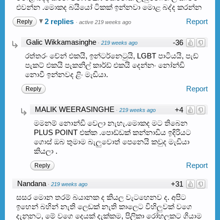
එවන්න .මොකද බයියෝ ටිකක් ඉන්නවා මොළ බද්ද කරන්න
2 replies
Report
Reply
·
active 219 weeks ago
Galic Wikkamasinghe
-36
·
219 weeks ago
රත්තරං චේන් එකයි, ඉන්ටර්නෙටුයි, LGBT පාටියයි, පැඩ්
පැකට් එකයි පැකනිල් කාර්ඩ් එකයි දෙන්නං නෝන්ඩි
නොවී ඉන්නවද ළිං මැඬියා.
Report
Reply
MALIK WEERASINGHE
+4
·
219 weeks ago
මමනම් නොන්ඩි වෙලා නැහැ.මොකද මට තිබෙන
PLUS POINT එක්ක .පොඩ්ඩක් කන්නාඩිය ඉදිරියට
ගොස් ඔබ තුමාම බැලුවොත් පෙනෙයි කවුද මැඩියා
කියලා .
Report
Reply
Nandana
+31
·
219 weeks ago
සසර මොන තරම් බයානක ද කියල වැටහෙනව ද. අපිට
ඉහෙන් බහින් නැති ලෙඩක් නැති කාලෙට විහිලුවක් වගෙ
දැනුනට, මේ වගෙ දෙයක් දැක්කම, පිලිකා රෝහලකට ගියාම