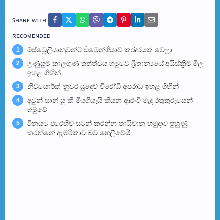
ꜱʜᴀʀᴇ ᴡɪᴛʜ:
ʀᴇᴄᴏᴍᴇɴᴅᴇᴅ
ඕස්ට්‍රෙලියානුවන්ට ඩිමෙන්ශියාව කරදරයක් වෙලා
1
උණුසුම් කාලගුණ තත්ත්වය හමුවේ බ්‍රිතාන්‍යයේ අයිස්ක්‍රීම් මිල
2
ඉහළ ගිහින්
නිව්යොර්ක් නුවර යුදෙව් විරෝධී අපරාධ ඉහළ ගිහින්
3
අවුන් සාන් සූ කී මියගියැයි කියන ආරංචි මැද රතුකුරුසෙන්
4
හමුවේ
චීනයට එරෙහිව සටන් කරන්න තායිවාන හමුදාව පුහුණු
5
කරන්නේ ඇමරිකාව බව හෙලිවෙයි