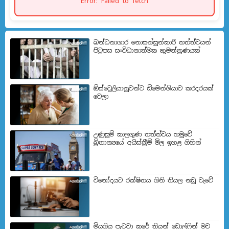
Error: Failed to fetch
බන්ධනාගාර නොසන්සුන්කාරී තත්ත්වයන්
පිටුපස සංවිධානාත්මක කුමන්ත්‍රණයක්
ඕස්ට්‍රෙලියානුවන්ට ඩිමෙන්ශියාව කරදරයක්
වෙලා
උණුසුම් කාලගුණ තත්ත්වය හමුවේ
බ්‍රිතාන්‍යයේ අයිස්ක්‍රීම් මිල ඉහළ ගිහින්
විනෝදයට රක්ෂිතය ගිනි තියල නඩු වැටේ
මියගිය පැටවා කරේ තියන් ඩොල්ෆින් මව