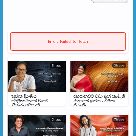
Error: Failed to fetch
1h ago
3h ago
‘සුජාත දියණිය’
රඟපානවට වඩා දැන් කැමැති
ටෙලිනාට්‍යයේ චංගුමී
නිදහසේ ඉන්න - චම්පා
-සිතාරා පවිත්‍රානි
ශ්‍රියාණී
5h ago
7h ago