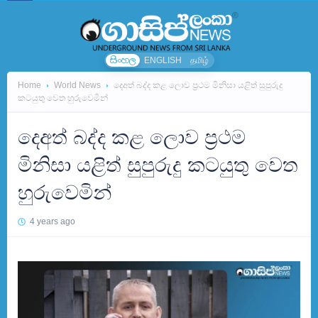
සිංහල
ENGLISH
தமிழ்
Home
World News
දෙඅත් බද්ද කළ ලොව ප්‍රථම මිනිසා යළිත් සුපුරුදු
කටයුතු වෙත හුරුවෙමින්
දෙඅත් බද්ද කළ ලොව ප්‍රථම
මිනිසා යළිත් සුපුරුදු කටයුතු වෙත
හුරුවෙමින්
4 years ago