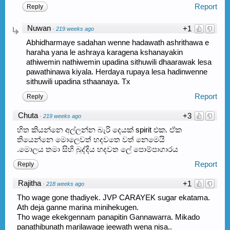
Report
Reply
Nuwan
+1
·
219 weeks ago
Abhidharmaye sadahan wenne hadawath ashrithawa e
haraha yana le ashraya karagena kshanayakin
athiwemin nathiwemin upadina sithuwili dhaarawak lesa
pawathinawa kiyala. Herdaya rupaya lesa hadinwenne
sithuwili upadina sthaanaya. Tx
Report
Reply
Chuta
+3
·
219 weeks ago
හිත කියන්නෙ අල්ලන්න බැරි දෙයක් spirit එක. ඒක
තියෙන්නෙ මොලෙවත් හදවතෙ වත් නෙමෙයි
.මොලය තමා සිහි බුද්දිය හදවත ලේ පොම්පාගාරය
Report
Reply
Rajitha
+1
·
218 weeks ago
Tho wage gone thadiyek. JVP CARAYEK sugar ekatama.
Ath deja ganne marina minihekugen.
Tho wage ekekgennam panapitin Gannawarra. Mikado
panathibunath marilawage jeewath wena nisa..