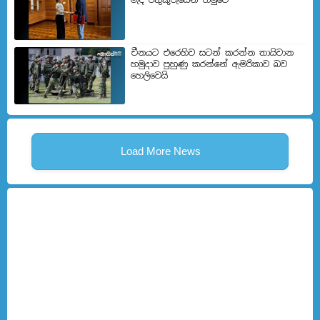
චීනයට එරෙහිව සටන් කරන්න තායිවාන
හමුදාව පුහුණු කරන්නේ ඇමරිකාව බව
හෙලිවෙයි
Load More News