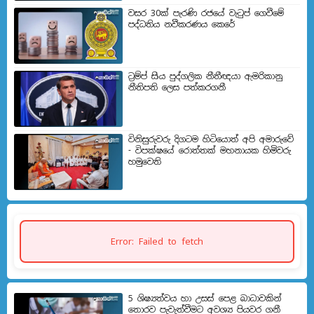
වසර 30ක් පැරණි රජයේ වැටුප් ගෙවීමේ
පද්ධතිය නවීකරණය කෙරේ
ට්‍රම්ප් සිය පුද්ගලික නීතීඥයා ඇමරිකානු
නීතිපති ලෙස පත්කරගනී
විනිසුරුවරු දිගටම හිටියොත් අපි අමාරුවේ
- විපක්ෂයේ රොත්තක් මහනායක හිමිවරු
හමුවෙති
Error: Failed to fetch
5 ශිෂ්‍යත්වය හා උසස් පෙළ බාධාවකින්
තොරව පැවැත්වීමට අවශ්‍ය පියවර ගනී