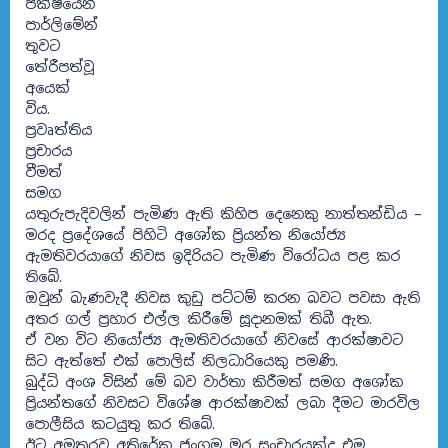
පක්ෂයෙන්
පාර්ලිමේන්
තුවට
තේරීපත්වූ
අයෙක්
විය.
ප්‍රවෘත්තිය
ප්‍රචාරය
වීමත්
සමග
යතුරුපැදිවලින් පැමිණ ඇති කිහිප දෙනෙකු නාත්තන්ඩිය –
මරද ප්‍රදේශයේ පිහිටි අශෝක ප්‍රියන්ත නියෝජ්‍ය
ඇමතිවරයාගේ නිවස ඉදිරියට පැමිණ විරෝධය පළ කර
තිබේ.
ඔවුන් බැණවැදී නිවස කුඩු පට්ටම් කරන බවට පවසා ඇති
අතර ගල් ප්‍රහාර එල්ල කිරීමේ සූදානමක් තිබී ඇත.
ඒ වන විට නියෝජ්‍ය ඇමතිවරයාගේ නිවසේ ආරක්ෂාවට
සිට ඇත්තේ එක් පොලිස් නිලධාරියෙකු පමණි.
බුද්ධි අංශ විසින් මේ බව වාර්තා කිරීමත් සමග අශෝක
ප්‍රියන්තගේ නිවසට විශේෂ ආරක්ෂාවක් ලබා දීමට මාරවිල
පොලීසිය කටයුතු කර තිබේ.
ඊට අමතරව අතිරේක ජංගම මුර සංචාරයක්ද එම