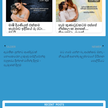
20h ago
22h ago
මාෂි දියණියත් එක්කම
හැම කුණාටුවකටම පස්සේ
කැමරාව ඉදිරියේ රූ රටා
නිස්කලංක අහසක්
මවයි
තියෙනවා- ගයාන්
ගුණවර්ධන
OLDER
NEWER
ඇමතිකං දුන්නට ආණ්ඩුවක්
මට ගමේ යන්න බෑ ආරක්ෂාව ඕනෑ -
නොකෙරෙන ලකුණු පාර්ලිමේන්තු
නි.ඇමති ආනන්ද අලුත්ගමගේ මිරිහාන
බහුතරය දින්නත් මහින්ද දිනුම් -
පොලිසියට
පැරදුණත් දිනුම්
RECENT POSTS