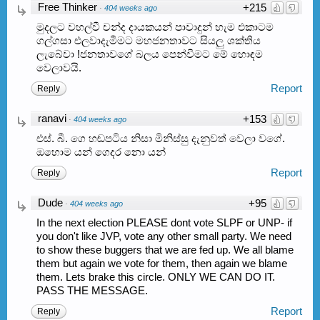
Free Thinker
+215
·
404 weeks ago
මුදලට වහල්වී චන්ද දායකයන් පාවාදුන් හැම එකාටම
ගල්ගසා එලවාදැමීමට මහජනතාවට සියලු ශක්තිය
ලැබේවා !ජනතාවගේ බලය පෙන්වීමට මේ හොඳම
වෙලාවයි.
Report
Reply
ranavi
+153
·
404 weeks ago
එස්. බී. ගෙ හඬපටිය නිසා මිනිස්සු දැනුවත් වෙලා වගේ.
ඔහොම යන් ගෙදර නො යන්
Report
Reply
Dude
+95
·
404 weeks ago
In the next election PLEASE dont vote SLPF or UNP- if
you don't like JVP, vote any other small party. We need
to show these buggers that we are fed up. We all blame
them but again we vote for them, then again we blame
them. Lets brake this circle. ONLY WE CAN DO IT.
PASS THE MESSAGE.
Report
Reply