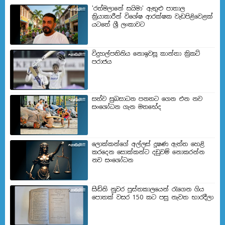
'රත්මලානේ සයිමා' ඇතුළු පාතාල
ක්‍රියාකාරීන් විශේෂ ආරක්ෂක වැඩපිළිවෙළක්
යටතේ ශ්‍රී ලංකාවට
විදුහල්පතිනිය නොඉවසූ කාන්තා ක්‍රිකට්
පරාජය
සත්ව සුබසාධන පනතට ගෙන එන නව
සංශෝධන ගැන මතභේ​ද
ලොක්කන්ගේ අල්ලස් දූෂණ ඇත්ත හෙළි
කරදෙන සොක්කන්ට දඩුවම් නොකරන්න
නව සංශෝධන
සිඩ්නි නුවර පුස්තකාලයෙන් රැගෙන ගිය
පොතක් වසර 150 කට පසු නැවත භාරදීලා