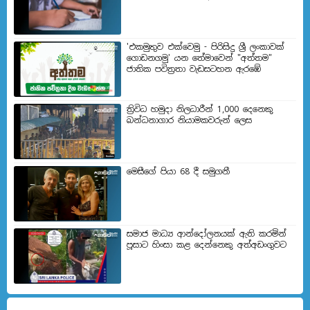
'එකමුතුව එක්වෙමු - පිරිසිදු ශ්‍රී ලංකාවක්
ගොඩනගමු' යන තේමාවෙන් "අත්තම"
ජාතික පවිත්‍රතා වැඩසටහන ඇරඹේ
ත්‍රිවිධ හමුදා නිලධාරීන් 1,000 දෙනෙකු
බන්ධනාගාර නියාමකවරුන් ලෙස
මෙසීගේ පියා 68 දී සමුගනී
සමාජ මාධ්‍ය ආන්දෝලනයක් ඇති කරමින්
පූසාට හිංසා කළ දෙන්නෙකු අත්අඩංගුවට