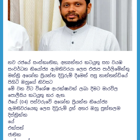
නව රජයේ සංස්කෘතික, අභ්‍යන්තර කටයුතු සහ වයඹ
සංවර්ධන නියෝජ්‍ය ඇමතිවරයා ලෙස එජාප පාර්ලිමේන්තු
මන්ත්‍රි අශෝක ප්‍රියන්ත දිවුරුම් දීමෙන් පසු නාත්තන්ඩියේ
පිහිටි ඔහුගේ නිවසට
මේ වන විට විශේෂ ආරක්ෂාවක් ලබා දීමට මාරවිල
පොලීසිය කටයුතු කර ඇත.
ඊයේ (04) පස්වරුවේ අශෝක ප්‍රියන්ත නියෝජ්‍ය
ඇමතිවරයෙකු ලෙස දිවුරුම් දුන් අතර ඔහු පුත්තලම
දිස්ත්‍රික්ක
යේ
එක්සත්
ජාතික