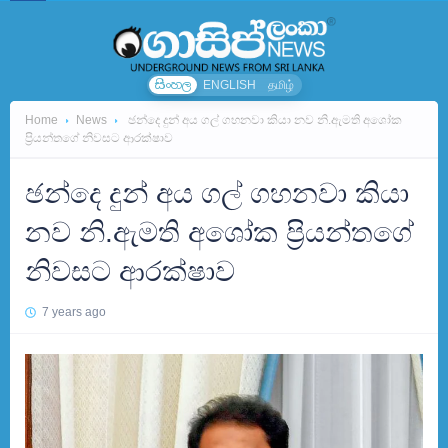
සිංහල
ENGLISH
தமிழ்
Home
News
ඡන්දෙ දුන් අය ගල් ගහනවා කියා නව නි.ඇමති අශෝක
ප්‍රියන්තගේ නිවසට ආරක්ෂාව
ඡන්දෙ දුන් අය ගල් ගහනවා කියා
නව නි.ඇමති අශෝක ප්‍රියන්තගේ
නිවසට ආරක්ෂාව
7 years ago