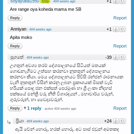
soyayuba1950
+1
102p
·
404 weeks ago
Are range oya koheda mama me SB
Report
Reply
Anniyan
+1
·
404 weeks ago
Apita moko
Report
Reply
සුගතේ
-39
·
404 weeks ago
උගතුන් අවශ්‍ය තරම් දේශපාලනයේ සිටියත් මතයක්
ගොඩනැගීමට උත්සහ කරනවා නූතතුන් දේශපාලනය
කරනවා කියා. මෙය දේශපාලනයට පිවිසි රන්ජන් රාමනායක
වැනි නූතතුන් විසින් කරනු ලබන ප්‍රකාශයක් මිසක් වැඩි
හරියක් පොදු ජන එක්සත් පෙරමුණ හා ශ්‍රී ලංකා නිදහස්
පක්ෂයේ මන්ත්‍රී වරු නීති විශාරදයන් , මහාචාර්ය වරුන්,
ගුරුවරුන්, හා වෛද්‍යවරුන්.
1 reply
Report
Reply
·
active 404 weeks ago
ප්‍රියා
+24
·
404 weeks ago
ඇයි චේන් හොරු, හරක් හොරු. අට පාස් එවුන් අමතකද