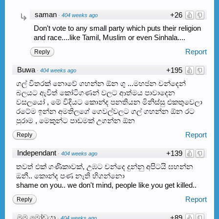
saman
+26
·
404 weeks ago
Don't vote to any small party which puts their religion
and race....like Tamil, Muslim or even Sinhala....
Report
Reply
Buwa
+195
·
404 weeks ago
ගල් විතරක් නොවේ ගහන්න ඕන ගු ...මහජන චන්දෙන්
බලයට ඇවිත් කෝටිගණන් වලට ආත්මය පාවාදෙන
වසලයෝ , මේ විදියට කොන්ද පනතියන මිනිස්සු එකතුවෙලා
රටේම ඉන්න අමතිලගේ ගෙවල්වලට ගල් ගහන්න ඕන රට
පුරාම , මෙකුන්ට පාඩමක් උගන්න ඕන
Report
Reply
Independant
+139
·
404 weeks ago
තවත් එක් ගණිකාවක්, උඹට චන්දෙ දුන්නු අපිටයි ඝහන්න
ඔනී.. කොන්ද පණ නෑති හිගන්නො
shame on you.. we don't mind, people like you get killed..
Report
Reply
මම මෝඩයා
+89
·
404 weeks ago