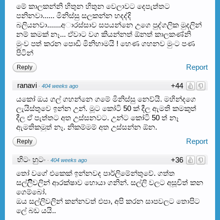
මේ කාලකන්නි හිතුන හිතුන වෙලාවට දෙපැත්තට
පනිනවා...... මිනිස්සු සලකන්න හදද්දි
බලියනවා.......අාරස්සාව සපයන්නෙ උගෙ පුද්ගලික මුදලින්
නම් කමක් නෑ... ඒවාට වග කියන්නත් ඕනත් කාලකණ්නි
මුංව පත් කරන පොඩි මිනිහාමයි ! හෙණ ගහනව මුංට පණ
පිටින්
Report
Reply
ranavi
+44
·
404 weeks ago
යකෝ ඔය ගල් ගහන්නෙ ගමේ මිනිස්සු නෙව්යි. මහින්දගෙ
ලැයිස්තුවෙ ඉන්න උන්. මූට කෝටි 50 ක් දීල ඇමති කමකුත්
දීල ඒ පැත්තට අත උස්සනවට. උන්ට කෝටි 50 ත් නෑ
ඇමතිකමුත් නෑ. නිකම්මම් අත උස්සන්න ඕන.
Report
Reply
හිටං හුටං
+36
·
404 weeks ago
‍තෝ වගේ එකෙක් ඉන්නවද පාර්ලිමේන්තුවේ. ගත්ත
සල්ලිිවලින් ආරක්ෂාව හොයා ගනින්. සල්ලි වලට අසූචිත් කන
ගෙම්බෝ.
ඔය සල්ලිවලින් කන්නවත් එපා, අපි කරන සාපවලට තොපිට
ලේ බඩ යයි..