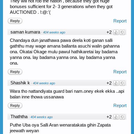
They will not rob the nation , because they got huge
bonuses sufficient for 2- 3 generations when they got
AUCTIONED . !:@:'(
Report
Reply
saman kumara
+2
·
404 weeks ago
Chandaya dun janathawa pawa deela koti ganan salli
gaththu may wage amana ballanta asuchi walin gahanna
ona. Okatai Okage mulu pawul hathikaretai lay badama
yanna ona. lay badama yanna ona. lay badama yanna
ona.
Report
Reply
Shashik k
+2
·
404 weeks ago
Wara tho nattandiyata guard bari nam.oney ekek ekka ..api
balan inne thowa ussanawa
Report
Reply
Thaththa
+2
·
404 weeks ago
Puthe Uba oya Salli Aran wenaratakata gihin Zapata
jeewath weyan