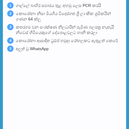
ගාල්ලේ බාහිර සමාජය තුළ අහඹු ලෙස PCR කරයි
1
කොරෝනා නිසා මියගිය විදෙස්ගත ශ්‍රී ලාංකික ශ්‍රමිකයින්
2
ගණන 64 ක්ලු
කතරගම වන සංරක්ෂණ නිලධාරීන් පැමිණ බලපත්‍ර නැතැයි
3
නිවෙස් හිමියෙකුගේ දේපොළවලට හානි කරලා
කොරෝනා ආසාදිත ට්‍රම්ප් හමුදා රෝහලකට ඇතුළත් කෙරේ
4
අලුත් වූ WhatsApp
5