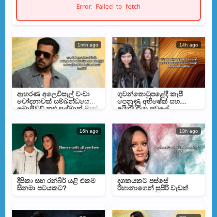
Error: Failed to fetch
1min ago
14h ago
ආභරණ අලෙවිසැල් වංචා
ගුවන්තොටුපළේදී කැපී
චෝදනාවක් සම්බන්ධයෙන්
පෙනුණු අභිෂේක් සහ
බොලිවුඩ් නළු සල්මාන් ඛාන්
අයිශ්වර්යා පවුලේ
අධිකරණයට කැඳවයි
නිහතමානී හැසිරීම
16h ago
18h ago
දීපිකා සහ රන්බීර් යළි එකම
දශකයකට පස්සේ
සිනමා පටයකට?
රිහානාගෙන් සුපිරි වැඩක්