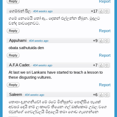
Report
Reply
ගෙම්බන් පිල
+17
·
404 weeks ago
ගමේ නෙමෙයි තෝ ඇ.. දෙකන් එල්ලන්න තිබුන. මුදලට
චන්ද පාවදෙනවට.
Report
Reply
Appuhami
+9
·
404 weeks ago
obata sathutuida den
Report
Reply
A.F.A Cader.
+7
·
404 weeks ago
At last we sri Lankans have started to teach a lesson to
these disgusting vultures.
Report
Reply
Saleem
+6
·
404 weeks ago
තොපා දැනගනියව්! මේ රටේ මිනිසුන්ට පොලිසිය පැයක්
අවසර දෙයි නම් ලංකාවේ තියෙන ගල් ඔක්කොම උඹල වගෙ
එවුන්ගේ ගෙවල්වලයි මිදුලෙයි තමා ගොඩ ගැහෙන්නෙ