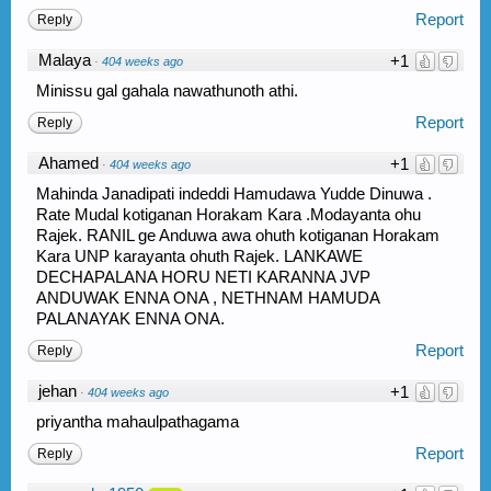
Report
Reply
Malaya
+1
·
404 weeks ago
Minissu gal gahala nawathunoth athi.
Report
Reply
Ahamed
+1
·
404 weeks ago
Mahinda Janadipati indeddi Hamudawa Yudde Dinuwa .
Rate Mudal kotiganan Horakam Kara .Modayanta ohu
Rajek. RANIL ge Anduwa awa ohuth kotiganan Horakam
Kara UNP karayanta ohuth Rajek. LANKAWE
DECHAPALANA HORU NETI KARANNA JVP
ANDUWAK ENNA ONA , NETHNAM HAMUDA
PALANAYAK ENNA ONA.
Report
Reply
jehan
+1
·
404 weeks ago
priyantha mahaulpathagama
Report
Reply