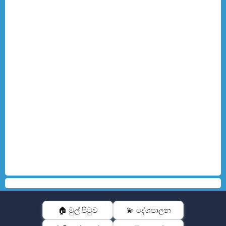
🏠 මුල් පිටුව
💫 දේශපාලන