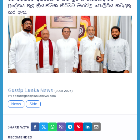
ප්‍රදේශය තුළ ක්‍රියාත්මක කිරීමට මාරවිල පොලීසිය කටයුතු
කර ඇත.
𝔾𝕠𝕤𝕤𝕚𝕡 𝕃𝕒𝕟𝕜𝕒 ℕ𝕖𝕨𝕤
:(2008-2026)
✉️ editor@gossiplankanews.com
News
Side
ꜱʜᴀʀᴇ ᴡɪᴛʜ:
ʀᴇᴄᴏᴍᴇɴᴅᴇᴅ