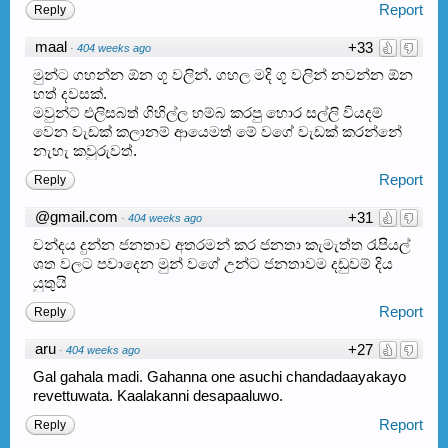
Report
Reply
maal
+33
·
404 weeks ago
මුන්ට ගහන්න ඕන ගූ වලින්. ගහල මදි ගූ වලින් නවන්න ඕන
හත් දවසක්.
මවුන්ට් එලිසබත් ගිහිල්ල හම්බ කරපු හොර සල්ලි වියදම්
වෙන වැඩක් කලානම් ආයෙමත් මේ වගේ වැඩක් කරන්නේ
නැහැ කවුරුවත්.
Report
Reply
@gmail.com
+31
·
404 weeks ago
චන්දය දුන්න ජනතාව අතරමන් කර ජනතා කැමැත්ත රැපියල්
ශත වලට පවාදෙන මුන් වගේ උන්ට ජනතාවම දඩුවම් දිය
යුතුයි
Report
Reply
aru
+27
·
404 weeks ago
Gal gahala madi. Gahanna one asuchi chandadaayakayo
revettuwata. Kaalakanni desapaaluwo.
Report
Reply