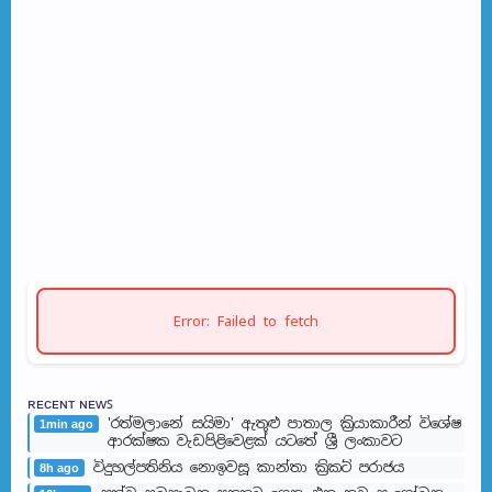
Error: Failed to fetch
ʀᴇᴄᴇɴᴛ ɴᴇᴡꜱ
'රත්මලානේ සයිමා' ඇතුළු පාතාල ක්‍රියාකාරීන් විශේෂ
1min ago
ආරක්ෂක වැඩපිළිවෙළක් යටතේ ශ්‍රී ලංකාවට
විදුහල්පතිනිය නොඉවසූ කාන්තා ක්‍රිකට් පරාජය
8h ago