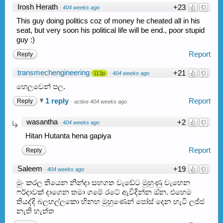
Irosh Herath
+23
·
404 weeks ago
This guy doing politics coz of money he cheated all in his
seat, but very soon his political life will be end., poor stupid
guy :)
Report
Reply
transmechengineering
+21
113p
·
404 weeks ago
හෙලුවෙන් පල.
1 reply
Report
Reply
·
active 404 weeks ago
wasantha
+2
·
404 weeks ago
Hitan Hutanta hena gapiya
Report
Reply
Saleem
+19
·
404 weeks ago
මුං කරල තියෙන නින්දා සහගත වැඩේට මුහුණු වැහෙන
ෆර්දාවක් දාගෙන තමා ගමේ රටේ ඇවිදින්න ඔ්න. එහෙම
තියද්දි බලහල්ලකො හිනහ මුහුණෙන් පෝස් දෙන හැටි ලජ්ජ
නැති හැත්ත