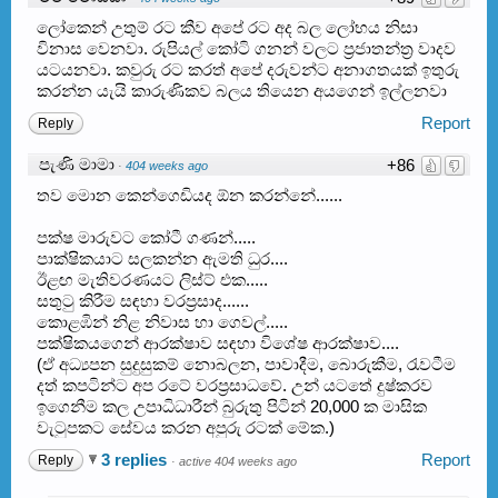
ලෝකෙන් උතුම් රට කීව අපේ රට අද බල ලෝභය නිසා
විනාස වෙනවා. රුපියල් කෝටි ගනන් වලට ප්‍රජාතන්ත්‍ර වාදව
යටයනවා. කවුරු රට කරත් අපේ දරුවන්ට අනාගතයක් ඉතුරු
කරන්න යැයි කාරුණිකව බලය තියෙන අයගෙන් ඉල්ලනවා
Report
Reply
පැණි මාමා
+86
·
404 weeks ago
තව මොන කෙන්ගෙඩියද ඕන කරන්නේ......
පක්ෂ මාරුවට කෝටී ගණන්.....
පාක්ෂිකයාට සලකන්න ඇමති ධුර....
ඊළඟ මැතිවරණයට ලිස්ට් එක.....
සතුටු කිරීම සඳහා වරප්‍රසාද......
කොළඹින් නිළ නිවාස හා ගෙවල්.....
පක්ෂිකයගෙන් ආරක්ෂාව සඳහා විශේෂ ආරක්ෂාව....
(ඒ අධ්‍යපන සුදුසුකම් නොබලන, පාවාදීම, බොරුකීම, රැවටීම
දත් කපටින්ට අප රටේ වරප්‍රසාධවේ. උන් යටතේ දුෂ්කරව
ඉගෙනීම කල උපාධිධාරීන් බුරුතු පිටින් 20,000 ක මාසික
වැටුපකට සේවය කරන අපුරු රටක් මේක.)
3 replies
Report
Reply
·
active 404 weeks ago