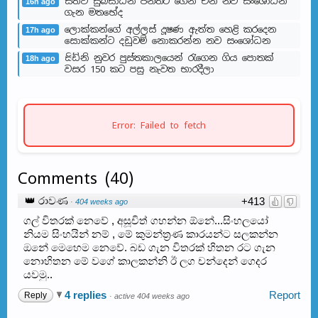
සත්ව සුබසාධන පනතට ගෙන එන නව සංශෝධන
16h ago
ගැන මතභේ​ද
ලොක්කන්ගේ අල්ලස් දූෂණ ඇත්ත හෙළි කරදෙන
17h ago
සොක්කන්ට දඩුවම් නොකරන්න නව සංශෝධන
සිඩ්නි නුවර පුස්තකාලයෙන් රැගෙන ගිය පොතක්
18h ago
වසර 150 කට පසු නැවත භාරදීලා
Error: Failed to fetch
Comments
(
40
)
👑 රාවණ
+413
·
404 weeks ago
ගල් විතරක් නෙවේ , අසූචිත් ගහන්න ඕනේ...සිංහලයෝ
නියම සිංහයින් නම් , මේ කුමන්ත්‍රණ කාරයන්ට සලකන්න
ඔනේ මෙහෙම නෙවේ. බඩ ගැන විතරක් හිතන රට ගැන
නොහිතන මේ වගේ කාලකන්නි ඊ ලග චන්දෙන් ගෙදර
යවමු..
4 replies
Report
Reply
·
active 404 weeks ago