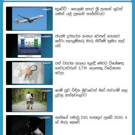
කුවේට් - කොළඹ අතර ශ්‍රී ලංකන් ගුවන්
ගමන් යළි ප්‍රකෘති තත්ත්වයට
ජංගම දුරකථන අංකය වෙනස් නොකර
සේවා සැපයුම්කරු මාරු කිරීමේ ක්‍රමය කල්
යයි
පස් වසරක කාලය තුළදී මෙරට විශේෂඥ
වෛද්‍යවරුන් 3,791 දෙනෙකු විදේශගත
වෙලා
පෙම් සුව විඳින මුවාවෙන් මත් ජාවාරම් කළ
යුවළ අත්අඩංගුවට
ශානිගේ පමාවූ DIG තනතුර ලැබේ SDIG 4
ක් මාරු කෙරේ