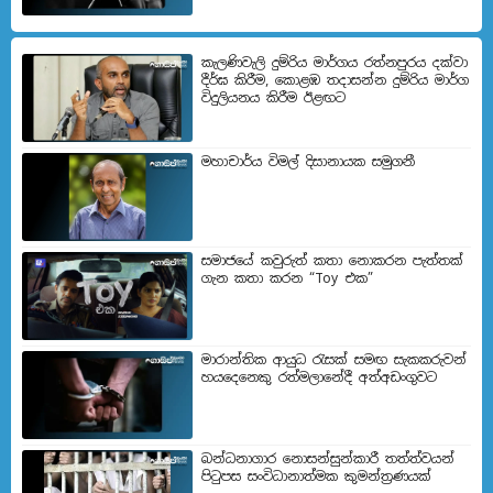
කැලණිවැලි දුම්රිය මාර්ගය රත්නපුරය දක්වා
දීර්ඝ කිරීම, කොළඹ තදාසන්න දුම්රිය මාර්ග
විදුලියනය කිරීම ඊළඟ​ට
මහාචාර්ය විමල් දිසානායක සමුගනී
සමාජයේ කවුරුත් කතා නොකරන පැත්තක්
ගැන කතා කරන “Toy එක”
මාරාන්තික ආයුධ රැසක් සමඟ සැකකරුවන්
හයදෙනෙකු රත්මලානේදී අත්අඩංගුවට
බන්ධනාගාර නොසන්සුන්කාරී තත්ත්වයන්
පිටුපස සංවිධානාත්මක කුමන්ත්‍රණයක්