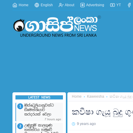
Home
English
About
Advertising
YT
Home
Kaweesha
කවීෂා ගැයූ බුද
LATEST NEWS
ඕස්ට්‍රෙලියානුවන්ට
1
කවීෂා ගැයූ බුදු 
ඩිමෙන්ශියාව
කරදරයක් වෙලා
7 hours ago
9 years ago
උණුසුම් කාලගුණ
2
තත්ත්වය හමුවේ