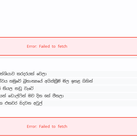
Error: Failed to fetch
ිමෙන්ශියාව කරදරයක් වෙලා
 හමුවේ බ්‍රිතාන්‍යයේ අයිස්ක්‍රීම් මිල ඉහළ ගිහින්
ි තියල නඩු වැටේ
යන් ඩොල්ෆින් මව දින 6ක් පීනලා
 එකවර සිදවන අවුල්
Error: Failed to fetch