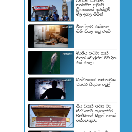
උණුසුම් කාලගුණ
තත්ත්වය හමුවේ
බ්‍රිතාන්‍යයේ අයිස්ක්‍රීම්
මිල ඉහළ ගිහින්
විනෝදයට රක්ෂිතය
ගිනි තියල නඩු වැටේ
මියගිය පැටවා කරේ
තියන් ඩොල්ෆින් මව දින
6ක් පීනලා
බන්ධනාගාර ගණනාවක
එකවර සිදවන අවුල්
ගිය වසරේ නවක වද
සිද්ධියකට නැගෙනහිර
මණ්ඩපයේ සිසුන් හයක්
අත්අඩංගුවට