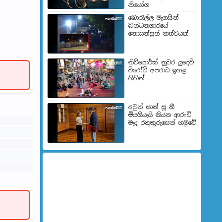
නියෝග
බොරැල්ල මැගසින්
බන්ධනගාරයේ
නොසන්සුන් තත්වයක්
නිව්යොර්ක් නුවර යුදෙව්
විරෝධී අපරාධ ඉහළ
ගිහින්
අවුන් සාන් සූ කී
මියගියැයි කියන ආරංචි
මැද රතුකුරුසෙන් හමුවේ