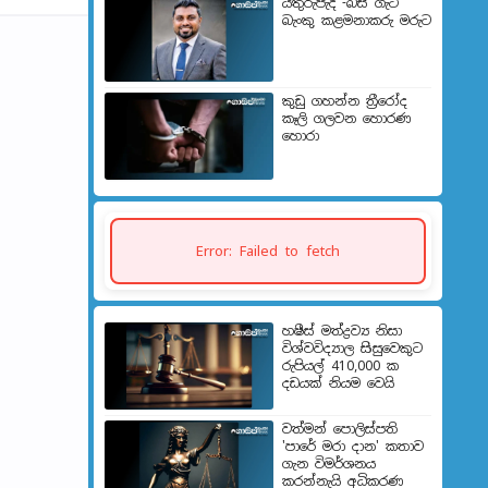
යතුරුපැදි -බස් ගැටී
බැංකු කළමනාකරු මරුට
කුඩු ගහන්න ත්‍රීරෝද
කෑලි ගලවන හොරණ
හොරා
Error: Failed to fetch
හෂීස් මත්ද්‍රව්‍ය නිසා
විශ්වවිද්‍යාල සිසුවෙකුට
රුපියල් 410,000 ක
දඩයක් නියම වෙයි
වත්මන් පොලිස්පති
'පාරේ මරා දාන' කතාව
ගැන විමර්ශනය
කරන්නැයි අධිකරණ