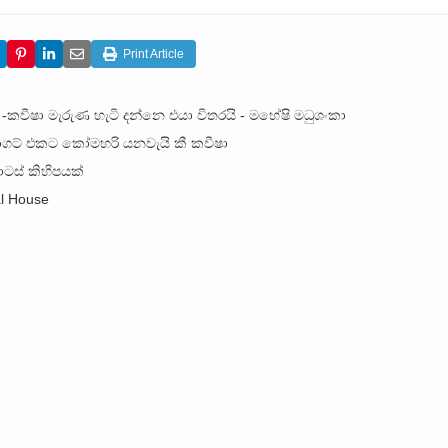
Print Article
වීෂා මැරුණ හැටි දන්නෙ එයා විතරයි - මහේෂි මධුශංකා
ටාගට් එකට කෝමහරි යනවැයි කී කවීෂා
ටස් කිහිපයක්
l House