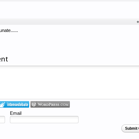
+
nate......
ent
Email
Submit