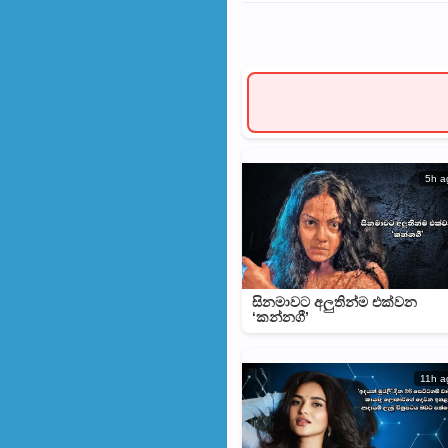
5h a
සිනමාවට අලුතින්ම එක්වන
‘කන්නගී’
11h a