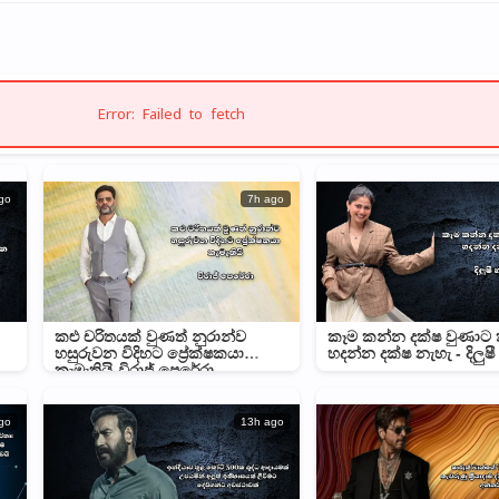
Error: Failed to fetch
go
7h ago
කළු චරිතයක් වුණත් නුරාන්ව
කෑම කන්න දක්ෂ වුණාට
හසුරුවන විදිහට ප්‍රේක්ෂකයා
හදන්න දක්ෂ නැහැ - දිලුෂී
කැමැතියි-විරාජ් පෙරේරා
go
13h ago