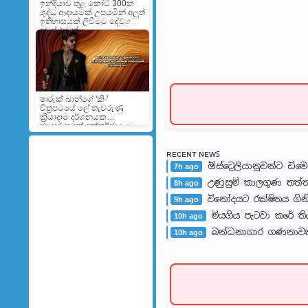
ඉන්දියාව තුළ කෝටි 300ක
ශුද්ධ ආදායමක් උපයමින් අලුත්
ඉතිහාසයක් ලිවීමට දේව්ගන්ට
අවස්ථාවක්
ෂාරුක් ඛාන්ගේ 'කිං'
චිත්‍රපටයේ ලේ තැවරුණු
ක්‍රියාදාම දර්ශනයක
ඡායාරූපයක් අන්තර්ජාලයට
ʀᴇᴄᴇɴᴛ ɴᴇᴡꜱ
ඕස්ට්‍රෙලියානුවන්ට ඩ
7h ago
උණුසුම් කාලගුණ තත්ත්වය
8h ago
විනෝදයට රක්ෂිතය ගින
9h ago
මියගිය පැටවා කරේ ති
10h ago
බන්ධනාගාර ගණනාවක
10h ago