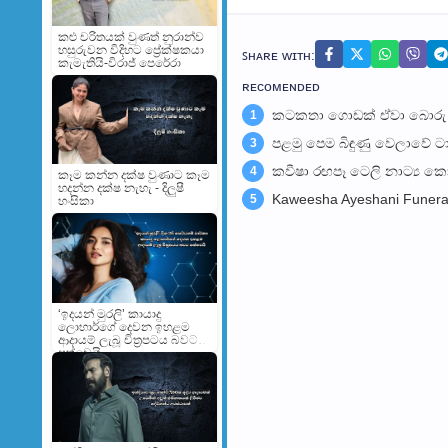
කළු චරිතයක් වුණත් නුරාන්ව
හසුරුවන විදිහට ප්‍රේක්ෂකයා
ꜱʜᴀʀᴇ ᴡɪᴛʜ:
කැමැතියි-විරාජ් පෙරේරා
ʀᴇᴄᴏᴍᴇɴᴅᴇᴅ
කටකතා ගොඩක් ඒවා බොරු -ක
1
පළමු පෙම බිඳුණු වෙලාවේ 
3
කවීෂා රඟපෑ ටෙලි නාට්‍ය කො
4
කෑම කන්න දක්ෂ වුණාට කෑම
හදන්න දක්ෂ නැහැ - දිලුෂී
Kaweesha Ayeshani Funera
5
හංසිකා
‘ඉදයන් මුරලි’ කායාදු
ලොහාර්ගේ දෙවන ඉහළම
ආදායම් ලැබූ චිත්‍රපටය බවට
පත්වෙයි