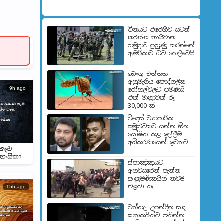
චීනයට එරෙහිව සටන්
කරන්න තායිවාන
හමුදාව පුහුණු කරන්නේ
ඇමරිකාව බව හෙලිවෙයි
ඩෙංගු එන්නත
අනුමැතිය පෞද්ගලික
9h ago
රෝහල්වලට පමණයි
එක් මාත්‍රාවක් රු.
30,000 ක්
විදෙස් ව්‍යාපාරික
සමුළුවකට යන්න ඕන -
යෝෂිත කළ ඉල්ලීම
අධිකරණයෙන් ඉවතට
 කෑම
 හංසිකා
ස්පාඤ්ඤයට
අනවසරෙන් පැන්න
සංක්‍රමණිකයින් තවම
එළවා නෑ
15h ago
වත්තල උපන්දින සාද
ඝාතකයින්ට පනින්න