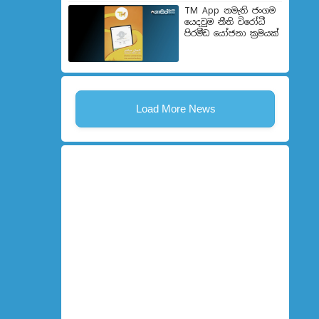
TM App නමැති ජංගම
යෙදවුම නීති විරෝධී
පිරමීඩ යෝජනා ක්‍රමයක්
Load More News