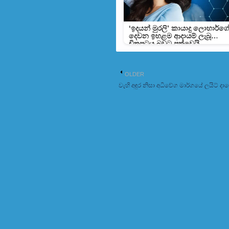
‘ඉදයන් මුරලි’ කායාදු ලොහාර්ග
දෙවන ඉහළම ආදායම් ලැබූ
චිත්‍රපටය බවට පත්වෙයි
OLDER
වැහි අ‍ඳුර නිසා අධිවේග මාර්ගයේ ලයිට් 