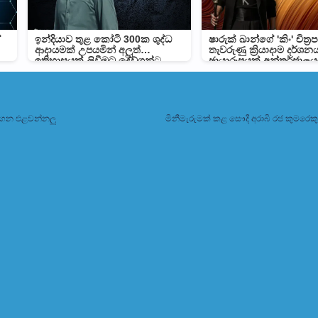
ේ
ඉන්දියාව තුළ කෝටි 300ක ශුද්ධ
ෂාරුක් ඛාන්ගේ 'කිං' චිත්
ආදායමක් උපයමින් අලුත්
තැවරුණු ක්‍රියාදාම දර්ශ
ඉතිහාසයක් ලිවීමට දේව්ගන්ට
ඡායාරූපයක් අන්තර්ජාල
අවස්ථාවක්
දාගෙන එළවන්නලු
මිනීමැරුමක් කළ සෞදි අරාබි රජ කුමරෙ