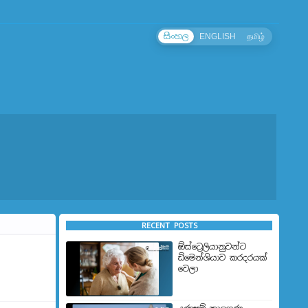
සිංහල
ENGLISH
தமிழ்
RECENT POSTS
ඕස්ට්‍රෙලියානුවන්ට
ඩිමෙන්ශියාව කරදරයක්
වෙලා