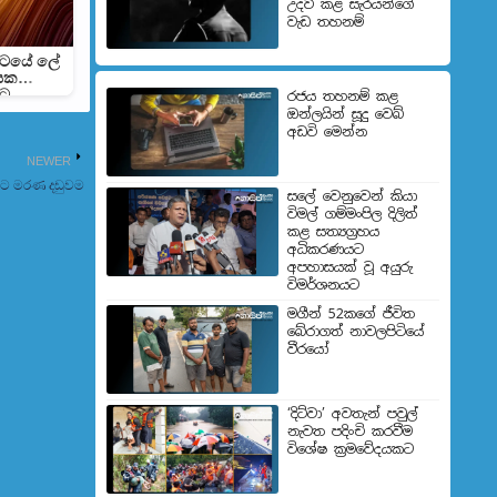
උදව් කළ සැරයන්ගේ
වැඩ තහනම්
‍රපටයේ ලේ
නයක
යට
රජය තහනම් කළ
ඔන්ලයින් සූදු වෙබ්
අඩවි මෙන්න
NEWER
කුට මරණ දඩුවම
සලේ වෙනුවෙන් කියා
විමල් ගම්මංපිල දිලිත්
කළ සත්‍යග්‍රහය
අධිකරණයට
අපහාසයක් වූ අයුරු
විමර්ශනයට
මගීන් 52කගේ ජීවිත
බේරා­ගත් නාව­ල­පි­ටියේ
වීරයෝ
‘දිට්වා’ අවතැන් පවුල්
නැවත පදිංචි කරවීම
විශේෂ ක්‍රමවේදයකට