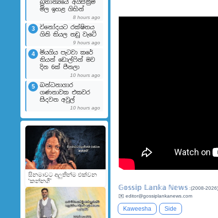
බ්‍රිතාන්‍යයේ අයිස්ක්‍රීම්
මිල ඉහළ ගිහින්
8 hours ago
විනෝදයට රක්ෂිතය
3
ගිනි තියල නඩු වැටේ
9 hours ago
මියගිය පැටවා කරේ
4
තියන් ඩොල්ෆින් මව
දින 6ක් පීනලා
10 hours ago
බන්ධනාගාර
5
ගණනාවක එකවර
සිදවන අවුල්
10 hours ago
සිනමාවට අලුතින්ම එක්වන
‘කන්නගී’
𝔾𝕠𝕤𝕤𝕚𝕡 𝕃𝕒𝕟𝕜𝕒 ℕ𝕖𝕨𝕤
:(2008-2026
✉️ editor@gossiplankanews.com
Kaweesha
Side