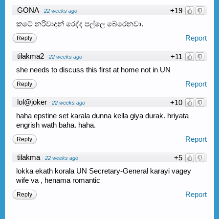
GONA
+19
·
22 weeks ago
කටේ නරිවාදන් රෙද්ද පල්ලෙ බේරෙනවා.
Report
Reply
tilakma2
+11
·
22 weeks ago
she needs to discuss this first at home not in UN
Report
Reply
lol@joker
+10
·
22 weeks ago
haha epstine set karala dunna kella giya durak. hriyata
engrish wath baha. haha.
Report
Reply
tilakma
+5
·
22 weeks ago
lokka ekath korala UN Secretary-General karayi vagey
wife va , henama romantic
Report
Reply