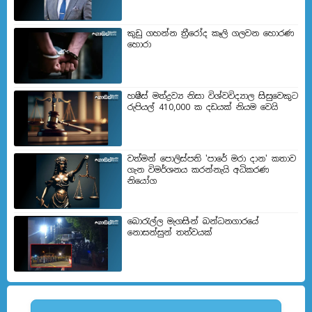
කුඩු ගහන්න ත්‍රීරෝද කෑලි ගලවන හොරණ
හොරා
හෂීස් මත්ද්‍රව්‍ය නිසා විශ්වවිද්‍යාල සිසුවෙකුට
රුපියල් 410,000 ක දඩයක් නියම වෙයි
වත්මන් පොලිස්පති 'පාරේ මරා දාන' කතාව
ගැන විමර්ශනය කරන්නැයි අධිකරණ
නියෝග
බොරැල්ල මැගසින් බන්ධනගාරයේ
නොසන්සුන් තත්වයක්