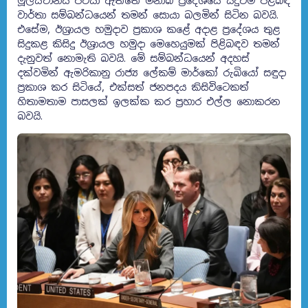
මූලස්ථානය පවසා ඇත්තේ මිනාබ් ප්‍රදේශයේ සිදුවීම පිළිබඳ
වාර්තා සම්බන්ධයෙන් තමන් සොයා බලමින් සිටින බවයි.
එසේම, ඊශ්‍රායල හමුදාව ප්‍රකාශ කළේ අදාළ ප්‍රදේශය තුළ
සිදුකළ කිසිදු ඊශ්‍රායල හමුදා මෙහෙයුමක් පිළිබඳව තමන්
දැනුවත් නොමැති බවයි. මේ සම්බන්ධයෙන් අදහස්
දක්වමින් ඇමරිකානු රාජ්‍ය ලේකම් මාර්කෝ රුබියෝ සඳුදා
ප්‍රකාශ කර සිටියේ, එක්සත් ජනපදය කිසිවිටෙකත්
හිතාමතාම පාසලක් ඉලක්ක කර ප්‍රහාර එල්ල නොකරන
බවයි.