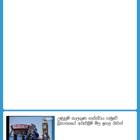
උණුසුම් කාලගුණ තත්ත්වය හමුවේ
බ්‍රිතාන්‍යයේ අයිස්ක්‍රීම් මිල ඉහළ ගිහින්