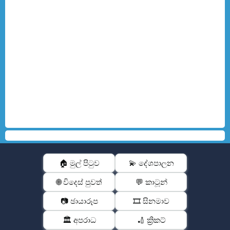
🏠 මුල් පිටුව
💫 දේශපාලන
🌐 විදෙස් පුවත්
💬 කාටූන්
📷 ඡායාරූප
🎞️ සිනමාව
🏛️ අපරාධ
🏏 ක්‍රිකට්