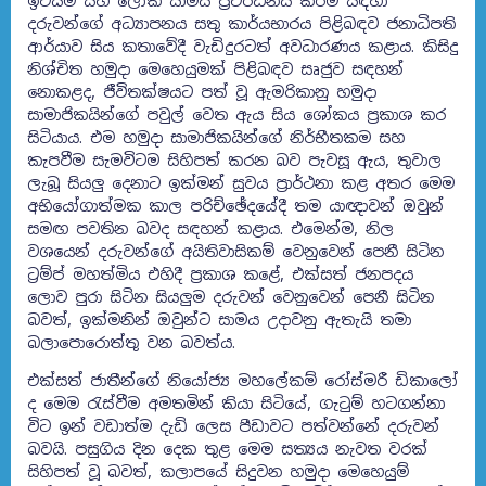
ඉවසීම සහ ලෝක සාමය ප්‍රවර්ධනය කිරීම සඳහා
දරුවන්ගේ අධ්‍යාපනය සතු කාර්යභාරය පිළිබඳව ජනාධිපති
ආර්යාව සිය කතාවේදී වැඩිදුරටත් අවධාරණය කළාය. කිසිදු
නිශ්චිත හමුදා මෙහෙයුමක් පිළිබඳව සෘජුව සඳහන්
නොකළද, ජීවිතක්ෂයට පත් වූ ඇමරිකානු හමුදා
සාමාජිකයින්ගේ පවුල් වෙත ඇය සිය ශෝකය ප්‍රකාශ කර
සිටියාය. එම හමුදා සාමාජිකයින්ගේ නිර්භීතකම සහ
කැපවීම සැමවිටම සිහිපත් කරන බව පැවසූ ඇය, තුවාල
ලැබූ සියලු දෙනාට ඉක්මන් සුවය ප්‍රාර්ථනා කළ අතර මෙම
අභියෝගාත්මක කාල පරිච්ඡේදයේදී තම යාඥාවන් ඔවුන්
සමඟ පවතින බවද සඳහන් කළාය. එමෙන්ම, නිල
වශයෙන් දරුවන්ගේ අයිතිවාසිකම් වෙනුවෙන් පෙනී සිටින
ට්‍රම්ප් මහත්මිය එහිදී ප්‍රකාශ කළේ, එක්සත් ජනපදය
ලොව පුරා සිටින සියලුම දරුවන් වෙනුවෙන් පෙනී සිටින
බවත්, ඉක්මනින් ඔවුන්ට සාමය උදාවනු ඇතැයි තමා
බලාපොරොත්තු වන බවත්ය.
එක්සත් ජාතීන්ගේ නියෝජ්‍ය මහලේකම් රෝස්මරී ඩිකාලෝ
ද මෙම රැස්වීම අමතමින් කියා සිටියේ, ගැටුම් හටගන්නා
විට ඉන් වඩාත්ම දැඩි ලෙස පීඩාවට පත්වන්නේ දරුවන්
බවයි. පසුගිය දින දෙක තුළ මෙම සත්‍යය නැවත වරක්
සිහිපත් වූ බවත්, කලාපයේ සිදුවන හමුදා මෙහෙයුම්