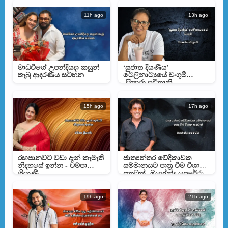
11h ago
13h ago
මාධවීගේ උපන්දියදා කසුන්
‘සුජාත දියණිය’
තැබු ආදරණීය සටහන
ටෙලිනාට්‍යයේ චංගුමී
-සිතාරා පවිත්‍රානි
15h ago
17h ago
රඟපානවට වඩා දැන් කැමැති
ජාත්‍යන්තර වේදිකාවක
නිදහසේ ඉන්න - චම්පා
සම්මානයට පාත්‍ර වීම විශාල
ශ්‍රියාණී
සතුටක් -මහේන්ද්‍ර පෙරේරා
19h ago
21h ago