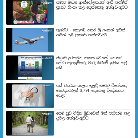
සමාජ මාධ්‍ය ආන්දෝලනයක් ඇති කරමින්
පූසාට හිංසා කළ දෙන්නෙකු අත්අඩංගුවට
කුවේට් - කොළඹ අතර ශ්‍රී ලංකන් ගුවන්
ගමන් යළි ප්‍රකෘති තත්ත්වයට
ජංගම දුරකථන අංකය වෙනස් නොකර
සේවා සැපයුම්කරු මාරු කිරීමේ ක්‍රමය කල්
යයි
පස් වසරක කාලය තුළදී මෙරට විශේෂඥ
වෛද්‍යවරුන් 3,791 දෙනෙකු විදේශගත
වෙලා
පෙම් සුව විඳින මුවාවෙන් මත් ජාවාරම් කළ
යුවළ අත්අඩංගුවට