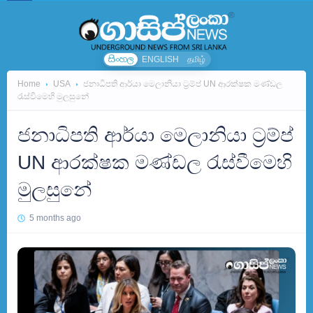
සිංහල
ENGLISH
தமிழ்
Home
USA
ජනාධිපති ආර්යා මෙලානියා ට්‍රම්ප් UN ආරක්ෂක මණ්ඩල
රැස්වීමෙහි මුලසුනේ
ජනාධිපති ආර්යා මෙලානියා ට්‍රම්ප්
UN ආරක්ෂක මණ්ඩල රැස්වීමෙහි
මුලසුනේ
5 months ago