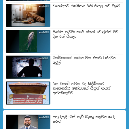
විනෝදයට රක්ෂිතය ගිනි තියල නඩු වැටේ
මියගිය පැටවා කරේ තියන් ඩොල්ෆින් මව
දින 6ක් පීනලා
බන්ධනාගාර ගණනාවක එකවර සිදවන
අවුල්
ගිය වසරේ නවක වද සිද්ධියකට
නැගෙනහිර මණ්ඩපයේ සිසුන් හයක්
අත්අඩංගුවට
යතුරුපැදි -බස් ගැටී බැංකු කළමනාකරු
මරුට