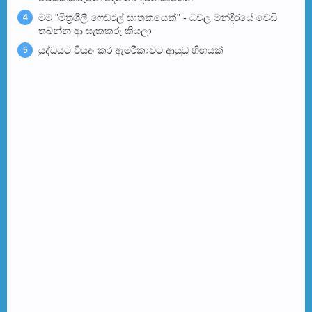
මම "මිත්‍රශීලී ෆෙඩරල් ඝාතකයෙක්" - ධවල මන්දිරයේ වෙඩි
4
තබන්න ආ සැකකරු කියලා
යුද්ධයට වියදං කර ඇමරිකාවට ආයුධ හිඟයක්
5