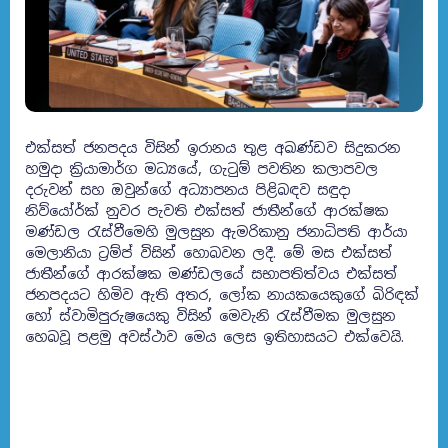
එක්සත් ජනපදය විසින් ඉරානය තුළ අඛණ්ඩව සිදුකරන
හමුදා ක්‍රියාමාර්ග මධ්‍යයේ, ගැටුම් පවතින කලාපවල
දරුවන් සහ ඔවුන්ගේ අධ්‍යාපනය පිළිබඳව සඳුදා
නිව්යෝර්ක් නුවර පැවති එක්සත් ජාතීන්ගේ ආරක්ෂක
මණ්ඩල රැස්වීමෙහි මුලසුන ඇමරිකානු ජනාධිපති ආර්යා
මෙලානියා ට්‍රම්ප් විසින් හොබවන ලදී. මේ මස එක්සත්
ජාතීන්ගේ ආරක්ෂක මණ්ඩලයේ සභාපතිත්වය එක්සත්
ජනපදයට හිමිව ඇති අතර, ලෝක නායකයෙකුගේ බිරිඳක්
හෝ ස්වාමිපුරුෂයෙකු විසින් මෙවැනි රැස්වීමක මුලසුන
හෙබවූ පළමු අවස්ථාව මෙය ලෙස ඉතිහාසයට එක්වෙයි.