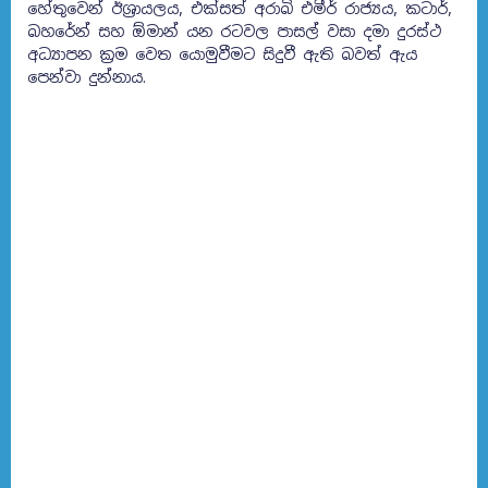
හේතුවෙන් ඊශ්‍රායලය, එක්සත් අරාබි එමීර් රාජ්‍යය, කටාර්,
බහරේන් සහ ඕමාන් යන රටවල පාසල් වසා දමා දුරස්ථ
අධ්‍යාපන ක්‍රම වෙත යොමුවීමට සිදුවී ඇති බවත් ඇය
පෙන්වා දුන්නාය.