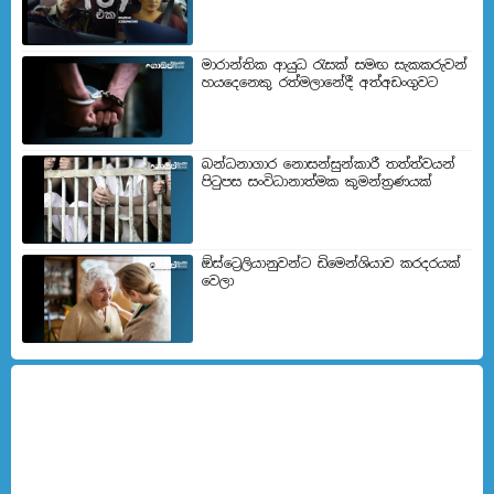
මාරාන්තික ආයුධ රැසක් සමඟ සැකකරුවන්
හයදෙනෙකු රත්මලානේදී අත්අඩංගුවට
බන්ධනාගාර නොසන්සුන්කාරී තත්ත්වයන්
පිටුපස සංවිධානාත්මක කුමන්ත්‍රණයක්
ඕස්ට්‍රෙලියානුවන්ට ඩිමෙන්ශියාව කරදරයක්
වෙලා