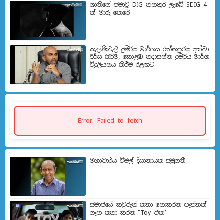
ශානිගේ පමාවූ DIG තනතුර ලැබේ SDIG 4
ක් මාරු කෙරේ
කැලණිවැලි දුම්රිය මාර්ගය රත්නපුරය දක්වා
දීර්ඝ කිරීම, කොළඹ තදාසන්න දුම්රිය මාර්ග
විදුලියනය කිරීම ඊළඟ​ට
Error: Failed to fetch
මහාචාර්ය විමල් දිසානායක සමුගනී
සමාජයේ කවුරුත් කතා නොකරන පැත්තක්
ගැන කතා කරන “Toy එක”