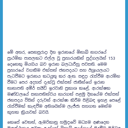
මේ අතර, සෙනසුරාදා දින ඉරානයේ මිනාබ් නගරයේ
ප්‍රාථමික පාසලකට එල්ල වූ ප්‍රහාරයකින් පුද්ගලයින් 153
දෙනෙකු මියගිය බව ඉරාන බලධාරීහු පවසති. මෙම
ප්‍රහාරයේ වගකීම එක්සත් ජනපදයට සහ ඊශ්‍රායලයට
පැටවීමට ඉරානය කටයුතු කර ඇත. සඳුදා රැස්වීම ආරම්භ
වීමට පෙර අදහස් දැක්වූ එක්සත් ජාතීන්ගේ ඉරාන
තානාපති අමීර් සයීඩ් ඉරවානි ප්‍රකාශ කළේ, ආරක්ෂක
මණ්ඩලයේ සභාපතිත්වය භාරගත් පළමු දිනයේම එක්සත්
ජනපදය විසින් දරුවන් ආරක්ෂා කිරීම පිළිබඳ ඉහළ පෙළේ
රැස්වීමක් කැඳවීම අතිශයින්ම ලැජ්ජා සහගත මෙන්ම
කුහක ක්‍රියාවක් බවයි.
කෙසේ වෙතත්, ඇමරිකානු හමුදාවේ මධ්‍යම අණදෙන