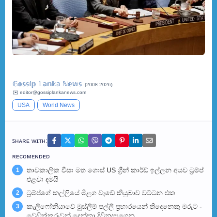
𝔾𝕠𝕤𝕤𝕚𝕡 𝕃𝕒𝕟𝕜𝕒 ℕ𝕖𝕨𝕤
:(2008-2026)
✉️ editor@gossiplankanews.com
USA
World News
ꜱʜᴀʀᴇ ᴡɪᴛʜ:
ʀᴇᴄᴏᴍᴇɴᴅᴇᴅ
තාවකාලික වීසා මත ගොස් US ග්‍රීන් කාර්ඩ් ඉල්ලන අයව ට්‍රම්ප්
1
එළවා දමයි
ට්‍රම්ප්ගේ කල්ලියේ මීළග වැඩේ කියුබාව වට්ටන එක
2
කැලිෆෝනියාවේ මුස්ලිම් පල්ලි ප්‍රහාරයෙන් තිදෙනෙකු මරුට -
3
වෙඩික්කරුවන් දෙන්නා දිවිනසාගෙන