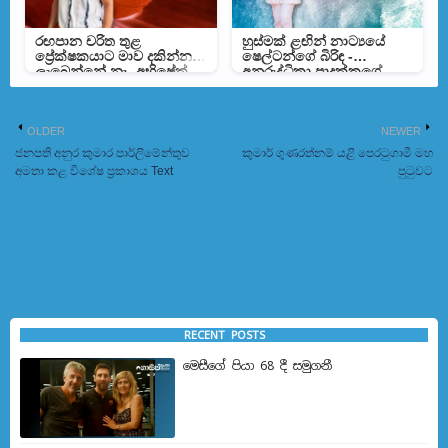
රඟපාන චරිත තුළ
හුස්මක් ළඟින් නාට්‍යයේ
ප්‍රේක්ෂකයාට මාව දකින්න
ෂෙල්ටන්ගේ බිරිඳ -
ලැබෙන්නේ නෑ -අභිෂේක්
අනුරුද්ධිකා පාදුක්කගේ
ප්‍රමුදිත
OLDER
NEWER
ජනපති අනුර කුමාර පාර්ලිමේන්තුව
කුමාර් ගුණරත්නම් යළි පෙරටුගාමී මහ
අමතා කළ විශේෂ ප්‍රකාශය Text
පුටුවට
RECENT POSTS
මෙසීගේ පියා 68 දී සමුගනී