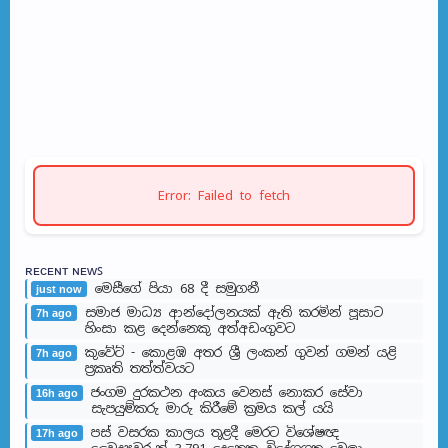
Error: Failed to fetch
ʀᴇᴄᴇɴᴛ ɴᴇᴡꜱ
මෙසීගේ පියා 68 දී සමුගනී
just now
සමාජ මාධ්‍ය ආන්දෝලනයක් ඇති කරමින් පූසාට
7h ago
හිංසා කළ දෙන්නෙකු අත්අඩංගුවට
කුවේට් - කොළඹ අතර ශ්‍රී ලංකන් ගුවන් ගමන් යළි
7h ago
ප්‍රකෘති තත්ත්වයට
ජංගම දුරකථන අංකය වෙනස් නොකර සේවා
16h ago
සැපයුම්කරු මාරු කිරීමේ ක්‍රමය කල් යයි
පස් වසරක කාලය තුළදී මෙරට විශේෂඥ
17h ago