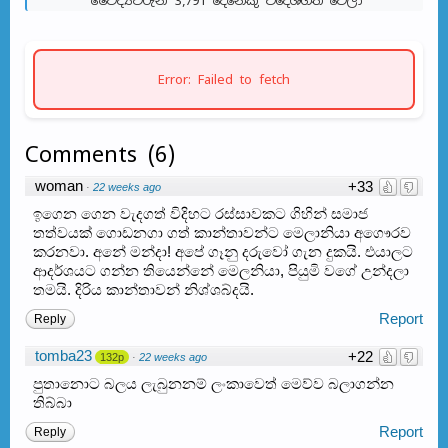
වෛද්‍යවරුන් 3,791 දෙනෙකු විදේශගත වෙලා
Error: Failed to fetch
Comments
(
6
)
woman
+33
·
22 weeks ago
ඉගෙන ගෙන වැදගත් විදිහට රස්සාවකට ගිහින් සමාජ
තත්වයක් ගොඩනගා ගත් කාන්තාවන්ට මෙලානියා අගෞරව
කරනවා. අනේ මන්දා! අපේ ගෑනු දරුවෝ ගැන දුකයි. එයාලට
ආදර්ශයට ගන්න තියෙන්නේ මෙලනියා, පියුමි වගේ උන්දලා
තමයි. දිරිය කාන්තාවන් නිශ්ශබ්දයි.
Report
Reply
tomba23
+22
132p
·
22 weeks ago
පුතානොට බලය ලැබුනනම් ලංකාවෙත් මෙව්ව බලාගන්න
තිබ්බා
Report
Reply