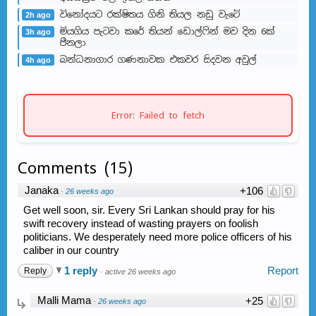
විනෝදයට රක්ෂිතය ගිනි තියල නඩු වැටේ
2h ago
මියගිය පැටවා කරේ තියන් ඩොල්ෆින් මව දින 6ක්
3h ago
පීනලා
බන්ධනාගාර ගණනාවක එකවර සිදවන අවුල්
4h ago
Error: Failed to fetch
Comments
(
15
)
Janaka
+106
·
26 weeks ago
Get well soon, sir. Every Sri Lankan should pray for his
swift recovery instead of wasting prayers on foolish
politicians. We desperately need more police officers of his
caliber in our country
1 reply
Report
Reply
·
active 26 weeks ago
Malli Mama
+25
·
26 weeks ago