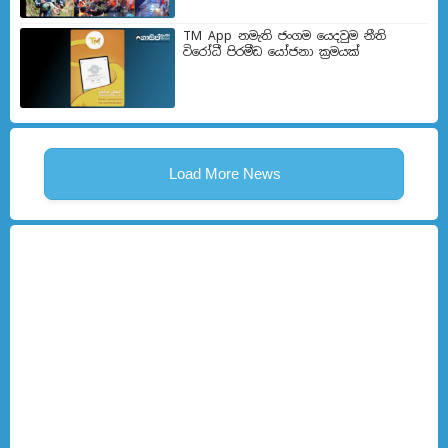
TM App නමැති ජංගම යෙදවුම නීති
විරෝධී පිරමීඩ යෝජනා ක්‍රමයක්
Load More News