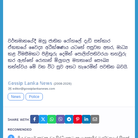
වර්තමානයේදී ඔහු ජාතික රෝහලේ දැඩි සත්කාර
ඒකකයේ වෛද්‍ය අධීක්ෂණය යටතේ පසුවන අතර, මාධ්‍ය
කළ විමසීමකට පිළිතුරු දෙමින් පොලිස්පතිවරයා තහවුරු
කර ඇත්තේ රොහාන් ඕලුගල මහතාගේ සෞඛ්‍ය
තත්ත්වය මේ වන විට සුව අතට හැරෙමින් පවතින බවයි.
𝔾𝕠𝕤𝕤𝕚𝕡 𝕃𝕒𝕟𝕜𝕒 ℕ𝕖𝕨𝕤
:(2008-2026)
✉️ editor@gossiplankanews.com
News
Police
ꜱʜᴀʀᴇ ᴡɪᴛʜ:
ʀᴇᴄᴏᴍᴇɴᴅᴇᴅ
ගිය වසරේ නවක වද සිද්ධියකට නැගෙනහිර මණ්ඩපයේ සිසුන්
1