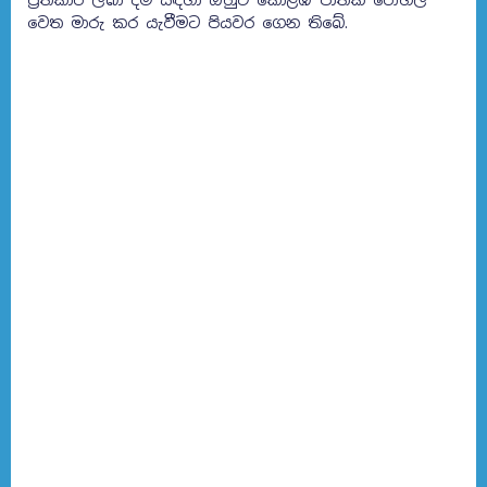
වෙත මාරු කර යැවීමට පියවර ගෙන තිබේ.