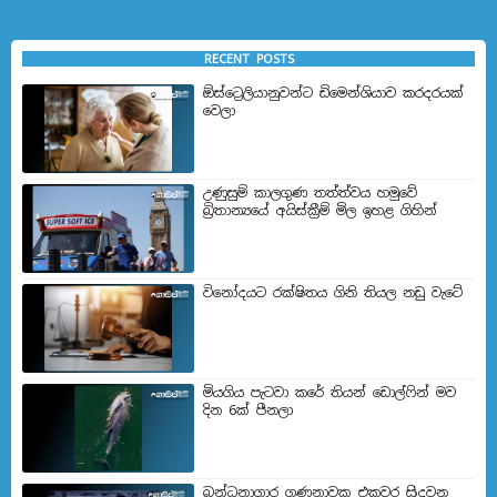
RECENT POSTS
ඕස්ට්‍රෙලියානුවන්ට ඩිමෙන්ශියාව කරදරයක්
වෙලා
උණුසුම් කාලගුණ තත්ත්වය හමුවේ
බ්‍රිතාන්‍යයේ අයිස්ක්‍රීම් මිල ඉහළ ගිහින්
විනෝදයට රක්ෂිතය ගිනි තියල නඩු වැටේ
මියගිය පැටවා කරේ තියන් ඩොල්ෆින් මව
දින 6ක් පීනලා
බන්ධනාගාර ගණනාවක එකවර සිදවන