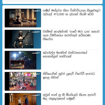
හෂීස් මත්ද්‍රව්‍ය නිසා විශ්වවිද්‍යාල සිසුවෙකුට
රුපියල් 410,000 ක දඩයක් නියම වෙයි
වත්මන් පොලිස්පති 'පාරේ මරා දාන' කතාව
ගැන විමර්ශනය කරන්නැයි අධිකරණ
නියෝග
බොරැල්ල මැගසින් බන්ධනගාරයේ
නොසන්සුන් තත්වයක්
නිව්යොර්ක් නුවර යුදෙව් විරෝධී අපරාධ
ඉහළ ගිහින්
අවුන් සාන් සූ කී මියගියැයි කියන ආරංචි
මැද රතුකුරුසෙන් හමුවේ