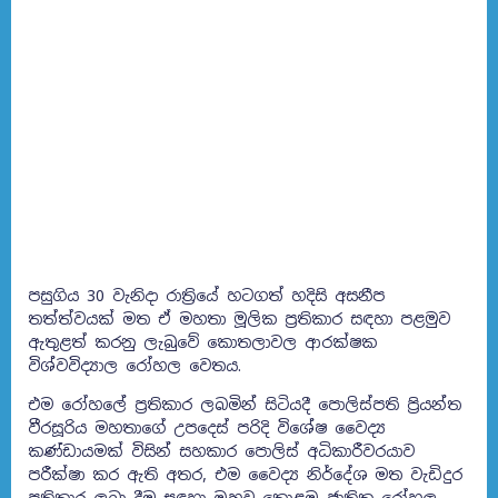
පසුගිය 30 වැනිදා රාත්‍රියේ හටගත් හදිසි අසනීප
තත්ත්වයක් මත ඒ මහතා මූලික ප්‍රතිකාර සඳහා පළමුව
ඇතුළත් කරනු ලැබුවේ කොතලාවල ආරක්ෂක
විශ්වවිද්‍යාල රෝහල වෙතය.
එම රෝහලේ ප්‍රතිකාර ලබමින් සිටියදී පොලිස්පති ප්‍රියන්ත
වීරසූරිය මහතාගේ උපදෙස් පරිදි විශේෂ වෛද්‍ය
කණ්ඩායමක් විසින් සහකාර පොලිස් අධිකාරීවරයාව
පරීක්ෂා කර ඇති අතර, එම වෛද්‍ය නිර්දේශ මත වැඩිදුර
ප්‍රතිකාර ලබා දීම සඳහා ඔහුව කොළඹ ජාතික රෝහල