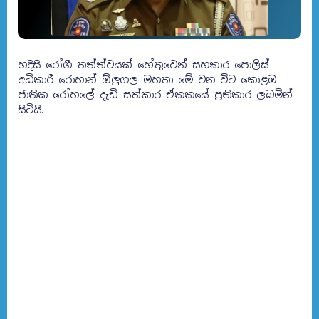
හදිසි රෝගී තත්ත්වයක් හේතුවෙන් සහකාර පොලිස්
අධිකාරී රොහාන් ඕලුගල මහතා මේ වන විට කොළඹ
ජාතික රෝහලේ දැඩි සත්කාර ඒකකයේ ප්‍රතිකාර ලබමින්
සිටියි.