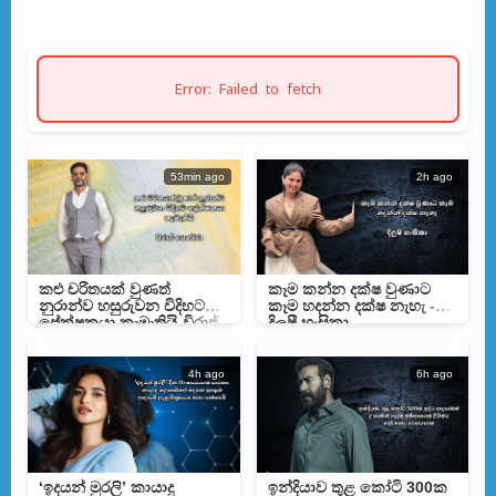
Error: Failed to fetch
53min ago
2h ago
කළු චරිතයක් වුණත්
කෑම කන්න දක්ෂ වුණාට
නුරාන්ව හසුරුවන විදිහට
කෑම හදන්න දක්ෂ නැහැ -
ප්‍රේක්ෂකයා කැමැතියි-විරාජ්
දිලුෂී හංසිකා
පෙරේරා
4h ago
6h ago
‘ඉදයන් මුරලි’ කායාදු
ඉන්දියාව තුළ කෝටි 300ක