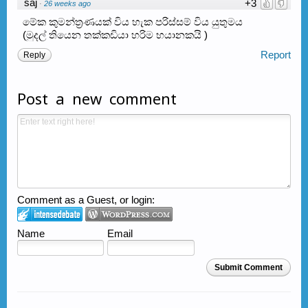
saj
+3
·
26 weeks ago
මේක කුමන්ත්‍රණයක් විය හැක පරිස්සම් විය යුතුමය
(මුදල් තියෙන තක්කඩියා හරිම භයානකයි )
Report
Reply
Post a new comment
Comment as a Guest, or login:
Name
Email
Submit Comment