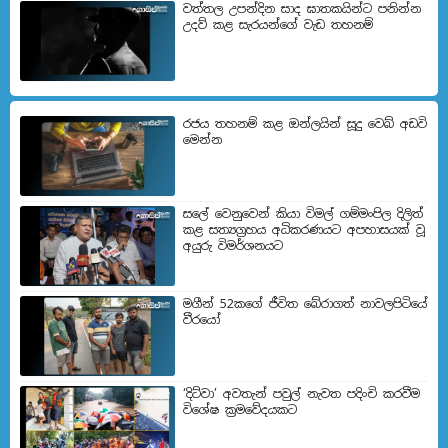
වත්තල උපන්දින සාද ඝාතකයින්ට පනින්න
උදව් කළ සැරයන්ගේ වැඩ තහනම්
රජය තහනම් කළ ඔන්ලයින් සූදු වෙබ් අඩවි
මෙන්න
සලේ වෙනුවෙන් කියා විමල් ගම්මංපිල දිලිත්
කළ සත්‍යග්‍රහය අධිකරණයට අපහාසයක් වූ
අයුරු විමර්ශනයට
මගීන් 52කගේ ජීවිත බේරා­ගත් නාව­ල­පි­ටියේ
වීරයෝ
‘දිට්වා’ අවතැන් පවුල් නැවත පදිංචි කරවීම
විශේෂ ක්‍රමවේදයකට