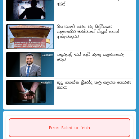
අවුල්
ගිය වසරේ නවක වද සිද්ධියකට
නැගෙනහිර මණ්ඩපයේ සිසුන් හයක්
අත්අඩංගුවට
යතුරුපැදි -බස් ගැටී බැංකු කළමනාකරු
මරුට
කුඩු ගහන්න ත්‍රීරෝද කෑලි ගලවන හොරණ
හොරා
Error: Failed to fetch