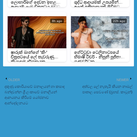
ලොහාර්ගේ දෙවන ඉහළම
ශුද්ධ ආදායමක් උපයමින්
ආදායම් ලැබූ චිත්‍රපටය බවට
අලුත් ඉතිහාසයක් ලිවීමට
පත්වෙයි
දේව්ගන්ට අවස්ථාවක්
8h ago
22h ago
ෂාරුක් ඛාන්ගේ 'කිං'
ගේට්ටුවා ටෙලිනාට්‍යයේ
චිත්‍රපටයේ ලේ තැවරුණු
හිමාෂි ටීචර් - නිපුනි පුජිතා
ක්‍රියාදාම දර්ශනයක
ගුණවර්ධන
ඡායාරූපයක් අන්තර්ජාලයට
OLDER
NEWER
දකුණු කොරියාවේ මනාලයන් හා කසාද
අත්වල ලේ නැතැයි කියන නාමල්
බන්දවන්න ශ්‍රී ලංකාවේ මනාලියන්
පාතාල සෙවණේ (බ්‍රහස්. කාටූන්)
‍ආනයනය කිරීමේ යෝජනාව
ආන්දෝලනයට