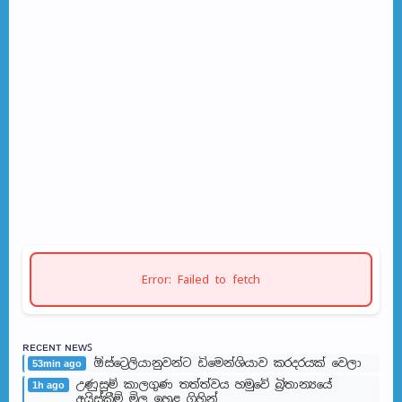
Error: Failed to fetch
ʀᴇᴄᴇɴᴛ ɴᴇᴡꜱ
ඕස්ට්‍රෙලියානුවන්ට ඩිමෙන්ශියාව කරදරයක් වෙලා
53min ago
උණුසුම් කාලගුණ තත්ත්වය හමුවේ බ්‍රිතාන්‍යයේ
1h ago
අයිස්ක්‍රීම් මිල ඉහළ ගිහින්