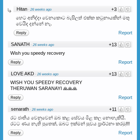
Hitan
+3
·
26 weeks ago
හෙට අනිද්දා වෙනකොට බැසිලත් එක්ක කටුනායකින් මතු
වෙයිද දන්නේ නෑ.
Report
Reply
SANATH
+13
·
26 weeks ago
Wish you speedy recovery
Report
Reply
LOVE AKD
+13
·
26 weeks ago
WISH YOU SPEEDY RECOVERY
THERUWAN SARANAYI 🙏🙏🙏
Report
Reply
senarath
+11
·
26 weeks ago
රට ජාතිය වෙනුවෙන් ඔබ කළ සේවය මිළ කල නොහැකියි.
රටට ණය නැති පුතෙක්, ඔබට ඉක්මන් සුවය ප්‍රාර්ථනා කරමු!!!
Report
Reply