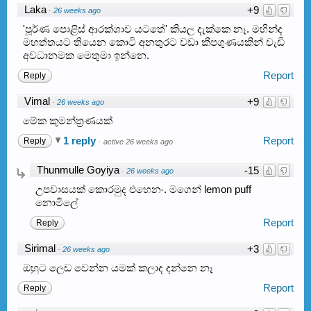
Laka
+9
·
26 weeks ago
'පූර්ණ පොළිස් ආරක්ශාව යටතේ' කියල දැක්කෙ නෑ. මහින්ද
මහත්තයට තියෙන කොටි අනතුරට වඩා කීපගුණයකින් වැඩි
අවධානමක මෙතුමා ඉන්නෙ.
Report
Reply
Vimal
+9
·
26 weeks ago
මේක කුමන්ත්‍රණයක්
1 reply
Report
Reply
·
active 26 weeks ago
Thunmulle Goyiya
-15
·
26 weeks ago
උපවාසයක් කොරමුද එහෙනං. මගෙන් lemon puff
නොමිලේ
Report
Reply
Sirimal
+3
·
26 weeks ago
ඔහුට ලෙඩ වෙන්න යමක් කලාද දන්නෙ නෑ
Report
Reply