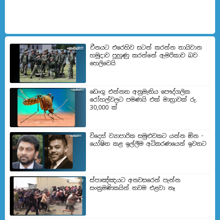
චීනයට එරෙහිව සටන් කරන්න තායිවාන
හමුදාව පුහුණු කරන්නේ ඇමරිකාව බව
හෙලිවෙයි
ඩෙංගු එන්නත අනුමැතිය පෞද්ගලික
රෝහල්වලට පමණයි එක් මාත්‍රාවක් රු.
30,000 ක්
විදෙස් ව්‍යාපාරික සමුළුවකට යන්න ඕන -
යෝෂිත කළ ඉල්ලීම අධිකරණයෙන් ඉවතට
ස්පාඤ්ඤයට අනවසරෙන් පැන්න
සංක්‍රමණිකයින් තවම එළවා නෑ