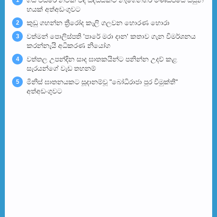
හයක් අත්අඩංගුවට
කුඩු ගහන්න ත්‍රීරෝද කෑලි ගලවන හොරණ හොරා
2
වත්මන් පොලිස්පති 'පාරේ මරා දාන' කතාව ගැන විමර්ශනය
3
කරන්නැයි අධිකරණ නියෝග
වත්තල උපන්දින සාද ඝාතකයින්ට පනින්න උදව් කළ
4
සැරයන්ගේ වැඩ තහනම්
මිනිස් ඝාතනයකට සූදානම්වූ "බෝධිරාජා පුර විමුක්ති"
5
අත්අඩංගුවට