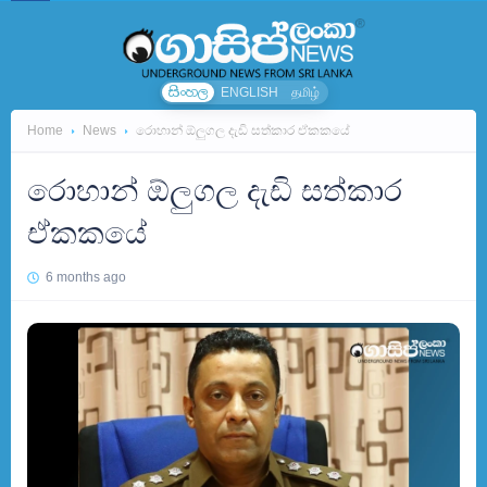
සිංහල
ENGLISH
தமிழ்
Home
News
රොහාන් ඕලුගල දැඩි සත්කාර ඒකකයේ
රොහාන් ඕලුගල දැඩි සත්කාර
ඒකකයේ
6 months ago