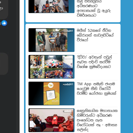
කළ සත්‍යග්‍රහය
අධිකරණයට
අපහාසයක් වූ අයුරු
විමර්ශනයට
මගීන් 52කගේ ජීවිත
බේරා­ගත් නාව­ල­පි­ටියේ
වීරයෝ
‘දිට්වා’ අවතැන් පවුල්
නැවත පදිංචි කරවීම
විශේෂ ක්‍රමවේදයකට
TM App නමැති ජංගම
යෙදවුම නීති විරෝධී
පිරමීඩ යෝජනා ක්‍රමයක්
ත්‍රෛනිකායික මහානායක
හිමිවරුන්ට අධිකරණ
සංශෝධන ගැන
විරෝධයක් නෑ - අමාත්‍ය
නලින්ද