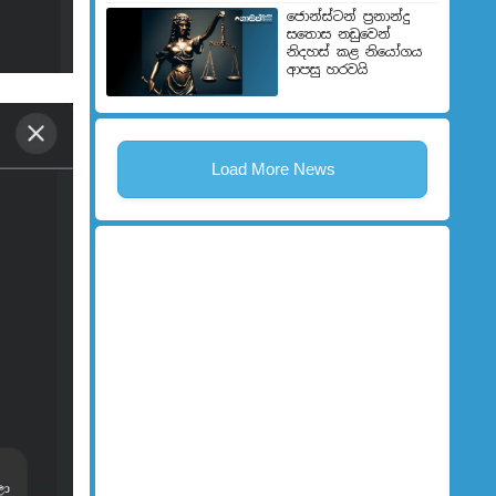
ජොන්ස්ටන් ප්‍රනාන්දු
සතොස නඩුවෙන්
නිදහස් කළ නියෝගය
ආපසු හරවයි
Load More News