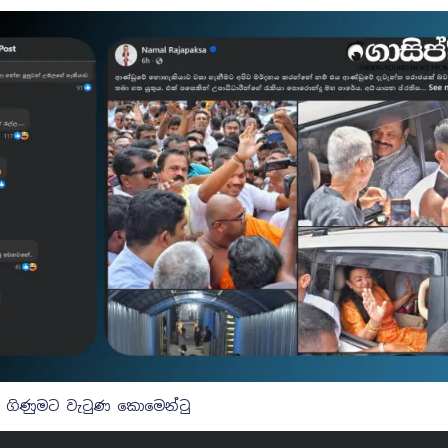
k ගිණුමට වැටුණ කොමෙන්ටු