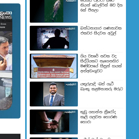
මියගිය පැටවා කරේ
තියන් ඩොල්ෆින් මව දින
6ක් පීනලා
බන්ධනාගාර ගණනාවක
එකවර සිදවන අවුල්
ගිය වසරේ නවක වද
සිද්ධියකට නැගෙනහිර
මණ්ඩපයේ සිසුන් හයක්
අත්අඩංගුවට
යතුරුපැදි -බස් ගැටී
බැංකු කළමනාකරු මරුට
කුඩු ගහන්න ත්‍රීරෝද
කෑලි ගලවන හොරණ
හොරා