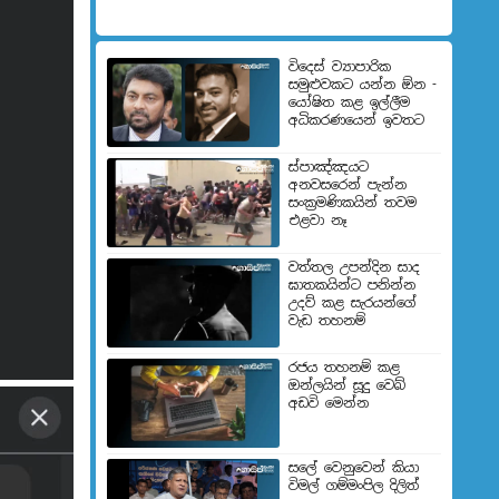
විදෙස් ව්‍යාපාරික
සමුළුවකට යන්න ඕන -
යෝෂිත කළ ඉල්ලීම
අධිකරණයෙන් ඉවතට
ස්පාඤ්ඤයට
අනවසරෙන් පැන්න
සංක්‍රමණිකයින් තවම
එළවා නෑ
වත්තල උපන්දින සාද
ඝාතකයින්ට පනින්න
උදව් කළ සැරයන්ගේ
වැඩ තහනම්
රජය තහනම් කළ
ඔන්ලයින් සූදු වෙබ්
අඩවි මෙන්න
සලේ වෙනුවෙන් කියා
විමල් ගම්මංපිල දිලිත්