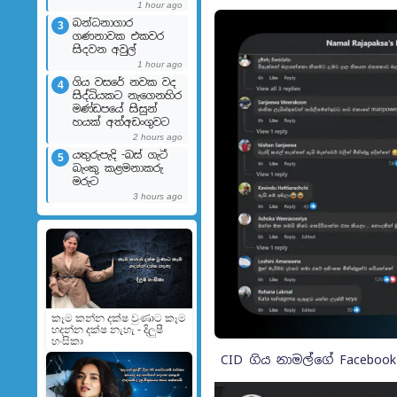
1 hour ago
බන්ධනාගාර
3
ගණනාවක එකවර
සිදවන අවුල්
1 hour ago
ගිය වසරේ නවක වද
4
සිද්ධියකට නැගෙනහිර
මණ්ඩපයේ සිසුන්
හයක් අත්අඩංගුවට
2 hours ago
යතුරුපැදි -බස් ගැටී
5
බැංකු කළමනාකරු
මරුට
3 hours ago
කෑම කන්න දක්ෂ වුණාට කෑම
හදන්න දක්ෂ නැහැ - දිලුෂී
හංසිකා
CID ගිය නාමල්ගේ Faceboo