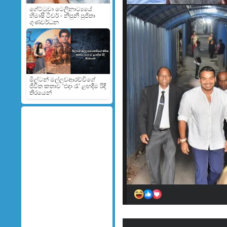
ගේට්ටුවා ටෙලිනාට්‍යයේ
හිමාෂි ටීචර් - නිපුනි පුජිතා
ගුණවර්ධන
මිල්ටන් මල්ලවආරච්චිගේ
ජීවිත කතාව ‘එදා රෑ’ ළඟදීම රිදී
තිරයෙන්