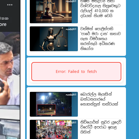
හෂීස් මත්ද්‍රව්‍ය නිසා
විශ්වවිද්‍යාල සිසුවෙකුට
රුපියල් 410,000 ක
දඩයක් නියම වෙයි
වත්මන් පොලිස්පති
'පාරේ මරා දාන' කතාව
ගැන විමර්ශනය
කරන්නැයි අධිකරණ
නියෝග
Error: Failed to fetch
බොරැල්ල මැගසින්
බන්ධනගාරයේ
නොසන්සුන් තත්වයක්
නිව්යොර්ක් නුවර යුදෙව්
විරෝධී අපරාධ ඉහළ
ගිහින්