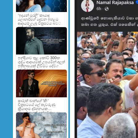
‘ඉදයන් මුරලි’ කායාදු
ලොහාර්ගේ දෙවන ඉහළම
ආදායම් ලැබූ චිත්‍රපටය බවට
පත්වෙයි
ඉන්දියාව තුළ කෝටි 300ක
ශුද්ධ ආදායමක් උපයමින් අලුත්
ඉතිහාසයක් ලිවීමට දේව්ගන්ට
අවස්ථාවක්
ෂාරුක් ඛාන්ගේ 'කිං'
චිත්‍රපටයේ ලේ තැවරුණු
ක්‍රියාදාම දර්ශනයක
ඡායාරූපයක් අන්තර්ජාලයට