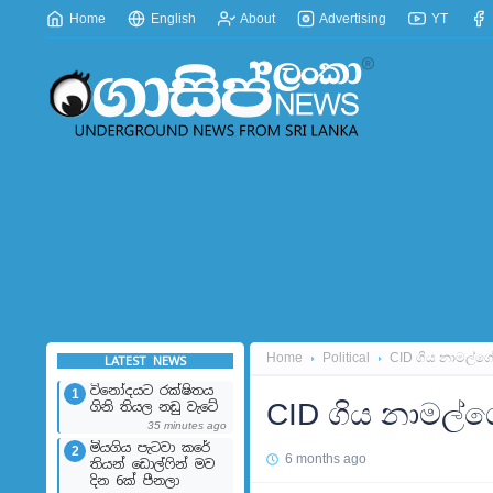
Home
English
About
Advertising
YT
Home
Political
CID ‍ගිය නාමල්
LATEST NEWS
විනෝදයට රක්ෂිතය
1
CID ‍ගිය නාමල්
ගිනි තියල නඩු වැටේ
35 minutes ago
මියගිය පැටවා කරේ
2
6 months ago
තියන් ඩොල්ෆින් මව
දින 6ක් පීනලා