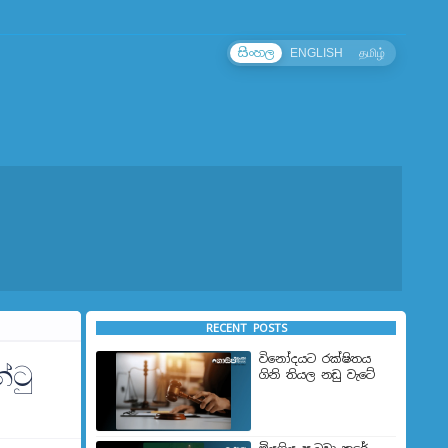
සිංහල
ENGLISH
தமிழ்
RECENT POSTS
විනෝදයට රක්ෂිතය
්ටු
ගිනි තියල නඩු වැටේ