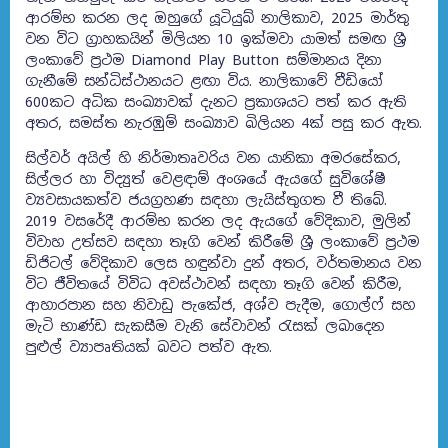
ආරම්භ කරන ලද ඔහුගේ යූටියුබ් නාලිකාව, 2025 මාර්තු
වන විට ග්‍රාහකයින් මිලියන 10 ඉක්මවා යාමත් සමඟ ශ්‍රී
ලංකාවේ ප්‍රථම Diamond Play Button සම්මානය දිනා
ගැනීමේ සන්ධිස්ථානයට ළඟා විය. නාලිකාවේ වීඩියෝ
600කට අධික සංඛ්‍යාවක් දැනට ප්‍රකාශයට පත් කර ඇති
අතර, සමස්ත නැරඹුම් සංඛ්‍යාව බිලියන 4ක් පසු කර ඇත.
සිල්වර් අයිල් හි නිර්මාතෘවරිය වන යානිකා අමරසේකර,
සිල්ලර හා විද්‍යුත් වෙළඳාම් අංශයේ ඇයගේ සුවිශේෂී
ව්‍යවසායකත්ව ජයග්‍රහණ සඳහා ලැයිස්තුගත වී තිබේ.
2019 වසරේදී ආරම්භ කරන ලද ඇයගේ වේදිකාව, මුලින්
විවාහ උත්සව සඳහා තෑගි වෙන් කිරීමේ ශ්‍රී ලංකාවේ ප්‍රථම
ඩිජිටල් වේදිකාව ලෙස හඳුන්වා දුන් අතර, වර්තමානය වන
විට ජීවිතයේ විවිධ අවස්ථාවන් සඳහා තෑගි වෙන් කිරීම,
ආහාරපාන සහ නිවාඩු පැකේජ, අශ්ව පැදීම, ගොල්ෆ් සහ
මැටි භාණ්ඩ සැකසීම වැනි සේවාවන් රැසක් ලබාදෙන
පුළුල් ව්‍යාපෘතියක් බවට පත්ව ඇත.