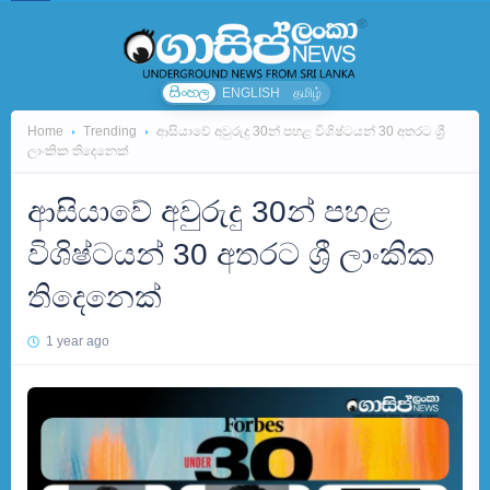
සිංහල
ENGLISH
தமிழ்
Home
Trending
ආසියාවේ අවුරුදු 30න් පහළ විශිෂ්ටයන් 30 අතරට ශ්‍රී
ලාංකික තිදෙනෙක්
ආසියාවේ අවුරුදු 30න් පහළ
විශිෂ්ටයන් 30 අතරට ශ්‍රී ලාංකික
තිදෙනෙක්
1 year ago