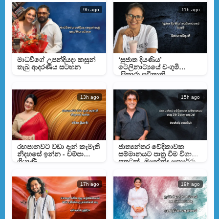
9h ago
11h ago
මාධවීගේ උපන්දියදා කසුන්
‘සුජාත දියණිය’
තැබු ආදරණීය සටහන
ටෙලිනාට්‍යයේ චංගුමී
-සිතාරා පවිත්‍රානි
13h ago
15h ago
රඟපානවට වඩා දැන් කැමැති
ජාත්‍යන්තර වේදිකාවක
නිදහසේ ඉන්න - චම්පා
සම්මානයට පාත්‍ර වීම විශාල
ශ්‍රියාණී
සතුටක් -මහේන්ද්‍ර පෙරේරා
17h ago
19h ago