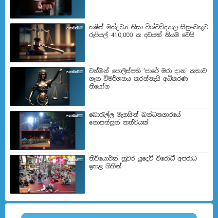
හෂීස් මත්ද්‍රව්‍ය නිසා විශ්වවිද්‍යාල සිසුවෙකුට
රුපියල් 410,000 ක දඩයක් නියම වෙයි
වත්මන් පොලිස්පති 'පාරේ මරා දාන' කතාව
ගැන විමර්ශනය කරන්නැයි අධිකරණ
නියෝග
බොරැල්ල මැගසින් බන්ධනගාරයේ
නොසන්සුන් තත්වයක්
නිව්යොර්ක් නුවර යුදෙව් විරෝධී අපරාධ
ඉහළ ගිහින්