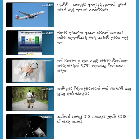
කුවේට් - කොළඹ අතර ශ්‍රී ලංකන් ගුවන්
ගමන් යළි ප්‍රකෘති තත්ත්වයට
ජංගම දුරකථන අංකය වෙනස් නොකර
සේවා සැපයුම්කරු මාරු කිරීමේ ක්‍රමය කල්
යයි
පස් වසරක කාලය තුළදී මෙරට විශේෂඥ
වෛද්‍යවරුන් 3,791 දෙනෙකු විදේශගත
වෙලා
පෙම් සුව විඳින මුවාවෙන් මත් ජාවාරම් කළ
යුවළ අත්අඩංගුවට
ශානිගේ පමාවූ DIG තනතුර ලැබේ SDIG 4
ක් මාරු කෙරේ