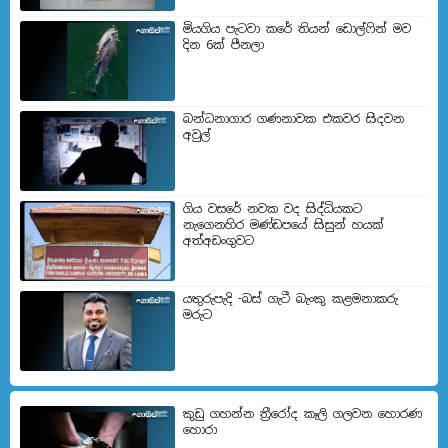
මියගිය පැටවා කරේ තියන් ඩොල්ෆින් මව
දින 6ක් පීනලා
බන්ධනාගාර ගණනාවක එකවර සිදවන
අවුල්
ගිය වසරේ නවක වද සිද්ධියකට
නැගෙනහිර මණ්ඩපයේ සිසුන් හයක්
අත්අඩංගුවට
යතුරුපැදි -බස් ගැටී බැංකු කළමනාකරු
මරුට
කුඩු ගහන්න ත්‍රීරෝද කෑලි ගලවන හොරණ
හොරා