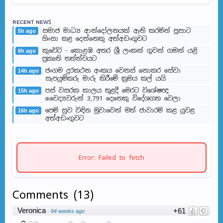
ʀᴇᴄᴇɴᴛ ɴᴇᴡꜱ
සමාජ මාධ්‍ය ආන්දෝලනයක් ඇති කරමින් පූසාට
5h ago
හිංසා කළ දෙන්නෙකු අත්අඩංගුවට
කුවේට් - කොළඹ අතර ශ්‍රී ලංකන් ගුවන් ගමන් යළි
6h ago
ප්‍රකෘති තත්ත්වයට
ජංගම දුරකථන අංකය වෙනස් නොකර සේවා
14h ago
සැපයුම්කරු මාරු කිරීමේ ක්‍රමය කල් යයි
පස් වසරක කාලය තුළදී මෙරට විශේෂඥ
15h ago
වෛද්‍යවරුන් 3,791 දෙනෙකු විදේශගත වෙලා
පෙම් සුව විඳින මුවාවෙන් මත් ජාවාරම් කළ යුවළ
16h ago
අත්අඩංගුවට
Error: Failed to fetch
Comments
(
13
)
Veronica
+61
·
64 weeks ago