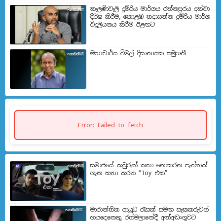
කැලණිවැලි දුම්රිය මාර්ගය රත්නපුරය දක්වා
දීර්ඝ කිරීම, කොළඹ තදාසන්න දුම්රිය මාර්ග
විදුලියනය කිරීම ඊළඟ​ට
මහාචාර්ය විමල් දිසානායක සමුගනී
Error: Failed to fetch
සමාජයේ කවුරුත් කතා නොකරන පැත්තක්
ගැන කතා කරන “Toy එක”
මාරාන්තික ආයුධ රැසක් සමඟ සැකකරුවන්
හයදෙනෙකු රත්මලානේදී අත්අඩංගුවට