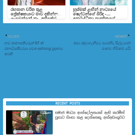
රඟපාන චරිත තුළ
හුස්මක් ළඟින් නාට්‍යයේ
ප්‍රේක්ෂකයාට මාව දකින්න
ෂෙල්ටන්ගේ බිරිඳ -
ලැබෙන්නේ නෑ -අභිෂේක්
අනුරුද්ධිකා පාදුක්කගේ
ප්‍රමුදිත
OLDER
NEWER
නව තානාපතිවරුන් 07 ක්
තමා රඳවාගැනීමට එරෙහිව පිල්ලයාන්
ජනාධිපතිවරයා වෙත අක්තපත්‍ර ප්‍රදානය
මානව හිමිකම් යයි
කරති
RECENT POSTS
සමාජ මාධ්‍ය ආන්දෝලනයක් ඇති කරමින්
පූසාට හිංසා කළ දෙන්නෙකු අත්අඩංගුවට