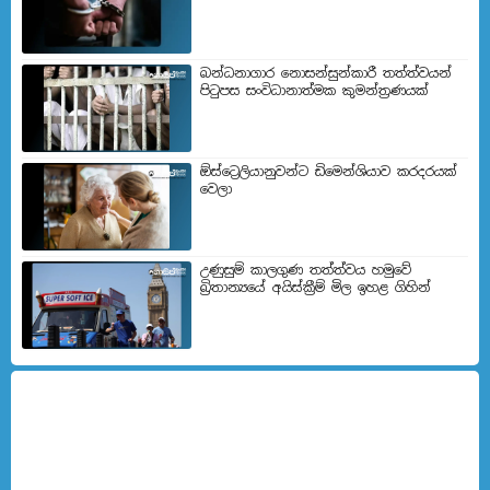
බන්ධනාගාර නොසන්සුන්කාරී තත්ත්වයන්
පිටුපස සංවිධානාත්මක කුමන්ත්‍රණයක්
ඕස්ට්‍රෙලියානුවන්ට ඩිමෙන්ශියාව කරදරයක්
වෙලා
උණුසුම් කාලගුණ තත්ත්වය හමුවේ
බ්‍රිතාන්‍යයේ අයිස්ක්‍රීම් මිල ඉහළ ගිහින්