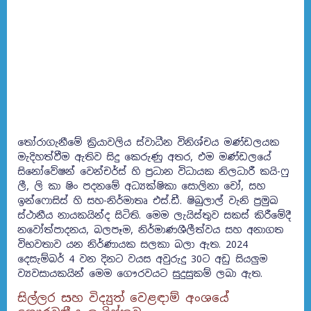
තෝරාගැනීමේ ක්‍රියාවලිය ස්වාධීන විනිශ්චය මණ්ඩලයක
මැදිහත්වීම ඇතිව සිදු කෙරුණු අතර, එම මණ්ඩලයේ
සිනෝවේෂන් වෙන්චර්ස් හි ප්‍රධාන විධායක නිලධාරී කයි-ෆු
ලී, ලි කා ෂිං පදනමේ අධ්‍යක්ෂිකා සොලිනා චෝ, සහ
ඉන්ෆොසිස් හි සහ-නිර්මාතෘ එස්.ඩී. ෂිබුලාල් වැනි ප්‍රමුඛ
ස්ථානීය නායකයින්ද සිටිති. මෙම ලැයිස්තුව සකස් කිරීමේදී
නවෝත්පාදනය, බලපෑම, නිර්මාණශීලීත්වය සහ අනාගත
විභවතාව යන නිර්ණායක සලකා බලා ඇත. 2024
දෙසැම්බර් 4 වන දිනට වයස අවුරුදු 30ට අඩු සියලුම
ව්‍යවසායකයින් මෙම ගෞරවයට සුදුසුකම් ලබා ඇත.
සිල්ලර සහ විද්‍යුත් වෙළඳාම් අංශයේ