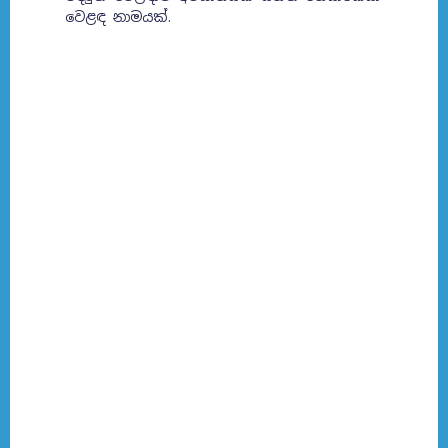
වෙළඳ නාමයක්.