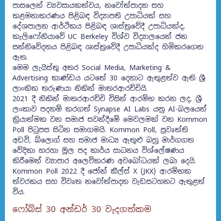
පාසලෙන් ව්‍යවසායකත්වය, නවෝත්පාදන සහ
කළමනාකරණය පිළිබඳ විද්‍යාපති උපාධියක් සහ
දේශපාලන ආර්ථිකය පිළිබඳ ශාස්ත්‍රවේදී උපාධියක්ද,
කැලිෆෝනියාවේ UC Berkeley විශ්ව විද්‍යාලයෙන් ජන
සන්නිවේදනය පිළිබඳ ශාස්ත්‍රවේදී උපාධියක්ද හිමිකරගෙන
ඇත.
මෙම ලැයිස්තු අතර Social Media, Marketing &
Advertising කාණ්ඩය යටතේ 30 දෙනාට ඇතුළත්ව ඇති ශ්‍රී
ලාංකික තරුණයා නිකින් මාතරආරච්චියි.
2021 දී නිකින් මාතරආරච්චි විසින් ආරම්භ කරන ලද, ශ්‍රී
ලංකාව පදනම් කරගත් Synapse AI Labs යනු AI-බලයෙන්
ක්‍රියාත්මක වන සමාජ සවන්දීමේ මෙවලමක් වන Kommon
Poll පිටුපස සිටින සමාගමයි. Kommon Poll, ප්‍රවෘත්ති
අඩවි, බ්ලොග් සහ සමාජ මාධ්‍ය ඇතුළු බහු මාර්ගගත
වේදිකා හරහා මූල පද කාර්ය සාධනය විශ්ලේෂණය
කිරීමෙන් ව්‍යාපාර අලෙවිකරණ අවබෝධයක් ලබා දෙයි.
Kommon Poll 2022 දී ජෝන් කීල්ස් X (JKX) ආරම්භක
ත්වරකය සහ විවෘත නවෝත්පාදන වැඩසටහනට ඇතුළත්
විය.
ෆෝබ්ස් 30 අන්ඩර් 30 වැදගත්කම