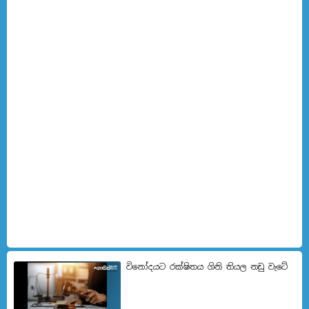
විනෝදයට රක්ෂිතය ගිනි තියල නඩු වැටේ