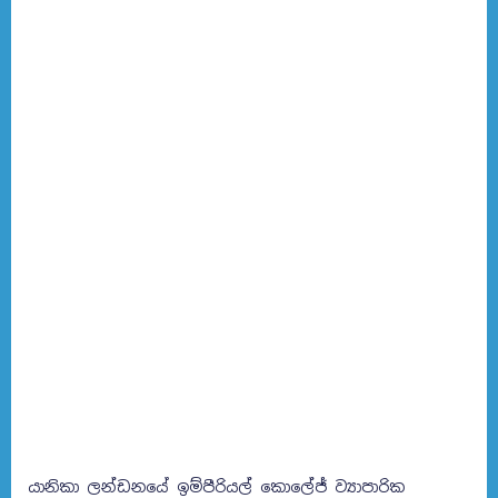
යානිකා ලන්ඩනයේ ඉම්පීරියල් කොලේජ් ව්‍යාපාරික