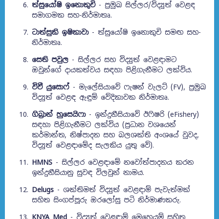
ත්සුයෝෂි ඉනොකුචි
- ප්‍රමුඛ සිල්ලර/විද්‍යුත් වෙළඳ
සමාගමක සහ-නිර්මාතෘ.
ටාත්සුකි ඉෂිකාවා
- ත්සුයෝෂි ඉනොකුචි සමඟ සහ-
නිර්මාතෘ.
සෙති පවුල
- සිල්ලර සහ විද්‍යුත් වෙළඳාමට
ඔවුන්ගේ දායකත්වය සඳහා පිළිගැනීමට ලක්විය.
විවී යුසොෆ්
- මැලේසියාවේ ෆැෂන් වැලට් (FV), ප්‍රමුඛ
විද්‍යුත් වෙළඳ ඇඳුම් වේදිකාවක නිර්මාතෘ.
ගිබ්‍රාන් හුසෙයිෆා
- ඉන්දුනීසියාවේ ඊෆිෂරි (eFishery)
සඳහා පිළිගැනීමට ලක්විය (ප්‍රධාන වශයෙන්
කර්මාන්ත, නිෂ්පාදන සහ බලශක්ති අංශයේ වුවද,
විද්‍යුත් වෙළඳාමේද සැලකිය යුතු වේ).
HMNS
- සිල්ලර වෙළඳාමේ නවෝත්පාදනය කරන
ඉන්දුනීසියානු සුවඳ විලවුන් නාමය.
Delugs
- ශක්තිමත් විද්‍යුත් වෙළඳාම් පැවැත්මක්
සහිත සිංගප්පූරු ඔරලෝසු පටි නිර්මාණකරු.
KNYA Med
- විද්‍යුත් වෙළඳාම් මෙහෙයුම් සහිත