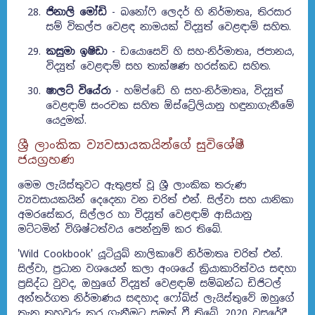
ජිනාලි මෝඩි
- බනෝෆි ලෙදර් හි නිර්මාතෘ, තිරසාර
සම් විකල්ප වෙළඳ නාමයක් විද්‍යුත් වෙළඳාම් සහිත.
කසුමා ඉෂිඩා
- ඩයොසෙව් හි සහ-නිර්මාතෘ, ජපානය,
විද්‍යුත් වෙළඳාම් සහ තාක්ෂණ හරස්කඩ සහිත.
ෂාලට් වියේරා
- හම්ප්ඩේ හි සහ-නිර්මාතෘ, විද්‍යුත්
වෙළඳාම් සංරචක සහිත ඕස්ට්‍රේලියානු හඳුනාගැනීමේ
යෙදුමක්.
ශ්‍රී ලාංකික ව්‍යවසායකයින්ගේ සුවිශේෂී
ජයග්‍රහණ
මෙම ලැයිස්තුවට ඇතුළත් වූ ශ්‍රී ලාංකික තරුණ
ව්‍යවසායකයින් දෙදෙනා වන චරිත් එන්. සිල්වා සහ යානිකා
අමරසේකර, සිල්ලර හා විද්‍යුත් වෙ‍ළඳාම් ආසියානු
මට්ටමින් විශිෂ්ටත්වය පෙන්නුම් කර තිබේ.
'Wild Cookbook' යූටියුබ් නාලිකාවේ නිර්මාතෘ චරිත් එන්.
සිල්වා, ප්‍රධාන වශයෙන් කලා අංශයේ ක්‍රියාකාරිත්වය සඳහා
ප්‍රසිද්ධ වුවද, ඔහුගේ විද්‍යුත් වෙළඳාම් සම්බන්ධ ඩිජිටල්
අන්තර්ගත නිර්මාණය සඳහාද ෆෝබ්ස් ලැයිස්තුවේ ඔහුගේ
තැන තහවුරු කර ගැනීමට සමත් වී තිබේ. 2020 වසරේදී