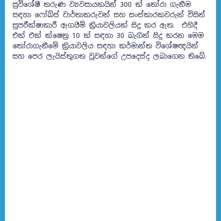
සුවිශේෂී තරුණ ව්‍යවසායකයින් 300 ක් තෝරා ගැනීම
සඳහා ෆෝබ්ස් වාර්තාකරුවන් සහ සංස්කාරකවරුන් විසින්
සුපරීක්ෂාකාරී ඇගයීම් ක්‍රියාවලියක් සිදු කර ඇත. එහිදී
එක් එක් ක්ෂෙත්‍ර 10 ක් සඳහා 30 බැගින් සිදු කරන මෙම
තෝරාගැනීමේ ක්‍රියාවලිය සඳහා කර්මාන්ත විශේෂඥයින්
සහ පෙර ලැයිස්තුගත වූවන්ගේ උපදෙස්ද ලබාගෙන තිබේ.