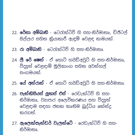
රේනා අම්බානි
- ටෙරැක්ටිව් හි සහ-නිර්මාතෘ, ඩිජිටල්
සිල්ලර සහිත ක්‍රියාකාරී ඇඳුම් වෙළඳ නාමයක්.
රා අම්බානි
- ටෙරැක්ටිව් හි සහ-නිර්මාතෘ.
ලී රේ ෂෙන්
- ඒ හොට් හයිඩ්අවුට් හි සහ-නිර්මාතෘ,
විද්‍යුත් වෙළඳාම් මූලිකාංග සහිත අවන්හල්
සංගමයක්.
යේ අන්රාන්
- ඒ හොට් හයිඩ්අවුට් හි සහ-නිර්මාතෘ.
පැන්කිසියස් ලූකස් එස්
- රෙඩැක්ටිව් හි සහ-
නිර්මාතෘ, ව්‍යාපාර අලෙවිකරණය සහ විද්‍යුත්
වෙළඳාම සඳහා ජනක කෘතිම බුද්ධිය කේන්ද්‍ර
කරගත්.
ඇලෙක්සැන්ඩර් වැලන්ටේ
- රෙඩැක්ටිව් හි සහ-
නිර්මාතෘ.