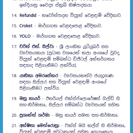
ඉන්දියානු වෛද්‍ය ස්ක්‍රබ් නිෂ්පාදකයා.
Refundid
- නවෝත්පාදන විද්‍යුත් වෙළඳාම් වේදිකාව.
Croket
- මාර්ගගත වෙළඳපොළ වේදිකාව.
YOLO
- මාර්ගගත වෙළඳපොළ වේදිකාව.
චරිත් එන්. සිල්වා
- ශ්‍රී ලාංකික යූටියුබර් සහ
ව්‍යවසායකයා (ප්‍රධාන වශයෙන් කලා අංශයේ වුවද,
විද්‍යුත් වෙළඳාම් සම්බන්ධ ඩිජිටල් අන්තර්ගතය
සඳහාද පිළිගැනීමට ලක්විය).
යානිකා අමරසේකර
- ව්‍යවසායකත්ව ජයග්‍රහණ
සඳහා සිල්ලර සහ විද්‍යුත් වෙළඳාම් අංශයේ
පිළිගැනීමට ලක්විය.
මනු නායර්
- ඊතරියල් එක්ස්ප්ලොරේෂන් ගිල්ඩ් හි
සහ-නිර්මාතෘ, සිල්ලර සම්බන්ධ ව්‍යවසායන් සහිත.
ප්‍රශාන්ත් ශර්මා
- මනු නායර් සමඟ සහ-නිර්මාතෘ.
අන්ෂිතා මෙහ්රොත්‍රා
- ෆික්ස් මයි කල්ස් හි නිර්මාතෘ,
විද්‍යුත් වෙළඳාම් අවධානයක් සහිත හෙයාකෙයා