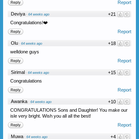
Report
Reply
Deviya
+21
·
64 weeks ago
Congratulations!❤️
Report
Reply
Olu
+18
·
64 weeks ago
welldone guys
Report
Reply
Sirimal
+15
·
64 weeks ago
Congratulations
Report
Reply
Awanka
+10
·
64 weeks ago
CONGRATULATIONS Sons and Daughter! You make our
isle very bright. Wish you all all the best!
Report
Reply
Muwa
+4
·
64 weeks ago