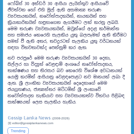
ෆෝබ්ස් 30 අන්ඩර් 30 ආසියා ලැයිස්තුව ආසියාවේ
ජීවත්වන හෝ එහි මුල් ඇති අසාමාන්‍ය තරුණ
ව්‍යවසායකයින්, නවෝත්පාදකයින්, නායකයින් සහ
ක්‍රියාකාරිකයින් හඳුනාගෙන ඇගයීමට ලක් කරනු ලබයි.
මෙම තරුණ ව්‍යවසායකයින්, ඔවුන්ගේ අදාළ කර්මාන්ත
සහ සමාජය කෙරෙහි සැලකිය යුතු බලපෑමක් ඇති කිරීමට
සමත් වී ඇති අතර, තවදුරටත් සැලකිය යුතු වර්ධනයක්
සඳහා විභවතාවක්ද පෙන්නුම් කර ඇත.
නව පරපුරේ මෙම තරුණ ව්‍යවසායකයින් 30 දෙනා,
සිල්ලර හා විද්‍යුත් වෙළඳාම් අංශයේ නවෝත්පාදනය,
තාක්ෂණය සහ තිරසාර බව කෙරෙහි විශේෂ අවධානයක්
යොමු කරමින් ආසියානු වෙළඳපොළට නව මානයක් ලබා දී
ඇත. ශ්‍රී ලාංකික ව්‍යවසායකයින් දෙදෙනාගේ මෙම
ජයග්‍රහණය, ජාත්‍යන්තර මට්ටමින් ශ්‍රී ලංකාවේ
නවෝත්පාදන හැකියාව සහ ව්‍යවසායකත්ව විභවය පිළිබඳ
සාක්ෂ්‍යයක් ලෙස සැලකිය හැකිය.
𝔾𝕠𝕤𝕤𝕚𝕡 𝕃𝕒𝕟𝕜𝕒 ℕ𝕖𝕨𝕤
:(2008-2026)
✉️ editor@gossiplankanews.com
Trending