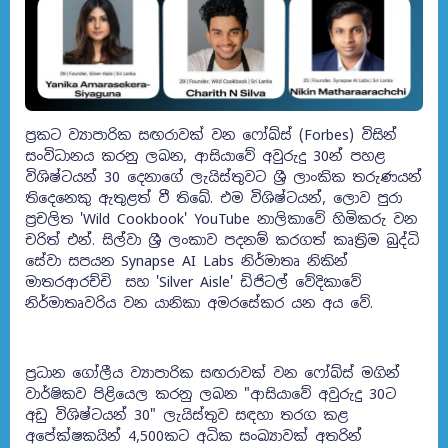
ප්‍රකට ව්‍යාපාරික සඟරාවක් වන ෆෝබ්ස් (Forbes) විසින්
සංවිධානය කරනු ලබන, ආසියාවේ අවුරුදු 30න් පහළ
විශිෂ්ටයන් 30 දෙනාගේ ලැයිස්තුවට ශ්‍රී ලාංකික තරුණයන්
තිදෙනෙකු ඇතුළත් වී තිබේ. එම විශිෂ්ටයන්, ලොව පුරා
ප්‍රචලිත 'Wild Cookbook' YouTube නාලිකාවේ හිමිකරු වන
චරිත් එන්. සිල්වා ශ්‍රී ලංකාව පදනම් කරගත් කෘත්‍රිම බුද්ධි
සේවා සපයන Synapse AI Labs නිර්මාතෘ නිකින්
මාතරආරච්චි සහ 'Silver Aisle' ඩිජිටල් වේදිකාවේ
නිර්මාතෘවරිය වන යානිකා අමරසේකර යන අය වේ.
ප්‍රධාන ගෝලීය ව්‍යාපාරික සඟරාවක් වන ෆෝබ්ස් මගින්
වාර්ෂිකව පිළියෙල කරනු ලබන "ආසියාවේ අවුරුදු 30ට
අඩු විශිෂ්ටයන් 30" ලැයිස්තුව සඳහා තරග කළ
අපේක්ෂකයින් 4,500කට අධික සංඛ්‍යාවක් අතරින්