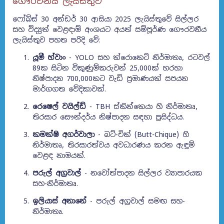
ගෞරවනීය ලැයිස්තුව
ෆෝබ්ස් 30 අන්ඩර් 30 ආසියා 2025 ලැයිස්තුවේ සිල්ලර
සහ විද්‍යුත් වෙළඳාම් අංශයට අයත් සම්පූර්ණ ගෞරවනීය
ලැයිස්තුව පහත පරිදි වේ:
යූමී හ්වාං
- YOLO සහ ක්රොකෙට් නිර්මාතෘ, රටවල්
89ක සිටින විකුණුම්කරුවන් 25,000ක් හරහා
නිෂ්පාදන 700,000කට වැඩි ප්‍රමාණයක් සපයන
මාර්ගගත වේදිකාවක්.
රෙෂෙල් වයිල්ඩ්
- TBH ස්කින්කෙයා හි නිර්මාතෘ,
තිරසාර සෞන්දර්ය නිෂ්පාදන සඳහා ප්‍රසිද්ධය.
කමක්ෂි අගර්වාලා
- බට්-චික් (Butt-Chique) හි
නිර්මාතෘ, තිරසාරත්වය අවධාරණය කරන ඇඳුම්
වෙළඳ නාමයක්.
පරුල් අග්‍රවාල්
- නවෝත්පාදන සිල්ලර ව්‍යාපාරයක
සහ-නිර්මාතෘ.
ඉලියාස් අනානේ
- පරුල් අග්‍රවාල් සමඟ සහ-
නිර්මාතෘ.