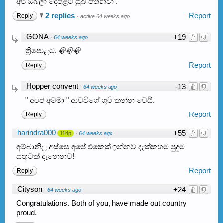
අපි ඔබලා දෙපළට සුබ පතනවා .
2 replies
Report
Reply
·
active 64 weeks ago
GONA
+19
·
64 weeks ago
ත්‍රිපොළට. 🦣🦣🦣
Report
Reply
Hopper convent
-13
·
64 weeks ago
" අපේ අම්මා " ආච්චිගේ ගුටි කන්න වෙයි.
Report
Reply
harindra000
+55
114p
·
64 weeks ago
අම්බානිල අස්සෙ අපේ එකෙක් ඉන්නව දැක්කහම පුදුම
සතුටක් දැනෙනව!
Report
Reply
Cityson
+24
·
64 weeks ago
Congratulations. Both of you, have made out country
proud.