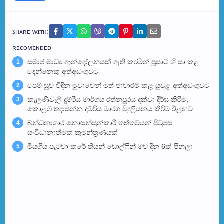
ꜱʜᴀʀᴇ ᴡɪᴛʜ:
ʀᴇᴄᴏᴍᴇɴᴅᴇᴅ
සමාජ මාධ්‍ය ආන්දෝලනයක් ඇති කරමින් පූසාට හිංසා කළ
1
දෙන්නෙකු අත්අඩංගුවට
පෙම් සුව විඳින මුවාවෙන් මත් ජාවාරම් කළ යුවළ අත්අඩංගුවට
2
කැලණිවැලි දුම්රිය මාර්ගය රත්නපුරය දක්වා දීර්ඝ කිරීම,
3
කොළඹ තදාසන්න දුම්රිය මාර්ග විදුලියනය කිරීම ඊළඟ​ට
බන්ධනාගාර නොසන්සුන්කාරී තත්ත්වයන් පිටුපස
4
සංවිධානාත්මක කුමන්ත්‍රණයක්
මියගිය පැටවා කරේ තියන් ඩොල්ෆින් මව දින 6ක් පීනලා
5