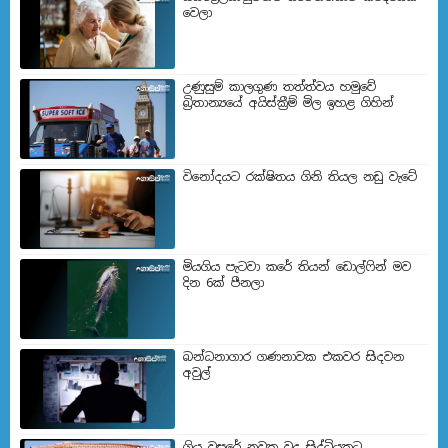
වෙලා
උණුසුම් කාලගුණ තත්ත්වය හමුවේ
බ්‍රිතාන්‍යයේ අයිස්ක්‍රීම් මිල ඉහළ ගිහින්
විනෝදයට රක්ෂිතය ගිනි තියල නඩු වැටේ
මියගිය පැටවා කරේ තියන් ඩොල්ෆින් මව
දින 6ක් පීනලා
බන්ධනාගාර ගණනාවක එකවර සිදවන
අවුල්
ගිය වසරේ නවක වද සිද්ධියකට