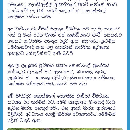
රම්බොඩ, ගැරඬිඇල්ල ආසන්නයේ පිහිටි ඔත්තේ කඩේ
ප්‍රදේශයේදී අද (14) සවස් කාලයේ බව කොත්මලේ
පොලීසිය වාර්තා කරයි.
අප වාර්තාකරු විසින් සිදුකළ විමර්ශනයට අනුව, අනතුරට
ලක් වූ වෑන් රථය මුලින් පස් කණ්ඩියකට ගැටී, අනතුරුව
ගසකට ගැටීමෙන් අනතුර සිදුව ඇත. පොලිසිය ප්‍රාථමික
විමර්ශනවලදී සැක පළ කරන්නේ කාර්මික දෝෂයක්
අනතුරට හේතුවන්නට ඇති බවයි.
තුවාල ලැබූවන් ප්‍රථිකාර සඳහා කොත්මලේ ප්‍රාදේශීය
රෝහලට ඇතුළත් කර ඇති අතර, බරපතළ තුවාල
ලැබූවන් කීප දෙනෙකු වැඩිදුර ප්‍රතිකාර සඳහා ගම්පොල
ශික්ෂණ රෝහලට මාරු කොට යවා ඇත.
මේ පිළිබඳව කොත්මලේ පොලීසිය වැඩිදුර විමර්ශන
කටයුතු සිදු කරමින් සිටී. මෙම ප්‍රදේශයේ මෑතකදී සිදුවූ
දෙවන මාර්ග අනතුර මෙය වන අතර, මාර්ග ආරක්ෂාව
පිළිබඳව අවධානය යොමු කිරීමේ අවශ්‍යතාවය මෙමගින්
යළිත් මතුව ඇත.