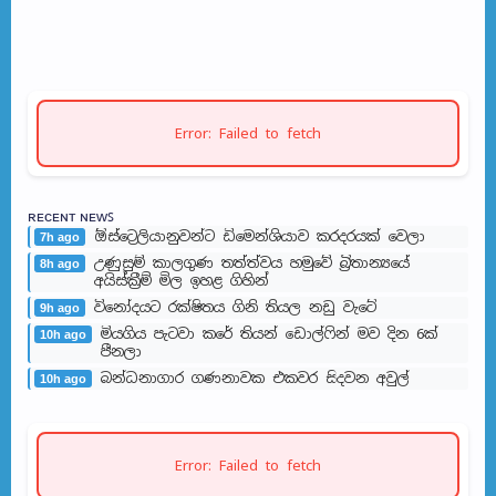
Error: Failed to fetch
ʀᴇᴄᴇɴᴛ ɴᴇᴡꜱ
ඕස්ට්‍රෙලියානුවන්ට ඩිමෙන්ශියාව කරදරයක් වෙලා
7h ago
උණුසුම් කාලගුණ තත්ත්වය හමුවේ බ්‍රිතාන්‍යයේ
8h ago
අයිස්ක්‍රීම් මිල ඉහළ ගිහින්
විනෝදයට රක්ෂිතය ගිනි තියල නඩු වැටේ
9h ago
මියගිය පැටවා කරේ තියන් ඩොල්ෆින් මව දින 6ක්
10h ago
පීනලා
බන්ධනාගාර ගණනාවක එකවර සිදවන අවුල්
10h ago
Error: Failed to fetch