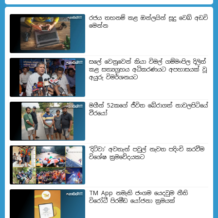
රජය තහනම් කළ ඔන්ලයින් සූදු වෙබ් අඩවි
මෙන්න
සලේ වෙනුවෙන් කියා විමල් ගම්මංපිල දිලිත්
කළ සත්‍යග්‍රහය අධිකරණයට අපහාසයක් වූ
අයුරු විමර්ශනයට
මගීන් 52කගේ ජීවිත බේරා­ගත් නාව­ල­පි­ටියේ
වීරයෝ
‘දිට්වා’ අවතැන් පවුල් නැවත පදිංචි කරවීම
විශේෂ ක්‍රමවේදයකට
TM App නමැති ජංගම යෙදවුම නීති
විරෝධී පිරමීඩ යෝජනා ක්‍රමයක්