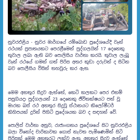
නුවරඑළිය - නුවර මාර්ගයේ රම්බොඩ ප්‍රදේශයේදී වෑන්
රථයක් ප්‍රපාතයකට පෙරළීමෙන් පුද්ගලයින් 17 දෙනෙකු
තුවාල ලබා ඇති බව පොලිසිය වාර්තා කරයි. තුවාල ලැබූ
වෑන් රථයේ ගමන් ගත් පිරිස අතර කුඩා දරුවන් ද සිටින
බව පොලීසිය විසින් තහවුරු කර ඇත.
මෙම අනතුර සිදුව ඇත්තේ, කෙටි කලකට පෙර එනම්
පසුගියදා පුද්ගලයන් 23 දෙනෙකු ජීවිතක්ෂයට පත් වූ
මාරක බස් රථ අනතුර සිදුවූ ස්ථානයට කිලෝමීටර්
කිහිපයක් දුරින් පිහිටි ප්‍රදේශයක බව ද සඳහන් වේ.
පොලිස් වාර්තා අනුව, රාජාංගනය ප්‍රදේශයේ සිට නුවරඑළිය
බලා විනෝද චාරිකාවක ගොස් නැවත පැමිණෙමින් සිටි
පිරිසක් මෙම අනතුරට ලක්ව ඇත. අනතුර සිදුව ඇත්තේ