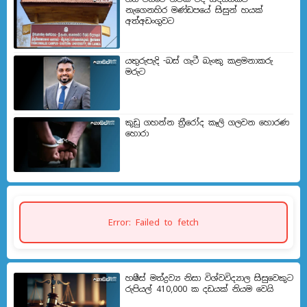
නැගෙනහිර මණ්ඩපයේ සිසුන් හයක්
අත්අඩංගුවට
යතුරුපැදි -බස් ගැටී බැංකු කළමනාකරු
මරුට
කුඩු ගහන්න ත්‍රීරෝද කෑලි ගලවන හොරණ
හොරා
Error: Failed to fetch
හෂීස් මත්ද්‍රව්‍ය නිසා විශ්වවිද්‍යාල සිසුවෙකුට
රුපියල් 410,000 ක දඩයක් නියම වෙයි