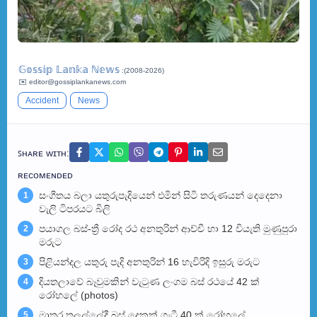
𝔾𝕠𝕤𝕤𝕚𝕡 𝕃𝕒𝕟𝕜𝕒 ℕ𝕖𝕨𝕤
:(2008-2026)
✉️ editor@gossiplankanews.com
Accident
News
ꜱʜᴀʀᴇ ᴡɪᴛʜ:
ʀᴇᴄᴏᴍᴇɴᴅᴇᴅ
සංගීතය බලා යතුරුපැදියෙන් එමින් සිටි තරුණයන් දෙදෙනා
1
වැලි ටිපරයට බිලි
පයාගල බස්-ත්‍රී රෝද රථ අනතුරින් ආච්චී හා 12 වියැති මුණුපුරා
2
මරුට
පිළියන්දල යතුරු පැදි අනතුරින් 16 හැවිරිදි ඉසුරු මරුට
3
දියතලාවේ බෑවුමකින් වැටුණ ලංගම බස් රථයේ 42 ක්
4
රෝහලේ (photos)
මාතර තලල්ලේදී බස් දෙකක් ගැටී 40 ක් රෝහලේ
5