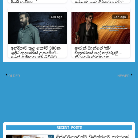
දිලුෂී හංසිකා
ආදායම් ලැබූ චිත්‍රපටය බවට
පත්වෙයි
13h ago
15h ago
ඉන්දියාව තුළ කෝටි 300ක
ෂාරුක් ඛාන්ගේ 'කිං'
ශුද්ධ ආදායමක් උපයමින්
චිත්‍රපටයේ ලේ තැවරුණු
අලුත් ඉතිහාසයක් ලිවීමට
ක්‍රියාදාම දර්ශනයක
දේව්ගන්ට අවස්ථාවක්
ඡායාරූපයක් අන්තර්ජාලයට
OLDER
NEWER
RECENT POSTS
ඕස්ට්‍රෙලියානුවන්ට ඩිමෙන්ශියාව කරදරයක්