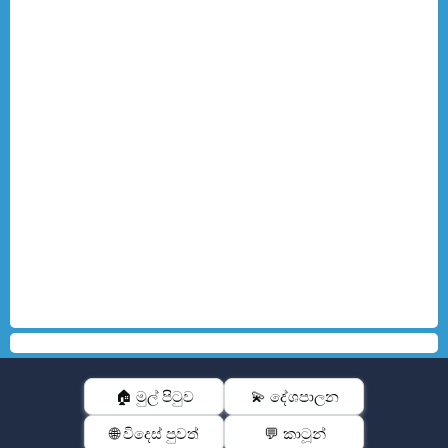
🏠 මුල් පිටුව
💫 දේශපාලන
🌐 විදෙස් පුවත්
💬 කාටූන්