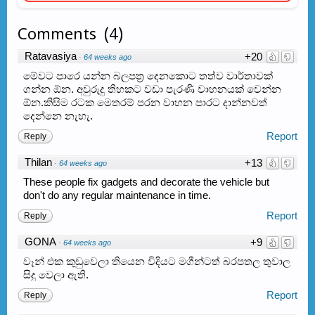
Comments
(
4
)
Ratavasiya
+20
·
64 weeks ago
මේවට පාරෙ යන්න බලපත්‍ර දෙනකොට තත්ව වාර්තාවක්
ගන්න ඕන. අවුරුදු තිහකට වඩා පැරණි වාහනයක් වෙන්න
ඕන.කිසිම රටක මෙතරම් පරන වාහන පාරට දාන්නවත්
දෙන්නෙ නැහැ.
Report
Reply
Thilan
+13
·
64 weeks ago
These people fix gadgets and decorate the vehicle but
don't do any regular maintenance in time.
Report
Reply
GONA
+9
·
64 weeks ago
වෑන් එක කුඩුවෙලා තියෙන විදියට මගීන්ටත් බරපතල තුවාල
සිදු වෙලා ඇති.
Report
Reply