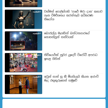
වත්මන් පොලිස්පති 'පාරේ මරා දාන' කතාව
ගැන විමර්ශනය කරන්නැයි අධිකරණ
නියෝග
බොරැල්ල මැගසින් බන්ධනගාරයේ
නොසන්සුන් තත්වයක්
නිව්යොර්ක් නුවර යුදෙව් විරෝධී අපරාධ
ඉහළ ගිහින්
අවුන් සාන් සූ කී මියගියැයි කියන ආරංචි
මැද රතුකුරුසෙන් හමුවේ