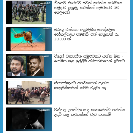
චීනයට එරෙහිව සටන් කරන්න තායිවාන
හමුදාව පුහුණු කරන්නේ ඇමරිකාව බව
හෙලිවෙයි
ඩෙංගු එන්නත අනුමැතිය පෞද්ගලික
රෝහල්වලට පමණයි එක් මාත්‍රාවක් රු.
30,000 ක්
විදෙස් ව්‍යාපාරික සමුළුවකට යන්න ඕන -
යෝෂිත කළ ඉල්ලීම අධිකරණයෙන් ඉවතට
ස්පාඤ්ඤයට අනවසරෙන් පැන්න
සංක්‍රමණිකයින් තවම එළවා නෑ
වත්තල උපන්දින සාද ඝාතකයින්ට පනින්න
උදව් කළ සැරයන්ගේ වැඩ තහනම්