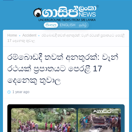
සිංහල
ENGLISH
தமிழ்
Home
Accident
රම්බොඩදී තවත් අනතුරක්: වෑන් රථයක් ප්‍රපාතයට පෙරළී
17 දෙනෙකු තුවාල
රම්බොඩදී තවත් අනතුරක්: වෑන්
රථයක් ප්‍රපාතයට පෙරළී 17
දෙනෙකු තුවාල
1 year ago