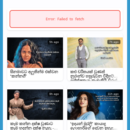
Error: Failed to fetch
5h ago
7h ago
සිනමාවට අලුතින්ම එක්වන
කළු චරිතයක් වුණත්
‘කන්නගී’
නුරාන්ව හසුරුවන විදිහට
ප්‍රේක්ෂකයා කැමැතියි-විරාජ්
පෙරේරා
9h ago
11h ago
කෑම කන්න දක්ෂ වුණාට
‘ඉදයන් මුරලි’ කායාදු
කෑම හදන්න දක්ෂ නැහැ -
ලොහාර්ගේ දෙවන ඉහළම