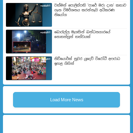
වත්මන් පොලිස්පති 'පාරේ මරා දාන' කතාව
ගැන විමර්ශනය කරන්නැයි අධිකරණ
නියෝග
බොරැල්ල මැගසින් බන්ධනගාරයේ
නොසන්සුන් තත්වයක්
නිව්යොර්ක් නුවර යුදෙව් විරෝධී අපරාධ
ඉහළ ගිහින්
Load More News