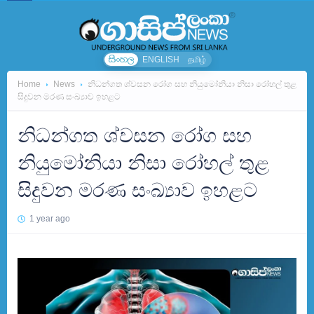
සිංහල
ENGLISH
தமிழ்
Home
News
නිධන්ගත ශ්වසන රෝග සහ නියුමෝනියා නිසා රෝහල් තුළ
සිදුවන මරණ සංඛ්‍යාව ඉහළට
නිධන්ගත ශ්වසන රෝග සහ
නියුමෝනියා නිසා රෝහල් තුළ
සිදුවන මරණ සංඛ්‍යාව ඉහළට
1 year ago