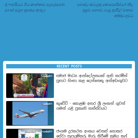
රෑ ෆාමසියට ගිය කාන්තාව පැහැ­ර­ගෙන
බෞද්ධ කට­යුතු කොම­සා­රිස්ගේ නිල
ගොස් සමූහ දූෂ­ණ­ය­ කරලා
මුද්‍රාව හොරට ගැසූ දස­සිල් මාතා­ව
අත්අඩංගුවට
RECENT POSTS
සමාජ මාධ්‍ය ආන්දෝලනයක් ඇති කරමින්
පූසාට හිංසා කළ දෙන්නෙකු අත්අඩංගුවට
කුවේට් - කොළඹ අතර ශ්‍රී ලංකන් ගුවන්
ගමන් යළි ප්‍රකෘති තත්ත්වයට
ජංගම දුරකථන අංකය වෙනස් නොකර
සේවා සැපයුම්කරු මාරු කිරීමේ ක්‍රමය කල්