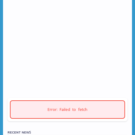
Error: Failed to fetch
ʀᴇᴄᴇɴᴛ ɴᴇᴡꜱ