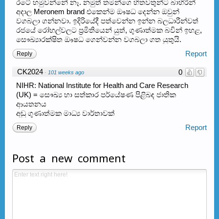
රටේ හමුවන්නේ නෑ. නමුත් තමන්ගෙ හිතවතුන්ට බාහිරින්
අදාල Meronem brand එකෙන්ම ඖෂධ දෙන්න ඔවුන්
වගබලා ගන්නවා. ඉදිරියේදී පත්වෙන්න ඉන්න බලධාරීන්වත්
රජයේ රෝහල්වලට ප්‍රමිතියෙන් යුත්, ගුණාත්මක බවින් ඉහළ,
සෞඛ්‍යාරක්ෂිත ඖෂධ ගෙන්වන්න වගබලා ගත යුතුයි.
Report
Reply
CK2024
0
·
101 weeks ago
NIHR: National Institute for Health and Care Research
(UK) = සෞඛ්‍ය හා සත්කාර පර්යේෂණ පිළිබඳ ජාතික
ආයතනය
අඩු ගුණාත්මක මාධ්‍ය වාර්තාවක්
Report
Reply
Post a new comment