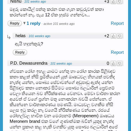
Nishu
+3
·
101 weeks ago
මදුරු කොයිල් පත්තු කරන එක ගැන කවුරුවත් කතා
කරන්නේ නෑ. පැය 12 ඒක හුස්ම ගන්නවා...
1 reply
Report
Reply
·
active 101 weeks ago
helas
+2
·
101 weeks ago
ඇයි හදුන්කූරු?
Report
Reply
P.D. Dewasurendra
0
·
101 weeks ago
ශ්වසන රෝග ඉහළ යාමට හේතු හා රෝග කාරක පිළිබඳව
කතා කළත් නිසි ප්‍රමිතියෙන් යුත් ඖෂධවල හිඟයක් පවතීද
නැත්ද යන්න, සෞඛ්‍ය සේවාවන්ගේ අඩුපාඩු ඇත්ද යන්න
පිළිබඳව කතා නොකර සිටීමට සෞඛ්‍ය බලධාරීන් ප්‍රෙව්ශම්
වෙලා තියෙන බව නිරීක්ෂණය වෙනවා. මේවා වාර්තා කරන
අයවත් ඒ වගේ ප්‍රශ්න මතු නොකරන බවයි පේන්නෙ. ඒ
කියන්නෙ වාර්තාකරණය පමණයි. මාධ්‍යවල වගකීම නිසි
ලෙස ඉටු කරල නෑ වගෙයි නිරීක්ෂණය වන්නෙ. රජයේ
රෝහල්වල භාවිත වන මෙරපනම් (Meropenem) ඖෂධය
Meronem brand එක වගේ ගුණාත්මක බවින් යුතුද නැත්ද
යන්න ප්‍රකාශ කළ හැකි වගකිව යුතු සෞඛ්‍ය බලධාරීන් අපේ