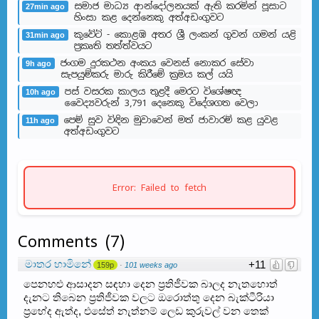
සමාජ මාධ්‍ය ආන්දෝලනයක් ඇති කරමින් පූසාට
27min ago
හිංසා කළ දෙන්නෙකු අත්අඩංගුවට
කුවේට් - කොළඹ අතර ශ්‍රී ලංකන් ගුවන් ගමන් යළි
31min ago
ප්‍රකෘති තත්ත්වයට
ජංගම දුරකථන අංකය වෙනස් නොකර සේවා
9h ago
සැපයුම්කරු මාරු කිරීමේ ක්‍රමය කල් යයි
පස් වසරක කාලය තුළදී මෙරට විශේෂඥ
10h ago
වෛද්‍යවරුන් 3,791 දෙනෙකු විදේශගත වෙලා
පෙම් සුව විඳින මුවාවෙන් මත් ජාවාරම් කළ යුවළ
11h ago
අත්අඩංගුවට
Error: Failed to fetch
Comments
(
7
)
මාතර හාමිනේ
+11
159p
·
101 weeks ago
පෙනහළු ආසාදන සඳහා දෙන ප්‍රතිජීවක බාලද නැතහොත්
දැනට තිබෙන ප්‍රතිජීවක වලට ඔරොත්තු දෙන බැක්ටීරියා
ප්‍රභේද ඇත්ද, එසේත් නැත්නම් ලෙඩ කුරුවල් වන තෙක්