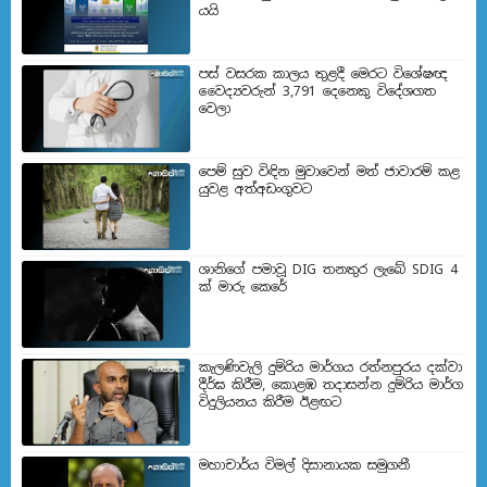
යයි
පස් වසරක කාලය තුළදී මෙරට විශේෂඥ
වෛද්‍යවරුන් 3,791 දෙනෙකු විදේශගත
වෙලා
පෙම් සුව විඳින මුවාවෙන් මත් ජාවාරම් කළ
යුවළ අත්අඩංගුවට
ශානිගේ පමාවූ DIG තනතුර ලැබේ SDIG 4
ක් මාරු කෙරේ
කැලණිවැලි දුම්රිය මාර්ගය රත්නපුරය දක්වා
දීර්ඝ කිරීම, කොළඹ තදාසන්න දුම්රිය මාර්ග
විදුලියනය කිරීම ඊළඟ​ට
මහාචාර්ය විමල් දිසානායක සමුගනී