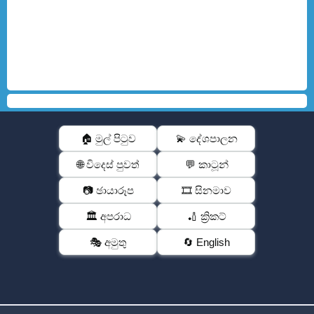
🏠 මුල් පිටුව
💫 දේශපාලන
🌐 විදෙස් පුවත්
💬 කාටූන්
📷 ඡායාරූප
🎞️ සිනමාව
🏛️ අපරාධ
🏏 ක්‍රිකට්
🎭 අමුතු
🔄 English