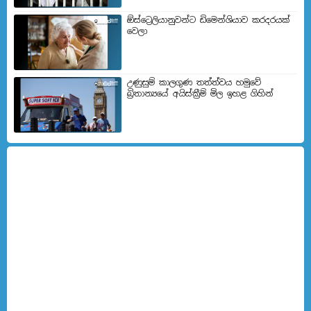
ඕස්ට්‍රෙලියානුවන්ට ඩිමෙන්ශියාව කරදරයක්
වෙලා
උණුසුම් කාලගුණ තත්ත්වය හමුවේ
බ්‍රිතාන්‍යයේ අයිස්ක්‍රීම් මිල ඉහළ ගිහින්