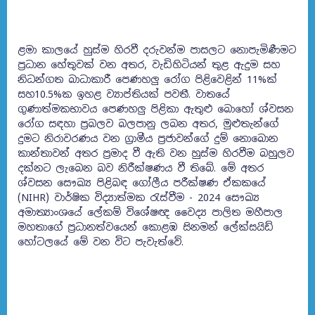
ළමා කාලයේ හුස්ම හිරවී දරුවන්ම පාසලට නොපැමිණීමට
ප්‍රධාන හේතුවක් වන අතර, වැඩිහිටියන් තුළ ඇදුම සහ
නිධන්ගත බාධාකාරී පෙණහලු රෝග පිළිවෙළින් 11%ක්
සහ10.5%ක ඉහළ ව්‍යාප්තියක් පවතී. වාතයේ
ගුණාත්මකභාවය පෙණහලු පිළිකා ඇතුළු බොහෝ ශ්වසන
රෝග සඳහා ප්‍රබලව බලපානු ලබන අතර, මුළුතැන්ගේ
දුමට නිරාවරණය වන ග්‍රාමීය ප්‍රජාවන්ගේ දුම් නොබොන
කාන්තාවන් අතර ප්‍රමාද වී ඇති වන හුස්ම හිරවීම බහුලව
දක්නට ලැබෙන බව නිරීක්ෂණය වී තිබේ. මේ අතර
ශ්වසන සෞඛ්‍ය පිළිබඳ ගෝලීය පරීක්ෂණ ඒකකයේ
(NIHR) වාර්ෂික විද්‍යාත්මක රැස්වීම - 2024 සෞඛ්‍ය
අමාත්‍යාංශයේ ලේකම් විශේෂඥ වෛද්‍ය පාලිත මහීපාල
මහතාගේ ප්‍රධානත්වයෙන් කොළඹ සිනමන් ලේක්සයිඩ්
හෝටලයේ මේ වන විට පැවැත්වේ.