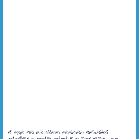
ඒ අනුව එහි සමාරම්භක අවස්ථාවට එක්වෙමින්