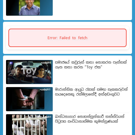
Error: Failed to fetch
සමාජයේ කවුරුත් කතා නොකරන පැත්තක්
ගැන කතා කරන “Toy එක”
මාරාන්තික ආයුධ රැසක් සමඟ සැකකරුවන්
හයදෙනෙකු රත්මලානේදී අත්අඩංගුවට
බන්ධනාගාර නොසන්සුන්කාරී තත්ත්වයන්
පිටුපස සංවිධානාත්මක කුමන්ත්‍රණයක්