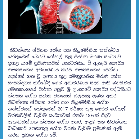
නිධන්ගත ශ්වසන රෝග සහ නියුමෝනියා තත්ත්වය
හේතුවෙන් මෙරට රෝහල් තුළ සිදුවන මරණ සංඛ්‍යාව
ඉහළ යාමේ ප්‍රවණතාවක් අනාවරණය වී ඇතැයි සෞඛ්‍ය
අමාත්‍යාංශය අවධාරණය කරයි. අමාත්‍යාංශය පෙන්වා
දෙන්නේ ගත වූ දශකය තුළ සමානුපාතික මරණ දත්ත
සංසන්දනය කිරීමේදී මෙම අනාවරණය සිදුව ඇති බවයි.
එම
අමාත්‍යාංශයේ වාර්තා අනුව ශ්‍රී ලංකාවේ සෞඛ්‍ය පද්ධතියට
ශ්වසන රෝග ප්‍රධාන වශයෙන් බලපානු ලබන අතර,
නිධන්ගත ශ්වසන රෝග සහ නියුමෝනියා රෝග
තත්ත්වයන් හේතුවෙන් 2017 වර්ෂය තුළ මෙරට රෝහල්
මරණවලින් වැඩිම සංඛ්‍යාවක් එනම් 18%ක් සිදුව
ඇත.නිධන්ගත ශ්වසන රෝග අතර, ඇදුම සහ නිධන්ගත
බාධාකාරී පෙණහලු රෝග මරණ වැඩිම ප්‍රමාණක් ඇති
කරන ප්‍රධාන රෝග වේ.