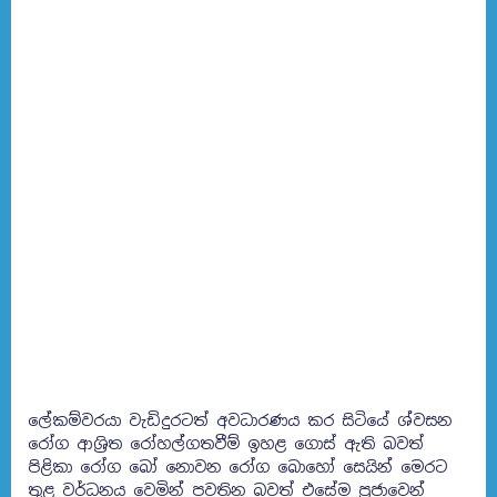
ලේකම්වරයා වැඩිදුරටත් අවධාරණය කර සිටියේ ශ්වසන
රෝග ආශ්‍රිත රෝහල්ගතවීම් ඉහළ ගොස් ඇති බවත්
පිළිකා රෝග බෝ නොවන රෝග බොහෝ සෙයින් මෙරට
තුළ වර්ධනය වෙමින් පවතින බවත් එසේම ප්‍රජාවෙන්