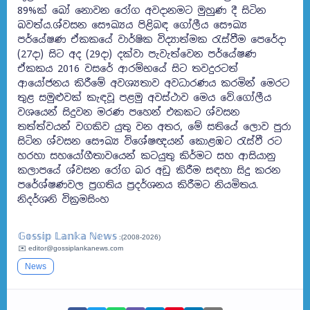
89%ක් බෝ නොවන රෝග අවදානමට මුහුණ දී සිටින
බවත්ය.ශ්වසන සෞඛ්‍යය පිළිබඳ ගෝලීය සෞඛ්‍ය
පර්යේෂණ ඒකකයේ වාර්ෂික විද්‍යාත්මක රැස්වීම පෙරේදා
(27දා) සිට අද (29දා) දක්වා පැවැත්වෙන පර්යේෂණ
ඒකකය 2016 වසරේ ආරම්භයේ සිට තවදුරටත්
ආයෝජනය කිරීමේ අවශ්‍යතාව අවධාරණය කරමින් මෙරට
තුළ සමුළුවක් කැඳවූ පළමු අවස්ථාව මෙය වේ.ගෝලීය
වශයෙන් සිදුවන මරණ පහෙන් එකකට ශ්වසන
තත්ත්වයන් වගකිව යුතු වන අතර, මේ සතියේ ලොව පුරා
සිටින ශ්වසන සෞඛ්‍ය විශේෂඥයන් කොළඹට රැස්වී රට
හරහා සහයෝගීතාවයෙන් කටයුතු කිර්මට සහ ආසියානු
කලාපයේ ශ්වසන රෝග බර අඩු කිරීම සඳහා සිදු කරන
පරේශ්ෂණවල ප්‍රගතිය ප්‍රදර්ශනය කිරීමට නියමිතය.
නිදර්ශනි වික්‍රමසිංහ
𝔾𝕠𝕤𝕤𝕚𝕡 𝕃𝕒𝕟𝕜𝕒 ℕ𝕖𝕨𝕤
:(2008-2026)
✉️ editor@gossiplankanews.com
News