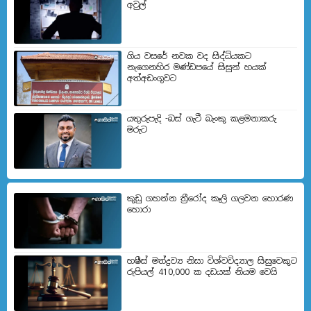
අවුල්
ගිය වසරේ නවක වද සිද්ධියකට
නැගෙනහිර මණ්ඩපයේ සිසුන් හයක්
අත්අඩංගුවට
යතුරුපැදි -බස් ගැටී බැංකු කළමනාකරු
මරුට
කුඩු ගහන්න ත්‍රීරෝද කෑලි ගලවන හොරණ
හොරා
හෂීස් මත්ද්‍රව්‍ය නිසා විශ්වවිද්‍යාල සිසුවෙකුට
රුපියල් 410,000 ක දඩයක් නියම වෙයි