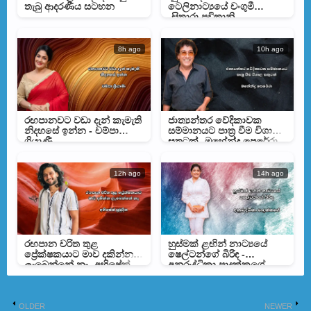
තැබු ආදරණීය සටහන
ටෙලිනාට්‍යයේ චංගුමී
-සිතාරා පවිත්‍රානි
8h ago
10h ago
රඟපානවට වඩා දැන් කැමැති
ජාත්‍යන්තර වේදිකාවක
නිදහසේ ඉන්න - චම්පා
සම්මානයට පාත්‍ර වීම විශාල
ශ්‍රියාණී
සතුටක් -මහේන්ද්‍ර පෙරේරා
12h ago
14h ago
රඟපාන චරිත තුළ
හුස්මක් ළඟින් නාට්‍යයේ
ප්‍රේක්ෂකයාට මාව දකින්න
ෂෙල්ටන්ගේ බිරිඳ -
ලැබෙන්නේ නෑ -අභිෂේක්
අනුරුද්ධිකා පාදුක්කගේ
ප්‍රමුදිත
OLDER
NEWER