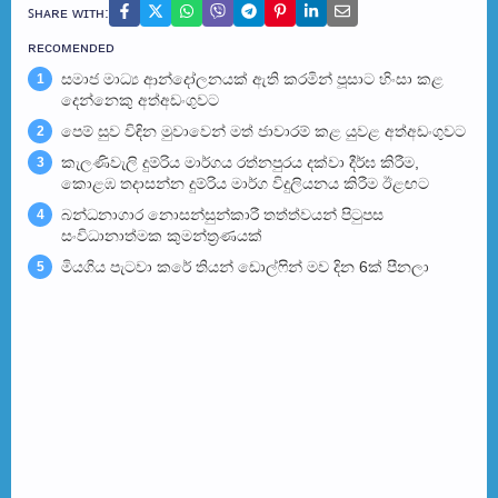
ꜱʜᴀʀᴇ ᴡɪᴛʜ:
ʀᴇᴄᴏᴍᴇɴᴅᴇᴅ
සමාජ මාධ්‍ය ආන්දෝලනයක් ඇති කරමින් පූසාට හිංසා කළ
1
දෙන්නෙකු අත්අඩංගුවට
පෙම් සුව විඳින මුවාවෙන් මත් ජාවාරම් කළ යුවළ අත්අඩංගුවට
2
කැලණිවැලි දුම්රිය මාර්ගය රත්නපුරය දක්වා දීර්ඝ කිරීම,
3
කොළඹ තදාසන්න දුම්රිය මාර්ග විදුලියනය කිරීම ඊළඟ​ට
බන්ධනාගාර නොසන්සුන්කාරී තත්ත්වයන් පිටුපස
4
සංවිධානාත්මක කුමන්ත්‍රණයක්
මියගිය පැටවා කරේ තියන් ඩොල්ෆින් මව දින 6ක් පීනලා
5