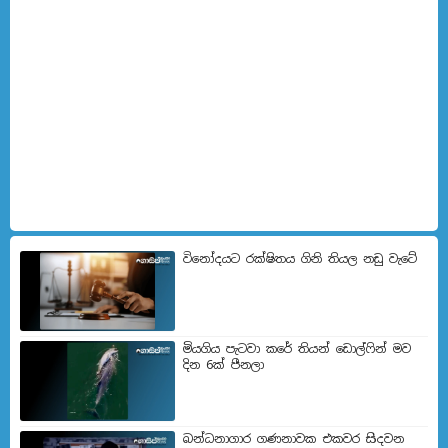
විනෝදයට රක්ෂිතය ගිනි තියල නඩු වැටේ
මියගිය පැටවා කරේ තියන් ඩොල්ෆින් මව
දින 6ක් පීනලා
බන්ධනාගාර ගණනාවක එකවර සිදවන