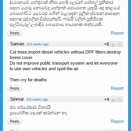
(මොනයම් හේතුවක් නිසා හෝ) ලෙඩුන් රෝහල් ප්‍රතිකාර
සඳහා යොමු නොවේද යන්නත් සොයාගත යුතුයි. අද කාලයේ
බොහෝවිට වෛරස මගින් වැලඳෙන මූලික ස්වසන ආසාදන
සඳහාද පුද්ගලික ඩිස්පැන්සරි, ෆාමසි වලින් ප්‍රතිජීවක
මල්ටිබැරල් ලබාදීම බොහොම භායානක තත්වයකි.
Report
Reply
Saman
+6
·
101 weeks ago
Cut trees,import diesel vehicles without DPF filters.destroy
forest cover
Do not improve public transport system and let everyone
to use own vehicles and spoil the air
Then cry for deaths
Report
Reply
Sirimal
+4
·
101 weeks ago
ඕව පර්යේෂණ විතරයි
ප්‍රායෝගික දෙයක් කරන්නෙ නෑ
Report
Reply