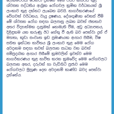
ලේකම්වරයා පෙන්වා දුන්නේ මෑත වසර කිහිපය තුළ
ශ්වසන පද්ධතිය ආශ්‍රික රෝගවල ක්‍රමික වර්ධනයක් ශ්‍රී
ලංකාව තුළ දක්නට ලැබෙන බවයි. නාගර්කරණයේ
වේගවත් වර්ධනය, වායු දූෂණය, දේශගුණික වෙනස් වීම්
මේ ශ්වසන රෝග සඳහා බලපානු ලබන බවත් ජනතාව
අතර විද්‍යාත්මක දැනුමක් නොමැති වීම, අඩු අධ්‍යාපනය,
දිළිඳුකම යන කරුණු ඊට හේතු වී ඇති බව පෙන්වා දුන් ඒ
මහතා, කුඩා සංවෘත ඉඩ ප්‍රමාණයක ආහාර පිසීම, විෂ
සහිත ඉන්ධන භාවිතය ශ්‍රී ලංකාව තුළ මෙම රෝග
අවදානම සඳහා තවත් බලපාන සාධක වන බවත්
සම්ප්‍රදායික ආහාර පිසීමේ ක්‍රමවලින් ඉවත්ව මෙම
නාගර්කරණය තුළ භාවිත කරන ක්‍රමවේද මෙම රෝගවලට
බලපාන අතර, දරුවන් හා වැඩිහිටි ප්‍රජාව මෙම
රෝගවලට මුහුණ දෙන අවදානම් කාණ්ඩ බවද පෙන්වා
දුන්නේය.