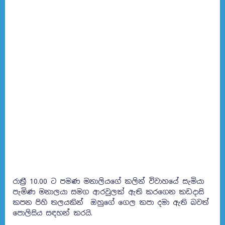
රාත්‍රී 10.00 ට පමණ මනාලියගේ කලින් විවාහයේ සැමියා
පැමිණ මනාලයා සමග ආරවුලක් ඇති කරගෙන කඩදාසි
කපන පිහි තලයකින් ඔහුගේ ගෙල කපා දමා ඇති බවත්
පොලිසිය සඳහන් කරයි.