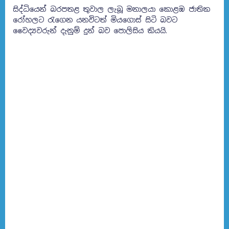
සිද්ධියෙන් බරපතළ තුවාල ලැබූ මනාලයා කොළඹ ජාතික
රෝහලට රැගෙන යනවිටත් මියගොස් සිටි බවට
වෛද්‍යවරුන් දැනුම් දුන් බව පොලිසිය කියයි.