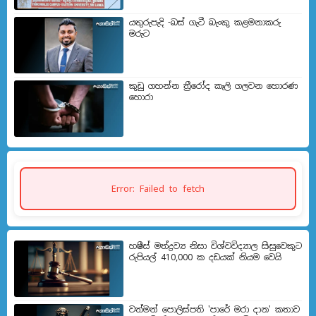
යතුරුපැදි -බස් ගැටී බැංකු කළමනාකරු
මරුට
කුඩු ගහන්න ත්‍රීරෝද කෑලි ගලවන හොරණ
හොරා
Error: Failed to fetch
හෂීස් මත්ද්‍රව්‍ය නිසා විශ්වවිද්‍යාල සිසුවෙකුට
රුපියල් 410,000 ක දඩයක් නියම වෙයි
වත්මන් පොලිස්පති 'පාරේ මරා දාන' කතාව