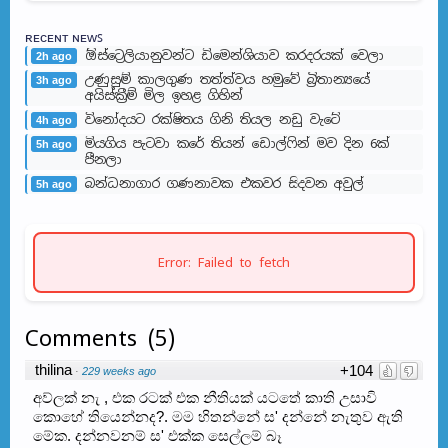
ʀᴇᴄᴇɴᴛ ɴᴇᴡꜱ
ඕස්ට්‍රෙලියානුවන්ට ඩිමෙන්ශියාව කරදරයක් වෙලා
2h ago
උණුසුම් කාලගුණ තත්ත්වය හමුවේ බ්‍රිතාන්‍යයේ
3h ago
අයිස්ක්‍රීම් මිල ඉහළ ගිහින්
විනෝදයට රක්ෂිතය ගිනි තියල නඩු වැටේ
4h ago
මියගිය පැටවා කරේ තියන් ඩොල්ෆින් මව දින 6ක්
5h ago
පීනලා
බන්ධනාගාර ගණනාවක එකවර සිදවන අවුල්
5h ago
Error: Failed to fetch
Comments
(
5
)
thilina
+104
·
229 weeks ago
අව්ලක් නැ , එක රටක් එක නීතියක් යටතේ කාති උසාවි
කොහේ තියෙන්නද?. මම හිතන්නේ ස' දන්නේ නැතුව ඇති
මේක. දන්නවනම් ස' එක්ක සෙල්ලම් බෑ