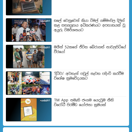
සලේ වෙනුවෙන් කියා විමල් ගම්මංපිල දිලිත්
කළ සත්‍යග්‍රහය අධිකරණයට අපහාසයක් වූ
අයුරු විමර්ශනයට
මගීන් 52කගේ ජීවිත බේරා­ගත් නාව­ල­පි­ටියේ
වීරයෝ
‘දිට්වා’ අවතැන් පවුල් නැවත පදිංචි කරවීම
විශේෂ ක්‍රමවේදයකට
TM App නමැති ජංගම යෙදවුම නීති
විරෝධී පිරමීඩ යෝජනා ක්‍රමයක්