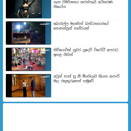
ගැන විමර්ශනය කරන්නැයි අධිකරණ
නියෝග
බොරැල්ල මැගසින් බන්ධනගාරයේ
නොසන්සුන් තත්වයක්
නිව්යොර්ක් නුවර යුදෙව් විරෝධී අපරාධ
ඉහළ ගිහින්
අවුන් සාන් සූ කී මියගියැයි කියන ආරංචි
මැද රතුකුරුසෙන් හමුවේ