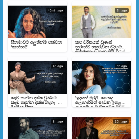
46min ago
2h ago
සිනමාවට අලුතින්ම එක්වන
කළු චරිතයක් වුණත්
‘කන්නගී’
නුරාන්ව හසුරුවන විදිහට
ප්‍රේක්ෂකයා කැමැතියි-විරාජ්
පෙරේරා
4h ago
6h ago
කෑම කන්න දක්ෂ වුණාට
‘ඉදයන් මුරලි’ කායාදු
කෑම හදන්න දක්ෂ නැහැ -
ලොහාර්ගේ දෙවන ඉහළම
දිලුෂී හංසිකා
ආදායම් ලැබූ චිත්‍රපටය බවට
පත්වෙයි
8h ago
10h ago