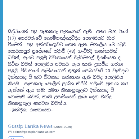
සිද්ධියෙන් පසු සැකකරු පැනගොස් ඇති අතර ඔහු ඊයේ
(17) පෙරවරුවේ කොම්පඤ්ඤවීදිය පොලිසියට බාර
වීමෙන් පසු අත්අඩංගුවට ගෙන ඇත. මනාලිය මොරටුව
සොයිසාපුර ප්‍රදේශයේ පදිංචි (48) හැවිරිදි කාන්තාවක්
බවත්, ඇයට පළමු විවාහයෙන් වැඩිමහල් දියණියක ද
සිටින බවත් පොලිසිය පවසයි. ඇය කාති උසාවිය හරහා
පළමු විවාහයේ සැමියාගෙන් ඉකුත් පෙබරවාරි 20 වැනිදාට
දික්කසාද වී නව විවාහය කරගෙන ඇති බවද පොලිසිය
කියයි. සැකකරු පොලිස් ප්‍රශ්න කිරීම් හමුවේ ප්‍රකාශ කර
ඇත්තේ ඇය තමා සමග නීත්‍යනුකූලව දික්කසාද වී
නොමැති බවත්, කාති උසාවියෙන් ලබා දෙන තීන්දු
නීත්‍යනුකූල නොවන බවත්ය.
-ඉන්දිකා රාමනායක--
𝔾𝕠𝕤𝕤𝕚𝕡 𝕃𝕒𝕟𝕜𝕒 ℕ𝕖𝕨𝕤
:(2008-2026)
✉️ editor@gossiplankanews.com