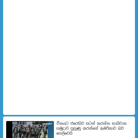
චීනයට එරෙහිව සටන් කරන්න තායිවාන
හමුදාව පුහුණු කරන්නේ ඇමරිකාව බව
හෙලිවෙයි