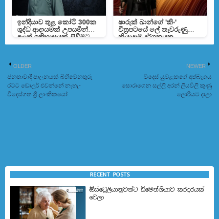
ඉන්දියාව තුළ කෝටි 300ක
ෂාරුක් ඛාන්ගේ 'කිං'
ශුද්ධ ආදායමක් උපයමින්
චිත්‍රපටයේ ලේ තැවරුණු
අලුත් ඉතිහාසයක් ලිවීමට
ක්‍රියාදාම දර්ශනයක
දේව්ගන්ට අවස්ථාවක්
ඡායාරූපයක් අන්තර්ජාලයට
OLDER
NEWER
ජනතාවාදී පාලනයක් බිහිවෙනතුරු
විදෙස් යුවළකගේ අත්බෑගය
රටට ඩොලර් එවන්නේ නැහැ-
සොරාගෙන සල්ලි අරන් ලියවිලි කුණු
විදෙස්ගත ශ්‍රී ලාංකිකයෝ
ලොරියට දාලා
RECENT POSTS
ඕස්ට්‍රෙලියානුවන්ට ඩිමෙන්ශියාව කරදරයක්
වෙලා