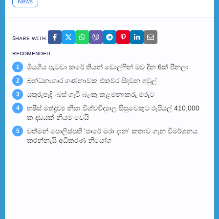
News
ꜱʜᴀʀᴇ ᴡɪᴛʜ:
ʀᴇᴄᴏᴍᴇɴᴅᴇᴅ
මියගිය පැටවා කරේ තියන් ඩොල්ෆින් මව දින 6ක් පීනලා
1
බන්ධනාගාර ගණනාවක එකවර සිදවන අවුල්
2
යතුරුපැදි -බස් ගැටී බැංකු කළමනාකරු මරුට
3
හෂීස් මත්ද්‍රව්‍ය නිසා විශ්වවිද්‍යාල සිසුවෙකුට රුපියල් 410,000
4
ක දඩයක් නියම වෙයි
වත්මන් පොලිස්පති 'පාරේ මරා දාන' කතාව ගැන විමර්ශනය
5
කරන්නැයි අධිකරණ නියෝග