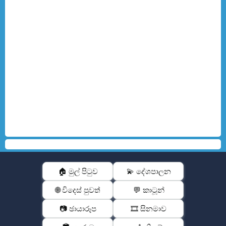
🏠 මුල් පිටුව
💫 දේශපාලන
🌐 විදෙස් පුවත්
💬 කාටූන්
📷 ඡායාරූප
🎞️ සිනමාව