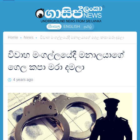
සිංහල
ENGLISH
தமிழ்
Home
News
විවාහ මංගල්ලයේදී මනාලයාගේ ගෙල කපා මරා දමලා
විවාහ මංගල්ලයේදී මනාලයාගේ
ගෙල කපා මරා දමලා
4 years ago