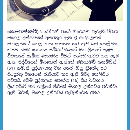
කොම්පඤ්ඤවීදිය ඩෝසන් පාරේ නිවෙසක පැවැති විවාහ
මංගල උත්සවයක් අතරතුර ඇති වූ ආරවුලකින්
මනාලයාගේ ගෙල කපා ඝාතනය කර ඇති බව පොලිසිය
කියයි. මෙම ඝාතනය සම්බන්ධයෙන් මනාලියගේ පළමු
විවාහයේ සැමියා පොලිසිය විසින් අත්අඩංගුවට ගනු ලැබ
ඇත.
සිද්ධියෙන් මියගොස් ඇත්තේ මොහාමඩ් ශ්‍යාබ්ඩීන්
(51) නමැති පුද්ගලයකු වන අතර, ඔහු ත්‍රිරෝද රථ
රියදුරකු වශයෙන් රැකියාව කර ඇති බවද පොලිසිය
පවසයි. මෙම පුද්ගලයා පෙරේදා (16) සිය විවාහය
ලියාපදිංචි කර රාත්‍රියේ නිවසේ මංගල උත්සවය පවත්වා
ඇති බවත්, මංගල උත්සවය පැවැත්වෙන අතර