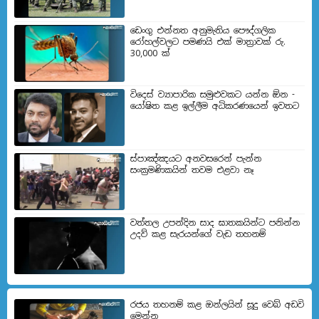
ඩෙංගු එන්නත අනුමැතිය පෞද්ගලික
රෝහල්වලට පමණයි එක් මාත්‍රාවක් රු.
30,000 ක්
විදෙස් ව්‍යාපාරික සමුළුවකට යන්න ඕන -
යෝෂිත කළ ඉල්ලීම අධිකරණයෙන් ඉවතට
ස්පාඤ්ඤයට අනවසරෙන් පැන්න
සංක්‍රමණිකයින් තවම එළවා නෑ
වත්තල උපන්දින සාද ඝාතකයින්ට පනින්න
උදව් කළ සැරයන්ගේ වැඩ තහනම්
රජය තහනම් කළ ඔන්ලයින් සූදු වෙබ් අඩවි
මෙන්න