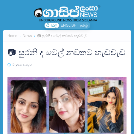
සිංහල
ENGLISH
தமிழ்
Home
News
📷 සුරනි ද මෙල් නවතම හැඩවැඩ
📷 සුරනි ද මෙල් නවතම හැඩවැඩ
5 years ago