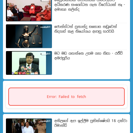
ත්‍රෛනිකායික මහානායක හිමිවරුන්ට
අධිකරණ සංශෝධන ගැන විරෝධයක් නෑ -
අමාත්‍ය නලින්ද
ජොන්ස්ටන් ප්‍රනාන්දු සතොස නඩුවෙන්
නිදහස් කළ නියෝගය ආපසු හරවයි
මට මඩ ගහන්නෙ උසම ගහ නිසා - රජීව්
අමරසූරිය
Error: Failed to fetch
අකිලගේ ඇප ඉල්ලීම ප්‍රතික්ෂේපයි 18 දක්වා
රිමාන්ඩ්