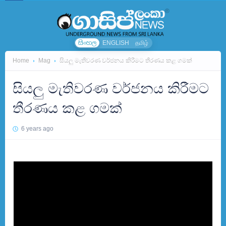
සිංහල
ENGLISH
தமிழ்
Home
Mag
සියලු මැතිවරණ වර්ජනය කිරීමට තීරණය කළ ගමක්
සියලු මැතිවරණ වර්ජනය කිරීමට
තීරණය කළ ගමක්
6 years ago