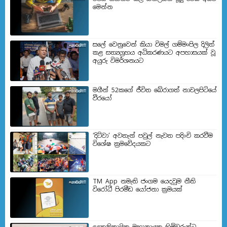
මෙන්න
සලේ වෙනුවෙන් කියා විමල් ගම්මංපිල දිලිත්
කළ සත්‍යග්‍රහය අධිකරණයට අපහාසයක් වූ
අයුරු විමර්ශනයට
මගීන් 52කගේ ජීවිත බේරා­ගත් නාව­ල­පි­ටියේ
වීරයෝ
‘දිට්වා’ අවතැන් පවුල් නැවත පදිංචි කරවීම
විශේෂ ක්‍රමවේදයකට
TM App නමැති ජංගම යෙදවුම නීති
විරෝධී පිරමීඩ යෝජනා ක්‍රමයක්