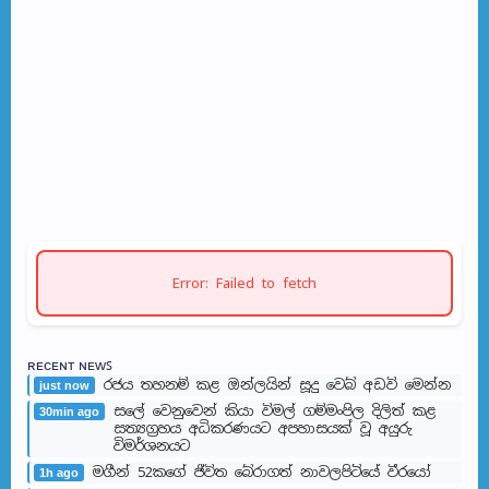
Error: Failed to fetch
ʀᴇᴄᴇɴᴛ ɴᴇᴡꜱ
රජය තහනම් කළ ඔන්ලයින් සූදු වෙබ් අඩවි මෙන්න
just now
සලේ වෙනුවෙන් කියා විමල් ගම්මංපිල දිලිත් කළ
30min ago
සත්‍යග්‍රහය අධිකරණයට අපහාසයක් වූ අයුරු
විමර්ශනයට
මගීන් 52කගේ ජීවිත බේරා­ගත් නාව­ල­පි­ටියේ වීරයෝ
1h ago