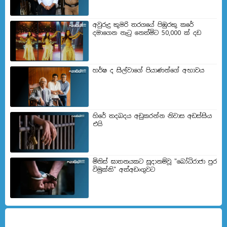
අවුරුදු කුමරි තරගයේ පිඹුරකු කරේ
දමාගෙන නැටු නෙත්මිට 50,000 ක් දඩ
හර්ෂ ද සිල්වාගේ පියාණන්ගේ අභාවය
හිරේ තදබදය අඩුකරන්න නිවාස අඩස්සිය
එයි
මිනිස් ඝාතනයකට සූදානම්වූ "බෝධිරාජා පුර
විමුක්ති" අත්අඩංගුවට