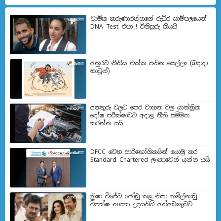
චාමික කරුණාරත්නගේ රුධිර සාම්පලයෙන්
DNA Test එපා ! විනිසුරු කියයි
අනුරට නීතිය එක්ක පනින සෙල්ලං (බදාදා
කාටූන්)
අනතුරු වලට පෙර වාහන වල යාන්ත්‍රික
දෝෂ පරීක්ෂාවට අදාළ නීති සම්මත
කරන්න යයි
DFCC වෙත පාරිභෝගිකයින් යොමු කර
Standard Chartered ලංකාවෙන් යන්න යයි
ත්‍රිෂා විජේට ජෝඩු කළ නිසා තමිල්නාඩු
විපක්ෂ නායක උදයනිධි අත්අ‍ඩංගුවට