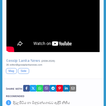
𝔾𝕠𝕤𝕤𝕚𝕡 𝕃𝕒𝕟𝕜𝕒 ℕ𝕖𝕨𝕤
:(2008-2026)
✉️ editor@gossiplankanews.com
Mag
Side
ꜱʜᴀʀᴇ ᴡɪᴛʜ:
ʀᴇᴄᴏᴍᴇɴᴅᴇᴅ
දිවුලපිටිය හා මිනුවන්ගොඩට ඇඳිරි නීතිය
1