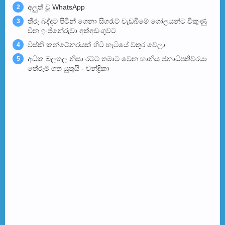
අලුත් වූ WhatsApp
2
තීරු බද්දට පිටින් ගෙනා සිගරැට් වැඩබිමේ ගෝලයන්ට විකුණු
3
චීන ඉංජිනේරුවා අත්අඩංගුවට
විස්කි කන්ටේනරයක් හිටි හැටියේ වතුර වෙලා
4
අධික බලතල නිසා රටට තමාට වෙන හානිය ජනාධිපතිවරයා
5
තේරුම් ගත යුතුයි - චන්ද්‍රිකා