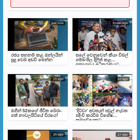
just now
30min ago
රජය තහනම් කළ ඔන්ලයින්
සලේ වෙනුවෙන් කියා විමල්
සූදු වෙබ් අඩවි මෙන්න
ගම්මංපිල දිලිත් කළ
සත්‍යග්‍රහය අධිකරණයට
අපහාසයක් වූ අයුරු
විමර්ශනයට
1h ago
1h ago
මගීන් 52කගේ ජීවිත බේරා­
‘දිට්වා’ අවතැන් පවුල් නැවත
ගත් නාව­ල­පි­ටියේ වීරයෝ
පදිංචි කරවීම විශේෂ
ක්‍රමවේදයකට
2h ago
2h ago