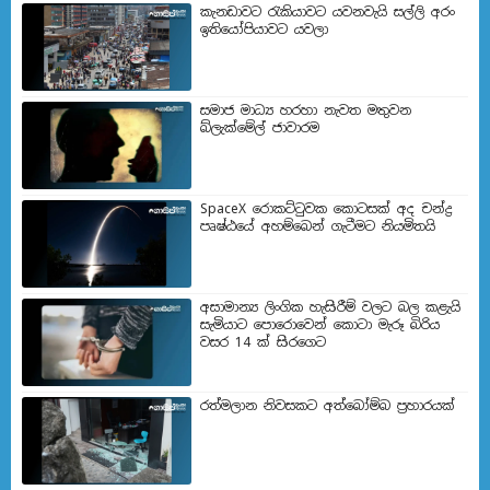
කැනඩාවට රැකියාවට යවනවැයි සල්ලි අරං
ඉතියෝපියාවට යවලා
සමාජ මාධ්‍ය හරහා නැවත මතුවන
බ්ලැක්මේල් ජාවාරම
SpaceX රොකට්ටුවක කොටසක් අද චන්ද්‍ර
පෘෂ්ඨයේ අහම්බෙන් ගැටීමට නියමිතයි
අසාමාන්‍ය ලිංගික හැසිරීම් වලට බල කළැයි
සැමියාට පොරොවෙන් කොටා මැරූ බිරිය
වසර 14 ක් සිරගෙට
රත්මලාන නිවසකට අත්බෝම්බ ප්‍රහාරයක්