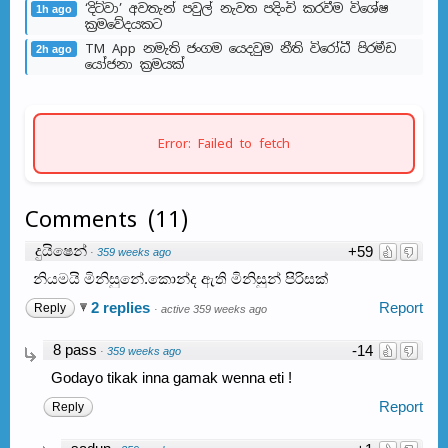
‘දිට්වා’ අවතැන් පවුල් නැවත පදිංචි කරවීම විශේෂ
1h ago
ක්‍රමවේදයකට
TM App නමැති ජංගම යෙදවුම නීති විරෝධී පිරමීඩ
2h ago
යෝජනා ක්‍රමයක්
Error: Failed to fetch
Comments
(
11
)
දුයිෂෙන්
+59
·
359 weeks ago
නියමයි මිනිසුනේ.කොන්ද ඇති මිනිසුන් පිරිසක්
2 replies
Report
Reply
·
active 359 weeks ago
8 pass
-14
·
359 weeks ago
Godayo tikak inna gamak wenna eti !
Report
Reply