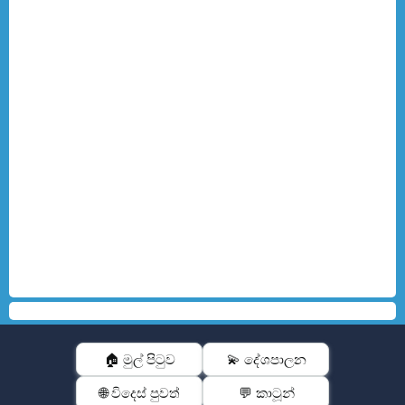
🏠 මුල් පිටුව
💫 දේශපාලන
🌐 විදෙස් පුවත්
💬 කාටූන්