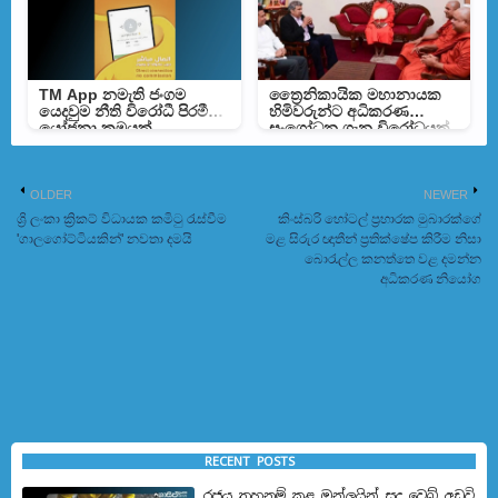
TM App නමැති ජංගම
ත්‍රෛනිකායික මහානායක
යෙදවුම නීති විරෝධී පිරමීඩ
හිමිවරුන්ට අධිකරණ
යෝජනා ක්‍රමයක්
සංශෝධන ගැන විරෝධයක්
නෑ - අමාත්‍ය නලින්ද
OLDER
NEWER
ශ්‍රි ලංකා ක්‍රිකට් විධායක කමිටු රැස්වීම
කිංස්බරි හෝටල් ප්‍රහාරක මුබාරක්ගේ
'ගාලගෝට්ටියකින්' නවතා දමයි
මළ සිරුර ඥාතීන් ප්‍රතික්ෂේප කිරීම නිසා
බොරැල්ල කනත්තෙ වළ දමන්න
අධිකරණ නියෝග
RECENT POSTS
රජය තහනම් කළ ඔන්ලයින් සූදු වෙබ් අඩවි