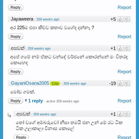
Report
Reply
Jayaweera
+5
·
359 weeks ago
අර 225ම එපා කිව්ව කතාව වගේද දන්නෑ ?
Report
Reply
අසඩක්
+1
·
359 weeks ago
අපේ ගමේ නම් ඒකට චන්දේ වර්ජනේ කොරන්නේ මං විතරද
කොහෙද
Report
Reply
GayaniOsana2005
-19
116p
·
359 weeks ago
මෝඩ ගමක්.
1 reply
Report
Reply
·
active 359 weeks ago
අසඩක්
+1
·
359 weeks ago
තෝ වගේ අම්බරුවෝ නිසා තමයි එන උන් මේ රට ටික
ටික උලාකාලා විනාස කොලේ
Report
Reply