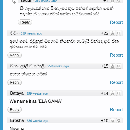
sadun
+1
·
359 weeks ago
සිංහලයෙක් නම් සිංහලයෙකුට ජන්දේ දෙන්න ඕනේ.
නැත්තන් කොහෙවත් ඉන්න හම්බයෙක් යයි .
Report
Reply
මචං
+23
·
359 weeks ago
අපේ ගමේ එවුනුත් ඔහොම කියනවා.හැබැයි චන්දෙ දාට ඒක
අමතක වෙනවා මචං
Report
Reply
මනලෝලි මනමාලි
+15
·
359 weeks ago
ඉන්න හිතෙන ගමක්
Report
Reply
Bataya
+14
·
359 weeks ago
We name it as 'ELA GAMA'
Report
Reply
Erosha
+10
·
359 weeks ago
Niyamai