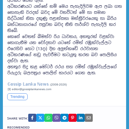
අස්කර ගෙන ඇත.
අධිකරණයට යන්නේ නම් මෙය පැහැදිලිවම ඇප ලබා ගත
නොහැකි වරදක් බවද මේ වනවිටත් මේ හා සමාන
සිද්ධියක් නිසා දකුණු පළාත්සභා මන්ත්‍රීවරයෙකු හා බිරිය
බන්ධනාගාරයේ පසුවන බවද නීති පාර්ශ්ව පැහැදිලි කර
තිබේ.
කෙසේ වෙතත් බීමත්ව රිය ධාවනය, අනතුරක් වළක්වා
නොගැනීම යන චෝදනාව යටතේ රමිත් රඹුක්වැල්ලට
එරෙහිව හෙට (13දා) දින අලුත්කඩේ රථවාහන
අධිකරණයේ නඩු පැවරීමට කටයුතු කරන බව පොලිසිය
දන්වා ඇත.
අනතුර සිදු කළ මෝටර් රථය සහ රමිත් රඹුක්වැල්ලගේ
රියැදුරු බලපත්‍රය පොලිස් භාරයට ගෙන ඇත.
𝔾𝕠𝕤𝕤𝕚𝕡 𝕃𝕒𝕟𝕜𝕒 ℕ𝕖𝕨𝕤
:(2008-2026)
✉️ editor@gossiplankanews.com
Trending
ꜱʜᴀʀᴇ ᴡɪᴛʜ:
ʀᴇᴄᴏᴍᴇɴᴅᴇᴅ