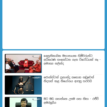
ත්‍රෛනිකායික මහානායක හිමිවරුන්ට
අධිකරණ සංශෝධන ගැන විරෝධයක් නෑ -
අමාත්‍ය නලින්ද
ජොන්ස්ටන් ප්‍රනාන්දු සතොස නඩුවෙන්
නිදහස් කළ නියෝගය ආපසු හරවයි
මට මඩ ගහන්නෙ උසම ගහ නිසා - රජීව්
අමරසූරිය