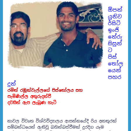
ඕපන්
යුනිව
ර්සිටි
ඉංජි
නේරු
සිසුන්
ට
පිස්
තෝල
යෙන්
පහර
දුන්
රමිත් රඹුක්වැල්ලගේ පිස්තෝලය සහ
පැමිණිල්ල අතුරුදන්වී
දවසින් ඇප ලැබුණ හැටි
නාවල විවෘත විශ්වවිද්‍යාලය ආසන්නයේදී රිය අනතුරක්
සම්බන්ධයෙන් ඇතිවූ බහින්බස්වීමක් දුරදිග යෑම