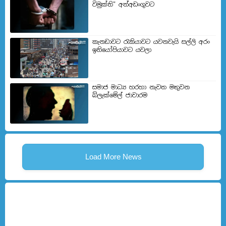
විමුක්ති" අත්අඩංගුවට
කැනඩාවට රැකියාවට යවනවැයි සල්ලි අරං
ඉතියෝපියාවට යවලා
සමාජ මාධ්‍ය හරහා නැවත මතුවන
බ්ලැක්මේල් ජාවාරම
Load More News