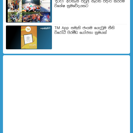
‘දිට්වා’ අවතැන් පවුල් නැවත පදිංචි කරවීම
විශේෂ ක්‍රමවේදයකට
TM App නමැති ජංගම යෙදවුම නීති
විරෝධී පිරමීඩ යෝජනා ක්‍රමයක්