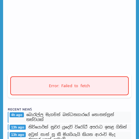
Error: Failed to fetch
ʀᴇᴄᴇɴᴛ ɴᴇᴡꜱ
බොරැල්ල මැගසින් බන්ධනගාරයේ නොසන්සුන්
4h ago
තත්වයක්
නිව්යොර්ක් නුවර යුදෙව් විරෝධී අපරාධ ඉහළ ගිහින්
13h ago
අවුන් සාන් සූ කී මියගියැයි කියන ආරංචි මැද
13h ago