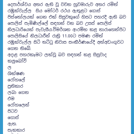
දෙපාර්ශ්වය අතර ඇති වූ වචන හුවමාරුව අතර රමිත්
රඹුක්වැල්ල සිය මෝටර් රථය ඇතුළට ගොස්
පිස්තෝලයක් ගෙන එක් සිසුවකුගේ හිසට පහරදී ඇති බව
පොලිස් පැමිණිල්ලේ සඳහන් වන බව උසස් පොලිස්
නිලධාරියෙක් පැවැසීය.විමර්ශන ආරම්භ කළ නාරාහෙන්පිට
පොලිසියේ නිලධාරීන් රාත්‍රි 11.00ට පමණ රමිත්
රඹුක්වැල්ල සිටි තට්ටු නිවාස සංකීර්ණයේදී අත්අඩංගුවට
ගෙන තිබේ.
අදාළ පහරකෑමට ලක්වූ බව සඳහන් කළ සිසුවාද
කලුබෝවි
ල
ශික්ෂණ
රෝහලේ
ප්‍රතිකාර
ලබා ගෙන
එම
රෝහලෙන්
පිටව
ගොස්
ඇත.
සැකකාර