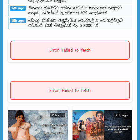
රතුකුරුසෙන් හමුවේ
චීනයට එරෙහිව සටන් කරන්න තායිවාන හමුදාව
14h ago
පුහුණු කරන්නේ ඇමරිකාව බව හෙලිවෙයි
ඩෙංගු එන්නත අනුමැතිය පෞද්ගලික රෝහල්වලට
15h ago
පමණයි එක් මාත්‍රාවක් රු. 30,000 ක්
Error: Failed to fetch
Error: Failed to fetch
11h ago
13h ago