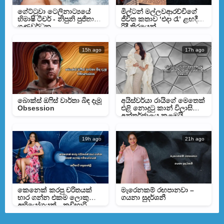
ගේට්ටුවා ටෙලිනාට්‍යයේ
මිල්ටන් මල්ලවආරච්චිගේ
හිමාෂි ටීචර් - නිපුනි පුජිතා
ජීවිත කතාව ‘එදා රෑ’ ළඟදීම
ගුණවර්ධන
රිදී තිරයෙන්
15h ago
17h ago
බොක්ස් ඔෆිස් වාර්තා බිඳ දැමූ
අයිස්වර්යා රායිගේ මෙතෙක්
Obsession
එළි නොදුටු කාන් විලාසිතාව
අන්තර්ජාලය කළඹයි
19h ago
21h ago
කෙනෙක් කරපු චරිතයක්
මැරෙනකම් රඟපානවා –
භාර ගන්න එකම ලොකු
ගයනා සුදර්ශනී
අභියෝගයක් - කවිහාරි
හපුතන්ත්‍රි