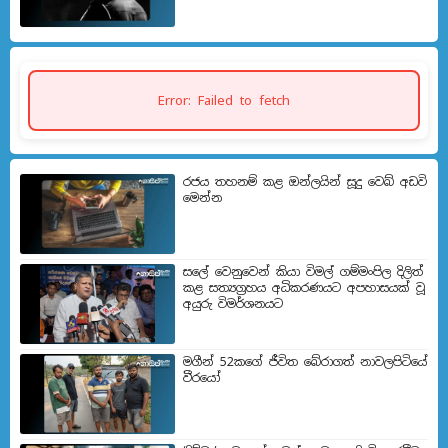
Error: Failed to fetch
රජය තහනම් කළ ඔන්ලයින් සූදු වෙබ් අඩවි
මෙන්න
සලේ වෙනුවෙන් කියා විමල් ගම්මංපිල දිලිත්
කළ සත්‍යග්‍රහය අධිකරණයට අපහාසයක් වූ
අයුරු විමර්ශනයට
මගීන් 52කගේ ජීවිත බේරා­ගත් නාව­ල­පි­ටියේ
වීරයෝ