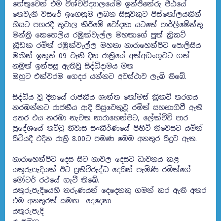
හේතුවෙන් එම විශ්වවිද්‍යාලයේම ඉන්ජිනේරු පීඨයේ
තෙවැනි වසරේ ඉගෙනුම ලබන සිසුවකුට පිස්තෝලයකින්
හිසට පහරදී තුවාල කිරීමේ චෝදනා යටතේ පාර්ලිමේන්තු
මන්ත්‍රි කෙහෙලිය රඹුක්වැල්ල මහතාගේ පුත් ක්‍රිකට්
ක්‍රීඩක රමිත් රඹුක්වැල්ල මහතා නාරාහෙන්පිට පොලිසිය
මඟින් ඉකුත් 09 වැනි දින රාත්‍රියේ අත්අඩංගුවට ගත්
නමුත් ඉන්පසු ඇතිවූ සිද්ධිදාමය මත
ඔහුට එක්වරම ගෙදර යන්නට අවස්ථාව ලැබී තිබේ.
සිද්ධිය වූ දිනයේ රාජකීය ශාන්ත තෝමස් ක්‍රිකට් තරගය
නරඹන්නට රාජකීය ආදි සිසුවෙකුවූ රමිත් සහභාගිවී ඇති
අතර එය නරඹා නැවත නාරාහෙන්පිට, ලේක්විව් පාර
ප්‍රදේශයේ තට්ටු නිවාස සංකීර්ණයේ පිහිටි නිවෙසට යමින්
සිටියදී එදින රාත්‍රි 8.00ට පමණ මෙම අනතුර සිදුව ඇත.
නාරාහෙන්පිට දෙස සිට නාවල දෙසට ධාවනය කළ
යතුරුපැදියක් ඊට ප්‍රතිවිරුද්ධ දෙසින් පැමිණි රමිත්ගේ
මෝටර් රථයේ ගැටී තිබේ.
යතුරුපැදියෙහි තරුණයන් දෙදෙනකු ගමන් කර ඇති අතර
එම අනතුරත් සමඟ දෙදෙනා
යතුරුපැදි