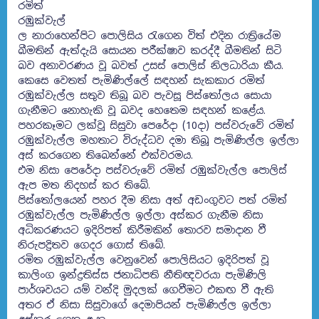
රමිත්
රඹුක්වැල්
ල නාරාහෙන්පිට පොලිසිය රැගෙන විත් එදින රාත්‍රියේම
බීමතින් ඇත්දැයි සොයන පරීක්ෂාව කරද්දී බීමතින් සිටි
බව අනාවරණය වූ බවත් උසස් පොලිස් නිලධාරියා කීය.
කෙසෙ වෙතත් පැමිණිල්ලේ සඳහන් සැකකාර රමිත්
රඹුක්වැල්ල සතුව තිබූ බව පැවසූ පිස්තෝලය සොයා
ගැනීමට නොහැකි වූ බවද හෙතෙම සඳහන් කළේය.
පහරකෑමට ලක්වූ සිසුවා පෙරේදා (10දා) පස්වරුවේ රමිත්
රඹුක්වැල්ල මහතාට විරුද්ධව දමා තිබූ පැමිණිල්ල ඉල්ලා
අස් කරගෙන තිබෙන්නේ එක්වරමය.
එම නිසා පෙරේදා පස්වරුවේ රමිත් රඹුක්වැල්ල පොලිස්
ඇප මත නිදහස් කර තිබේ.
පිස්තෝලයෙන් පහර දීම නිසා අත් අඩංගුවට පත් රමිත්
රඹුක්වැල්ල පැමිණිල්ල ඉල්ලා අස්කර ගැනීම නිසා
අධිකරණයට ඉදිරිපත් කිරීමකින් තොරව සමාදාන වී
නිරුපද්‍රිතව ගෙදර ගොස් තිබේ.
රමිත රඹුක්වැල්ල වෙනුවෙන් පොලිසියට ඉදිරිපත් වූ
කාලිංග ඉන්ද්‍රතිස්ස ජනාධිපති නීතිඥවරයා පැමිණිලි
පාර්ශවයට යම් වන්දි මුදලක් ගෙවීමට එකඟ වී ඇති
අතර ඒ නිසා සිසුවාගේ දෙමාපියන් පැමිණිල්ල ඉල්ලා