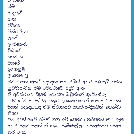
ය සමග
බිම
ඇදවැටී
ඇත.
විවෘත
විශ්වවිද්‍යා
ලයේ
ඉංජිනේරු
පීඨයේ
තෙවැනි
වසරේ
ඉගෙනුම
ලබන්නාවූ
බව කියන සිසුන් දෙදෙනා සහ රමිත් අතර උණුසුම් වචන
හුවමාරුවක් එම අවස්ථාවේ සිදුව ඇත.
ඒ අවස්ථාවේ සිසුන් දෙදෙනා ඔවුන්ගේ ඉංජිනේරු
පීඨයේම තවත් සිසුවකුට දුරකතනයෙන් කතාකර තවත්
සිසුන් දෙදෙනකුද එම ස්ථානයට යතුරුපැදියකින් ගෙන්වා
තිබේ.
එම අවස්ථාවේ රමිත් ගිනි අවි පෙන්වා තර්ජනය කර ඇති
අතර පසුව සිසුන් ඒ ගැන පැමිණිල්ල පොලිසියට යොමු
කර ඇත.