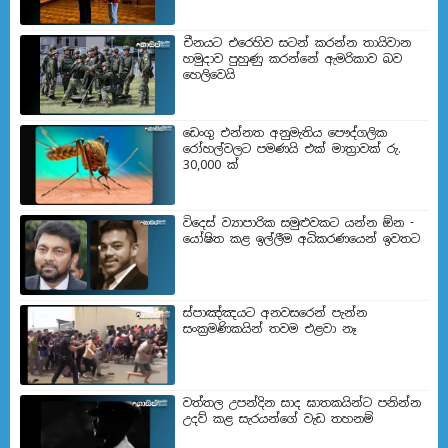
චීනයට එරෙහිව සටන් කරන්න තායිවාන
හමුදාව පුහුණු කරන්නේ ඇමරිකාව බව
හෙලිවෙයි
ඩෙංගු එන්නත අනුමැතිය පෞද්ගලික
රෝහල්වලට පමණයි එක් මාත්‍රාවක් රු.
30,000 ක්
විදෙස් ව්‍යාපාරික සමුළුවකට යන්න ඕන -
යෝෂිත කළ ඉල්ලීම අධිකරණයෙන් ඉවතට
ස්පාඤ්ඤයට අනවසරෙන් පැන්න
සංක්‍රමණිකයින් තවම එළවා නෑ
වත්තල උපන්දින සාද ඝාතකයින්ට පනින්න
උදව් කළ සැරයන්ගේ වැඩ තහනම්