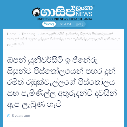
සිංහල
ENGLISH
தமிழ்
Home
Trending
ඕපන් යුනිවර්සිටි ඉංජිනේරු සිසුන්ට පිස්තෝලයෙන්
පහර දුන් රමිත් රඹුක්වැල්ලගේ පිස්තෝලය සහ පැමිණිල්ල අතුරුදන්වී දවසින් ඇප
ලැබුණ හැටි
ඕපන් යුනිවර්සිටි ඉංජිනේරු
සිසුන්ට පිස්තෝලයෙන් පහර දුන්
රමිත් රඹුක්වැල්ලගේ පිස්තෝලය
සහ පැමිණිල්ල අතුරුදන්වී දවසින්
ඇප ලැබුණ හැටි
8 years ago