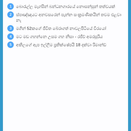
බොරැල්ල මැගසින් බන්ධනගාරයේ නොසන්සුන් තත්වයක්
1
ස්පාඤ්ඤයට අනවසරෙන් පැන්න සංක්‍රමණිකයින් තවම එළවා
2
නෑ
මගීන් 52කගේ ජීවිත බේරා­ගත් නාව­ල­පි­ටියේ වීරයෝ
3
මට මඩ ගහන්නෙ උසම ගහ නිසා - රජීව් අමරසූරිය
4
අකිලගේ ඇප ඉල්ලීම ප්‍රතික්ෂේපයි 18 දක්වා රිමාන්ඩ්
5