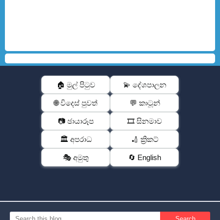
🏠 මුල් පිටුව
💫 දේශපාලන
🌐 විදෙස් පුවත්
💬 කාටූන්
📷 ඡායාරූප
🎞️ සිනමාව
🏛️ අපරාධ
🏏 ක්‍රිකට්
🎭 අමුතු
🔄 English