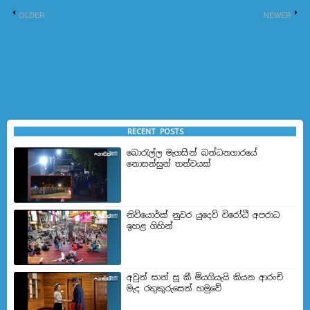
OLDER
NEWER
RECENT POSTS
බොරැල්ල මැගසින් බන්ධනගාරයේ
නොසන්සුන් තත්වයක්
නිව්යොර්ක් නුවර යුදෙව් විරෝධී අපරාධ
ඉහළ ගිහින්
අවුන් සාන් සූ කී මියගියැයි කියන ආරංචි
මැද රතුකුරුසෙන් හමුවේ