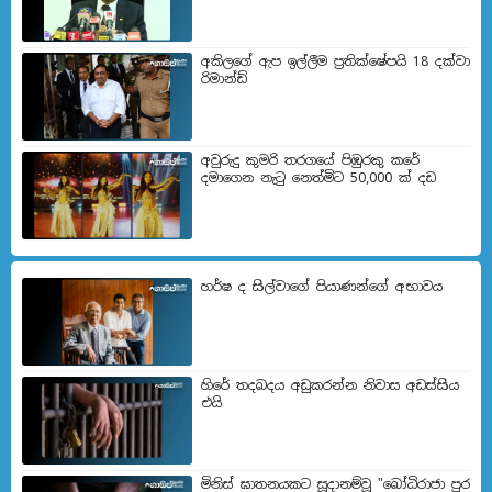
අකිලගේ ඇප ඉල්ලීම ප්‍රතික්ෂේපයි 18 දක්වා
රිමාන්ඩ්
අවුරුදු කුමරි තරගයේ පිඹුරකු කරේ
දමාගෙන නැටු නෙත්මිට 50,000 ක් දඩ
හර්ෂ ද සිල්වාගේ පියාණන්ගේ අභාවය
හිරේ තදබදය අඩුකරන්න නිවාස අඩස්සිය
එයි
මිනිස් ඝාතනයකට සූදානම්වූ "බෝධිරාජා පුර