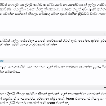
්ස් හොදට සෙල්ලම් කරාවි කණ්ඩායමේ නායකත්වයෙන් ඉල්ලා අස්වී
වින්ද, ජයසුරිය වගේ හිටපු ක්‍රිඩකයො. කෙසේ නමුත් අපි බලන් ඉන්න
 මොකද වෙන්න යන්නේ කියලා, මොකද මේක අපේ ජාතික ක්‍රිඩවට වාඩා ආ
+
් දයාසිරිත් ඉල්ලා අස්වෙලා යහපත් ආදර්ශයක් රටට ලබා දෙන්න. ඇමති දුර
ත් වෙන්න. රටට හොද ආදර්ශයක් වෙන්න.
+
ago
වලට හොදක් සිද්ධ වෙනවනම්. දැන් තියෙන තත්ත්වෙත් එක්ක ලංකා ටී
න වෙනවා...
+
tch දිනයි කියලා කට්ටිය හිතන් ඉන්නේ..දැන් නායකත්වය දෙන්නේ එ
 මුන් දෙන්නත් නායකතවය අරගෙන තිබුනනේ. team එක ගොඩ ගියාද නෑ 
් හැබයි එහෙම කෙන්ක් තාම team එකේ නෑ..