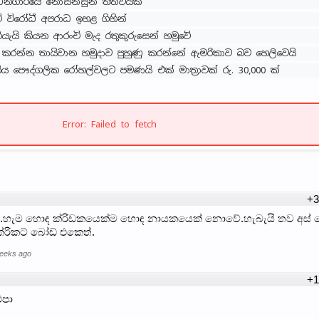
්ධනගාරයේ නොසන්සුන් තත්වයක්
ව් විරෝධී අපරාධ ඉහළ ගිහින්
ගියැයි කියන ආරංචි මැද රතුකුරුසෙන් හමුවේ
කරන්න තායිවාන හමුදාව පුහුණු කරන්නේ ඇමරිකාව බව හෙලිවෙයි
ය පෞද්ගලික රෝහල්වලට පමණයි එක් මාත්‍රාවක් රු. 30,000 ක්
Error: Failed to fetch
+3
.හැම හොඳ ක්රිඩකයෙක්ම හොඳ නායකයෙක් නොවේ.හැබැයි තව අස් 
්රිකට් බෝඩ් එකෙත්.
weeks ago
+1
එපා