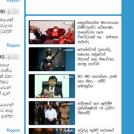
Report
90
ායකයෙක්
ත්‍රෛනිකායික මහානායක
 වෙලාම
හිමිවරුන්ට අධිකරණ
ුවනුත්
සංශෝධන ගැන
විරෝධයක් නෑ - අමාත්‍ය
නලින්ද
Report
ජොන්ස්ටන් ප්‍රනාන්දු
සතොස නඩුවෙන්
61
නිදහස් කළ නියෝගය
ආපසු හරවයි
ෙයාගෙ
 ජාතිය
ක් ඕන.
මට මඩ ගහන්නෙ උසම
ගහ නිසා - රජීව්
ෙ ඒකට
අමරසූරිය
ාවෙන්
 දැන්
අකිලගේ ඇප ඉල්ලීම
අයගෙන්
ප්‍රතික්ෂේපයි 18 දක්වා
මට ආපු
රිමාන්ඩ්
 දාන්න
Report
අවුරුදු කුමරි තරගයේ