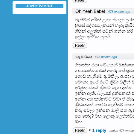
Reply
ADVERTISEMENT
Oh Yeah Babe!
·
473 weeks ago
මැතිව්ස් අයින් උනා කියලා ප්
(අපේ දේශපාලකයන් හැරුණුවිට
ගිහින් අලුතින් පටන් ගන්න හර
ඉල්ලා අස්විය යුතුයි.
Reply
හැකරයා
·
473 weeks ago
හිතන්න එපා මේකෙන් ඔක්කොම 
නායකත්වය එක් අතුරු හේතුවක
ගොඩ නැගීමේ ඇමතිල, ආපදා ක
මොකද අපේ රටේ ක්‍රීඩා වලින් 
අර්ජුන වගේ ක්‍රිකට් ගැන දන්
ඉන්න ඇති. බලයක් දුන්නොත් තන
ඉන්න අය කරනවට වඩා ඒ සියල්ල
ක්‍රීඩකයන් තෝරා ගැනීමේ හොඳ
තරු වෙලා ඉන්නෙ මාලි සහ ඇන
අය නේද? මහ ලොකු ලෙජන්ඩ්ස
ඕන.
1 reply
Reply
·
active 473 week