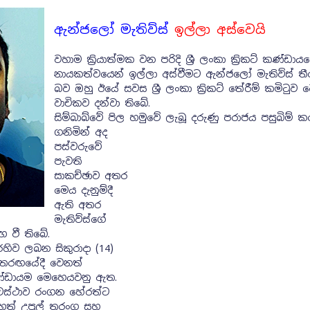
ඇන්ජලෝ මැතිව්ස්
ඉල්ලා අස්වෙයි
වහාම ක්‍රියාත්මක වන පරිදි ශ්‍රී ලංකා ක්‍රිකට් කණ්ඩාය
නායකත්වයෙන් ඉල්ලා අස්වීමට ඇන්ජලෝ මැතිව්ස් 
බව ඔහු ඊයේ සවස ශ්‍රී ලංකා ක්‍රිකට් තේරීම් කමිටුව 
වාචිකව දන්වා තිබේ.
සිම්බාබ්වේ පිල හමුවේ ලැබූ දරුණු පරාජය පසුබිම් ක
ගනිමින් අද
පස්වරුවේ
පැවති
සාකච්ඡාව අතර
මෙය දැනුම්දී
ඇති අතර
මැතිව්ස්ගේ
 වී තිබේ.
හිව ලබන සිකුරාදා (14)
 තරඟයේදී වෙනත්
කා කණ්ඩායම මෙහෙයවනු ඇත.
අවස්ථාව රංගන හේරත්ට
හෙත් උපුල් තරංග සහ