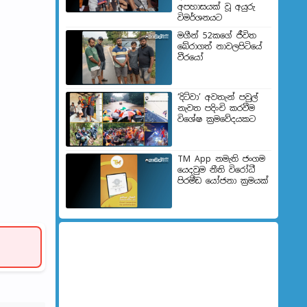
අපහාසයක් වූ අයුරු
විමර්ශනයට
මගීන් 52කගේ ජීවිත
බේරා­ගත් නාව­ල­පි­ටියේ
වීරයෝ
‘දිට්වා’ අවතැන් පවුල්
නැවත පදිංචි කරවීම
විශේෂ ක්‍රමවේදයකට
TM App නමැති ජංගම
යෙදවුම නීති විරෝධී
පිරමීඩ යෝජනා ක්‍රමයක්