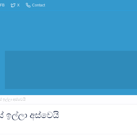
FB
X
Contact
් ඉල්ලා අස්වෙයි
් ඉල්ලා අස්වෙයි