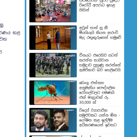
නිව්යොර්ක් නුවර යුදෙව්
විරෝධී අපරාධ ඉහළ
ගිහින්
මේ
අවුන් සාන් සූ කී
තීරණය කළ
මියගියැයි කියන ආරංචි
මැද රතුකුරුසෙන් හමුවේ
වෙත
ර
චීනයට එරෙහිව සටන්
කරන්න තායිවාන
හමුදාව පුහුණු කරන්නේ
ඇමරිකාව බව හෙලිවෙයි
ඩෙංගු එන්නත
අනුමැතිය පෞද්ගලික
රෝහල්වලට පමණයි
එක් මාත්‍රාවක් රු.
30,000 ක්
විදෙස් ව්‍යාපාරික
සමුළුවකට යන්න ඕන -
යෝෂිත කළ ඉල්ලීම
අධිකරණයෙන් ඉවතට