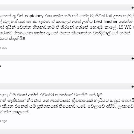
+
කෙනෙක් ඇවිත් captaincy එක ගත්තනම් හරි නේද.මැතිව්ස් fail උනා හැබැය
ල් වල තනියම ගොඩ දැම්මා ඒ කාලෙට අපේ උන්ට best finisher මෙන්න
්ස් අයින් වෙන්න හිතනවනම් ඒ තීරනේ ගත්තේ හොඳම කාලේ ,19 W
තරංගව හිතාගෙන ඉන්න ඈයෝ මතක තියාගන්න චන්දිමාල් ගේ නමත්
ට ස්තූතියි!!
s ago
+
?
+
ැහැ ටීම් එකේ අනිත් එව්වෝ තමන්ගේ වගකීම් තේරුම්
ැතිව්ගේ තීරණය මේ අවස්ථාවේ ක්‍රීඩකයෙක් හැටියට ඔහුට හොදය
 කියන එකෙත් යම් ප්‍රතිශතයක් තියෙනවා..මේ වෙලාවේ අපිට, ලංකාවේ ක්
නාවන්ත කාලයක්.
s ago
+