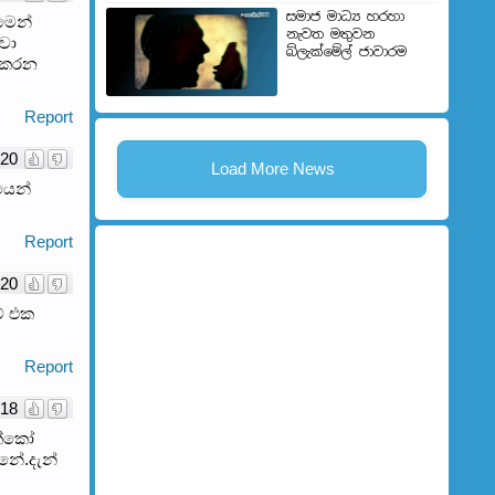
සමාජ මාධ්‍ය හරහා
මෙන්
නැවත මතුවන
වා
බ්ලැක්මේල් ජාවාරම
සාකරන
Report
20
Load More News
යෙන්
Report
20
ම් එක
Report
18
ක්කෝ
නේ.දැන්