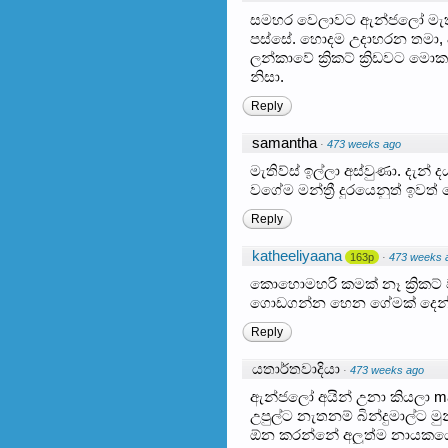
සමහර වෙලාවට ඇන්ජලෝ මැතිව
පස්සේ. හොදම උදාහරන තමා, අර
ලන්කාවේ ක්‍රිකට් ක්‍රිඩවට
නිසා.
Reply
samantha
·
473 weeks ago
මැතිව්ස් ඉල්ලා අස්වුණා. දැන
වගේම මන්ත්‍රී දුරයෙනුත් ඉව
Reply
katheeliyaana
163p
·
473 weeks 
කොහොමහරි කමක් නෑ ක්‍රිකට් 
ගොඩගන්න හෙන ගේමක් දෙන්
Reply
යතාර්තවාදියා
·
473 weeks ago
ඇන්ජලෝ අයින් උනා කියලා ma
උපුල්ට නැතනම් බින්දුමාල්ට
ඕන කරන්නේ අලුත්ම නායකයෙක