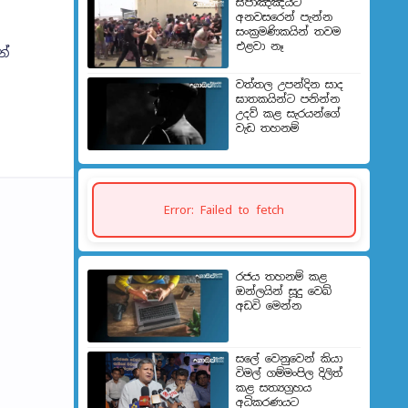
ස්පාඤ්ඤයට
අනවසරෙන් පැන්න
සංක්‍රමණිකයින් තවම
එළවා නෑ
න්
වත්තල උපන්දින සාද
ඝාතකයින්ට පනින්න
උදව් කළ සැරයන්ගේ
වැඩ තහනම්
Error: Failed to fetch
රජය තහනම් කළ
ඔන්ලයින් සූදු වෙබ්
අඩවි මෙන්න
සලේ වෙනුවෙන් කියා
විමල් ගම්මංපිල දිලිත්
කළ සත්‍යග්‍රහය
අධිකරණයට