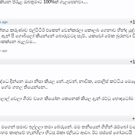
 කියන පිරුළ ඔබතුමාට 100%ක් ගැලපෙනවා....
+1
s ago
හත්තය කරුණාව එල්ටීටීඊ එකෙන් වෙන්කරලා කොලබ ගෙනාව හින්ද යුද්
යු ඇන් පි ගොබිලෝ කියන්නේ බොරුවටද සෑර්.. යකඩෝ මේක බුරනවා ව
කෙක්නෙ බැලුවම...
s ago
+1
්ධෙ දින්නෙ ඔයා නිසා කියල නේ..ගුවන්, නාවික, පොලිස් කට්ටිය මෙ
ම ගේම ගහල තියෙන්නෙ..
ොල් වෙලා ගිරව වගෙ කියෝන කෙනෙක් කියල දැන් රට්ටු හොඳටෝම 
+
් මගෙන් සමාව ඉල්ලලා තමා බේරුනේ. මම තනියෙන් ගිහින් රැම්බෝ ව
පුවහම කානුවේ හැන්ගිලා හිටපු ඕකා එලියට ආවා. ඊට පස්සේ ගෝඨාටයි