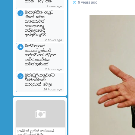
කරන “Toy එක”
9 years ago
1 hour ago
මාරාන්තික ආයුධ
3
රැසක් සමඟ
සැකකරුවන්
හයදෙනෙකු
රත්මලානේදී
අත්අඩංගුවට
2 hours ago
බන්ධනාගාර
4
නොසන්සුන්කාරී
තත්ත්වයන් පිටුපස
සංවිධානාත්මක
කුමන්ත්‍රණයක්
2 hours ago
ඕස්ට්‍රෙලියානුවන්ට
5
ඩිමෙන්ශියාව
කරදරයක් වෙලා
16 hours ago
හුස්මක් ළඟින් නාට්‍යයේ
ෂෙල්ටන්ගේ බිරිඳ -