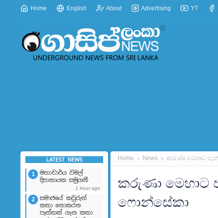
Home
English
About
Advertising
YT
Home
News
කරුණා මෙහාට පැන්න
LATEST NEWS
මහාචාර්ය විමල්
1
කරුණා මෙහාට පැ
දිසානායක සමුගනී
1 hour ago
සමාජයේ කවුරුත්
ෆොන්සේකා
2
කතා නොකරන
පැත්තක් ගැන කතා