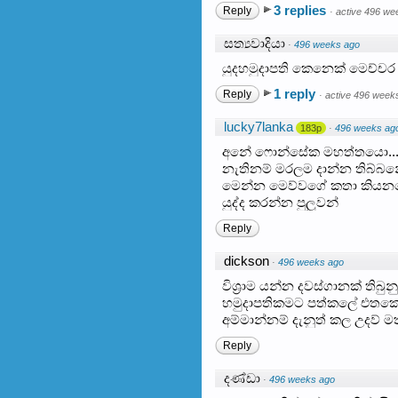
3 replies
Reply
·
active 496 we
සත්‍යවාදියා
·
496 weeks ago
යුදහමුදාපති කෙනෙක් මෙච්චර
1 reply
Reply
·
active 496 week
lucky7lanka
183p
·
496 weeks ag
අනේ ෆොන්සේක මහත්තයො... ඔබ
නැතිනම් මරලම දාන්න තිබ්බනේ
මෙන්න මෙව්වගේ කතා කියනක
යුද්ද කරන්න පුලුවන්
Reply
dickson
·
496 weeks ago
විශ්‍රාම යන්න දවස්ගානක් තිබ
හමුදාපතිකමට පත්කලේ එතකොට 
අම්මාන්නම් දැනුත් කල උදව්
Reply
දණ්ඩා
·
496 weeks ago