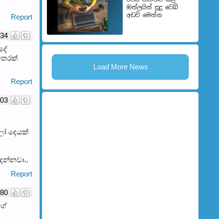
ඔන්ලයින් සූදු වෙබ්
අඩවි මෙන්න
Report
34
දේ
ිතරක්
Load More News
Report
03
ලෝ දෙයක්
දන්නවා..
Report
80
ගේ