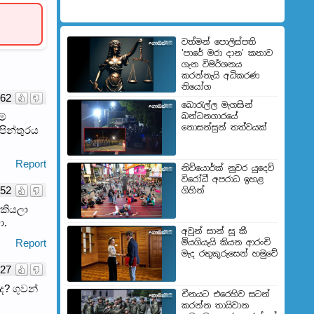
වත්මන් පොලිස්පති
'පාරේ මරා දාන' කතාව
ගැන විමර්ශනය
කරන්නැයි අධිකරණ
නියෝග
62
බොරැල්ල මැගසින්
ම්
බන්ධනගාරයේ
නොසන්සුන් තත්වයක්
පින්තුරය
Report
නිව්යොර්ක් නුවර යුදෙව්
විරෝධී අපරාධ ඉහළ
52
ගිහින්
 කියලා
ා.
අවුන් සාන් සූ කී
Report
මියගියැයි කියන ආරංචි
මැද රතුකුරුසෙන් හමුවේ
27
? ගුවන්
චීනයට එරෙහිව සටන්
කරන්න තායිවාන