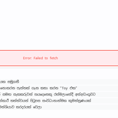
Error: Failed to fetch
ායක සමුගනී
ා නොකරන පැත්තක් ගැන කතා කරන “Toy එක”
ක් සමඟ සැකකරුවන් හයදෙනෙකු රත්මලානේදී අත්අඩංගුවට
කාරී තත්ත්වයන් පිටුපස සංවිධානාත්මක කුමන්ත්‍රණයක්
ිමෙන්ශියාව කරදරයක් වෙලා