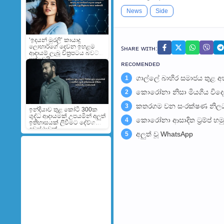
News
Side
‘ඉදයන් මුරලි’ කායාදු
ලොහාර්ගේ දෙවන ඉහළම
ꜱʜᴀʀᴇ ᴡɪᴛʜ:
ආදායම් ලැබූ චිත්‍රපටය බවට
පත්වෙයි
ʀᴇᴄᴏᴍᴇɴᴅᴇᴅ
ගාල්ලේ බාහිර සමාජය තුළ 
1
කොරෝනා නිසා මියගිය විදෙස්ග
2
කතරගම වන සංරක්ෂණ නිලධාර
3
ඉන්දියාව තුළ කෝටි 300ක
ශුද්ධ ආදායමක් උපයමින් අලුත්
කොරෝනා ආසාදිත ට්‍රම්ප් 
4
ඉතිහාසයක් ලිවීමට දේව්ගන්ට
අවස්ථාවක්
අලුත් වූ WhatsApp
5