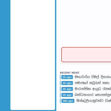
ʀᴇᴄᴇɴᴛ ɴᴇᴡꜱ
මහාචාර්ය විමල් දිසාන
1h ago
සමාජයේ කවුරුත් කත
1h ago
මාරාන්තික ආයුධ රැස
2h ago
බන්ධනාගාර නොසන්සුන්
2h ago
ඕස්ට්‍රෙලියානුවන්ට ඩ
16h ago