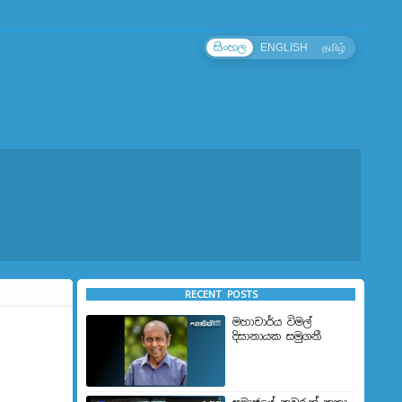
සිංහල
ENGLISH
தமிழ்
RECENT POSTS
මහාචාර්ය විමල්
දිසානායක සමුගනී