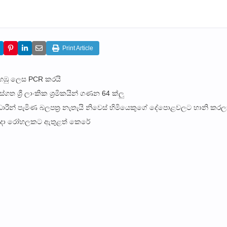
Print Article
අහඹු ලෙස PCR කරයි
ත ශ්‍රී ලාංකික ශ්‍රමිකයින් ගණන 64 ක්ලු
ීන් පැමිණ බලපත්‍ර නැතැයි නිවෙස් හිමියෙකුගේ දේපොළවලට හානි කරල
හමුදා රෝහලකට ඇතුළත් කෙරේ