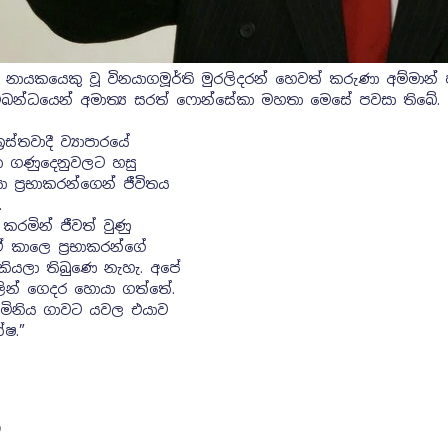
ු නායකයෙකු වූ විනයාගමූර්ති මුරලිදරන් හෙවත් කරුණා අම්මාන් 
බන්ධයෙන් අමාත්‍ය සරත් ෆොන්සේකා මහතා මෙසේ පවසා තිබේ.
ස්තවාදී ව්‍යාපාරයේ
ෂිත ගණුදෙනුවලට හසු
 ප්‍රභාකරන්ගෙන් ජීවිතය
.
 කරමින් ජීවත් වුණු
ඒ කාලෙ ප්‍රභාකරන්ගේ
කියලා තිබුණෙ නැහැ. අපේ
ුවලින් ගෙදර හොයා ගත්තේ.
ෙ මිනිය ගාවට යවල එයාව
්ෂ.”
)