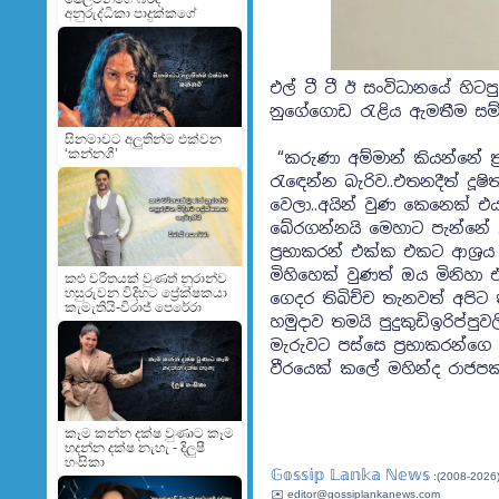
අනුරුද්ධිකා පාදුක්කගේ
එල් ටී ටී ඊ සංවිධානයේ හිටප
නුගේගොඩ රැළිය ඇමතීම සම්
සිනමාවට අලුතින්ම එක්වන
‘කන්නගී’
“කරුණා අම්මාන් කියන්නේ ත්‍ර
රැඳෙන්න බැරිව..එතනදීත් දූ
වෙලා..අයින් වුණ කෙනෙක් එයා
බේරගන්නයි මෙහාට පැන්නේ 
ප්‍රභාකරන් එක්ක එකට ආශ්‍රය
මිහිහෙක් වුණත් ඔය මිනිහා 
කළු චරිතයක් වුණත් නුරාන්ව
හසුරුවන විදිහට ප්‍රේක්ෂකයා
ගෙදර තිබිච්ච තැනවත් අපිට 
කැමැතියි-විරාජ් පෙරේරා
හමුදාව තමයි පුදුකුඩිඉරිප්ප
මැරුවට පස්සෙ ප්‍රභාකරන්ග
වීරයෙක් කලේ මහින්ද රාජපක
කෑම කන්න දක්ෂ වුණාට කෑම
හදන්න දක්ෂ නැහැ - දිලුෂී
හංසිකා
𝔾𝕠𝕤𝕤𝕚𝕡 𝕃𝕒𝕟𝕜𝕒 ℕ𝕖𝕨𝕤
:(2008-2026
✉️ editor@gossiplankanews.com