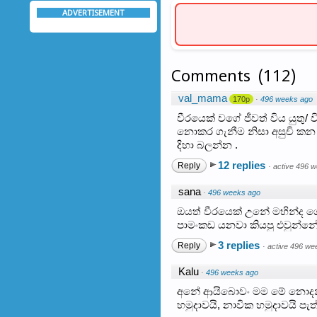
ADVERTISEMENT
Comments
(
112
)
val_mama
170p
·
496 weeks ago
වීරයෙක් වගේ ජීවත් විය යුතු/
නොකර ගැනීම නිසා අසුචි කන 
දිහා බලන්න .
12 replies
Reply
·
active 496 
sana
·
496 weeks ago
ඔයත් වීරයෙක් උනේ මහින්ද ග
පාමංකඩ යනවා කියපු එවුන්න
3 replies
Reply
·
active 496 we
Kalu
·
496 weeks ago
අනේ ආයිබොවං මම මේ නොදන්න
හමුදාවයි, නාවික හමුදාවයි ප