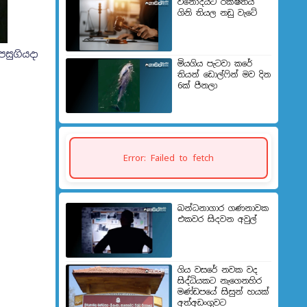
විනෝදයට රක්ෂිතය
ගිනි තියල නඩු වැටේ
පසුගියදා
මියගිය පැටවා කරේ
තියන් ඩොල්ෆින් මව දින
6ක් පීනලා
Error: Failed to fetch
බන්ධනාගාර ගණනාවක
එකවර සිදවන අවුල්
ගිය වසරේ නවක වද
සිද්ධියකට නැගෙනහිර
මණ්ඩපයේ සිසුන් හයක්
අත්අඩංගුවට