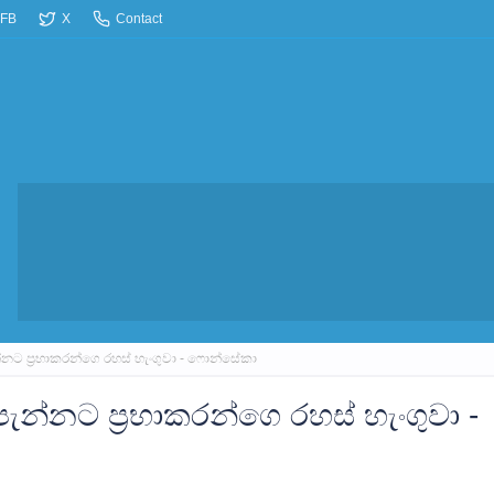
FB
X
Contact
ට ප්‍රභාකරන්ගෙ රහස් හැංගුවා - ෆොන්සේකා
න්නට ප්‍රභාකරන්ගෙ රහස් හැංගුවා -