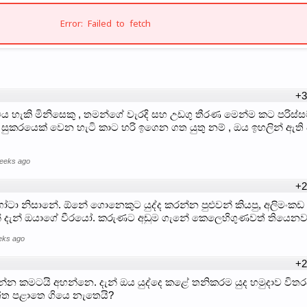
Error: Failed to fetch
+3
 විය හැකි මිනිසෙකු , තමන්ගේ වැරදි සහ උඩගු තීරණ මෙන්ම කට පරිස්ස
සුකරයෙක් වෙන හැටි කාට හරි ඉගෙන ගත යුතු නම් , ඔය ඉහලින් ඇති 
weeks ago
+2
ෝටා නිසානේ. ඕනේ ගොනෙකුට යුද්ද කරන්න පුළුවන් කියපු, අලිමංකඩ
ේ දැන් ඔයාගේ වීරයෝ. කරුණට අඩුම ගැනේ කෙලෙහිගුණවත් තියෙනව
eks ago
+2
 කමටයි අහන්නෙ. දැන් ඔය යුද්දෙ කළේ තනිකරම යුද හමුදාව විතරද
ැත්ත පළාතෙ ගියෙ නැතෙයි?