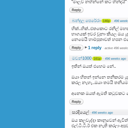
"මාලුව නහින්නේ කට හින්දයි"
Reply
බන්දුල පෙරේරා
146p
·
496 week
හික්..හික්..එතකොට රනිල් ම
භාගයක් ඉවර වුනා කියල ඔය 
නෙමෙයි හාම්පුතාවත් හපන එ
1 reply
Reply
·
active 496 week
මචන්1000
161p
·
496 weeks ago
ඉතින් ඔයත් එහෙම නේ..
ඔයා හිතන් ඉන්නෙ තනිකරම යුද
කරල නැහැ..ඔයා තමයි තනිය
අනෙක ඔයත් ඇමති කටුවකට ල
Reply
සරදියෙල්
·
496 weeks ago
ඔය කලවැද්දා කානුවෙන් ඇවිත
එල්.ටී.ටී.ඊ එක නැති කරලා අ