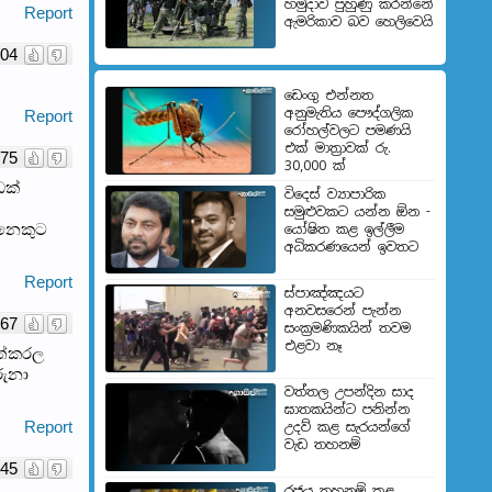
හමුදාව පුහුණු කරන්නේ
Report
ඇමරිකාව බව හෙලිවෙයි
04
ඩෙංගු එන්නත
අනුමැතිය පෞද්ගලික
Report
රෝහල්වලට පමණයි
එක් මාත්‍රාවක් රු.
75
30,000 ක්
ඩක්
විදෙස් ව්‍යාපාරික
සමුළුවකට යන්න ඕන -
ොනෙකුට
යෝෂිත කළ ඉල්ලීම
අධිකරණයෙන් ඉවතට
Report
ස්පාඤ්ඤයට
අනවසරෙන් පැන්න
67
සංක්‍රමණිකයින් තවම
එළවා නෑ
වත්කරල
රුනා
වත්තල උපන්දින සාද
ඝාතකයින්ට පනින්න
Report
උදව් කළ සැරයන්ගේ
වැඩ තහනම්
45
රජය තහනම් කළ