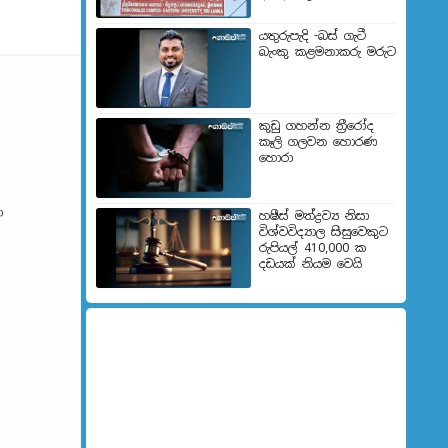
යතුරුපැදි -බස් ගැටී
බැංකු කළමනාකරු මරුට
කුඩු ගහන්න ත්‍රීරෝද
කෑලි ගලවන හොරණ
හොරා
ා
හෂීස් මත්ද්‍රව්‍ය නිසා
විශ්වවිද්‍යාල සිසුවෙකුට
රුපියල් 410,000 ක
දඩයක් නියම වෙයි