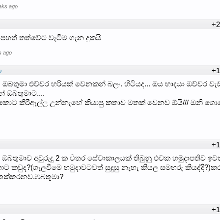
eks ago
+2
 පහත් තත්වේට වැටිම ගැන දුකයි
s ago
+1
o
තුමා එච්චර හරියක් වෙනකන් බලං. හිටියද... ඔය හාදයා ඔච්චර වැ
 ඔබතුමාට....
ොට කිරිඇල්ල උන්නැහේ කියාපු කතාව මතක් වෙනව ඕයි/// ඔනි ග
+1
ුනු ඹබතුමාව අවුරුදු 2 ක විතර සේවාකාලයක් තිබුනු එවක හමුදාපතිව ඉ
කවුද?(ගැලවීමෙ හමුදාවටවත් සුදුසු නැහැ කියල සමහරු කියද්දි?)ක
 මතක්කරනව.ඹබතුමා?
+1