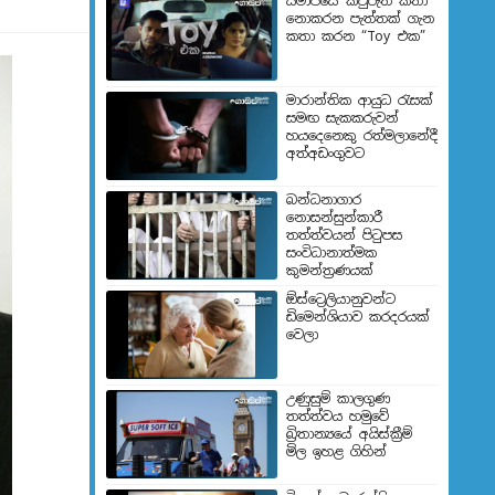
සමාජයේ කවුරුත් කතා
නොකරන පැත්තක් ගැන
කතා කරන “Toy එක”
මාරාන්තික ආයුධ රැසක්
සමඟ සැකකරුවන්
හයදෙනෙකු රත්මලානේදී
අත්අඩංගුවට
බන්ධනාගාර
නොසන්සුන්කාරී
තත්ත්වයන් පිටුපස
සංවිධානාත්මක
කුමන්ත්‍රණයක්
ඕස්ට්‍රෙලියානුවන්ට
ඩිමෙන්ශියාව කරදරයක්
වෙලා
උණුසුම් කාලගුණ
තත්ත්වය හමුවේ
බ්‍රිතාන්‍යයේ අයිස්ක්‍රීම්
මිල ඉහළ ගිහින්