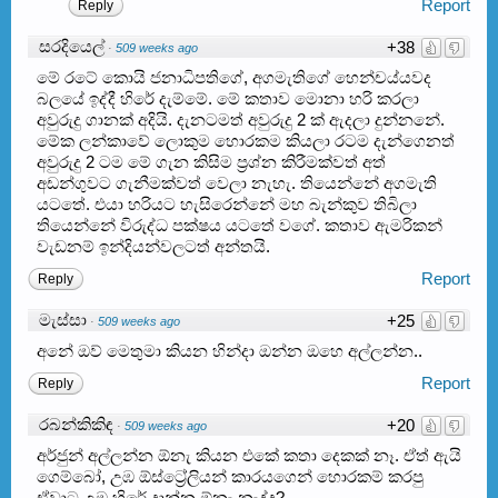
Report
Reply
සරදියෙල්
+38
·
509 weeks ago
මේ රටේ කොයි ජනාධිපතිගේ, අගමැතිගේ හෙන්චය්යවද
බලයේ ඉද්දී හිරේ දැම්මේ. මේ කතාව මොනා හරි කරලා
අවුරුදු ගානක් අදියි. දැනටමත් අවුරුදු 2 ක් ඇදලා දුන්නනේ.
මේක ලන්කාවේ ලොකුම හොරකම කියලා රටම දැන්ගෙනත්
අවුරුදු 2 ටම මේ ගැන කිසිම ප්‍රශ්න කිරීමක්වත් අත්
අඩන්ගුවට ගැනීමක්වත් වෙලා නැහැ. තියෙන්නේ අගමැති
යටතේ. එයා හරියට හැසිරෙන්නේ මහ බැන්කුව තිබිලා
තියෙන්නේ විරුද්ධ පක්ෂය යටතේ වගේ. කතාව ඇමරිකන්
වැඩනම් ඉන්දියන්වලටත් අන්තයි.
Report
Reply
මැස්සා
+25
·
509 weeks ago
අනේ ඔව් මෙතුමා කියන හින්දා ඔන්න ඔහෙ අල්ලන්න..
Report
Reply
රබන්කිකිඳ
+20
·
509 weeks ago
අර්ජුන් අල්ලන්න ඕනැ කියන එකේ කතා දෙකක් නෑ. ඒත් ඇයි
ගෙම්බෝ, උඹ ඕස්ට්‍රේලියන් කාරයගෙන් හොරකම් කරපු
ඒවාට උඹ හිරේ දාන්න ඕනැ නැද්ද?