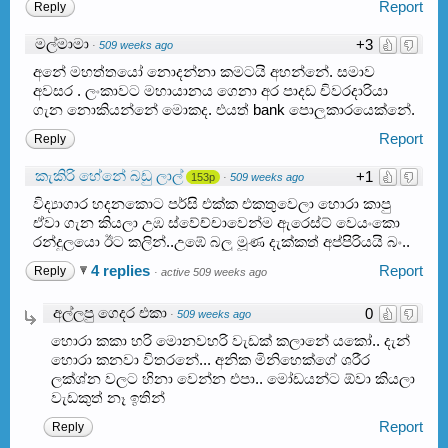
Report
Reply
මල්මාමා
+3
·
509 weeks ago
අනේ මහත්තයෝ නොදන්නා කමටයි අහන්නේ. සමාව
අවසර . ලංකාවට මහායානය ගෙනා අර පාදඩ චිවරදාරියා
ගැන නොකියන්නේ මොකද. එයත් bank පොලුකාරයෙක්නේ.
Report
Reply
කැකිරි හේනේ බඩු ලාල්
+1
153p
·
509 weeks ago
විද්‍යාගාර හදනකොට පර්සි එක්ක එකතුවෙලා හොරා කාපු
ඒවා ගැන කියලා උඹ ස්වේච්චාවෙන්ම ඇරෙස්ට් වෙයංකො
රන්දුලයො ඊට කලින්..උඹේ බලු මූණ දැක්කත් අප්පිරියයි බං..
4 replies
Report
Reply
·
active 509 weeks ago
අල්ලපු ගෙදර එකා
0
·
509 weeks ago
හොරා කකා හරි මොනවහරි වැඩක් කලානේ යකෝ.. දැන්
හොරා කනවා විතරනේ... අනික මිනිහෙක්ගේ ශරීර
ලක්ශ්න වලට හිනා වෙන්න එපා.. මෝඩයන්ට ඕවා කියලා
වැඩකුත් නෑ ඉතින්
Report
Reply