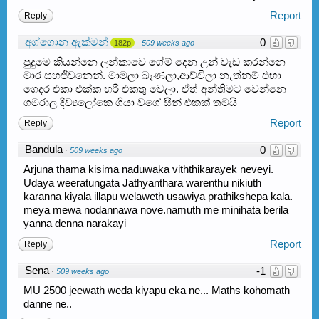
Report
Reply
අග්ගොන ඇක්මන්
0
182p
·
509 weeks ago
පුදුමෙ කියන්නෙ ලන්කාවෙ ගේම් දෙන උන් වැඩ කරන්නෙ
මාර සහජීවනෙන්. මාමලා බෑණලා,ආච්චිලා නැත්නම් එහා
ගෙදර එකා එක්ක හරි එකතු වෙලා. ඒත් අන්තිමට වෙන්නෙ
ගමරාල දිව්‍යලෝකෙ ගියා වගේ සීන් එකක් තමයි
Report
Reply
Bandula
0
·
509 weeks ago
Arjuna thama kisima naduwaka viththikarayek neveyi.
Udaya weeratungata Jathyanthara warenthu nikiuth
karanna kiyala illapu welaweth usawiya prathikshepa kala.
meya mewa nodannawa nove.namuth me minihata berila
yanna denna narakayi
Report
Reply
Sena
-1
·
509 weeks ago
MU 2500 jeewath weda kiyapu eka ne... Maths kohomath
danne ne..