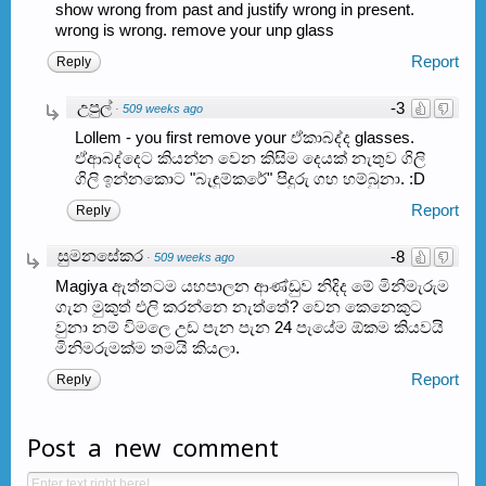
show wrong from past and justify wrong in present.
wrong is wrong. remove your unp glass
Report
Reply
උපුල්
-3
·
509 weeks ago
Lollem - you first remove your ඒකාබද්ද glasses.
ඒආබද්දෙට කියන්න වෙන කිසිම දෙයක් නැතුව ගිලි
ගිලි ඉන්නකොට "බැඳුම්කරේ" පිදුරු ගහ හම්බුනා. :D
Report
Reply
සුමනසේකර
-8
·
509 weeks ago
Magiya ඇත්තටම යහපාලන ආණ්ඩුව නිදිද මේ මිනීමැරුම
ගැන මුකුත් එලි කරන්නෙ නැත්තේ? වෙන කෙනෙකුට
වුනා නම් විමලෙ උඩ පැන පැන 24 පැයේම ඕකම කියවයි
මිනිමරුමක්ම තමයි කියලා.
Report
Reply
Post a new comment