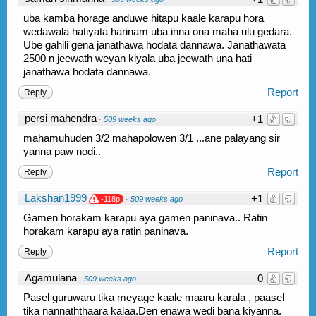
uba kamba horage anduwe hitapu kaale karapu hora
wedawala hatiyata harinam uba inna ona maha ulu gedara.
Ube gahili gena janathawa hodata dannawa. Janathawata
2500 n jeewath weyan kiyala uba jeewath una hati
janathawa hodata dannawa.
Report
Reply
persi mahendra
+1
·
509 weeks ago
mahamuhuden 3/2 mahapolowen 3/1 ...ane palayang sir
yanna paw nodi..
Report
Reply
Lakshan1999
+1
-118p
·
509 weeks ago
Gamen horakam karapu aya gamen paninava.. Ratin
horakam karapu aya ratin paninava.
Report
Reply
Agamulana
0
·
509 weeks ago
Pasel guruwaru tika meyage kaale maaru karala , paasel
tika nannaththaara kalaa.Den enawa wedi bana kiyanna.