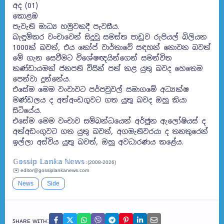
අද (01)
කොළඹ
පැවැති මාධ්‍ය හමුවකදී පැවසීය.
බැඳුම්කර වංචාවෙන් සිදුවූ සමස්ත පාඩුව රුපියල් බිලියන
1000ක් බවත්, එය කෝප් වාර්තාවේ සඳහන් නොවන බවත්
මේ ගැන සෙවීමට විශේෂඥයින්ගෙන් සමන්විත
කණ්ඩායමක් ජනපති විසින් පත් කළ යුතු බවද හෙතෙම
පෙන්වා දුන්නේය.
එසේම මෙම වංචාවට පර්පචුවල් සමාගමේ අධ්‍යක්ෂ
මණ්ඩලය ද අත්අංඩගුවට ගත යුතු බවද ඔහු කියා
සිටියේය.
එසේම මෙම වංචාව සම්බන්ධයෙන් අර්ජුන ඇලෝෂියස් ද
අත්අඩංගුවට ගත යුතු බවත්, අගමැතිවරයා ද තනතුරෙන්
ඉල්ලා අස්විය යුතු බවත්, ඔහු අවධාරණය කළේය.
𝔾𝕠𝕤𝕤𝕚𝕡 𝕃𝕒𝕟𝕜𝕒 ℕ𝕖𝕨𝕤
:(2008-2026)
✉️ editor@gossiplankanews.com
News
Side
ꜱʜᴀʀᴇ ᴡɪᴛʜ: