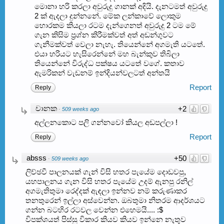
මොනා හරි කරලා අවුරුදු ගානක් අදියි. දැනටමත් අවුරුදු
2 ක් ඇදලා දුන්නනේ. මේක ලන්කාවේ ලොකුම
හොරකම කියලා රටම දැන්ගෙනත් අවුරුදු 2 ටම මේ
ගැන කිසිම ප්‍රශ්න කිරීමක්වත් අත් අඩන්ගුවට
ගැනීමක්වත් වෙලා නැහැ. තියෙන්නේ අගමැති යටතේ.
එයා හරියට හැසිරෙන්නේ මහ බැන්කුව තිබිලා
තියෙන්නේ විරුද්ධ පක්ෂය යටතේ වගේ. කතාව
ඇමරිකන් වැඩනම් ඉන්දියන්වලටත් අන්තයි
Report
Reply
චානක
+2
·
509 weeks ago
අල්ලනකොට පලි ගන්නවෝ කියල අඩපල්ලා !
Report
Reply
absss
+50
·
509 weeks ago
ලිච්ඡවී පාලනයක් ගැන් විසි හතර පැයේම දොඩවපු,
යහපාලනය ගැන විසි හතර පැයේම උදම් ඇනපු රනිල්
අගමැතිතුමා රෙද්දක් ඇඳලා ඉන්නව නම් කරුණාකර
තනතුරෙන් ඉල්ලා අස්වෙන්න. ඔබතුමා නිතරම ආදර්ශයට
ගන්න බටහිර රටවල වෙන්න එහෙමයි.... :$
විපක්ශයත් පිස්සු විකාර කියව කියව ඉන්නෙ නැතුව