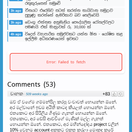
රතුකුරුසෙන් හමුවේ
චීනයට එරෙහිව සටන් කරන්න තායිවාන හමුදාව
3h ago
පුහුණු කරන්නේ ඇමරිකාව බව හෙලිවෙයි
ඩෙංගු එන්නත අනුමැතිය පෞද්ගලික රෝහල්වලට
3h ago
පමණයි එක් මාත්‍රාවක් රු. 30,000 ක්
විදෙස් ව්‍යාපාරික සමුළුවකට යන්න ඕන - යෝෂිත කළ
4h ago
ඉල්ලීම අධිකරණයෙන් ඉවතට
Error: Failed to fetch
Comments
(
53
)
චානක
+83
·
509 weeks ago
ඔව් ඒ වගේම ගම්මන්පිල කරපු වංචාවත් හොයන්න ඕනේ.
අර මල්වානේ ඉඩම අයිති කාටද කියලත් හොයන්න ඕනේ.
එතකොට අර සිරිලිය ගිණුම ගැනත් හොයන්න ඕනේ.
එතකොට, අර ඩේසි ආච්චිගේ මැණික් මල්ල ගැනත්
හොයන්න ඕනේ. එතකොට, අර මහින්දෝදය project වලින්
10% වෙනම account අකකට එකතු කරලා මොකද කරේ