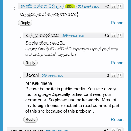
කැකිරි හේනේ බඩු ලාල්
-2
153p
·
509 weeks ago
පල මූසාලයෝ ලොකු එක නොදී
Report
Reply
අල්ලපු ගෙදර එකා
+5
·
509 weeks ago
විශේෂ නිවේදණයයි..
ලොකු එක දීමේ පේට්න්ට් බලපත්‍රය ලොල් ලාල් සතු
බව කරුනාවෙන් සලකන්න
Report
Reply
Jayani
0
·
509 weeks ago
Mr Kekirihena
Please be polite in public media..You use a very
foul language..Specially ladies cant read your
comments. So please use polite words..Most of
my foreign friends reluctant to read comment part
of this site because of this problem..
Report
Reply
saman sirimanna
+1
·
509 weeks ago