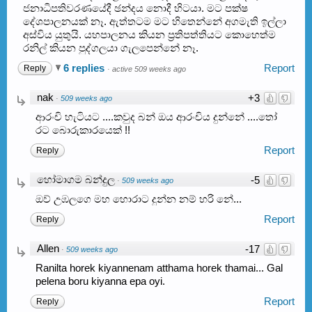
ජනාධිපතිවරණයේදී ඡන්දය නොදී හිටයා. මට පක්ෂ
දේශපාලනයක් නෑ. ඇත්තටම මට හිතෙන්නේ අගමැති ඉල්ලා
අස්විය යුතුයි. යහපාලනය කියන ප්‍රතිපත්තියට කොහෙත්ම
රනිල් කියන පුද්ගලයා ගැලපෙන්නේ නෑ.
6 replies
Report
Reply
·
active 509 weeks ago
nak
+3
·
509 weeks ago
ආරංචි හැටියට ....කවුද බන් ඔය ආරංචිය දුන්නේ ....තෝ
රට බොරුකාරයෙක් !!
Report
Reply
හෝමාගම බන්දුල
-5
·
509 weeks ago
ඔව් උඹලගෙ මහ හොරාට දුන්න නම් හරි නේ...
Report
Reply
Allen
-17
·
509 weeks ago
Ranilta horek kiyannenam atthama horek thamai... Gal
pelena boru kiyanna epa oyi.
Report
Reply