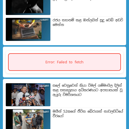
රජය තහනම් කළ ඔන්ලයින් සූදු වෙබ් අඩවි
මෙන්න
Error: Failed to fetch
සලේ වෙනුවෙන් කියා විමල් ගම්මංපිල දිලිත්
කළ සත්‍යග්‍රහය අධිකරණයට අපහාසයක් වූ
අයුරු විමර්ශනයට
මගීන් 52කගේ ජීවිත බේරා­ගත් නාව­ල­පි­ටියේ
වීරයෝ