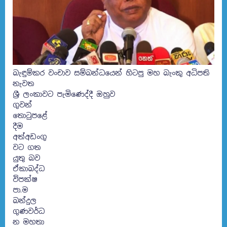
බැඳුම්කර වංචාව සම්බන්ධයෙන් හිටපු මහ බැංකු අධිපති
නැවත
ශ්‍රී ලංකාවට පැමිණෙද්දී ඔහුව
ගුවන්
තොටුපළේ
දීම
අත්අඩංගු
වට ගත
යුතු බව
ඒකාබද්ධ
විපක්ෂ
පා.ම
බන්දුල
ගුණවර්ධ
න මහතා