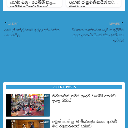
යන්න ඕන - යෝෂිත කළ
පැන්න සංක්‍රමණිකයින් තවම
ඉල්ලීම අධිකරණයෙන්
එළවා නෑ
ඉවතට
OLDER
NEWER
අගමැති රනිල් වහාම ඉල්ලා අස්වෙන්න
විවාහක කාන්තාවක සැමියා ඉදිරිපිට
- ගම්මංපිල
සමූහ දූෂණ සිද්ධියක් නිසා ඉන්දියාව
ඇවිළේ
RECENT POSTS
නිව්යොර්ක් නුවර යුදෙව් විරෝධී අපරාධ
ඉහළ ගිහින්
අවුන් සාන් සූ කී මියගියැයි කියන ආරංචි
මැද රතුකුරුසෙන් හමුවේ