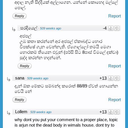
අදාල නැති සිද්දියක් අල්ලාගෙන. යන්නේ කොහෙද මල්ලේ
පොල්.
Report
Reply
සරදියෙල්
-4
·
509 weeks ago
අජපල්
උඹ කතා කරන්නේ අර අජපල් ඒකාබද්ධ හොර
විපක්ෂේ ගැන වෙන්නැති. ඒගොල්ලෝ තමයි මෙගා
හොරකම් තියෙන එවුන් (පර්සි සිට 8පාස් විමලේ දක්වා)
සුද්ද කරන්න හදන්නේ.
Report
Reply
sana
+13
·
509 weeks ago
දැන් ඕක මේකට සම්බන්ද කරොත් 88/89 ඒවත් හොයන්න
වෙයි නේ
Report
Reply
Lollem
+13
·
509 weeks ago
why dont you put your comment to a proper place, topic
is arjun not the dead body in wimals house. dont try to