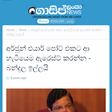
සිංහල
ENGLISH
தமிழ்
Home
News
අර්ජුන් එයාර් පෝට් එකට ආ හැටියෙම ඇරෙස්ට් කරන්න -
බන්දුල ඉල්ලයි
අර්ජුන් එයාර් පෝට් එකට ආ
හැටියෙම ඇරෙස්ට් කරන්න -
බන්දුල ඉල්ලයි
9 years ago