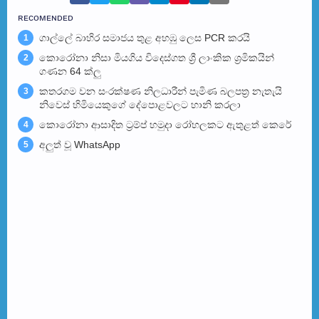
ʀᴇᴄᴏᴍᴇɴᴅᴇᴅ
ගාල්ලේ බාහිර සමාජය තුළ අහඹු ලෙස PCR කරයි
1
කොරෝනා නිසා මියගිය විදෙස්ගත ශ්‍රී ලාංකික ශ්‍රමිකයින්
2
ගණන 64 ක්ලු
කතරගම වන සංරක්ෂණ නිලධාරීන් පැමිණ බලපත්‍ර නැතැයි
3
නිවෙස් හිමියෙකුගේ දේපොළවලට හානි කරලා
කොරෝනා ආසාදිත ට්‍රම්ප් හමුදා රෝහලකට ඇතුළත් කෙරේ
4
අලුත් වූ WhatsApp
5