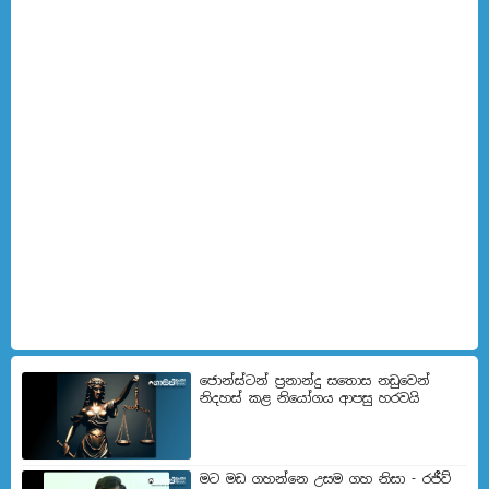
ජොන්ස්ටන් ප්‍රනාන්දු සතොස නඩුවෙන්
නිදහස් කළ නියෝගය ආපසු හරවයි
මට මඩ ගහන්නෙ උසම ගහ නිසා - රජීව්