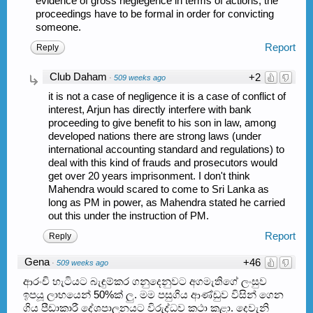
evidence of gross neglegence in terms of actions, the
proceedings have to be formal in order for convicting
someone.
Report
Reply
Club Daham
+2
·
509 weeks ago
it is not a case of negligence it is a case of conflict of
interest, Arjun has directly interfere with bank
proceeding to give benefit to his son in law, among
developed nations there are strong laws (under
international accounting standard and regulations) to
deal with this kind of frauds and prosecutors would
get over 20 years imprisonment. I don't think
Mahendra would scared to come to Sri Lanka as
long as PM in power, as Mahendra stated he carried
out this under the instruction of PM.
Report
Reply
Gena
+46
·
509 weeks ago
ආරංචි හැටියට බැඳුම්කර ගනුදෙනුවට අගමැතිගේ ලංසුව
ඉපයූ ලාභයෙන් 50%ක් ලු. මම පසුගිය ආණ්ඩුව විසින් ගෙන
ගිය පීඩාකාරී දේශපාලනයට විරුද්ධව කථා කළා. දෙවැනි