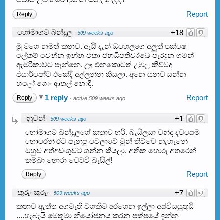
Report
Reply
හෝමාගම බන්දුල
+18
·
509 weeks ago
මූ මගෙ නමත් කනව. ඇයි දැන් ඔහෙලගෙ අලුත් පක්ෂෙ
ලේකම් වෙන්න ඉන්න එකා ජනධිපතිවරඛෙ පැරදුන ගමන්
ඇමරිකාවට පැන්නෙ. ඌ එනකොටත් උඹල කිව්වද
එයාර්පෝට් එකේදි අල්ලන්න කියලා. අනෙ යනව යන්න
හලෝ ගොං ආතල් නොදී.
1 reply
Report
Reply
·
active 509 weeks ago
නුවන්
+1
·
509 weeks ago
හෝමාගම බන්දුලගේ කතාව හරි. බැසිලයා චන්ද දවසෙම
හොරෙන් රට පැනපු වෙලාවේ මුන් කිව්වේ නැහැනේ
ඔහුව අත්අඩංගුවට ගන්න කියලා. අනික හොරු අතරෙන්
කම්බා හොරා වෙච්චි බැසිල්!
Report
Reply
කුරුං කුරුං
+7
·
509 weeks ago
කතාව ඇත්ත අගමැති වගකීම අරගෙන ඉල්ලා අස්වියයුතුයි
....හැබැයි මෙතුමා නියෝජනය කරන පක්ෂයේ ඉන්න