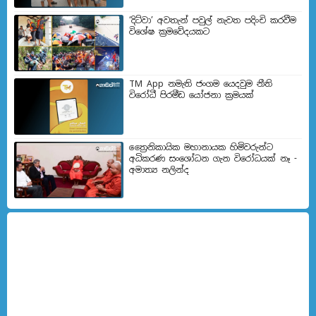
‘දිට්වා’ අවතැන් පවුල් නැවත පදිංචි කරවීම
විශේෂ ක්‍රමවේදයකට
TM App නමැති ජංගම යෙදවුම නීති
විරෝධී පිරමීඩ යෝජනා ක්‍රමයක්
ත්‍රෛනිකායික මහානායක හිමිවරුන්ට
අධිකරණ සංශෝධන ගැන විරෝධයක් නෑ -
අමාත්‍ය නලින්ද