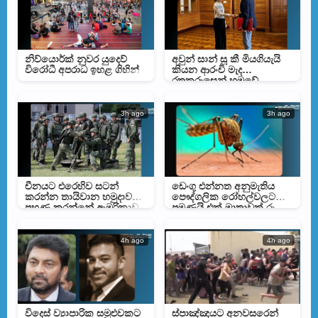
නිව්යොර්ක් නුවර යුදෙව්
අවුන් සාන් සූ කී මියගියැයි
විරෝධී අපරාධ ඉහළ ගිහින්
කියන ආරංචි මැද
රතුකුරුසෙන් හමුවේ
3h ago
3h ago
චීනයට එරෙහිව සටන්
ඩෙංගු එන්නත අනුමැතිය
කරන්න තායිවාන හමුදාව
පෞද්ගලික රෝහල්වලට
පුහුණු කරන්නේ ඇමරිකාව
පමණයි එක් මාත්‍රාවක් රු.
බව හෙලිවෙයි
30,000 ක්
4h ago
4h ago
විදෙස් ව්‍යාපාරික සමුළුවකට
ස්පාඤ්ඤයට අනවසරෙන්