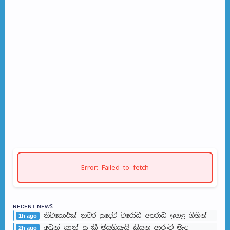
Error: Failed to fetch
ʀᴇᴄᴇɴᴛ ɴᴇᴡꜱ
නිව්යොර්ක් නුවර යුදෙව් විරෝධී අපරාධ ඉහළ ගිහින්
1h ago
අවුන් සාන් සූ කී මියගියැයි කියන ආරංචි මැද
2h ago