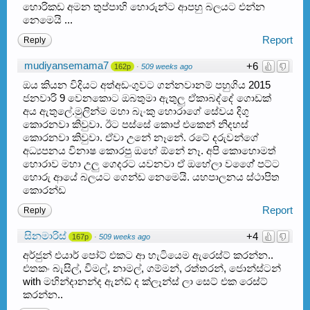
හොරිකඩ අමන තුප්පාහි හොරුන්ට ආපහු බලයට එන්න
නෙමෙයි ...
Report
Reply
mudiyansemama7
+6
162p
·
509 weeks ago
ඔය කියන විදියට අත්අඩංගුවට ගන්නවානම් පහුගිය 2015
ජනවාරි 9 වෙනකොට ඔබතුමා ඇතුලු ඒකාබද්දේ ගොඩක්
අය ඇතුලේ.මුලින්ම මහා බැංකු හොරාගේ සේවය දිගු
කොරනවා කිවුවා. ඊට පස්සේ කොප් එකෙන් නිදහස්
කොරනවා කිවුවා. ඒවා උනේ නෑනේ. රටේ දරුවන්ගේ
අධ්‍යපනය විනාෂ කොරපු ඔහේ ඕනේ නෑ. අපි කොහොමත්
හොරාව මහා උලු ගෙදරට යවනවා ඒ ඔහේලා වගේේ පට්ට
හොරු ආයේ බලයට ගෙන්ඩ නෙමෙයි. යහපාලනය ස්ථාපිත
කොරන්ඩ
Report
Reply
සිනමාරිස්
+4
167p
·
509 weeks ago
අර්ජුන් එයාර් පෝට් එකට ආ හැටියෙම ඇරෙස්ට් කරන්න..
එතකං බැසිල්, විමල්, නාමල්, ගම්මන්, රත්තරන්, ජොන්ස්ටන්
with මහින්දානන්ද ඇන්ඩ් ද ක්ලෑන්ස් ලා සෙට් එක රෙස්ට්
කරන්න..