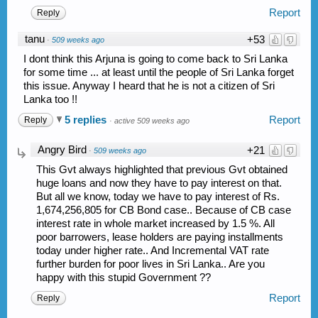
Report
Reply
tanu
+53
·
509 weeks ago
I dont think this Arjuna is going to come back to Sri Lanka
for some time ... at least until the people of Sri Lanka forget
this issue. Anyway I heard that he is not a citizen of Sri
Lanka too !!
5 replies
Report
Reply
·
active 509 weeks ago
Angry Bird
+21
·
509 weeks ago
This Gvt always highlighted that previous Gvt obtained
huge loans and now they have to pay interest on that.
But all we know, today we have to pay interest of Rs.
1,674,256,805 for CB Bond case.. Because of CB case
interest rate in whole market increased by 1.5 %. All
poor barrowers, lease holders are paying installments
today under higher rate.. And Incremental VAT rate
further burden for poor lives in Sri Lanka.. Are you
happy with this stupid Government ??
Report
Reply