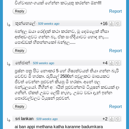
විශ්වාසභංගයක් ගේන්න කටයුතු කරන්න ඕන!!!
Report
Reply
තුන්හෙලේ
+16
·
509 weeks ago
බන්දුල ඔයා රෙද්දක් කථා කරනව, මූ දෙමළෙක් නිසා
අත්අඩංගුවට ගන්න බෑ, ඒක සංහිදියාවට හොද නෑ....
පොඩ්ඩක් හිතන්නකෝ බන්දුල.....
Report
Reply
‍තේජාන්
+4
·
509 weeks ago
ප්‍රෂ්න පත්‍ර පිට නොකර 5 හේ ශිෂ්‍යත්වයත් තියා ගන්න බැරි
වෙච්ච මී හරකා. රුපියල් 2500න් පවුලකට මාසයකට
ජීවත් වෙන්න පුළුවන් කියපු මී හරකා. අනේ පල
බන්ධුලයෝ. ගිිහින් අායිත් පුළුවන්නම් ටියුෂන් කඩයක් දා
ගනින්. ඒකත් උඔට ලේසි නැහැ. උඔට වඩා දැන් ඉන්න
පොරවල්වලට ටියුෂන් පුළුවන්.
Report
Reply
sri lankan
+2
·
509 weeks ago
ai ban appi methana katha karanne badumkara