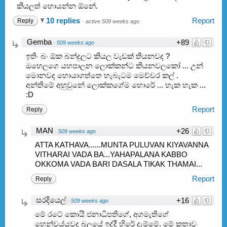
කියලත් හොයන්න ඕනේ.
10 replies
Report
Reply
·
active 509 weeks ago
Gemba
+89
·
509 weeks ago
ඉතිං බං ඕක බන්දුලට කියල වැඩක් තියනවද ?
ඔහෙලගෙ යහපාලන ලොක්කන්ට කියනවලකෝ ... උන්
මොනවද හොයාගත්තෙ හැබැටම මෙච්චර කල් .
අන්තිමේ අහුවුනේ ලොක්කගේම හොරේ ... හැක හැක ...
:D
Report
Reply
MAN
+26
·
509 weeks ago
ATTA KATHAVA......MUNTA PULUVAN KIYAVANNA
VITHARAI VADA BA...YAHAPALANA KABBO
OKKOMA VADA BARI DASALA TIKAK THAMAI...
Report
Reply
සරදියෙල්
+16
·
509 weeks ago
මේ රටේ කොයි ජනාධිපතිගේ, අගමැතිගේ
හෙන්චය්යවද බලයේ ඉද්දී හිරේ දැම්මේ. මේ කතාව