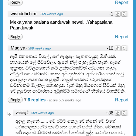
Report
Reply
wisuddhi himi
-1
·
509 weeks ago
Meka yaha paalana aanduwak newei...Yahapaalana
Paanduwak
Report
Reply
Magiya
-10
·
509 weeks ago
ඈයි එතකොට විමල් , ගේ ඈතුලෙ සෑකකටයුතු මිනීයක්.
නහයෙන් ලේ පිටවෙලා, ඈගේ නිල් පෑහෑ වුන තෑන්, ඈගේ
ශුක්‍රානු, විමලයගෙන් කට උත්තරයක්වත් අරගෙන නෑහෑ.
අර්ජුන් ගෙ වංචාවෙ ගනන අපි දන්නවා. අනිවාර්යයෙන් නඩු
දමා මුදල අයකරගත යුතුයි. නමුත් මවකට දරුවෙකුගෙ
වටිනාකම මිලකල නොහෑක. දෑන් ඔහු මියගොස් සිටියත් ඔහු
වෙනුවෙන් සාධාරනය ඉටුකිරීම සමාජයේ/ නීතියේ වගකීමකි.
6 replies
Report
Reply
·
active 509 weeks ago
අජපල්
+36
·
509 weeks ago
අදාල නෑනේ,,,,... මේ රටට කෙල වෙන්නේ මේ වගේ
දේශපාලකයන්ට කඩේ යන ගොන් හරක් නිසා. මොකක්
හරි දෙයක් කිව්වත් තමන්ගේ පක්ෂේ සුද්ද කරන්න යනවා,