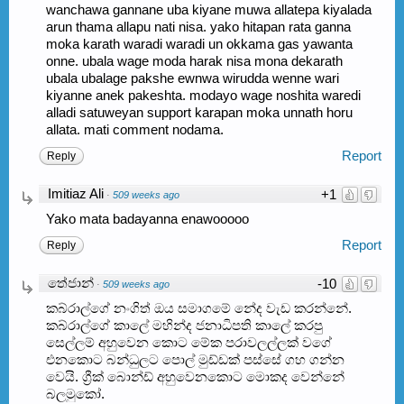
wanchawa gannane uba kiyane muwa allatepa kiyalada
arun thama allapu nati nisa. yako hitapan rata ganna
moka karath waradi waradi un okkama gas yawanta
onne. ubala wage moda harak nisa mona dekarath
ubala ubalage pakshe ewnwa wirudda wenne wari
kiyanne anek pakeshta. modayo wage noshita waredi
alladi satuweyan support karapan moka unnath horu
allata. mati comment nodama.
Report
Reply
Imitiaz Ali
+1
·
509 weeks ago
Yako mata badayanna enawooooo
Report
Reply
තේජාන්
-10
·
509 weeks ago
කබ්රාල්ගේ නංගිත් ඔය සමාගමේ නේද වැඩ කරන්නේ.
කබ්රාල්ගේ කාලේ මහින්ද ජනාධිපති කාලේ කරපු
සෙල්ලම් අහුවෙන කොට මේක පරාවලල්ලක් වගේ
එනකොට බන්ධුලට පොල් මුඩ්ඩක් පස්සේ ගහ ගන්න
වෙයි. ග්‍රීක් බොන්ඩ් අහුවෙනකොට මොකද වෙන්නේ
බලමුකෝ.