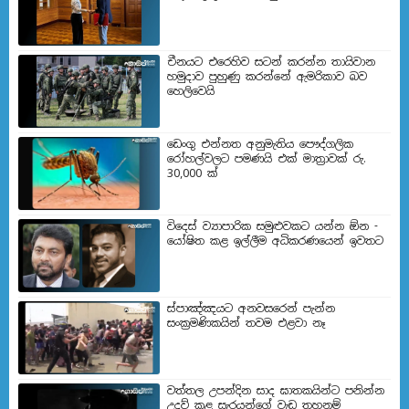
චීනයට එරෙහිව සටන් කරන්න තායිවාන
හමුදාව පුහුණු කරන්නේ ඇමරිකාව බව
හෙලිවෙයි
ඩෙංගු එන්නත අනුමැතිය පෞද්ගලික
රෝහල්වලට පමණයි එක් මාත්‍රාවක් රු.
30,000 ක්
විදෙස් ව්‍යාපාරික සමුළුවකට යන්න ඕන -
යෝෂිත කළ ඉල්ලීම අධිකරණයෙන් ඉවතට
ස්පාඤ්ඤයට අනවසරෙන් පැන්න
සංක්‍රමණිකයින් තවම එළවා නෑ
වත්තල උපන්දින සාද ඝාතකයින්ට පනින්න
උදව් කළ සැරයන්ගේ වැඩ තහනම්