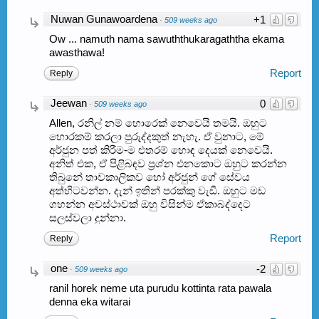
Nuwan Gunawoardena
+1
·
509 weeks ago
Ow ... namuth nama sawuththukaragaththa ekama
awasthawa!
Report
Reply
Jeewan
0
·
509 weeks ago
Allen, රනිල් නම් හොරෙක් නෙවෙයි තමයි. ඔහුට
හොරකම් කරලා පුරුද්දකුත් නැහැ. ඒ වුනාට, මේ
අර්ජුන පත් කිරීම-ම එතරම් හොඳ දෙයක් නෙවෙයි.
අනිත් එක, ඒ පිළිබඳව ප්‍රශ්න එනකොට ඔහුට කරන්න
තිබුනේ තාවකාලිකව හෝ අර්ජුන් ගේ සේවය
අත්හිටවන්න. දැන් ඉතින් පරක්කු වැඩී. ඔහුට මඩ
ගහන්න අවස්ථාවක් ඔහු විසින්ම ඒකාබද්දෙට
සලස්වලා දුන්නා.
Report
Reply
one
-2
·
509 weeks ago
ranil horek neme uta purudu kottinta rata pawala
denna eka witarai