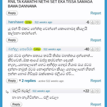
RNIL TA KAMATHI NETHI SET EKA TISSA SAMAGA
BAWA DANNAWA
Report
Reply
harshawe
-6
119p
·
511 weeks ago
යූ එන් පී එකට හේත්තු වෙන්නේ කොහොමද කියලයි
කල්පනා කරන්නේ.
Report
Reply
බන්දුල පෙරේරා
-40
146p
·
511 weeks ago
මුළු රටම දන්නා සත්‍යය තමයි තිස්ස මහත්තය දන්නෙත්...
කිව්වෙත්..ඕක ආයේ ඔප්පු කරවන්න දෙයක්
නැහැ..යහපාලානේ හෙට අනිද්දා ගෙදර ගියාම ඔය රටම
දන්නා නමුත් රටම නොදන්නවා කියල යහපාලානේ හිතන්
ඉන්න හොර ගිවිසුම් ඔක්කොම එලියට ඒවි...
2 replies
Report
Reply
·
active 511 weeks ago
මල්ටි බැරල්
+22
·
511 weeks ago
හා හා නැගිටින්න.... එලි වෙලා
Report
Reply