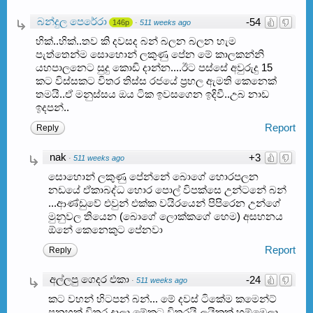
බන්දුල පෙරේරා
-54
146p
·
511 weeks ago
හික්..හික්..තව කි දවසද බන් බලන බලන හැම
පැත්තෙන්ම සොහොන් ලකුණු පේන මේ කාලකන්නි
යහපාලනෙට සුදු කොඩි දාන්න....ඊට පස්සේ අවුරුදු 15
කට විස්සකට විතර තිස්ස රජයේ ප්‍රභල ඇමති කෙනෙක්
තමයි..ඒ මනුස්සය ඔය ටික ඉවසගෙන ඉදිවී..උබ නාඩ
ඉදපන්..
Report
Reply
nak
+3
·
511 weeks ago
සොහොන් ලකුණු පේන්නේ බොගේ හොරපලන
නඩයේ ඒකාබද්ධ හොර පොල් විපක්සෙ උන්ටනේ බන්
...ආණ්ඩුවේ එවුන් එක්ක වයිරයෙන් පිපිරෙන උන්ගේ
මුනුවල තියෙන (බොගේ ලොක්කගේ හෙම) අසහනය
ඕනේ කෙනෙකුට පේනවා
Report
Reply
අල්ලපු ගෙදර එකා
-24
·
511 weeks ago
කට වහන් හිටපන් බන්... මේ දවස් ටිකේම කමෙන්ට්
පනහක් විතර දාලා මේකට විතරයි ලයිකක් හම්ඹෙලා