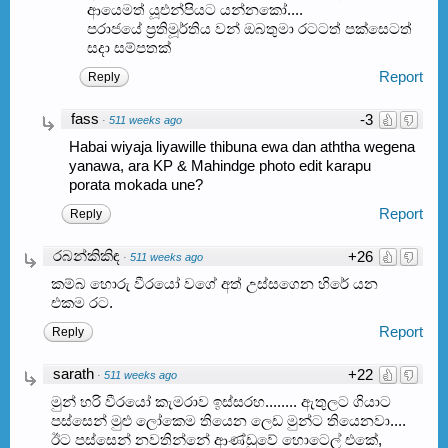
ආයෙමත් යූඑන්පියට යන්නකෝ....
පරාජයේ ප්‍රතිමූර්තිය වන් ඔබතුමා රටටත් පක්සෙටත්
සදා සම්පතක්
Report
Reply
fass
-3
·
511 weeks ago
Habai wiyaja liyawille thibuna ewa dan aththa wegena
yanawa, ara KP & Mahindge photo edit karapu
porata mokada une?
Report
Reply
රබන්කිකිඳ
+26
·
511 weeks ago
කම්බ හොරු වීරයෝ වගේ අත් උස්සගෙන හිරේ යන
එකම රට.
Report
Reply
sarath
+22
·
511 weeks ago
මුන් හරි වීරයෝ කැමරාව ඉස්සරහ........ ඇතුලට ගියාට
පස්සෙන් මුළු ලෝකෙම තියෙන ලෙඩ මුන්ට තියෙනවා....
ඊට පස්සෙන් නවතින්නේ ආණ්ඩුවේ හොටෙල් එකේ,