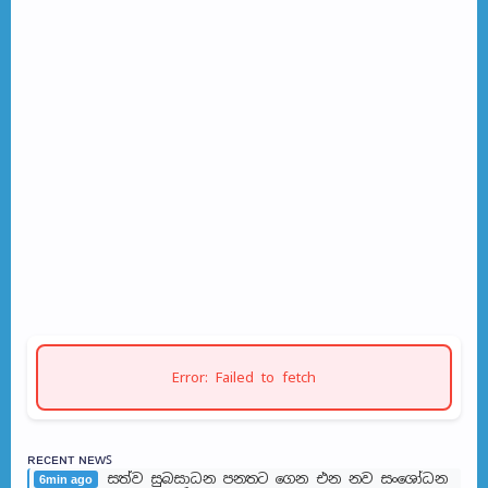
Error: Failed to fetch
ʀᴇᴄᴇɴᴛ ɴᴇᴡꜱ
සත්ව සුබසාධන පනතට ගෙන එන නව සංශෝධන
6min ago