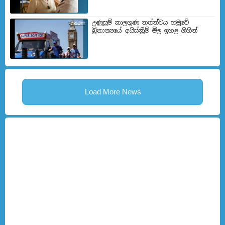
උණුසුම් කාලගුණ තත්ත්වය හමුවේ
බ්‍රිතාන්‍යයේ අයිස්ක්‍රීම් මිල ඉහළ ගිහින්
Load More News