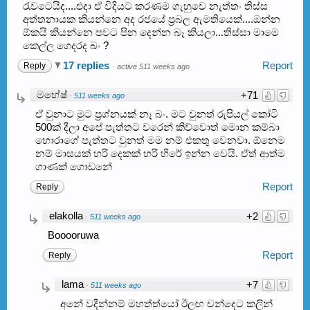
රැවටෙයිද....එදා ඒ විදියට කරණම ගැහුවෙ නැත්තං තිස්ස
අත්තනායක කියන්නෙ අද රජයේ ප්‍ර‍බල ඇමතියෙක්....ඔන්න
ඕකයි කියන්නෙ පවට පින දෙන්න බෑ කියලා...තිස්සා මාමෙ
කෙල්ල ගෙදරද බං ?
17 replies
Report
Reply
·
active 511 weeks ago
මහේෂ්
+71
·
511 weeks ago
ඒ වුනාට මුට ප්‍රශ්නයක් නෑ බං. මට වුනත් රුපියල් කෝටි
500ක් දීලා අපේ පැත්තට වරෙන් කිව්වොත් මොන කම්බා
හොරාගේ පැත්තට වුනත් මම නම් එකතු වෙනවා. ඕනෙම
නම් මාසයක් හරි දෙකක් හරි හිරේ ඉන්න වෙයි. ඒත් ආත්ම
ගාණක් ගොඩනේ
Report
Reply
elakolla
+2
·
511 weeks ago
Booooruwa
Report
Reply
lama
+7
·
511 weeks ago
අනේ වදීන්නම් මහත්ත්යෝ ඊලඟ චන්දෙට කලින්