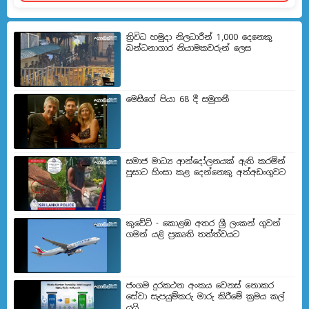
ත්‍රිවිධ හමුදා නිලධාරීන් 1,000 දෙනෙකු
බන්ධනාගාර නියාමකවරුන් ලෙස
මෙසීගේ පියා 68 දී සමුගනී
සමාජ මාධ්‍ය ආන්දෝලනයක් ඇති කරමින්
පූසාට හිංසා කළ දෙන්නෙකු අත්අඩංගුවට
කුවේට් - කොළඹ අතර ශ්‍රී ලංකන් ගුවන්
ගමන් යළි ප්‍රකෘති තත්ත්වයට
ජංගම දුරකථන අංකය වෙනස් නොකර
සේවා සැපයුම්කරු මාරු කිරීමේ ක්‍රමය කල්
යයි