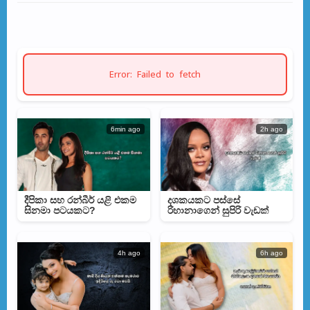
Error: Failed to fetch
6min ago
2h ago
දීපිකා සහ රන්බීර් යළි එකම
දශකයකට පස්සේ
සිනමා පටයකට?
රිහානාගෙන් සුපිරි වැඩක්
4h ago
6h ago