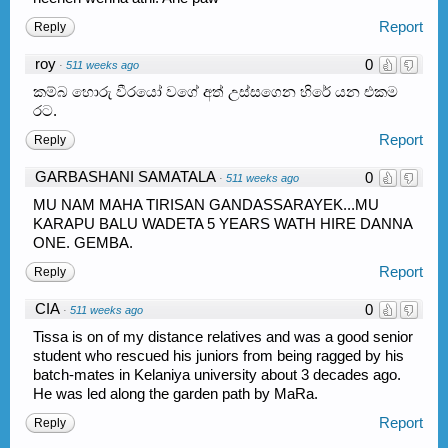
Report
Reply
roy
0
·
511 weeks ago
කම්බ හොරු වීරයෝ වගේ අත් උස්සගෙන හිරේ යන එකම
රට.
Report
Reply
GARBASHANI SAMATALA
0
·
511 weeks ago
MU NAM MAHA TIRISAN GANDASSARAYEK...MU
KARAPU BALU WADETA 5 YEARS WATH HIRE DANNA
ONE. GEMBA.
Report
Reply
CIA
0
·
511 weeks ago
Tissa is on of my distance relatives and was a good senior
student who rescued his juniors from being ragged by his
batch-mates in Kelaniya university about 3 decades ago.
He was led along the garden path by MaRa.
Report
Reply