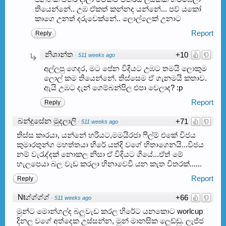
තියෙන්නේ.. උඹ ඒකත් කන්නද යන්නේ... පව් යකෝ
කාගෙ උනත් දරුවෙක්නේ.. ලොල්ලෙක් උනාට
Report
Reply
නිශාන්ත
+10
·
511 weeks ago
අල්ලපු ගෙදර, මට පේන විදියට උඹට තමයි ලොකුම
ලොල් කම තියෙන්නේ. තිස්සෙම ඒ ගැනමයි කතාව.
ඇයි උඹට දැන් ගෙම්බන්පිල එපා වෙලාද? :p
Report
Reply
බන්දුසේන මුදලාලි
+71
·
511 weeks ago
තිස්ස කාරයා, යන්නේ හරියට,මමයිරජා ෆිල්ම් එකේ විජය
කුමාරතුන්ග මහත්තයා හිරේ යත්දි වගේ හිතාගෙනයි...විජය
නම් වැරැද්දක් නොකල නිසා ඒ විදියට ගියේ...ඒත් මේ
හැලපෙයා බලු වැඩ කරලා හිනාවෙවී යන කැත විතරක්......
Report
Reply
Ntග්ග්ග්ග්
+66
·
511 weeks ago
මුන්ට මොන්ගල්ද බලුවැඩ කරල හිරේට යනකොට worlcup
දිනල වගේ අත්දෙක උස්සන්න, මුන් මානසික ලෙඩ්ඩු. ලැජ්ජ