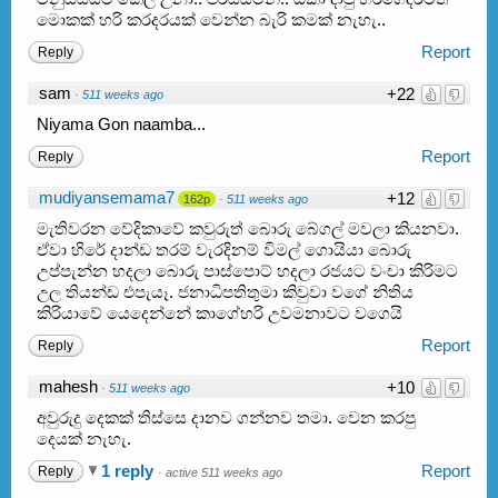
මොකක් හරි කරදරයක් වෙන්න බැරි කමක් නැහැ..
Report
Reply
sam
+22
·
511 weeks ago
Niyama Gon naamba...
Report
Reply
mudiyansemama7
+12
162p
·
511 weeks ago
මැතිවරන වේදිකාවේ කවුරුත් බොරු බේගල් මවලා කියනවා.
ඒවා හිරේ දාන්ඩ තරම් වැරදිනම් විමල් ගොයියා බොරු
උප්පැන්න හදලා බොරු පාස්පොට් හදලා රජයට වංචා කිරිමට
උල තියන්ඩ එපැයෑ. ජනාධිපතිතුමා කිවුවා වගේ නිතිය
කිරියාවේ යෙදෙන්නේ කාගේහරි උවමනාවට වගෙයි
Report
Reply
mahesh
+10
·
511 weeks ago
අවුරුදු දෙකක් තිස්සෙ දානව ගන්නව තමා. වෙන කරපු
දෙයක් නැහැ.
1 reply
Report
Reply
·
active 511 weeks ago