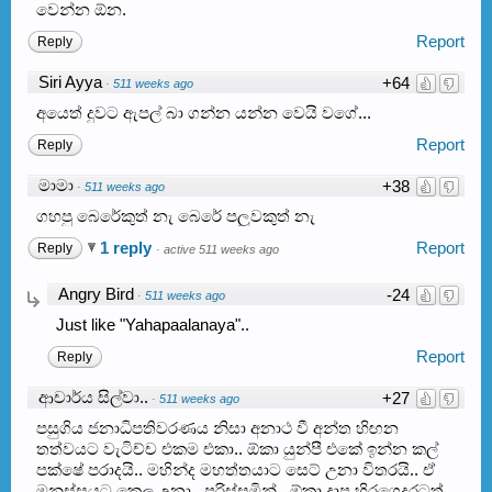
වෙන්න ඕන.
Report
Reply
Siri Ayya
+64
·
511 weeks ago
අයෙත් දුවට ඇපල් බා ගන්න යන්න වෙයි වගේ...
Report
Reply
මාමා
+38
·
511 weeks ago
ගහපු බෙරේකුත් නැ බෙරේ පලුවකුත් නැ
1 reply
Report
Reply
·
active 511 weeks ago
Angry Bird
-24
·
511 weeks ago
Just like "Yahapaalanaya"..
Report
Reply
ආචාර්ය සිල්වා..
+27
·
511 weeks ago
පසුගිය ජනාධිපතිවරණය නිසා අනාථ වී අන්ත හිඟන
තත්වයට වැටිච්ච එකම එකා.. ඕකා යුන්පී එකේ ඉන්න කල්
පක්ෂේ පරාදයි.. මහින්ද මහත්තයාට සෙට් උනා විතරයි.. ඒ
මනුස්සයට කෙල උනා.. පරිස්සමින්.. ඕකා දාපු හිරගෙදරටත්