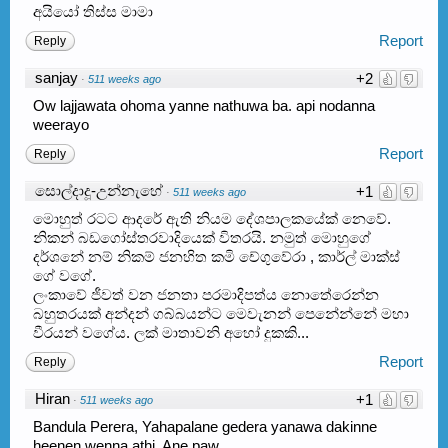
අයියෝ තිස්ස මාමා
Report
Reply
sanjay
+2
·
511 weeks ago
Ow lajjawata ohoma yanne nathuwa ba. api nodanna
weerayo
Report
Reply
සොල්දාදූ-උන්නැහේ
+1
·
511 weeks ago
මොහුත් රටට ආදරේ ඇති නියම දේශපාලකයේක් නෙවේ.
නිකන් බඩගෝස්තරවාදියෙක් විතරයි. නමුත් මොහුගේ
දර්ශනේ නම් නිකම් ජනහිත කමි චේගුවේරා , කාර්ල් මාක්ස්
ගේ වගේ.
ලංකාවේ ජීවත් වන ජනතා පරමාදිපත්ය නොතේරෙන්න
බහුතරයක් අන්දන් ගබ්බයන්ට මෙවැනන් පෙනේන්නේ මහා
වීරයන් වගේය. ලක් මාතාවනි අහෝ දුකකි...
Report
Reply
Hiran
+1
·
511 weeks ago
Bandula Perera, Yahapalane gedera yanawa dakinne
heenen wenna athi. Ane paw