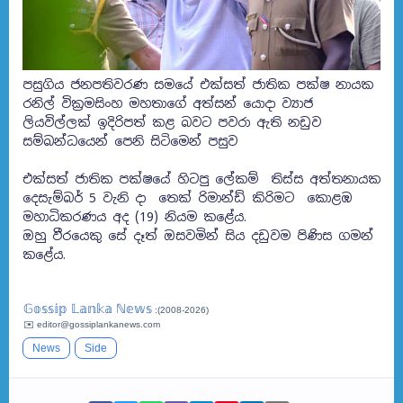
පසුගිය ජනපතිවරණ සමයේ එක්සත් ජාතික පක්ෂ නායක
රනිල් වික්‍රමසිංහ මහතාගේ අත්සන් යොදා ව්‍යාජ
ලියවිල්ලක් ඉදිරිපත් කළ බවට පවරා ඇති නඩුව
සම්බන්ධයෙන් පෙනි සිටිමෙන් පසුව
එක්සත් ජාතික පක්ෂයේ හිටපු ලේකම් තිස්ස අත්තනායක
දෙසැම්බර් 5 වැනි දා තෙක් රිමාන්ඩ් කිරිමට කොළඹ
මහාධිකරණය අද (19) නියම කළේය.
ඔහු වීරයෙකු සේ දෑත් ඔසවමින් සිය දඩුවම පිණිස ගමන්
කළේය.
𝔾𝕠𝕤𝕤𝕚𝕡 𝕃𝕒𝕟𝕜𝕒 ℕ𝕖𝕨𝕤
:(2008-2026)
✉️ editor@gossiplankanews.com
News
Side