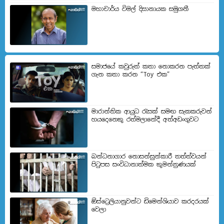
මහාචාර්ය විමල් දිසානායක සමුගනී
සමාජයේ කවුරුත් කතා නොකරන පැත්තක්
ගැන කතා කරන “Toy එක”
මාරාන්තික ආයුධ රැසක් සමඟ සැකකරුවන්
හයදෙනෙකු රත්මලානේදී අත්අඩංගුවට
බන්ධනාගාර නොසන්සුන්කාරී තත්ත්වයන්
පිටුපස සංවිධානාත්මක කුමන්ත්‍රණයක්
ඕස්ට්‍රෙලියානුවන්ට ඩිමෙන්ශියාව කරදරයක්
වෙලා