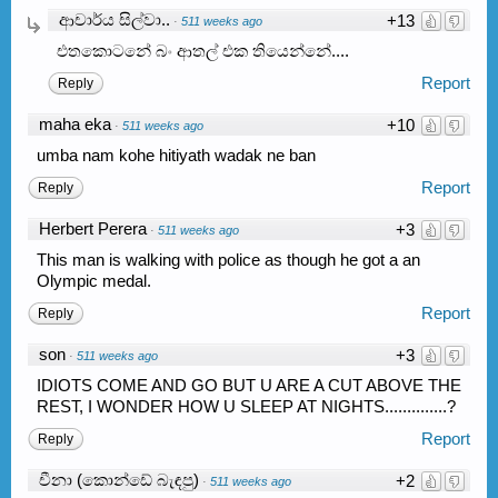
ආචාර්ය සිල්වා..
+13
·
511 weeks ago
එතකොටනේ බං ආතල් එක තියෙන්නේ....
Report
Reply
maha eka
+10
·
511 weeks ago
umba nam kohe hitiyath wadak ne ban
Report
Reply
Herbert Perera
+3
·
511 weeks ago
This man is walking with police as though he got a an
Olympic medal.
Report
Reply
son
+3
·
511 weeks ago
IDIOTS COME AND GO BUT U ARE A CUT ABOVE THE
REST, I WONDER HOW U SLEEP AT NIGHTS..............?
Report
Reply
චීනා (කොන්ඩේ බැඳපු)
+2
·
511 weeks ago