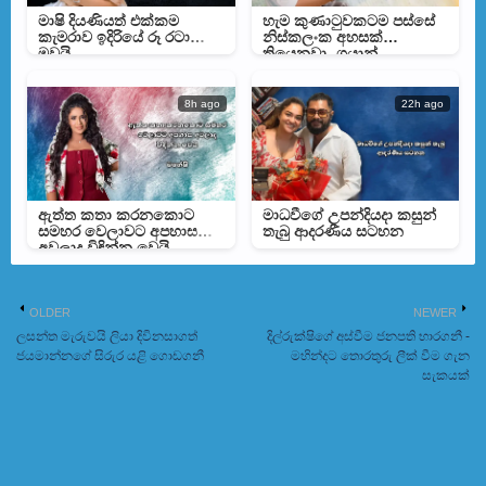
මාෂි දියණියත් එක්කම
හැම කුණාටුවකටම පස්සේ
කැමරාව ඉදිරියේ රූ රටා
නිස්කලංක අහසක්
මවයි
තියෙනවා- ගයාන්
ගුණවර්ධන
8h ago
22h ago
ඇත්ත කතා කරනකොට
මාධවීගේ උපන්දියදා කසුන්
සමහර වෙලාවට අපහාස
තැබු ආදරණීය සටහන
අවලාද විඳින්න වෙයි –
මහේෂිගෙන් සටහනක්
OLDER
NEWER
ලසන්ත මැරුවයි ලියා දිවිනසාගත්
දිල්රුක්ෂිගේ අස්වීම ජනපති භාරගනී -
ජයමාන්නගේ සිරුර යළි ගොඩගනී
මහින්දට තොරතුරු ලීක් වීම ගැන
සැකයක්