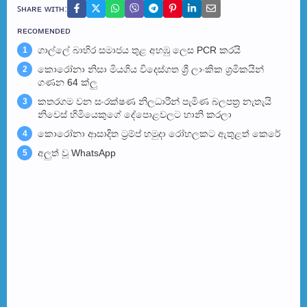
ꜱʜᴀʀᴇ ᴡɪᴛʜ:
ʀᴇᴄᴏᴍᴇɴᴅᴇᴅ
ගාල්ලේ බාහිර සමාජය තුළ අහඹු ලෙස PCR කරයි
1
කොරෝනා නිසා මියගිය විදෙස්ගත ශ්‍රී ලාංකික ශ්‍රමිකයින්
2
ගණන 64 ක්ලු
කතරගම වන සංරක්ෂණ නිලධාරීන් පැමිණ බලපත්‍ර නැතැයි
3
නිවෙස් හිමියෙකුගේ දේපොළවලට හානි කරලා
කොරෝනා ආසාදිත ට්‍රම්ප් හමුදා රෝහලකට ඇතුළත් කෙරේ
4
අලුත් වූ WhatsApp
5