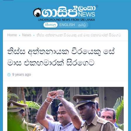
සිංහල
ENGLISH
தமிழ்
Home
News
තිස්ස අත්තනායක වීරයෙකු සේ මාස එකහමාරක් සිරගෙට
තිස්ස අත්තනායක වීරයෙකු සේ
මාස එකහමාරක් සිරගෙට
9 years ago