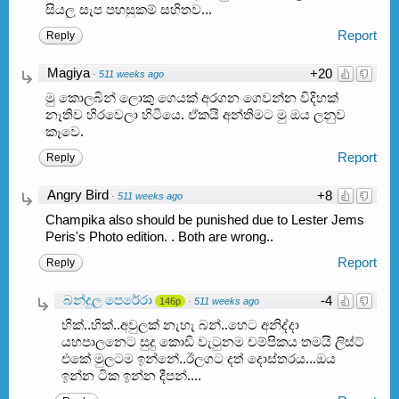
සියලු සැප පහසුකම් සහිතව...
Report
Reply
Magiya
+20
·
511 weeks ago
මු කොලබින් ලොකු ගෙයක් අරගන ගෙවන්න විදිහක්
නෑතිව හිරවෙලා හිටියෙ. ඒකයි අන්තිමට මු ඔය ලනුව
කෑවෙ.
Report
Reply
Angry Bird
+8
·
511 weeks ago
Champika also should be punished due to Lester Jems
Peris's Photo edition. . Both are wrong..
Report
Reply
බන්දුල පෙරේරා
-4
146p
·
511 weeks ago
හික්..හික්..අවුලක් නැහැ බන්..හෙට අනිද්දා
යහපාලනෙට සුදු කොඩි වැටුනම චම්පිකය තමයි ලිස්ට්
එකේ මුලටම ඉන්නේ..ඊලගට දත් දොස්තරය...ඔය
ඉන්න ටික ඉන්න දීපන්....