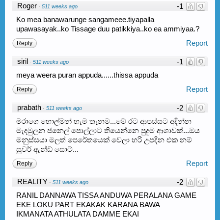
Roger
-1
·
511 weeks ago
Ko mea banawarunge sangameee.tiyapalla
upawasayak..ko Tissage duu patikkiya..ko ea ammiyaa.?
Report
Reply
siril
-1
·
511 weeks ago
meya weera puran appuda......thissa appuda
Report
Reply
prabath
-2
·
511 weeks ago
මරාගෙ හොල්මන් හැම තැනම...මේ රට ආපස්සට අදින්න
මැදමුලන ජනෙල් පොල්ලාට තියෙන්නෙ පුදුම ආශාවක්...ඔය
මනුස්සයා මලත් පෙරේතයෙක් වෙලා හරි උපදින එක නම්
සුවර් ඇන්ඩ් සොට්...
Report
Reply
REALITY
-2
·
511 weeks ago
RANIL DANNAWA TISSA ANDUWA PERALANA GAME
EKE LOKU PART EKAKAK KARANA BAWA
IKMANATA ATHULATA DAMME EKAI