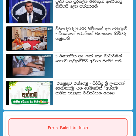
ට්‍රම්ප් සිය පුද්ගලික නීතීඥයා ඇමරිකානු
නීතිපති ලෙස පත්කරගනී
විනිසුරුවරු දිගටම හිටියොත් අපි අමාරුවේ
- විපක්ෂයේ රොත්තක් මහනායක හිමිවරු
හමුවෙති
5 ශිෂ්‍යත්වය හා උසස් පෙළ බාධාවකින්
තොරව පැවැත්වීමට අවශ්‍ය පියවර ගනී
'එකමුතුව එක්වෙමු - පිරිසිදු ශ්‍රී ලංකාවක්
ගොඩනගමු' යන තේමාවෙන් "අත්තම"
ජාතික පවිත්‍රතා වැඩසටහන ඇරඹේ
Error: Failed to fetch