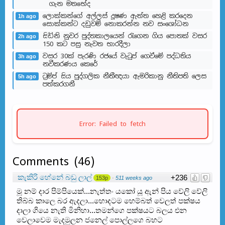
ගැන මතභේ​ද
ලොක්කන්ගේ අල්ලස් දූෂණ ඇත්ත හෙළි කරදෙන
1h ago
සොක්කන්ට දඩුවම් නොකරන්න නව සංශෝධන
සිඩ්නි නුවර පුද්තකාලයෙන් රැගෙන ගිය පොතක් වසර
2h ago
150 කට පසු නැවත භාරදීලා
වසර 30ක් පැරණි රජයේ වැටුප් ගෙවීමේ පද්ධතිය
3h ago
නවීකරණය කෙරේ
ට්‍රම්ප් සිය පුද්ගලික නීතීඥයා ඇමරිකානු නීතිපති ලෙස
5h ago
පත්කරගනී
Error: Failed to fetch
Comments
(
46
)
කැකිරි හේනේ බඩු ලාල්
+236
153p
·
511 weeks ago
මූ නම් දාර පිම්පියෙක්...නැත්තං යකෝ යූ ඇන් පිය වේලි වේලි
තිබ්බ කාලෙ බර ඇදලා...හොදටම හෙම්බත් වෙලත් පක්ෂය
දාලා ගියෙ නැති මිනිහා...තමන්ගෙ පක්ෂයට බලය එන
වෙලාවෙම මැදමුලන ජනෙල් පොල්ලගෙ බහට