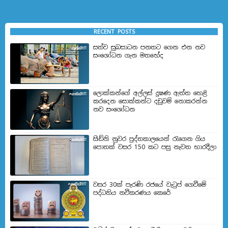
RECENT POSTS
සත්ව සුබසාධන පනතට ගෙන එන නව
සංශෝධන ගැන මතභේ​ද
ලොක්කන්ගේ අල්ලස් දූෂණ ඇත්ත හෙළි
කරදෙන සොක්කන්ට දඩුවම් නොකරන්න
නව සංශෝධන
සිඩ්නි නුවර පුද්තකාලයෙන් රැගෙන ගිය
පොතක් වසර 150 කට පසු නැවත භාරදීලා
වසර 30ක් පැරණි රජයේ වැටුප් ගෙවීමේ
පද්ධතිය නවීකරණය කෙරේ