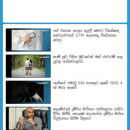
පස් වසරක කාලය තුළදී මෙරට විශේෂඥ
වෛද්‍යවරුන් 3,791 දෙනෙකු විදේශගත
වෙලා
පෙම් සුව විඳින මුවාවෙන් මත් ජාවාරම් කළ
යුවළ අත්අඩංගුවට
ශානිගේ පමාවූ DIG තනතුර ලැබේ SDIG 4
ක් මාරු කෙරේ
කැලණිවැලි දුම්රිය මාර්ගය රත්නපුරය දක්වා
දීර්ඝ කිරීම, කොළඹ තදාසන්න දුම්රිය මාර්ග
විදුලියනය කිරීම ඊළඟ​ට