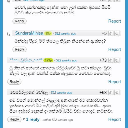
මචන්, පුන්නක්කු දෙන්න ඕන උන් එක්ක අව්වේ පිච්චි
පිච්චි ගිය අපේම ජනතාවට තමයි.
Report
Reply
SundaraMinisa
+5
95p
·
522 weeks ago
මිනිස්සු පිදුරු මිටි තියෙල තිබුන කියන්නේ ඇත්තද?
Report
Reply
**~~..චුටියා..~~**
+73
193p
·
522 weeks ago
මු හිතන් ඉන්නේ අනාගත රජ්ජුරුවෝ මු තමා කියලා. බුවා
ක්ලබ් වල දාන ඩාන්ස් එක්ක බලපුවාම මෙව්වා මොනවද.
Report
Reply
පෙරේරලාගේ බන්දුල
+68
·
522 weeks ago
මේ වගේ මොන්ගල් රාළලාද අනාගතේ රට කොරවන්න
ඉන්නෙ. අනේ ඊට කලින් අපි චුත වෙලා යනවනම්... අපෙ
සීයා ඉස්සර දෙකක් දා ගත්තම ඔයිට වඩා හොඳට නටනවා.
1 reply
Report
Reply
·
active 522 weeks ago