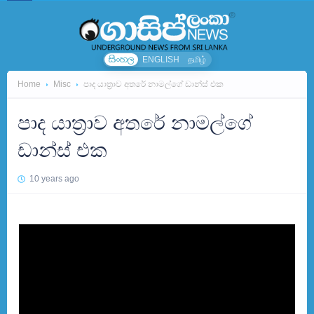
සිංහල
ENGLISH
தமிழ்
Home
Misc
පාද යාත්‍රාව අතරේ නාමල්ගේ ඩාන්ස් එක
පාද යාත්‍රාව අතරේ නාමල්ගේ
ඩාන්ස් එක
10 years ago