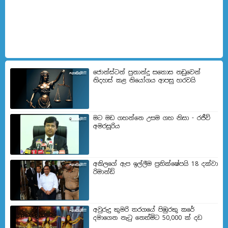
ජොන්ස්ටන් ප්‍රනාන්දු සතොස නඩුවෙන්
නිදහස් කළ නියෝගය ආපසු හරවයි
මට මඩ ගහන්නෙ උසම ගහ නිසා - රජීව්
අමරසූරිය
අකිලගේ ඇප ඉල්ලීම ප්‍රතික්ෂේපයි 18 දක්වා
රිමාන්ඩ්
අවුරුදු කුමරි තරගයේ පිඹුරකු කරේ
දමාගෙන නැටු නෙත්මිට 50,000 ක් දඩ