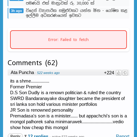
පමණයි එක් මාත්‍රාවක් රු. 30,000 ක්
විදෙස් ව්‍යාපාරික සමුළුවකට යන්න ඕන - යෝෂිත කළ
3h ago
ඉල්ලීම අධිකරණයෙන් ඉවතට
Error: Failed to fetch
Comments
(
62
)
Ata Puncha
+224
·
522 weeks ago
its a shme...............
Former Premier
D.S Son Dudly is a renown politician & ruled the country
SWRD Bandaranayake doughter became the president of
sri lanka son hold various minister portfolios
JR Son is renowned personality
Premadasa's son is a minister...... but appachchi's son is a
mongol palhorek saha minimaruwek.........................vedio
show how cheap this mongol
12 replies
Report
Reply
·
active 522 weeks ago