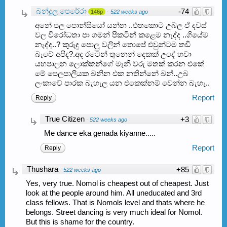
බන්දුල පෙරේරා
-74
146p
·
522 weeks ago
අනේ පල පොන්සියෝ යන්න ..එතකොට උබල ඒ දවස්
වල විරෝධතා පා ගමන් පිකටින් කළෙම නැද්ද ..ගියේම
නැද්ද..? කුරුදු පොලු වලින් තොපේ එවුන්ටම තඩි
බෑවේ අපිද?.අද රටෙන් තුනෙන් දෙකක් උදේ හවා
යහපාලන ලොක්කන්ගේ මෑනි වරු මතක් කරන එකේ
මේ පෙලපාලියක බනින එක නතින්නේ බන්..උබ
ලංකාවේ පාරක බැහැල යන එකෙක්නම් වෙන්න බැහැ..
Report
Reply
True Citizen
+3
·
522 weeks ago
Me dance eka genada kiyanne.....
Report
Reply
Thushara
+85
·
522 weeks ago
Yes, very true. Nomol is cheapest out of cheapest. Just
look at the people around him. All uneducated and 3rd
class fellows. That is Nomols level and thats where he
belongs. Street dancing is very much ideal for Nomol.
But this is shame for the country.