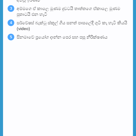
අත්වූ ඉරණම
අම්මගෙ ඒ කාලෙ මූණම දුවටයි තාත්තගෙ ඒකාලෙ මූණම
3
පුතාටයි එන හැටි
සර්වේෂස් බැක්ටු ස්කූල් ගිය සනත් පාසලේදී ගුටි කෑ හැටි කියයි
4
(video)
සිනමාවේ ප්‍රයෝග දාන්න පෙර සහ පසු නිරීක්ෂණය
5