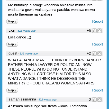
Me huththige putalage wadanisa ahinsaka minissunta
wada arila gewal walata yanna parakku wenawa mewa
munta therenne na kalakani
Report
Reply
Lion
+5
·
522 weeks ago
Lolla dance ..;)
Report
Reply
guest
+2
·
522 weeks ago
WHAT A DANCE MAN.....I THINK HE IS BORN DANCER
RATHER THAN A LAWYER OR POLITICIAN. NOW
THESE PEOPLE WHO DO NOT UNDERSTAND
ANYTHING WILL CRITICISE HIM FOR THIS ALSO.
WHAT A DANCE. I THINK HE DESERVES THE
MINISTRY OF CULTURAL AND WOMEN'S AFFAIRS.
Report
Reply
saman sirimanna
0
·
522 weeks ago
Ahinsaka minisunge salli tikata widala u natanawa.