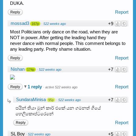
DUKA.
Report
Reply
mossad3
+9
167p
·
522 weeks ago
Most Politicians only dance on the road, when they are
NOT in power. After getting the leading hand they
never dance with normal people. This comment belongs to
any leading party. Pretty shame situation.
Report
Reply
Nishan
+7
174p
·
522 weeks ago
1 reply
Report
Reply
·
active 522 weeks ago
SundaraMinisa
+7
95p
·
522 weeks ago
පයින් තියා මුන් කාර් එකේ යන ගමනත් ගියේ
හෙලිකොප්ටරෙනේ
Report
Reply
SL Boy
+5
·
522 weeks ago