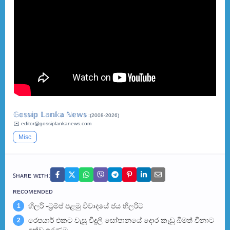
𝔾𝕠𝕤𝕤𝕚𝕡 𝕃𝕒𝕟𝕜𝕒 ℕ𝕖𝕨𝕤
:(2008-2026)
✉️ editor@gossiplankanews.com
Misc
ꜱʜᴀʀᴇ ᴡɪᴛʜ:
ʀᴇᴄᴏᴍᴇɴᴅᴇᴅ
හිලරි -ට්‍රම්ප් පළමු විවාදයේ ජය හිලරිට
1
රෙපයාර් එකට වැසූ විදුලි සෝපානයේ දොර කැඩූ බීමත් චීනාට
2