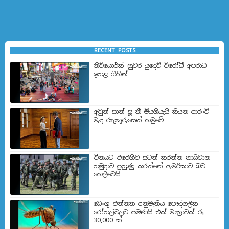
RECENT POSTS
නිව්යොර්ක් නුවර යුදෙව් විරෝධී අපරාධ
ඉහළ ගිහින්
අවුන් සාන් සූ කී මියගියැයි කියන ආරංචි
මැද රතුකුරුසෙන් හමුවේ
චීනයට එරෙහිව සටන් කරන්න තායිවාන
හමුදාව පුහුණු කරන්නේ ඇමරිකාව බව
හෙලිවෙයි
ඩෙංගු එන්නත අනුමැතිය පෞද්ගලික
රෝහල්වලට පමණයි එක් මාත්‍රාවක් රු.
30,000 ක්