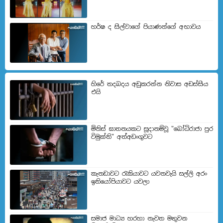
හර්ෂ ද සිල්වාගේ පියාණන්ගේ අභාවය
හිරේ තදබදය අඩුකරන්න නිවාස අඩස්සිය
එයි
මිනිස් ඝාතනයකට සූදානම්වූ "බෝධිරාජා පුර
විමුක්ති" අත්අඩංගුවට
කැනඩාවට රැකියාවට යවනවැයි සල්ලි අරං
ඉතියෝපියාවට යවලා
සමාජ මාධ්‍ය හරහා නැවත මතුවන