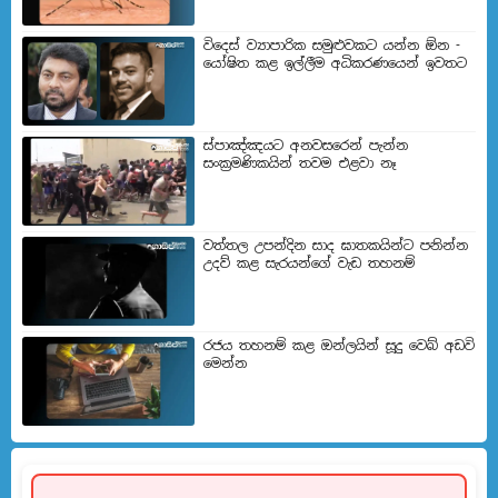
විදෙස් ව්‍යාපාරික සමුළුවකට යන්න ඕන -
යෝෂිත කළ ඉල්ලීම අධිකරණයෙන් ඉවතට
ස්පාඤ්ඤයට අනවසරෙන් පැන්න
සංක්‍රමණිකයින් තවම එළවා නෑ
වත්තල උපන්දින සාද ඝාතකයින්ට පනින්න
උදව් කළ සැරයන්ගේ වැඩ තහනම්
රජය තහනම් කළ ඔන්ලයින් සූදු වෙබ් අඩවි
මෙන්න