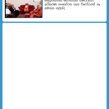
ත්‍රෛනිකායික මහානායක හිමිවරුන්ට
අධිකරණ සංශෝධන ගැන විරෝධයක් නෑ -
අමාත්‍ය නලින්ද