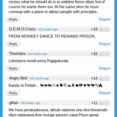
victory what he should do is to sideline these idiots but of
course he wants them too. At the same time he must
comeup with a plane to attract people with principles.
Report
Reply
D.E.M.O.Crazy
+19
·
522 weeks ago
FROM MONKEY DANCE TO REMAND PRISON.
Report
Reply
Thushara
+18
·
522 weeks ago
Loketama nondi wena Rajapaksala.
Report
Reply
Angry Bird
+14
·
522 weeks ago
Kandy to Pettah .. 🐂🐃🐄🐴🐐🐕🐰🐢🐏🐗🐸🐒🐪🐫🐆🐲
Report
Reply
gihan
+11
·
522 weeks ago
Me hora perakadoruwa, athule natanna ona eka thwamath
eliye natanawa.Ane munge passen yana Pisso ganai