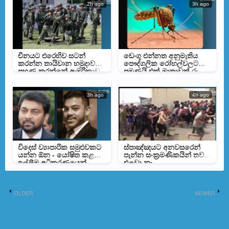
2h ago
3h ago
චීනයට එරෙහිව සටන්
ඩෙංගු එන්නත අනුමැතිය
කරන්න තායිවාන හමුදාව
පෞද්ගලික රෝහල්වලට
පුහුණු කරන්නේ ඇමරිකාව
පමණයි එක් මාත්‍රාවක් රු.
බව හෙලිවෙයි
30,000 ක්
3h ago
4h ago
විදෙස් ව්‍යාපාරික සමුළුවකට
ස්පාඤ්ඤයට අනවසරෙන්
යන්න ඕන - යෝෂිත කළ
පැන්න සංක්‍රමණිකයින් තවම
ඉල්ලීම අධිකරණයෙන්
එළවා නෑ
ඉවතට
OLDER
NEWER