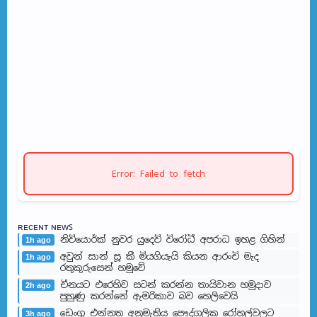
Error: Failed to fetch
ʀᴇᴄᴇɴᴛ ɴᴇᴡꜱ
නිව්යොර්ක් නුවර යුදෙව් විරෝධී අපරාධ ඉහළ ගිහින්
1h ago
අවුන් සාන් සූ කී මියගියැයි කියන ආරංචි මැද
1h ago
රතුකුරුසෙන් හමුවේ
චීනයට එරෙහිව සටන් කරන්න තායිවාන හමුදාව
2h ago
පුහුණු කරන්නේ ඇමරිකාව බව හෙලිවෙයි
ඩෙංගු එන්නත අනුමැතිය පෞද්ගලික රෝහල්වලට
3h ago