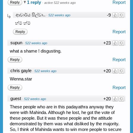
1 reply
Report
Reply
·
active 522 weeks ago
ආචාර්ය සිල්වා..
-9
·
522 weeks ago
හ්ම් හ්ම්
Report
Reply
supun
+23
·
522 weeks ago
what a shame ! disgusting.
Report
Reply
chris gayle
+20
·
522 weeks ago
Wenna.star
Report
Reply
guest
+20
·
522 weeks ago
These people who are in this padayathra anyway they
were with Mahinda. Although he lost, he got the vote of
these people. But it was these people and the attitude
demonstrated by them was what disliked by the majority.
So, I think of Mahinda wants to win more people to secure