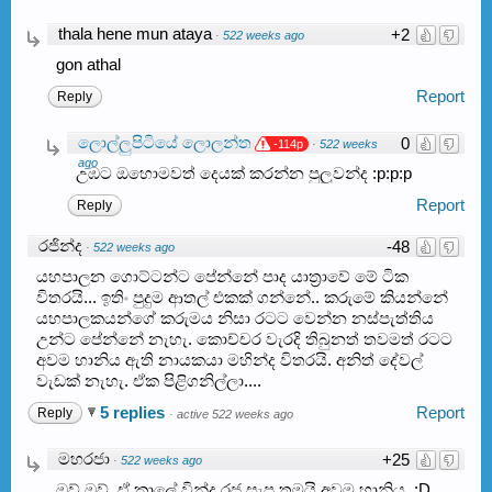
thala hene mun ataya
+2
·
522 weeks ago
gon athal
Report
Reply
ලොල්ලුපිටියේ ලොලන්ත
0
-114p
·
522 weeks
ago
උඹට ඔහොමවත් දෙයක් කරන්න පුලුවන්ද :p:p:p
Report
Reply
රජින්ද
-48
·
522 weeks ago
යහපාලන ගොට්ටන්ට පේන්නේ පාද යාත්‍රාවේ මේ ටික
විතරයි... ඉතිං පුදුම ආතල් එකක් ගන්නේ.. කරුමේ කියන්නේ
යහපාලකයන්ගේ කරුමය නිසා රටට වෙන්න නස්පැත්තිය
උන්ට පේන්නේ නැහැ. කොච්චර වැරදි තිබුනත් තවමත් රටට
අවම හානිය ඇති නායකයා මහින්ද විතරයි. අනිත් දේවල්
වැඩක් නැහැ. ඒක පිළිගනිල්ලා....
5 replies
Report
Reply
·
active 522 weeks ago
මහරජා
+25
·
522 weeks ago
ඔව් ඔව්. ඒ කාලේ වින්ද රජ සැප තමයි අවම හානිය. :D