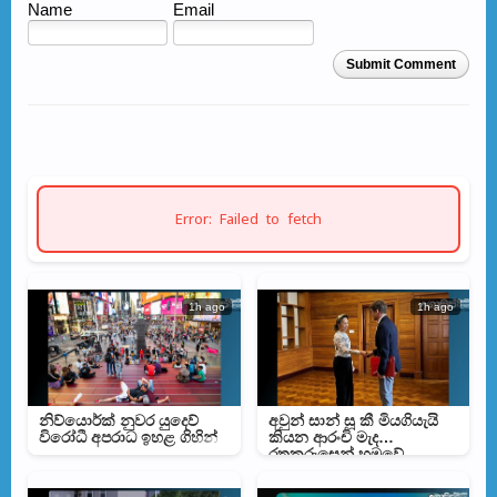
Name
Email
Submit Comment
Error: Failed to fetch
1h ago
1h ago
නිව්යොර්ක් නුවර යුදෙව්
අවුන් සාන් සූ කී මියගියැයි
විරෝධී අපරාධ ඉහළ ගිහින්
කියන ආරංචි මැද
රතුකුරුසෙන් හමුවේ