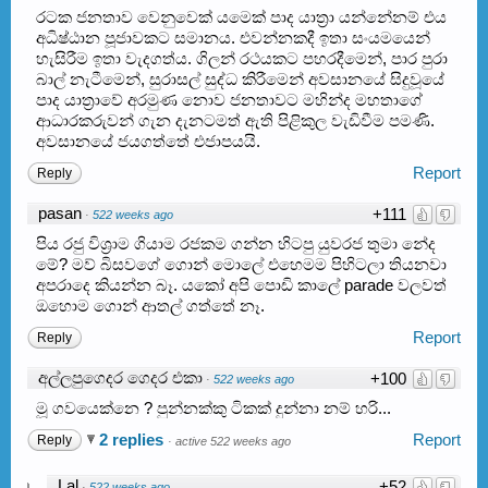
රටක ජනතාව වෙනුවෙක් යමෙක් පාද යාත්‍රා යන්නේනම් එය
අධිෂ්ඨාන පූජාවකට සමානය. එවන්නකදී ඉතා සංයමයෙන්
හැසිරීම ඉතා වැදගත්ය. ගිලන් රථයකට පහරදීමෙන්, පාර පුරා
බාල් නැටීමෙන්, සුරාසල් සුද්ධ කිරීමෙන් අවසානයේ සිදුවූයේ
පාද යාත්‍රාවේ අරමුණ නොව ජනතාවට මහින්ද මහතාගේ
ආධාරකරුවන් ගැන දැනටමත් ඇති පිළිකුල වැඩිවීම පමණි.
අවසානයේ ජයගත්තේ එජාපයයි.
Report
Reply
pasan
+111
·
522 weeks ago
පිය රජු විශ්‍රාම ගියාම රජකම ගන්න හිටපු යුවරජ තුමා නේද
මේ? මව් බිසවගේ ගොන් මොලේ එහෙමම පිහිටලා තියනවා
අපරාදෙ කියන්න බෑ. යකෝ අපි පොඩි කාලේ parade වලවත්
ඔහොම ගොන් ආතල් ගත්තේ නෑ.
Report
Reply
අල්ලපුගෙදර ගෙදර එකා
+100
·
522 weeks ago
මූ ගවයෙක්නෙ ? පුන්නක්කු ටිකක් දුන්නා නම් හරි...
2 replies
Report
Reply
·
active 522 weeks ago
Lal
+52
·
522 weeks ago