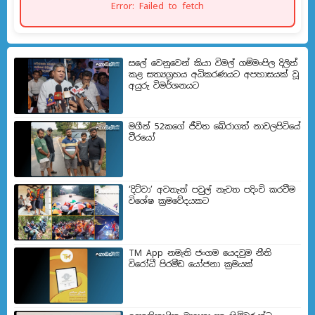
Error: Failed to fetch
සලේ වෙනුවෙන් කියා විමල් ගම්මංපිල දිලිත්
කළ සත්‍යග්‍රහය අධිකරණයට අපහාසයක් වූ
අයුරු විමර්ශනයට
මගීන් 52කගේ ජීවිත බේරා­ගත් නාව­ල­පි­ටියේ
වීරයෝ
‘දිට්වා’ අවතැන් පවුල් නැවත පදිංචි කරවීම
විශේෂ ක්‍රමවේදයකට
TM App නමැති ජංගම යෙදවුම නීති
විරෝධී පිරමීඩ යෝජනා ක්‍රමයක්