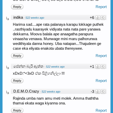
Report
Reply
indika
+6
·
522 weeks ago
Harima sad....ape rata palanaya karapu lokkage puthek
..rasthiyadu kaarayek vidiyata nata nata pare yanawa
dekkama. Moova balala ape anaagatha parapura
vinaasha venawa. Munwage mini maru palhorunwa
wedithiyala danna honey. Uba natapan...Thajudeen ge
case eka eliyata enakota ubata thereywee.
Report
Reply
පේන්න බැරි ඇත්ත
+1
·
522 weeks ago
xDxD:*<3xD ඒක පිළිගනිල්ලා !!!
Report
Reply
D.E.M.O.Crazy
-3
·
522 weeks ago
Rajinda umba nam amu meti molek. Amma thaththa
thamai ekata waga kiyanna ona.
Report
Reply