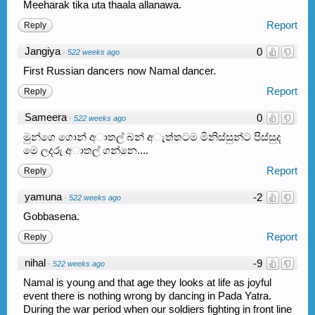
Meeharak tika uta thaala allanawa.
Report
Reply
Jangiya
0
·
522 weeks ago
First Russian dancers now Namal dancer.
Report
Reply
Sameera
0
·
522 weeks ago
මුන්ගෙ ගොන් අාතල් බන් අැත්තටම මිනිස්සුන්ට පිස්සුද
මෙ ලදරු අාතල් ගන්නෙ....
Report
Reply
yamuna
-2
·
522 weeks ago
Gobbasena.
Report
Reply
nihal
-9
·
522 weeks ago
Namal is young and that age they looks at life as joyful
event there is nothing wrong by dancing in Pada Yatra.
During the war period when our soldiers fighting in front line