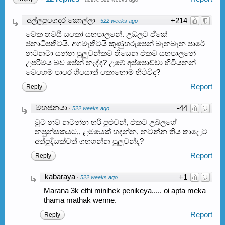
අල්ලපුගෙදර කොල්ලා
+214
·
522 weeks ago
මේක තමයි යකෝ යහපාලනේ. උඔලට ඒකේ
ජනාධිපතිටයි. අගමැතිටයි කුණුහරුපෙන් බැනබැන පාරේ
නටනටා යන්න පුලුවන්කම තියෙන එකම යහපාලනේ
උපරිමය බව පේන් නැද්ද? උඹේ අප්පොච්චා හිටියනන්
මෙහෙම පාරෙ ගියොත් කොහොම හිටීවිද?
Report
Reply
මහජනයා
-44
·
522 weeks ago
මුට නම් නටන්න හරි පුළුවන්, එකට උබලගේ
නපුන්සකයට,, ළමයෙක් හදන්න, නටන්න තිය තාලෙට
අත්පුදියක්වත් ගහගන්න පුලුවන්ද?
Report
Reply
kabaraya
+1
·
522 weeks ago
Marana 3k ethi minihek penikeya..... oi apta meka
thama mathak wenne.
Report
Reply