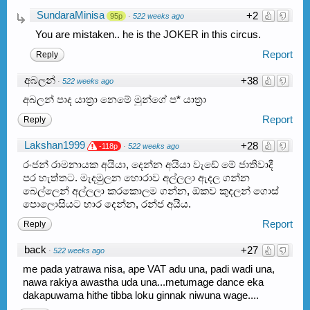
SundaraMinisa
+2
95p
·
522 weeks ago
You are mistaken.. he is the JOKER in this circus.
Report
Reply
අබලන්
+38
·
522 weeks ago
අබලන් පාද යාත්‍රා නෙමේ මුන්ගේ ප* යාත්‍රා
Report
Reply
Lakshan1999
+28
-118p
·
522 weeks ago
රංජන් රාමනායක අයියා, දෙන්න අයියා වැඩේ මේ ජාතිවාදී
පර හැත්තට. මැදමුලන හොරාව අල්ලලා ඇදල ගන්න
බෙල්ලෙන් අල්ලලා කරකොලම ගන්න, ඕකව කුදලන් ගොස්
පොලොසියට භාර දෙන්න, රන්ජ අයිය.
Report
Reply
back
+27
·
522 weeks ago
me pada yatrawa nisa, ape VAT adu una, padi wadi una,
nawa rakiya awastha uda una...metumage dance eka
dakapuwama hithe tibba loku ginnak niwuna wage....