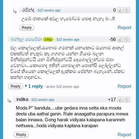
රජින්ද
0
·
522 weeks ago
උඹේ ජාතකේ අවුල හැමෝටම පොදු නැහැ බං..!!
Report
Reply
බන්දුල පෙරේරා
-56
146p
·
522 weeks ago
එල කොල්ලෙක්.ඔහොම ගමනක් යනකොට ඔහොම ආතල්
එකක්වත් නැතුව කෑ ගගහම යන්න ගියාම බලන
මිනිස්සුන්ටයි යන මිනිස්සුන්ටයි දෙගොල්ලන්ටම එපා
වෙනවා...කොහෙද ඉතින් යහපාලන පොන්සි ලෝල්ලන්ට
විසේ තියෙන කොල්ලෙක් දැක්කම පේන්න බැහැනේ..ඒකව
කන්න හදනවා..
1 reply
Report
Reply
·
active 522 weeks ago
indika
+17
·
522 weeks ago
Moda P" bandula....ube gedara inna setta eka moota
deela uba aathal ganin. Rate anaagatha parapura mewa
balan innawa. Gong harak vidiyata kalapana karanneh
nethuwa...hoda vidiyata kaplana karapan
Report
Reply