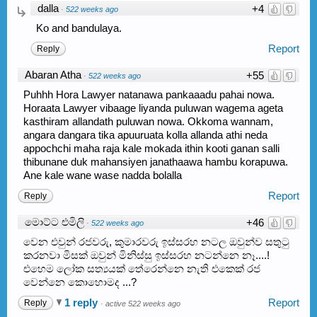
dalla
+4
·
522 weeks ago
Ko and bandulaya.
Report
Reply
Abaran Atha
+55
·
522 weeks ago
Puhhh Hora Lawyer natanawa pankaaadu pahai nowa.
Horaata Lawyer vibaage liyanda puluwan wagema ageta
kasthiram allandath puluwan nowa. Okkoma wannam,
angara dangara tika apuuruata kolla allanda athi neda
appochchi maha raja kale mokada ithin kooti ganan salli
thibunane duk mahansiyen janathaawa hambu korapuwa.
Ane kale wane wase nadda bolalla
Report
Reply
මොට්ට එමිලි
+46
·
522 weeks ago
වෙන එවුන් රජවරු, කුමාරවරු ඉස්සරහ නටල ඔවුන්ව සතුටු
කරනවා මිසක් ඔවුන් මිනිස්සු ඉස්සරහ නටන්නෙ නෑ....!
එහෙම ලෝක සත්‍යයක් තේරෙන්නෙ නැති එකෙක් රජ
වෙන්නෙ කොහොමද ...?
1 reply
Report
Reply
·
active 522 weeks ago